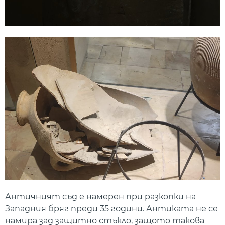
Античният съд е намерен при разкопки на
Западния бряг преди 35 години. Антиката не се
намира зад защитно стъкло, защото такова