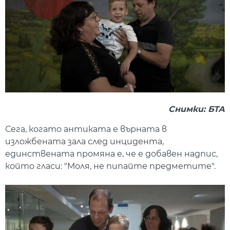
Снимки: БТА
Сега, когато антиката е върната в
изложбената зала след инцидента,
единствената промяна е, че е добавен надпис,
който гласи: "Моля, не пипайте предметите".