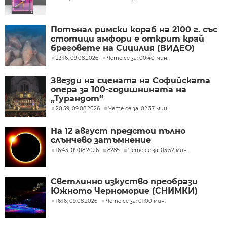
Потънал римски кораб на 2100 г. със
стотици амфори е открит край
бреговете на Сицилия (ВИДЕО)
23:16, 09.08.2026
Чете се за: 00:40 мин.
Звезди на сцената на Софийската
опера за 100-годишнината на
„Турандот“
20:59, 09.08.2026
Чете се за: 02:37 мин.
На 12 август предстои пълно
слънчево затъмнение
16:43, 09.08.2026
8285
Чете се за: 03:52 мин.
Светлинно изкуство преобрази
Южното Черноморие (СНИМКИ)
16:16, 09.08.2026
Чете се за: 01:00 мин.