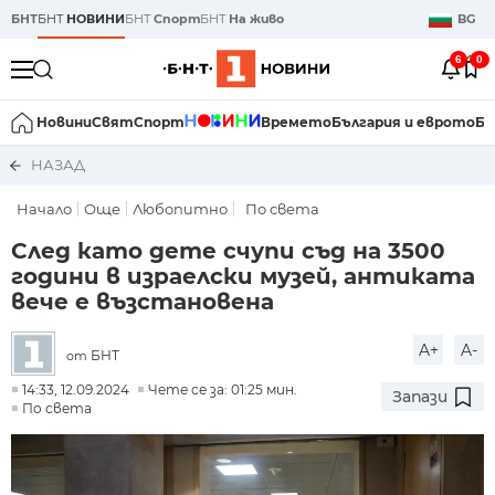
БНТ
БНТ
НОВИНИ
БНТ
Спорт
БНТ
На живо
BG
6
0
Новини
Свят
Спорт
Времето
България и еврото
Би
НАЗАД
Начало
Още
Любопитно
По света
След като дете счупи съд на 3500
години в израелски музей, антиката
вече е възстановена
A+
A-
БНТ
от
14:33, 12.09.2024
Чете се за: 01:25 мин.
Запази
По света