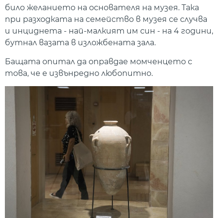
било желанието на основателя на музея. Така
при разходката на семейство в музея се случва
и инциднета - най-малкият им син - на 4 години,
бутнал вазата в изложбената зала.
Бащата опитал да оправдае момченцето с
това, че е извънредно любопитно.