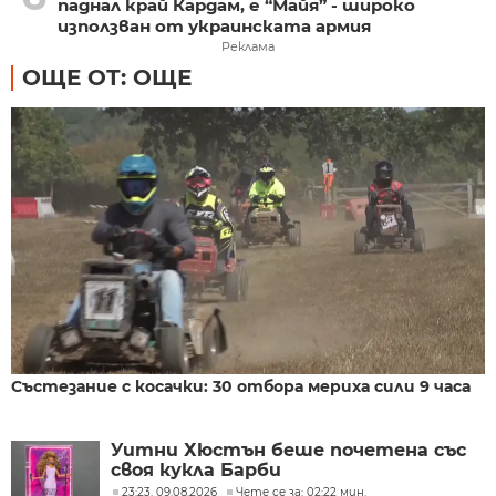
паднал край Кардам, е “Майя” - широко
използван от украинската армия
Реклама
ОЩЕ ОТ: ОЩЕ
Състезание с косачки: 30 отбора мериха сили 9 часа
Уитни Хюстън беше почетена със
своя кукла Барби
23:23, 09.08.2026
Чете се за: 02:22 мин.