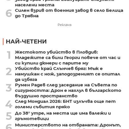
населени места
6
Силен взрив от военния завод в село Белица
до Трявна
Реклама
НАЙ-ЧЕТЕНИ
1
Жестокото убийство в Пловдив:
Младежите са били Георги повече от час и
си купили дюнери с парите му
2
Убийство край Слънчев бряг: Мъж е
намушкан с нож, заподозреният се опитал
да избяга
3
Румен Радев след заседание на Съвета по
сигурността: Дрон е нахлул в българското
въздушно пространство
4
След Мондиал 2026: БНТ излъчва още пет
големи събития пряко
5
До 38° утре, на места ще има валежи и
гръмотевици
6
Министерството на отбраната: Дронът,