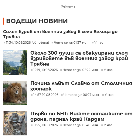
Реклама
ВОДЕЩИ НОВИНИ
Силен взрив от военния завод в село Белица до
Трявна
11:34, 10.08.2026 (обновена)
Чете се за: 01:37 мин.
У нас
Около 300 души са евакуирани след
взривовете във военния завод край
Трявна
12:19, 10.08.2026
Чете се за: 02:22 мин.
У нас
Почина лъвът Славчо от Столичния
зоопарк
14:57, 10.08.2026
Чете се за: 00:27 мин.
У нас
Първо по БНТ: Вижте останките от
дрона, паднал край Кардам
11:25, 10.08.2026
Чете се за: 01:40 мин.
У нас