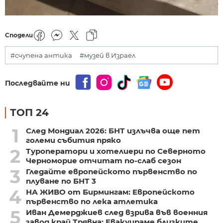
Сподели
#счупена антика
#музей в Израел
Последвайте ни
ТОП 24
1
След Мондиал 2026: БНТ излъчва още пет
големи събития пряко
2
Туроператори и хотелиери по Северното
Черноморие отчитат по-слаб сезон
3
Гледайте европейското първенство по
плуване по БНТ 3
4
НА ЖИВО от Бирмингам: Европейското
първенство по лека атлетика
5
Иван Демерджиев след взрива във военния
завод край Трявна: Евакуираме близките