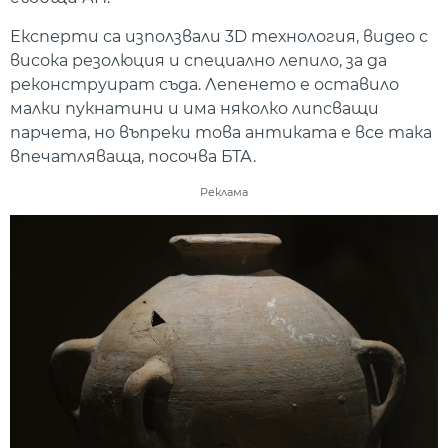
Експерти са използвали 3D технология, видео с
висока резолюция и специално лепило, за да
реконструират съда. Лепенето е оставило
малки пукнатини и има няколко липсващи
парчета, но въпреки това антиката е все така
впечатляваща, посочва БТА.
Реклама