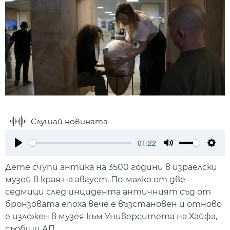
Слушай новината
-01:22
Play
Mute
Setti
Дете счупи антика на 3500 години в израелски
музей в края на август. По-малко от две
седмици след инцидента античният съд от
бронзовата епоха вече е възстановен и отново
е изложен в музея към Университета на Хайфа,
съобщи АП.