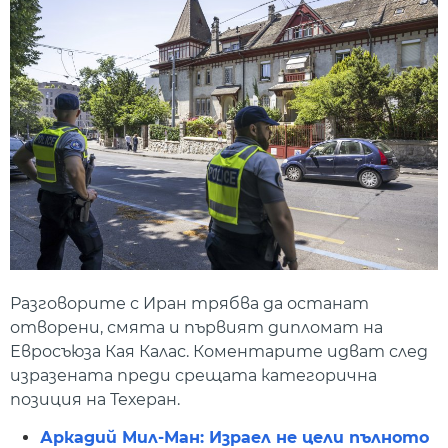
Разговорите с Иран трябва да останат
отворени, смята и първият дипломат на
Евросъюза Кая Калас. Коментарите идват след
изразената преди срещата категорична
позиция на Техеран.
Аркадий Мил-Ман: Израел не цели пълното