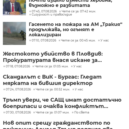
почти изцяло измести хероина,
възможно е разбитата
лаборатория да е единствената у
07:45, 07.08.2026
Чете се за: 07:42 мин.
Сигурност и правосъдие
нас
Гасенето на пожара на АМ „Тракия“
продължава, но огънят е
локализиран
07:10, 07.08.2026
Чете се за: 00:45 мин.
У нас
Жестокото убийство в Пловдив:
Прокуратурата внася искане за...
07:18, 07.08.2026
Чете се за: 01:05 мин.
У нас
Скандалът с ВиК - Бургас: Гледат
мярката на бившия директор
07:24, 07.08.2026
Чете се за: 00:52 мин.
У нас
Тръмп увери, че САЩ имат достатъчно
боеприпаси и очаква конфликтът...
07:30, 07.08.2026
Чете се за: 01:07 мин.
По света
Нов опит срещу гражданството по