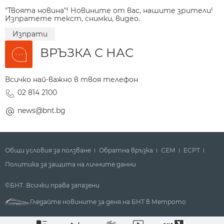
"Твоята новина"! Новините от вас, нашите зрители!
Изпратете текст, снимки, видео.
Изпрати
ВРЪЗКА С НАС
Всичко най-важно в твоя телефон
02 814 2100
news@bnt.bg
Общи условия за ползване
Обратна връзка
СЕМ
ECPT
Политика за защита на личните данни
©БНТ. Всички права запазени
Гледайте новините за деня на БНТ в Метрото