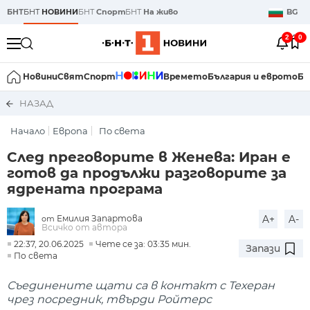
БНТ
БНТ
НОВИНИ
БНТ
Спорт
БНТ
На живо
BG
2
0
Новини
Свят
Спорт
Времето
България и еврото
Би
НАЗАД
Начало
Европа
По света
След преговорите в Женева: Иран е
готов да продължи разговорите за
ядрената програма
Емилия Запартова
A+
A-
от
Всичко от автора
22:37, 20.06.2025
Чете се за: 03:35 мин.
Запази
По света
Съединените щати са в контакт с Техеран
чрез посредник, твърди Ройтерс