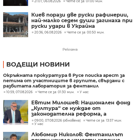
21:07, 06.08.2026
Чете се за: 01:00 мин.
Киев порази две руски рафинерии,
най-малко седем души загинаха при
руски удари в Украйна
20:36, 06.08.2026
Чете се за: 00:50 мин.
Реклама
ВОДЕЩИ НОВИНИ
Окръжната прокуратура в Русе поиска арест за
петима от участниците в групите, свързани с
разбитата лаборатория за фентанил
10:59, 07.08.2026
Чете се за: 01:30 мин.
У нас
Евтим Милошев: Национален фонд
„Култура“ се нуждае от
законодателна реформа, а
процесите в министерството ще
09:00, 07.08.2026 (обновена)
Чете се за: 13:57 мин.
У нас
бъдат максимално прозрачни
Любомир Николов: Фентанилът