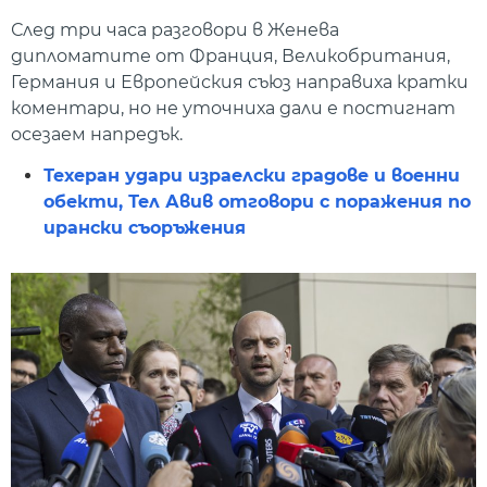
След три часа разговори в Женева
дипломатите от Франция, Великобритания,
Германия и Европейския съюз направиха кратки
коментари, но не уточниха дали е постигнат
осезаем напредък.
Техеран удари израелски градове и военни
обекти, Тел Авив отговори с поражения по
ирански съоръжения