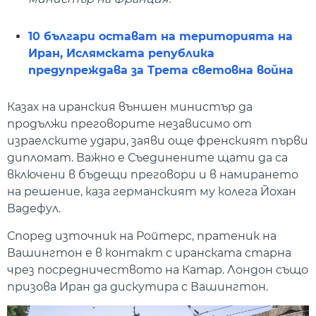
10 българи остават на територията на
Иран, Ислямската република
предупреждава за Трета световна война
Казах на иранския външен министър да
продължи преговорите независимо от
израелските удари, заяви още френският първи
дипломат. Важно е Съединените щати да са
включени в бъдещи преговори и в намирането
на решение, каза германският му колега Йохан
Вадефул.
Според източник на Ройтерс, пратеник на
Вашингтон е в контакт с иранската старна
чрез посредничеството на Катар. Лондон също
призова Иран да дискутира с Вашингтон.