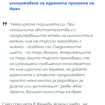
унищожаване на ядрената програма на
Иран
"Нека изясня позицията си. При
сегашните обстоятелства и с
продължаващите атаки на ционисткия
режим, ние не търсим преговори с
никого – особено със Съединените
щати – по този въпрос. Американците
са тези, които търсят преговори; те
са изпращали съобщения многократно.
Но ние изрично им казахме, че докато
агресията и атаките продължават,
просто няма място за разговори за
диалог или дипломация", заяви Абас
Арагчи, външен министър на Иран.
След срещата в Женева, Арагчи заяви , че