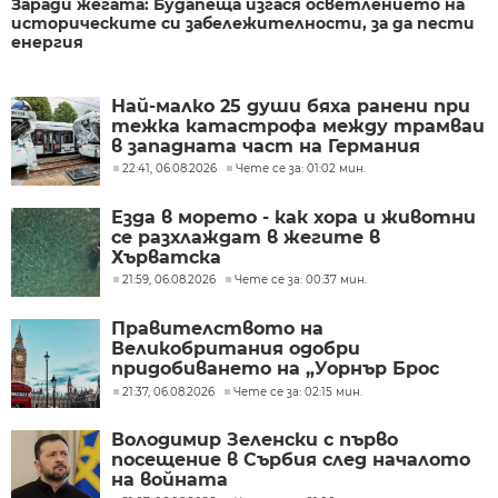
Заради жегата: Будапеща изгася осветлението на
историческите си забележителности, за да пести
енергия
Най-малко 25 души бяха ранени при
тежка катастрофа между трамваи
в западната част на Германия
22:41, 06.08.2026
Чете се за: 01:02 мин.
Езда в морето - как хора и животни
се разхлаждат в жегите в
Хърватска
21:59, 06.08.2026
Чете се за: 00:37 мин.
Правителството на
Великобритания одобри
придобиването на „Уорнър Брос
Дискавъри“ от „Парамаунт“ за 110
21:37, 06.08.2026
Чете се за: 02:15 мин.
млрд. долара
Володимир Зеленски с първо
посещение в Сърбия след началото
на войната