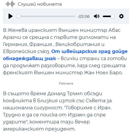
Слушай новината
-03:06
Play
Mute
Setti
В Женева иранският външен министър Абас
Арагчи се срещна с първите дипломати на
Германия, Франция , Великобритания и
Европейския съюз.
От швейцарския град дойде
обнадеждаващ знак
– всички страни са готови
да продължат разговорите, каза след срещата
френският външен министър Жан Ноел Баро.
Реклама
В същото време Доналд Тръмп обсъди
конфликта в Близкия изток със Съвета за
национална сигурност. "Говорихме с Иран.
Трудно е да се поиска от Израел да спре
ударите", коментира тази вечер
американският президент.