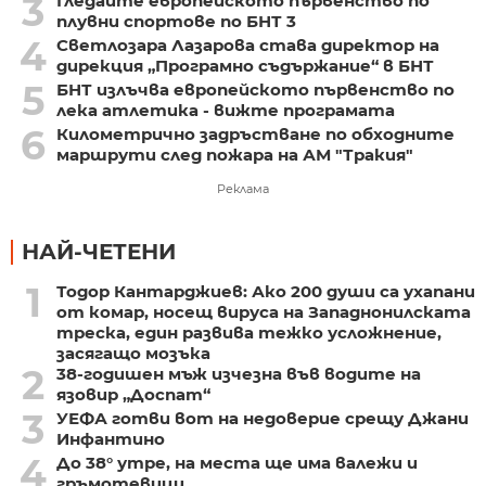
3
Гледайте европейското първенство по
плувни спортове по БНТ 3
4
Светлозара Лазарова става директор на
дирекция „Програмно съдържание“ в БНТ
5
БНТ излъчва европейското първенство по
лека атлетика - вижте програмата
6
Километрично задръстване по обходните
маршрути след пожара на АМ "Тракия"
Реклама
НАЙ-ЧЕТЕНИ
1
Тодор Кантарджиев: Ако 200 души са ухапани
от комар, носещ вируса на Западнонилската
треска, един развива тежко усложнение,
засягащо мозъка
2
38-годишен мъж изчезна във водите на
язовир „Доспат“
3
УЕФА готви вот на недоверие срещу Джани
Инфантино
4
До 38° утре, на места ще има валежи и
гръмотевици