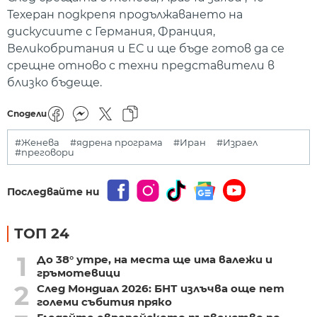
Техеран подкрепя продължаването на
дискусиите с Германия, Франция,
Великобритания и ЕС и ще бъде готов да се
срещне отново с техни представители в
близко бъдеще.
Сподели
#Женева
#ядрена програма
#Иран
#Израел
#преговори
Последвайте ни
ТОП 24
1
До 38° утре, на места ще има валежи и
гръмотевици
2
След Мондиал 2026: БНТ излъчва още пет
големи събития пряко