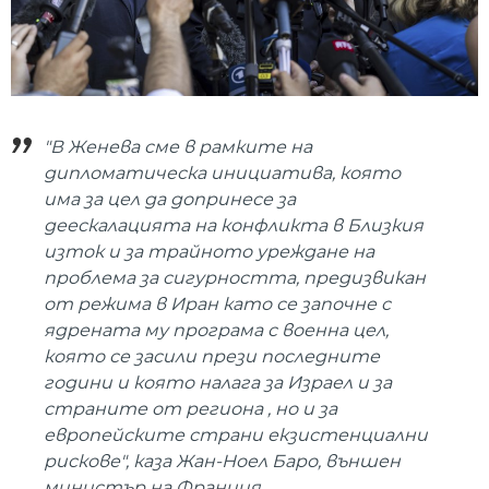
"В Женева сме в рамките на
дипломатическа инициатива, която
има за цел да допринесе за
деескалацията на конфликта в Близкия
изток и за трайното уреждане на
проблема за сигурността, предизвикан
от режима в Иран като се започне с
ядрената му програма с военна цел,
която се засили прези последните
години и която налага за Израел и за
страните от региона , но и за
европейските страни екзистенциални
рискове", каза Жан-Ноел Баро, външен
министър на Франция.