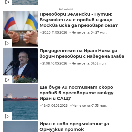
Реклама
Преговори Зеленски - Путин:
Възможен ли е пробив и защо
Москва иска да преговаря сега?
20:20, 11.05.2026
Чете се за: 04:27 мин.
Президентът на Иран: Няма да
водим преговори с наведена глава
21:08, 10.05.2026
Чете се за: 01:02 мин.
Ще бъде ли постигнат скоро
пробив в преговорите между
Иран и САЩ?
18:43, 06.05.2026
Чете се за: 01:35 мин.
Иран с ново предложение за
Ормузкия проток