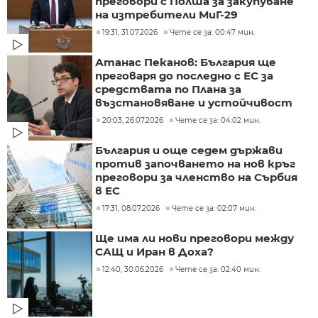
преговори с Полша за закупуване
на изтребители МиГ-29
19:31, 31.07.2026
Чете се за: 00:47 мин.
Атанас Пеканов: България ще
преговаря до последно с ЕС за
средствата по Плана за
възстановяване и устойчивост
20:03, 26.07.2026
Чете се за: 04:02 мин.
България и още седем държави
против започването на нов кръг
преговори за членство на Сърбия
в ЕС
17:31, 08.07.2026
Чете се за: 02:07 мин.
Ще има ли нови преговори между
САЩ и Иран в Доха?
12:40, 30.06.2026
Чете се за: 02:40 мин.