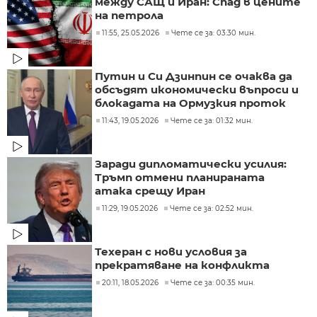
между САЩ и Иран: Спад в цените
на петрола
11:55, 25.05.2026
Чете се за: 03:30 мин.
Путин и Си Дзинпин се очаква да
обсъдят икономически въпроси и
блокадата на Ормузкия проток
11:43, 19.05.2026
Чете се за: 01:32 мин.
Заради дипломатически усилия:
Тръмп отмени планираната
атака срещу Иран
11:29, 19.05.2026
Чете се за: 02:52 мин.
Техеран с нови условия за
прекратяване на конфликта
20:11, 18.05.2026
Чете се за: 00:35 мин.