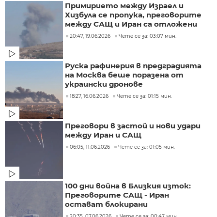
Примирието между Израел и
Хизбула се пропука, преговорите
между САЩ и Иран са отложени
20:47, 19.06.2026
Чете се за: 03:07 мин.
Руска рафинерия в предградията
на Москва беше поразена от
украински дронове
18:27, 16.06.2026
Чете се за: 01:15 мин.
Преговори в застой и нови удари
между Иран и САЩ
06:05, 11.06.2026
Чете се за: 01:05 мин.
100 дни война в Близкия изток:
Преговорите САЩ - Иран
остават блокирани
20:35, 07.06.2026
Чете се за: 00:47 мин.