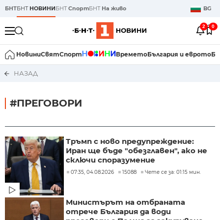
БНТ
БНТ
НОВИНИ
БНТ
Спорт
БНТ
На живо
BG
2
0
Новини
Свят
Спорт
Времето
България и еврото
Би
НАЗАД
#ПРЕГОВОРИ
Тръмп с ново предупреждение:
Иран ще бъде "обезглавен", ако не
сключи споразумение
07:35, 04.08.2026
15088
Чете се за: 01:15 мин.
Министърът на отбраната
отрече България да води