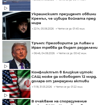
Украинският президент обвини
Кремъл, че избира войната пред
мира
22:14, 05.06.2026
Чете се за: 01:45 мин.
Тръмп: Преговорите за Ливан и
Иран трябва да бъдат разделени
06:46, 04.06.2026
Чете се за: 00:42 мин.
Конфликтът в Близкия изток:
САЩ може да освободят 12 млрд.
долара от замразени активи
11:18, 31.05.2026
Чете се за: 01:22 мин.
В очакване на споразумение