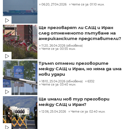
06:20, 27.04.2026
Чете се за: 01:10 мин.
Ще преговарят ли САЩ и Иран
след отмененото пътуване на
американските представители?
11:20, 26.04.2026 (обновена)
Чете се за: 00:55 мин.
Тръмп отмени преговорите
между САЩ и Иран, но няма да има
нови удари
18:10, 25.04.2026 (обновена)
6332
Чете се за: 03:40 мин.
Ще имали нов тур преговори
между САЩ и Иран?
12:06, 25.04.2026
Чете се за: 02:40 мин.