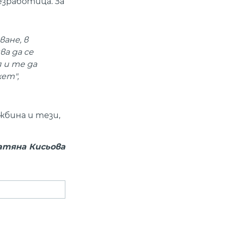
езработица. За
ане, в
ва да се
 и те да
ет",
жбина и тези,
Татяна Кисьова