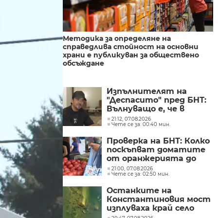
Методика за определяне на
справедлива стойност на основни
храни е публикуван за обществено
обсъждане
Изпълнителят на
"Деспасито" пред БНТ:
Вълнуващо е, че в
България хората пеят
21:12, 07.08.2026
Чете се за: 00:40 мин.
и танцуват на моите
песни
Проверка на БНТ: Колко
поскъпват доматите
от оранжерията до
магазина?
21:00, 07.08.2026
Чете се за: 02:50 мин.
Останките на
Константиновия мост
изплуваха край село
Гиген