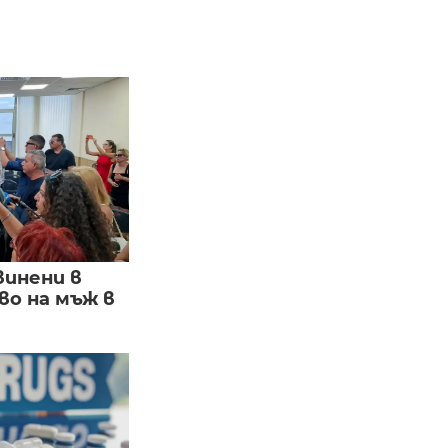
винени в
о на мъж в