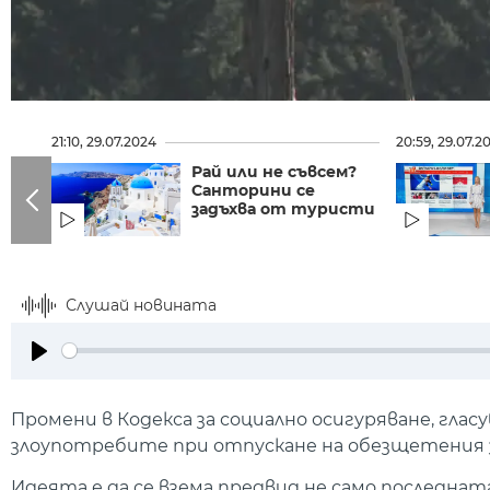
21:10, 29.07.2024
20:59, 29.07.2
Рай или не съвсем?
Санторини се
задъхва от туристи
Слушай новината
Play
Промени в Кодекса за социално осигуряване, глас
злоупотребите при отпускане на обезщетения з
Идеята е да се взема предвид не само последнат