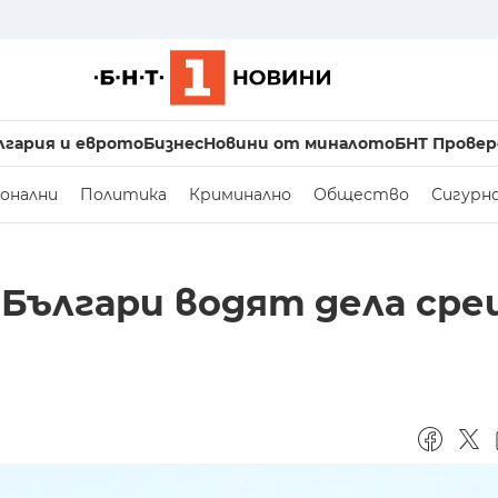
лгария и еврото
Бизнес
Новини от миналото
БНТ Провер
онални
Политика
Криминално
Общество
Сигурн
 Българи водят дела ср