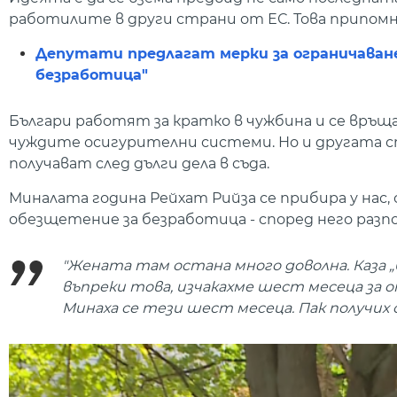
работилите в други страни от ЕС. Това припомня 
Депутати предлагат мерки за ограничаване 
безработица"
Българи работят за кратко в чужбина и се връщ
чуждите осигурителни системи. Но и другата ст
получават след дълги дела в съда.
Миналата година Рейхат Рийза се прибира у нас,
обезщетение за безработица - според него разп
"Жената там остана много доволна. Каза „б
въпреки това, изчакахме шест месеца за
Минаха се тези шест месеца. Пак получих о