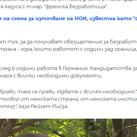
казуса с т.нар. "френска безработица".
на схема за източване на НОИ, известна като "
ат тук, за да получават обезщетения за безрабо
рана - хора, които работят с години зад граница
 след 6 години работа в Германия. Кандидатства з
олага с всички необходими документи.
раво, така се прави. Идвате с всичко необходимо“.
 отговор от немската страна, от немската инсти
тказ", каза Рейхат Рийза.