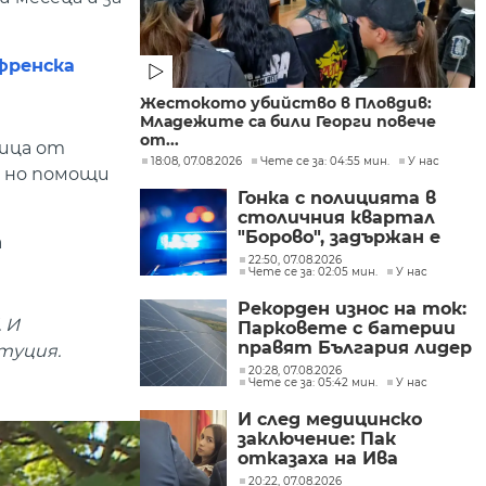
френска
Жестокото убийство в Пловдив:
Младежите са били Георги повече
от...
тица от
18:08, 07.08.2026
Чете се за: 04:55 мин.
У нас
, но помощи
Гонка с полицията в
столичния квартал
"Борово", задържан е
а
мъж, у когото са
22:50, 07.08.2026
Чете се за: 02:05 мин.
У нас
намерени 460 000 евро
Рекорден износ на ток:
 И
Парковете с батерии
правят България лидер
туция.
на пазара
20:28, 07.08.2026
Чете се за: 05:42 мин.
У нас
И след медицинско
заключение: Пак
отказаха на Ива
Михайлова да се лекува
20:22, 07.08.2026