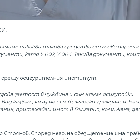
ОИ.
ак нямаме никакви такива средства от това паричн
ументи, като У 002, У 004. Такива документи, кои
ло срещу осигурителния институт.
ова заетост в чужбина и съм нямал осигуровки
ид казват, че аз не съм български гражданин. Нало
данин, притежавам имот в България, коли, жена, де
 Стоянов. Според него, на обезщетение има прав