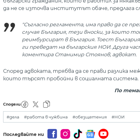
български гражданин, който е работил за някакъв
да не се източва институтът обаче, предлага 
"Съгласно регламента, има право да се п
случая България, тези вноски, за които той
реимбурсират в България. Тоест България 
ги преведат на българския НОИ. Друга ч
коментира Станимир Стоянов, адвокат.
Според адвоката, трябва да се прави разлика ме
които търсят пробойни в социалната система.
По темат
Сподели
#дела
#работа в чужбина
#обезщетения
#НОИ
Последвайте ни