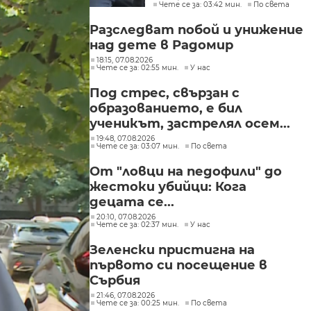
Чете се за: 03:42 мин.
По света
в България
Разследват побой и унижение
над дете в Радомир
18:15, 07.08.2026
Чете се за: 02:55 мин.
У нас
Под стрес, свързан с
образованието, е бил
ученикът, застрелял осем...
19:48, 07.08.2026
Чете се за: 03:07 мин.
По света
От "ловци на педофили" до
жестоки убийци: Кога
децата се...
20:10, 07.08.2026
Чете се за: 02:37 мин.
У нас
Зеленски пристигна на
първото си посещение в
Сърбия
21:46, 07.08.2026
Чете се за: 00:25 мин.
По света