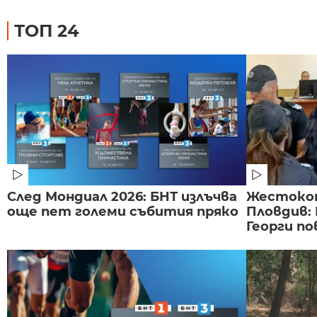
ТОП 24
След Мондиал 2026: БНТ излъчва
Жестоко
още пет големи събития пряко
Пловдив:
Георги по