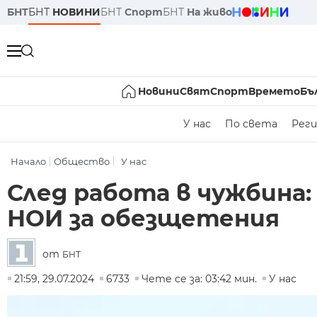
БНТ
БНТ
НОВИНИ
БНТ
Спорт
БНТ
На живо
Новини
Свят
Спорт
Времето
Бъ
У нас
По света
Реги
Начало
Общество
У нас
След работа в чужбина:
НОИ за обезщетения
от
БНТ
21:59, 29.07.2024
6733
Чете се за: 03:42 мин.
У нас