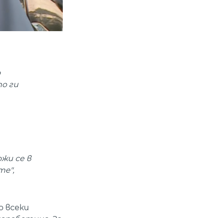
о
то ги
жи се в
те",
о всеки