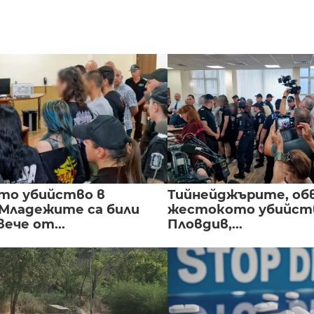
то убийство в
Тийнейджърите, об
 Младежите са били
жестокото убийств
вече от...
Пловдив,...