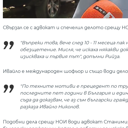
Свързал се с адвокат и спечелил делото срещу Н
"Въпреки това, вече след 10 - 11 месеца п
обезщетение. Мисля, че искаха някакви док
изискваха и първия път", допълни Рийза.
Ивайло е международен шофьор и също води де
"По техните мотиви е прецедент по труд
последните пет години в България и един в
съда да доказвам, че аз съм български граж
разказа Ивайло Николов.
Подобни дела срещу НОИ води адвокат Станимир