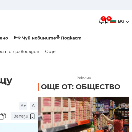
0
0
BG
ено
Чуй новините
Подкаст
ост и правосъдие
Още
ещу
Реклама
ОЩЕ ОТ: ОБЩЕСТВО
A+
A-
Запази