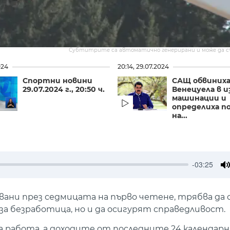
Субтитрите са автоматично генерирани и може да 
024
20:14, 29.07.2024
Спортни новини
САЩ обвиних
29.07.2024 г., 20:50 ч.
Венецуела в 
машинации и
определиха п
на...
-03:25
M
увани през седмицата на първо четене, трябва да 
а безработица, но и да осигурят справедливост.
а работа, а доходите от последните 24 календарни