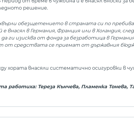
 период от време в чужбина и е внасял вноски за б
следното решение.
рехвърли обезщетението в страната си по пребивав
 е внасял в Германия, Франция или в Холандия, след
да ги изисква от фонда за безработица в Германия
аст от средствата се приемат от държавния бюдж
жду хората внасяли систематично осигуровки в чу
а работиха: Тереза Кънчева, Пламенка Тонева, 