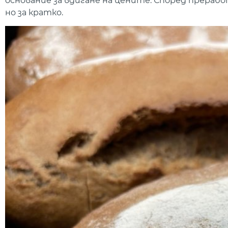
основание за вдигане на цените. Според прерабо
но за кратко.