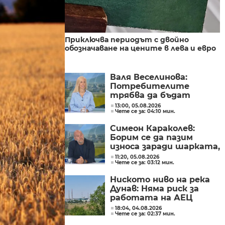
Приключва периодът с двойно
обозначаване на цените в лева и евро
Валя Веселинова:
Потребителите
трябва да бъдат
разумни, да не се
13:00, 05.08.2026
Чете се за: 04:10 мин.
подлъгват по ниската
цена
Симеон Караколев:
Борим се да пазим
износа заради шарката,
а продаваме навън
11:20, 05.08.2026
Чете се за: 03:12 мин.
сиренето по 6 евро,
тук го купуваме по 15-
Ниското ниво на река
18 евро
Дунав: Няма риск за
работата на АЕЦ
"Козлодуй"
18:04, 04.08.2026
Чете се за: 02:37 мин.