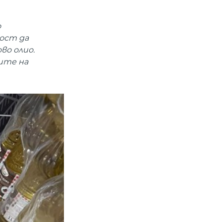
о
ост да
во олио.
ите на