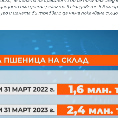
исля, че цената на брашното би се покачила след к
о, защото има доста реколта в складовете в Бълга
го и цената би трябвало да няма покачване също