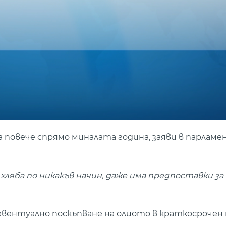
 повече спрямо миналата година, заяви в парлам
хляба по никакъв начин, даже има предпоставки за
вентуално поскъпване на олиото в краткосрочен п