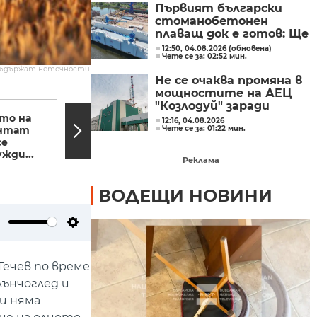
Първият български
стоманобетонен
плаващ док е готов: Ще
ремонтира суперяхти
12:50, 04.08.2026 (обновена)
Чете се за: 02:52 мин.
до 2500 тона
съдържат неточности.
Не се очаква промяна в
мощностите на АЕЦ
18:12, 03.05.2023
18:11,
"Козлодуй" заради
ето на
Стефан А. Щерев от
ниското ниво на Дунав
12:16, 04.08.2026
ентат
училището в Белград:
Чете се за: 01:22 мин.
се
Градът е в скръб и
жди...
шок
Реклама
ВОДЕЩИ НОВИНИ
ute
Settings
Гечев по време
лънчоглед и
 и няма