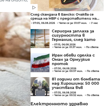
ие на олиото,
След скандала в Банско: Очаква се
среща на МВР с представители на...
07:05, 06.08.2026
Чете се за: 01:07 мин.
У нас
Сериозна заплаха за
сигурността в
Германия, след като
дрон беше намерен на
07:15, 06.08.2026
Чете се за: 01:37 мин.
По света
летището в Лайпциг
Иран обяви сделка с
Оман за Ормузкия
проток
07:30, 06.08.2026
Чете се за: 00:57 мин.
По света
81 години от бомбата
над Хирошима: 50 000
участваха във
възпоменателните
07:35, 06.08.2026
Чете се за: 00:52 мин.
По света
церемонии
Електронното здравно