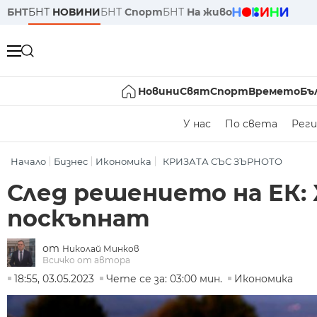
БНТ
БНТ
НОВИНИ
БНТ
Спорт
БНТ
На живо
Новини
Свят
Спорт
Времето
Бъ
У нас
По света
Реги
Начало
Бизнес
Икономика
КРИЗАТА СЪС ЗЪРНОТО
След решението на ЕК: 
поскъпнат
от
Николай Минков
Всичко от автора
18:55, 03.05.2023
Чете се за: 03:00 мин.
Икономика