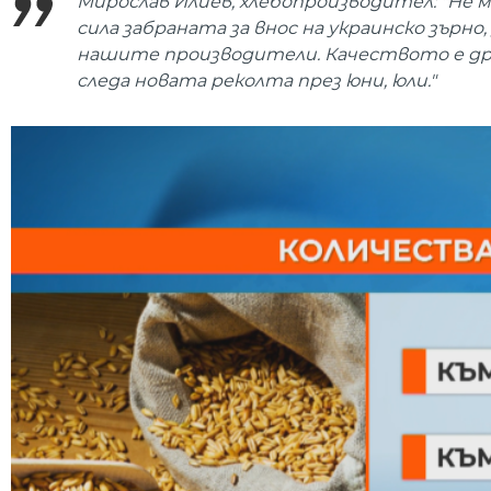
Мирослав Илиев, хлебопроизводител: "Не м
сила забраната за внос на украинско зърн
нашите производители. Качеството е дру
следа новата реколта през юни, юли."