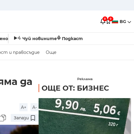
0
0
BG
ено
Чуй новините
Подкаст
ост и правосъдие
Още
яма да
Реклама
ОЩЕ ОТ: БИЗНЕС
A+
A-
Запази