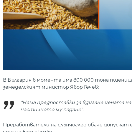
В България в момента има 800 000 тона пшеница
земеделският министър Явор Гечев:
"Няма предпоставки за вдигане цената на 
частичното му падане".
Преработватели на слънчоглед обаче допускат е
уточняват с колко.