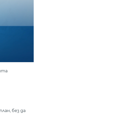
ента
лан, без да