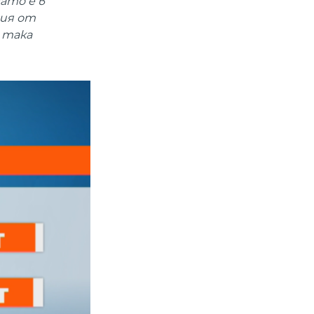
ато е в
рия от
 така