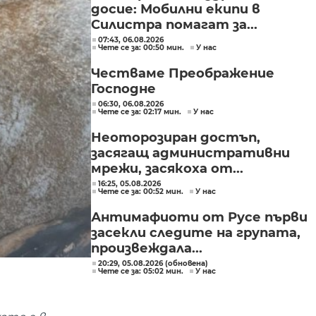
досие: Мобилни екипи в
Силистра помагат за...
07:43, 06.08.2026
Чете се за: 00:50 мин.
У нас
Честваме Преображение
Господне
06:30, 06.08.2026
Чете се за: 02:17 мин.
У нас
Неоторозиран достъп,
засягащ административни
мрежи, засякоха от...
16:25, 05.08.2026
Чете се за: 00:52 мин.
У нас
Антимафиоти от Русе първи
засекли следите на групата,
произвеждала...
20:29, 05.08.2026 (обновена)
Чете се за: 05:02 мин.
У нас