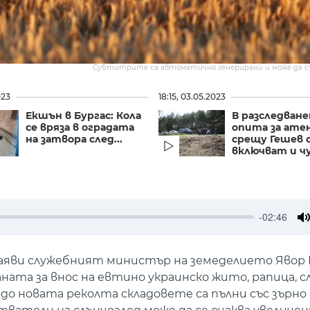
Субтитрите са автоматично генерирани и може да 
023
18:15, 03.05.2023
Екшън в Бургас: Кола
В разследван
се вряза в оградата
опита за ат
на затвора след...
срещу Гешев 
включват и чу
-02:46
M
 заяви служебният министър на земеделието Явор 
ната за внос на евтино украинско жито, рапица, с
 до новата реколта складовете са пълни със зърно