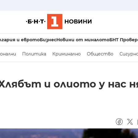
лгария и еврото
Бизнес
Новини от миналото
БНТ Провер
онални
Политика
Криминално
Общество
Сигурн
Хлябът и олиото у нас н