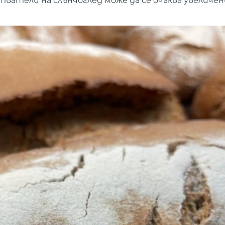
тватели на слънчоглед може да се очаква увеличен