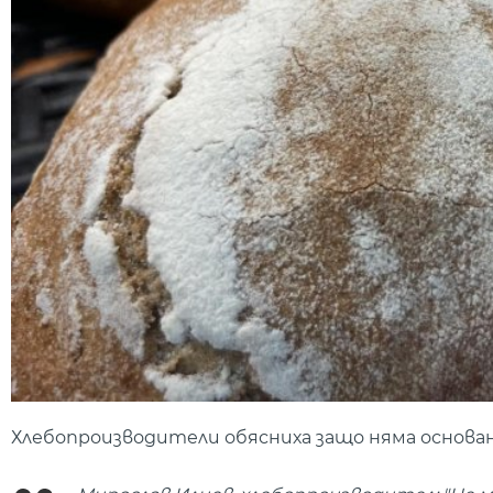
Хлебопроизводители обясниха защо няма основани