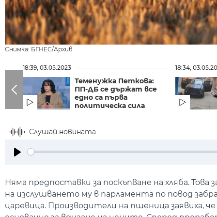
Снимка: БГНЕС/Архив
18:39, 03.05.2023
18:34, 03.05.2
Теменужка Петкова:
ПП-ДБ се държат все
едно са първа
политическа сила
Слушай новината
Play
Няма предпоставки за поскъпване на хляба. Това
на изслушването му в парламента по повод забра
царевица. Производители на пшеница заявиха, че