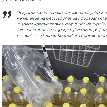
"В краткосрочен план наложената забрана 
нежелание на фермерите да продават слъ
създаде краткосрочен дефицит на суровина
Ако наистина се създаде изкуствен дефиц
пазара", каза Георги Койнов от Сдружени