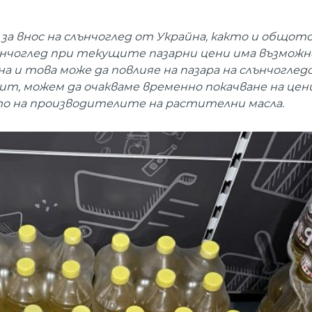
за внос на слънчоглед от Украйна, както и общот
нчоглед при текущите пазарни цени има възможн
 и това може да повлияе на пазара на слънчогледо
ит, можем да очакваме временно покачване на цен
ето на производителите на растителни масла.