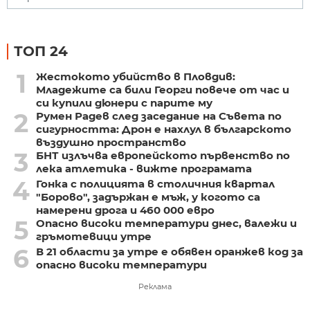
ТОП 24
1
Жестокото убийство в Пловдив:
Младежите са били Георги повече от час и
си купили дюнери с парите му
2
Румен Радев след заседание на Съвета по
сигурността: Дрон е нахлул в българското
въздушно пространство
3
БНТ излъчва европейското първенство по
лека атлетика - вижте програмата
4
Гонка с полицията в столичния квартал
"Борово", задържан е мъж, у когото са
намерени дрога и 460 000 евро
5
Опасно високи температури днес, валежи и
гръмотевици утре
6
В 21 области за утре е обявен оранжев код за
опасно високи температури
Реклама