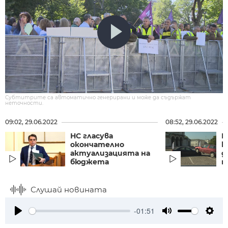
Субтитрите са автоматично генерирани и може да съдържат
неточности.
09:02, 29.06.2022
08:52, 29.06.2022
НС гласува
К
окончателно
к
актуализацията на
д
бюджета
п
Слушай новината
-01:51
Play
Mute
Setti