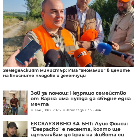
Земеделският министър: Има "аномалии" в цените
на вносните плодове и зеленчуци
Зов за помощ: Незрящо семейство
от Варна има нужда да сбъдне една
мечта
09:46, 08.08.2026
Чете се за: 03:55 мин.
ЕКСКЛУЗИВНО ЗА БНТ: Луис Фонси:
"Despacito" е песента, която ще
изпълнявам до края на живота си