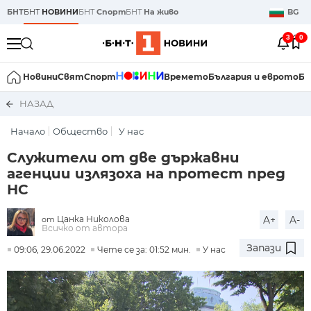
БНТ
БНТ
НОВИНИ
БНТ
Спорт
БНТ
На живо
BG
3
0
Новини
Свят
Спорт
Времето
България и еврото
Би
НАЗАД
Начало
Общество
У нас
Служители от две държавни
агенции излязоха на протест пред
НС
Цанка Николова
A+
A-
от
Всичко от автора
Запази
09:06, 29.06.2022
Чете се за: 01:52 мин.
У нас