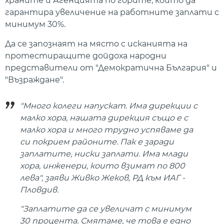
храните и Агенцията по горите, който да
гарантира увеличение на работните заплати с
минимум 30%.
Да се запознаят на място с исканията на
протестиращите дойдоха народни
представители от "Демократична България" и
"Възраждане".
"Много колеги напускат. Има дирекции с
малко хора, нашата дирекция също е с
малко хора и много трудно успяваме да
си покрием районите. Пак е заради
заплатите, ниски заплати. Има млади
хора, инженери, които взимат по 800
лева", заяви Живко Жеков, РД към ИАГ -
Пловдив.
"Заплатите да се увеличат с минимум
30 процента. Смятаме, че това е едно