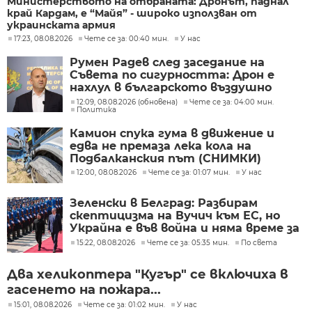
Министерството на отбраната: Дронът, паднал
край Кардам, е “Майя” - широко използван от
украинската армия
17:23, 08.08.2026
Чете се за: 00:40 мин.
У нас
Румен Радев след заседание на
Съвета по сигурността: Дрон е
нахлул в българското въздушно
пространство
12:09, 08.08.2026 (обновена)
Чете се за: 04:00 мин.
Политика
Камион спука гума в движение и
едва не премаза лека кола на
Подбалканския път (СНИМКИ)
12:00, 08.08.2026
Чете се за: 01:07 мин.
У нас
Зеленски в Белград: Разбирам
скептицизма на Вучич към ЕС, но
Украйна е във война и няма време за
скептицизъм
15:22, 08.08.2026
Чете се за: 05:35 мин.
По света
Два хеликоптера "Кугър" се включиха в
гасенето на пожара...
15:01, 08.08.2026
Чете се за: 01:02 мин.
У нас