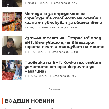
09:00, 08.08.2026
Чете се за: 09:42 мин.
Методика за определяне на
справедлива стойност на основни
храни е публикуван за обществено
обсъждане
22:09, 07.08.2026
Чете се за: 02:47 мин.
Изпълнителят на "Despacito" пред
БНТ: Вълнуващо е, че в България
хората пеят и танцуват на моите
песни
21:12, 07.08.2026
Чете се за: 00:40 мин.
Проверка на БНТ: Колко поскъпват
доматите от оранжерията до
магазина?
21:00, 07.08.2026
Чете се за: 02:50 мин.
Реклама
ВОДЕЩИ НОВИНИ