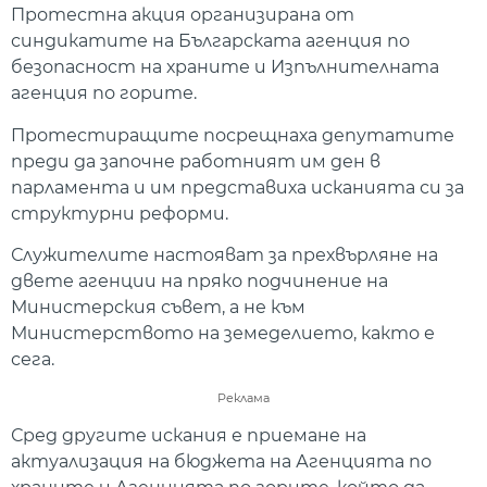
Протестна акция организирана от
синдикатите на Българската агенция по
безопасност на храните и Изпълнителната
агенция по горите.
Протестиращите посрещнаха депутатите
преди да започне работният им ден в
парламента и им представиха исканията си за
структурни реформи.
Служителите настояват за прехвърляне на
двете агенции на пряко подчинение на
Министерския съвет, а не към
Министерството на земеделието, както е
сега.
Реклама
Сред другите искания е приемане на
актуализация на бюджета на Агенцията по