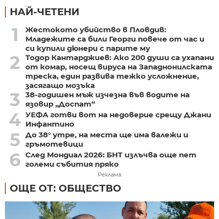
НАЙ-ЧЕТЕНИ
1
Жестокото убийство в Пловдив:
Младежите са били Георги повече от час и
си купили дюнери с парите му
2
Тодор Кантарджиев: Ако 200 души са ухапани
от комар, носещ вируса на Западнонилската
треска, един развива тежко усложнение,
засягащо мозъка
3
38-годишен мъж изчезна във водите на
язовир „Доспат“
4
УЕФА готви вот на недоверие срещу Джани
Инфантино
5
До 38° утре, на места ще има валежи и
гръмотевици
6
След Мондиал 2026: БНТ излъчва още пет
големи събития пряко
Реклама
ОЩЕ ОТ: ОБЩЕСТВО