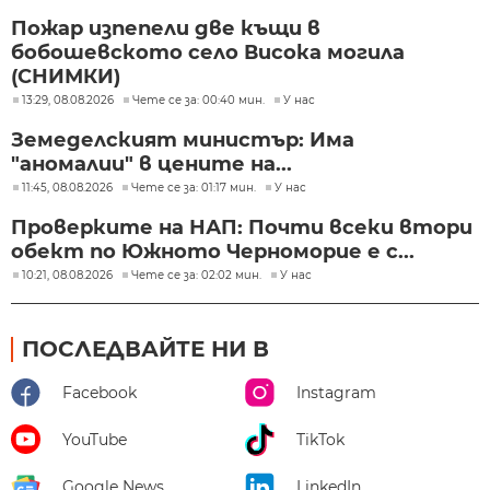
Пожар изпепели две къщи в
бобошевското село Висока могила
(СНИМКИ)
13:29, 08.08.2026
Чете се за: 00:40 мин.
У нас
Земеделският министър: Има
"аномалии" в цените на...
11:45, 08.08.2026
Чете се за: 01:17 мин.
У нас
Проверките на НАП: Почти всеки втори
обект по Южното Черноморие е с...
10:21, 08.08.2026
Чете се за: 02:02 мин.
У нас
ПОСЛЕДВАЙТЕ НИ В
Facebook
Instagram
YouTube
TikTok
Google News
LinkedIn