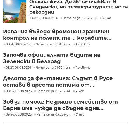
Опасна жега: До 36° се очакват в
Сандански, но температурите не са
рекордни
08:49, 08.08.2026
Чете се за: 02:37 мин.
У нас
Испания въведе временен граничен
контрол на полетите и корабите...
08:14, 08.08.2026
Чете се за: 00:45 мин.
По света
Започва официалната визита на
Зеленски в Белград
08:27, 08.08.2026
Чете се за: 01:00 мин.
По света
Делото за фентанила: Съдът в Русе
остави в ареста петима от...
08:03, 08.08.2026
Чете се за: 01:37 мин.
У нас
Зов за помощ: Незрящо семейство от
Варна има нужда да сбъдне една...
09:46, 08.08.2026
Чете се за: 03:55 мин.
У нас