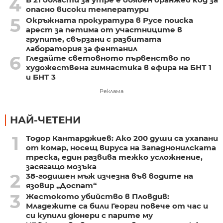
4
опасно високи температури
5
Окръжната прокуратура в Русе поиска
арест за петима от участниците в
групите, свързани с разбитата
лаборатория за фентанил
6
Гледайте световното първенство по
художествена гимнастика в ефира на БНТ 1
и БНТ 3
Реклама
НАЙ-ЧЕТЕНИ
1
Тодор Кантарджиев: Ако 200 души са ухапани
от комар, носещ вируса на Западнонилската
треска, един развива тежко усложнение,
засягащо мозъка
2
38-годишен мъж изчезна във водите на
язовир „Доспат“
3
Жестокото убийство в Пловдив:
Младежите са били Георги повече от час и
си купили дюнери с парите му