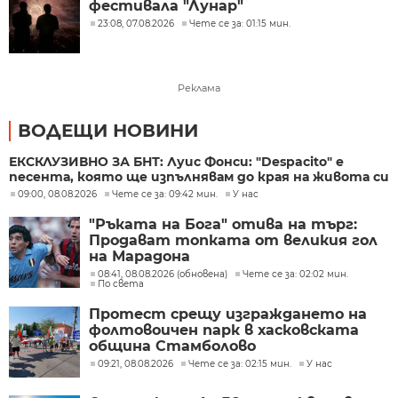
фестивала "Лунар"
23:08, 07.08.2026
Чете се за: 01:15 мин.
Реклама
ВОДЕЩИ НОВИНИ
ЕКСКЛУЗИВНО ЗА БНТ: Луис Фонси: "Despacito" е
песента, която ще изпълнявам до края на живота си
09:00, 08.08.2026
Чете се за: 09:42 мин.
У нас
"Ръката на Бога" отива на търг:
Продават топката от великия гол
на Марадона
08:41, 08.08.2026 (обновена)
Чете се за: 02:02 мин.
По света
Протест срещу изграждането на
фолтовоичен парк в хасковската
община Стамболово
09:21, 08.08.2026
Чете се за: 02:15 мин.
У нас