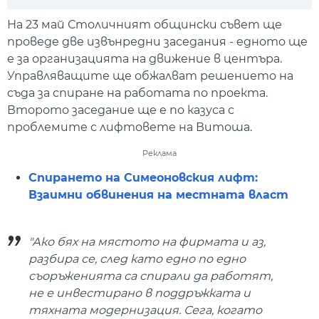
Play
Mute
Setti
На 23 май Столичният общински съвет ще
проведе две извънредни заседания - едното ще
е за организацията на движение в центъра.
Управляващите ще обжалват решението на
съда за спиране на работата по проекта.
Второто заседание ще е по казуса с
проблемите с лифтовете на Витоша.
Реклама
Спирането на Симеоновския лифт:
Взаимни обвинения на местната власт
"Ако бях на мястото на фирмата и аз,
разбира се, след като едно по едно
съоръженията са спирали да работят,
не е инвестирано в поддръжката и
тяхната модернизация. Сега, когато