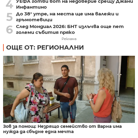
4
УЕФА готви вот на недоверие срещу Джани
Инфантино
5
До 38° утре, на места ще има валежи и
гръмотевици
6
След Мондиал 2026: БНТ излъчва още пет
големи събития пряко
Реклама
ОЩЕ ОТ: РЕГИОНАЛНИ
Зов за помощ: Незрящо семейство от Варна има
нужда да сбъдне една мечта