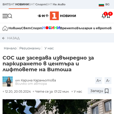
БНТ
БНТ
НОВИНИ
БНТ
Спорт
БНТ
На живо
BG
1
0
Новини
Свят
Спорт
Времето
България и еврото
Би
НАЗАД
Начало
Регионални
У нас
СОС ще заседава извънредно за
паркирането в центъра и
лифтовете на Витоша
Карина Караньотова
A+
A-
от
Всичко от автора
Запази
12:20, 20.05.2024
Чете се за: 01:22 мин.
У нас