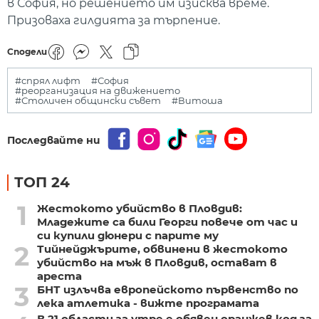
в София, но решението им изисква време.
Призоваха гилдията за търпение.
Сподели
#спрял лифт
#София
#реорганизация на движението
#Столичен общински съвет
#Витоша
Последвайте ни
ТОП 24
1
Жестокото убийство в Пловдив:
Младежите са били Георги повече от час и
си купили дюнери с парите му
2
Тийнейджърите, обвинени в жестокото
убийство на мъж в Пловдив, остават в
ареста
3
БНТ излъчва европейското първенство по
лека атлетика - вижте програмата
В 21 области за утре е обявен оранжев код за