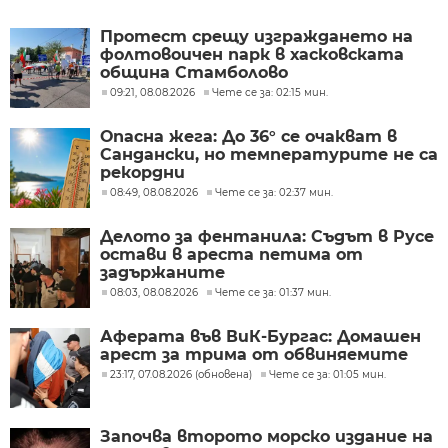
Протест срещу изграждането на
фолтовоичен парк в хасковската
община Стамболово
09:21, 08.08.2026
Чете се за: 02:15 мин.
Опасна жега: До 36° се очакват в
Сандански, но температурите не са
рекордни
08:49, 08.08.2026
Чете се за: 02:37 мин.
Делото за фентанила: Съдът в Русе
остави в ареста петима от
задържаните
08:03, 08.08.2026
Чете се за: 01:37 мин.
Аферата във ВиК-Бургас: Домашен
арест за трима от обвиняемите
23:17, 07.08.2026 (обновена)
Чете се за: 01:05 мин.
Започва второто морско издание на