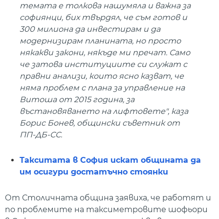
темата е толкова нашумяла и важна за
софиянци, бих твърдял, че съм готов и
300 милиона да инвестирам и да
модернизирам планината, но просто
някакви закони, някъде ми пречат. Само
че затова институциите си служат с
правни анализи, които ясно казват, че
няма проблем с плана за управление на
Витоша от 2015 година, за
въстановяването на лифтовете", каза
Борис Бонев, общински съветник от
ПП-ДБ-СС.
Такситата в София искат общината да
им осигури достатъчно стоянки
От Столичната община заявиха, че работят и
по проблемите на таксиметровите шофьори