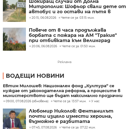
Шокиращ случай от Долна
Митрополия: Шофьор свали дете от
автобус и го остави на пътя в
жегата
20:15, 06.08.2026
Чете се за: 03:15 мин.
Повече от 8 часа продължава
борбата с пожара на АМ "Тракия"
при отбивката към Велинград
20:06, 06.08.2026
Чете се за: 01:50 мин.
Реклама
ВОДЕЩИ НОВИНИ
Евтим Милошев: Национален фонд „Култура“ се
нуждае от законодателна реформа, а процесите в
министерството ще бъдат максимално прозрачни
09:00, 07.08.2026 (обновена)
Чете се за: 13:57 мин.
У нас
Любомир Николов: Фентанилът
почти изцяло измести хероина,
възможно е разбитата
лаборатория да е единствената у
07:45, 07.08.2026
Чете се за: 07:22 мин.