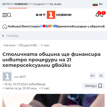
БНТ
БНТ
НОВИНИ
БНТ
Спорт
БНТ
На живо
BG
2
0
Новини
Свят
Спорт
Времето
България и еврото
Би
НАЗАД
Начало
Общество
У нас
Столичната община ще финансира
инвитро процедури на 21
хетеросексуални двойки
A+
A-
БНТ
от
15:02, 10.07.2024 (обновена)
Запази
Чете се за: 01:00 мин.
У нас