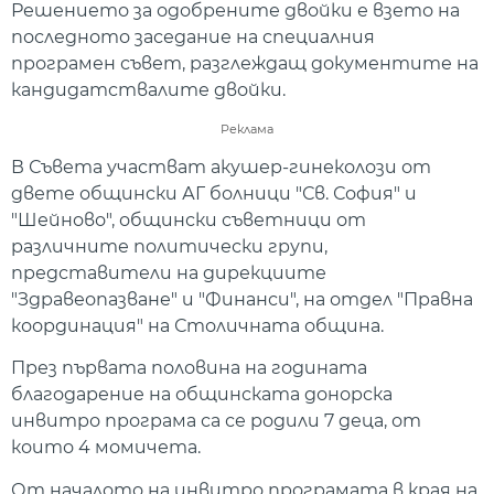
Решението за одобрените двойки е взето на
последното заседание на специалния
програмен съвет, разглеждащ документите на
кандидатствалите двойки.
Реклама
В Съвета участват акушер-гинеколози от
двете общински АГ болници "Св. София" и
"Шейново", общински съветници от
различните политически групи,
представители на дирекциите
"Здравеопазване" и "Финанси", на отдел "Правна
координация" на Столичната община.
През първата половина на годината
благодарение на общинската донорска
инвитро програма са се родили 7 деца, от
които 4 момичета.
От началото на инвитро програмата в края на