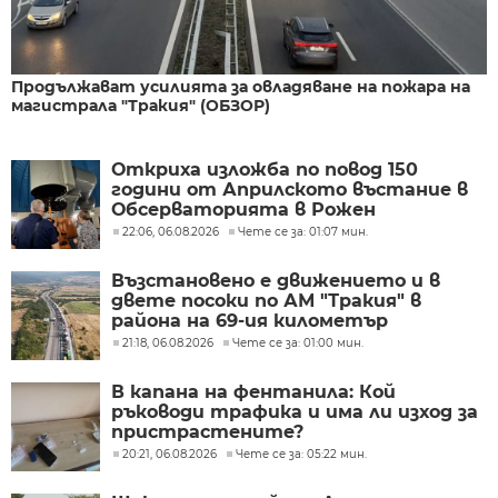
Продължават усилията за овладяване на пожара на
магистрала "Тракия" (ОБЗОР)
Откриха изложба по повод 150
години от Априлското въстание в
Обсерваторията в Рожен
22:06, 06.08.2026
Чете се за: 01:07 мин.
Възстановено е движението и в
двете посоки по АМ "Тракия" в
района на 69-ия километър
21:18, 06.08.2026
Чете се за: 01:00 мин.
В капана на фентанила: Кой
ръководи трафика и има ли изход за
пристрастените?
20:21, 06.08.2026
Чете се за: 05:22 мин.