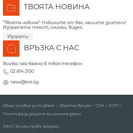
ТВОЯТА НОВИНА
"Твоята новина"! Новините от вас, нашите зрители!
Изпратете текст, снимки, видео.
Изпрати
ВРЪЗКА С НАС
Всичко най-важно в твоя телефон
02 814 2100
news@bnt.bg
Общи условия за ползване
Обратна връзка
СЕМ
ECPT
Политика за защита на личните данни
©БНТ. Всички права запазени