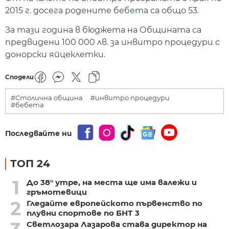
2015 г. досега родените бебета са общо 53.
За тази година в бюджета на Общината са
предвидени 100 000 лв. за инвитро процедури с
донорски яйцеклетки.
Сподели
#Столична община
#инвитро процедури
#бебета
Последвайте ни
ТОП 24
1
До 38° утре, на места ще има валежи и
гръмотевици
2
Гледайте европейското първенство по
плувни спортове по БНТ 3
Светлозара Лазарова става директор на