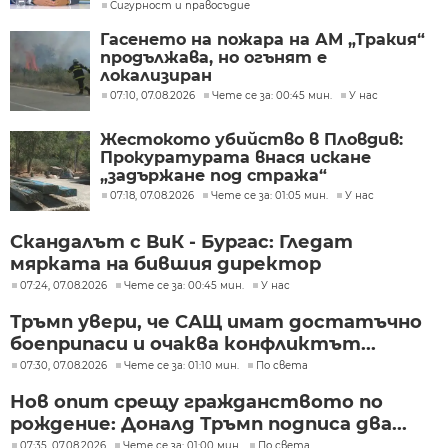
Сигурност и правосъдие
нас
Гасенето на пожара на АМ „Тракия“
продължава, но огънят е
локализиран
07:10, 07.08.2026
Чете се за: 00:45 мин.
У нас
Жестокото убийство в Пловдив:
Прокуратурата внася искане
„задържане под стража“
07:18, 07.08.2026
Чете се за: 01:05 мин.
У нас
Скандалът с ВиК - Бургас: Гледат
мярката на бившия директор
07:24, 07.08.2026
Чете се за: 00:45 мин.
У нас
Тръмп увери, че САЩ имат достатъчно
боеприпаси и очаква конфликтът...
07:30, 07.08.2026
Чете се за: 01:10 мин.
По света
Нов опит срещу гражданството по
рождение: Доналд Тръмп подписа два...
07:35, 07.08.2026
Чете се за: 01:00 мин.
По света