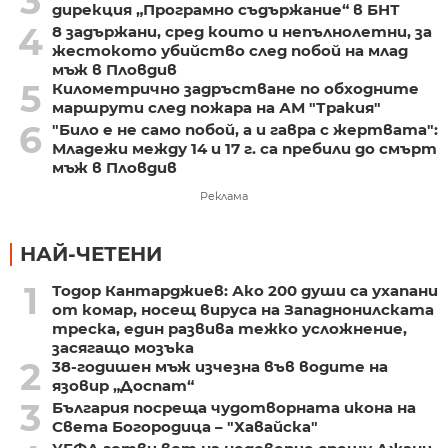
3
дирекция „Програмно съдържание“ в БНТ
4
8 задържани, сред които и непълнолетни, за
жестокото убийство след побой на млад
мъж в Пловдив
5
Километрично задръстване по обходните
маршрути след пожара на АМ "Тракия"
6
"Било е не само побой, а и гавра с жертвата":
Младежи между 14 и 17 г. са пребили до смърт
мъж в Пловдив
Реклама
НАЙ-ЧЕТЕНИ
1
Тодор Кантарджиев: Ако 200 души са ухапани
от комар, носещ вируса на Западнонилската
треска, един развива тежко усложнение,
засягащо мозъка
2
38-годишен мъж изчезна във водите на
язовир „Доспат“
3
България посреща чудотворната икона на
Света Богородица – "Хавайска"