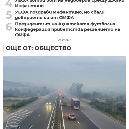
4
УЕФА готви вот на недоверие срещу Джани
Инфантино
5
УЕФА поздрави Инфантино, но свали
доверието си от ФИФА
6
Президентът на Азиатската футболна
конфедерация приветства решението на
ФИФА
Реклама
ОЩЕ ОТ: ОБЩЕСТВО