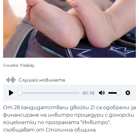
Снимка: Pixabay
Слушай новината
-01:10
Play
Mute
Setti
От 28 кандидатствали двойки 21 са одобрени за
финансиране на инвитро процедури с донорски
яйцеклетки по програмата "Инвитро",
съобщават от Столична община.