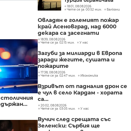
Турция ограничава
движението на
18:01, 08.08.2026
Чете се за: 00:52 мин.
Балкани
търговските кораби
Овладян е големият пожар
край Асеновград, над 6000
декара са засегнати
18:39, 08.08.2026
Чете се за: 02:15 мин.
У нас
Загуби за милиарди в Европа
заради жегите, сушата и
пожарите
17:38, 08.08.2026
Чете се за: 02:47 мин.
Икономика
Взривът от падналия дрон се
е чул в село Кардам - хората
в столичния
са...
държан...
20:02, 08.08.2026
Чете се за: 03:05 мин.
У нас
Вучич след срещата със
Зеленски: Сърбия ще