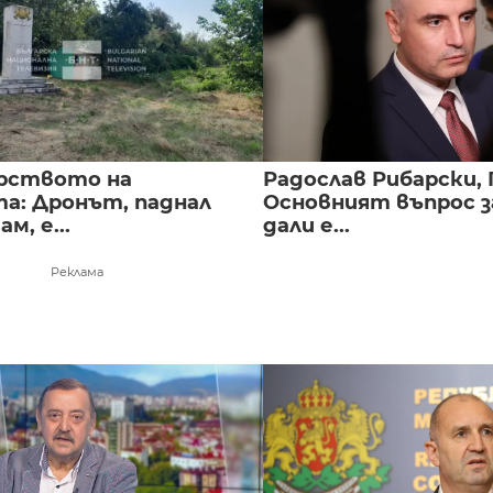
рството на
Радослав Рибарски, 
а: Дронът, паднал
Основният въпрос з
м, е...
дали е...
Реклама