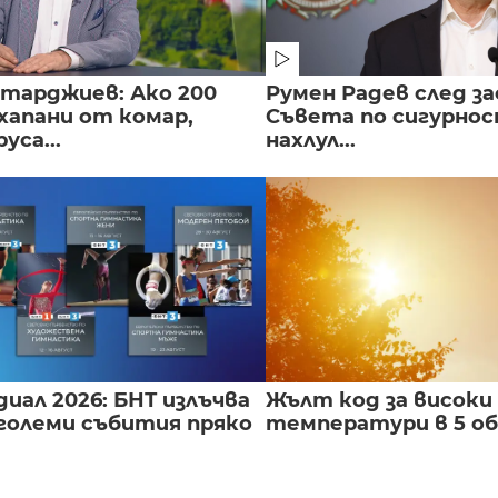
нтарджиев: Ако 200
Румен Радев след за
хапани от комар,
Съвета по сигурнос
уса...
нахлул...
иал 2026: БНТ излъчва
Жълт код за високи
големи събития пряко
температури в 5 о