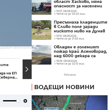
област Хасково, няма
опасност за населени
места
19:37, 08.08.2026
Чете се за: 00:45 мин.
Пресъхнаха кладенците
в Сливо поле заради
ниското ниво на Дунав
19:19, 08.08.2026
Чете се за: 01:55 мин.
Овладян е големият
съдържат неточности.
пожар край Асеновград,
над 6000 декара са
12:00, 24.06.2025
11:44,
засегнати
18:39, 08.08.2026
Чете се за: 02:15 мин.
тите
Край на 12-дневната
война? - Тръмп обяви
да на ЕП
примирие, Израел и
Реклама
еверна...
Иран се...
ВОДЕЩИ НОВИНИ
ute
Settings