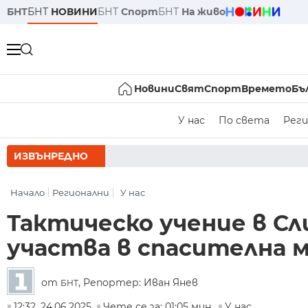
БНТ
БНТ
НОВИНИ
БНТ
Спорт
БНТ
На живо
Новини
Свят
Спорт
Времето
Бъ
У нас
По света
Реги
ИЗВЪНРЕДНО
РУМЕН РАДЕВ 
Начало
Регионални
У нас
Тактическо учение в Сл
участва в спасителна 
от
, Репортер: Иван Янев
БНТ
12:32, 24.06.2025
Чете се за: 01:05 мин.
У нас