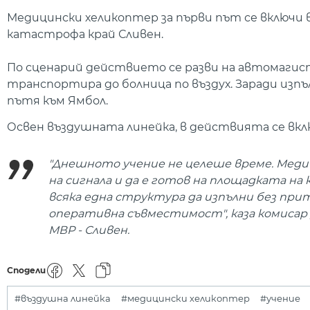
Медицински хеликоптер за първи път се включи 
катастрофа край Сливен.
По сценарий действието се разви на автомагист
транспортира до болница по въздух. Заради изп
пътя към Ямбол.
Освен въздушната линейка, в действията се вклю
"Днешното учение не целеше време. Мед
на сигнала и да е готов на площадката на
всяка една структура да изпълни без при
оперативна съвместимост", каза комисар 
МВР - Сливен.
Сподели
#въздушна линейка
#медицински хеликоптер
#учение