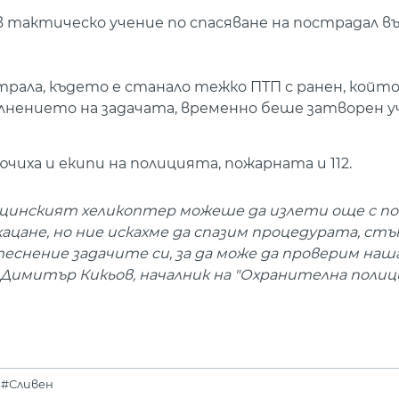
в тактическо учение по спасяване на пострадал в
рала, където е станало тежко ПТП с ранен, който
ълнението на задачата, временно беше затворен 
чиха и екипи на полицията, пожарната и 112.
ицинският хеликоптер можеше да излети още с п
 кацане, но ние искахме да спазим процедурата, ст
теснение задачите си, за да може да проверим на
Димитър Кикьов, началник на "Охранителна полици
#Сливен