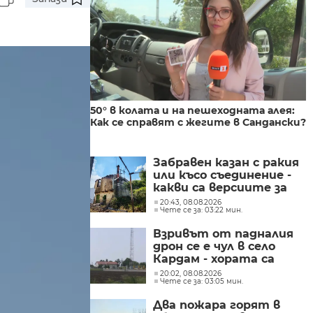
50° в колата и на пешеходната алея:
Как се справят с жегите в Сандански?
Забравен казан с ракия
или късо съединение -
какви са версиите за
пожара във Висока
20:43, 08.08.2026
Чете се за: 03:22 мин.
могила?
Взривът от падналия
дрон се е чул в село
Кардам - хората са
притеснени заради
20:02, 08.08.2026
Чете се за: 03:05 мин.
близостта на
станцията
Два пожара горят в