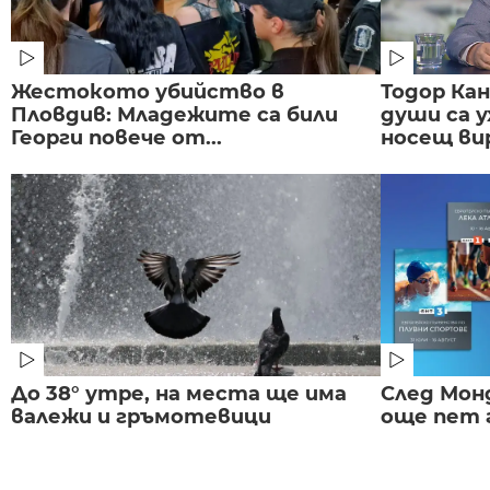
Жестокото убийство в
Тодор Ка
Пловдив: Младежите са били
души са у
Георги повече от...
носещ вир
До 38° утре, на места ще има
След Монд
валежи и гръмотевици
още пет 