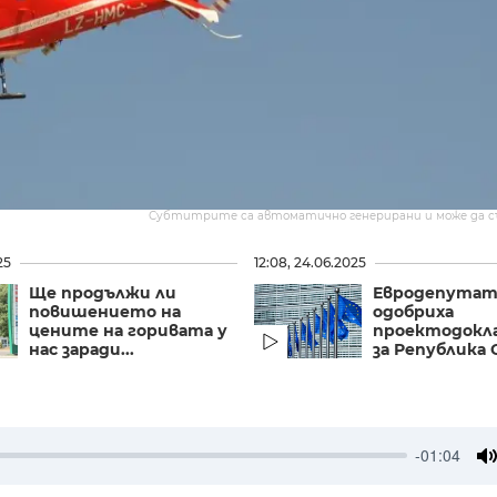
Субтитрите са автоматично генерирани и може да 
25
12:08, 24.06.2025
Ще продължи ли
Евродепута
повишението на
одобриха
цените на горивата у
проектодокла
нас заради...
за Република С
-01:04
M