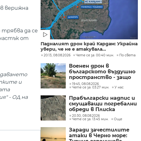
ъв верижна
 трябва да се
участък от
Падналият дрон край Кардам: Украйна
увери, че не е атакувала...
20:13, 08.08.2026
Чете се за: 00:40 мин.
По света
Военен дрон в
българското въздушно
одаването
пространство - защо
ъпките и
не е бил засечен нито в
19:45, 08.08.2026
Чете се за: 03:27 мин.
У нас
България, нито в
шата
Румъния?
я" - ОД на
Прабългарски надпис и
смущаващи погребални
обреди в Плиска
20:30, 08.08.2026
Чете се за: 13:45 мин.
Още
Заради зачестилите
атаки в Черно море: