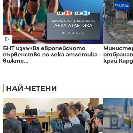
БНТ излъчва европейското
Министе
първенство по лека атлетика -
отбранат
вижте...
край Карда
НАЙ-ЧЕТЕНИ