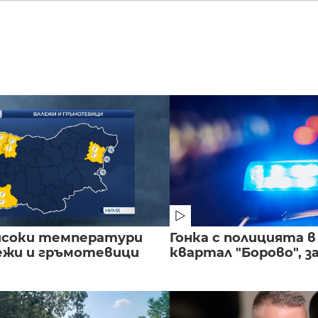
исоки температури
Гонка с полицията 
лежи и гръмотевици
квартал "Борово", за