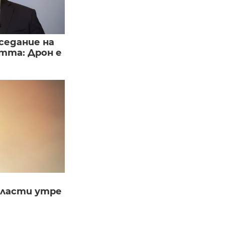
седание на
тта: Дрон е
бласти утре