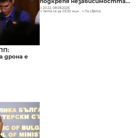
подкрепя независимостта...
20:22, 08.08.2026
Чете се за: 03:30 мин.
По света
ПП:
а дрона е