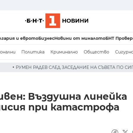
лгария и еврото
Бизнес
Новини от миналото
БНТ Провер
онални
Политика
Криминално
Общество
Сигурн
СЛЕД ЗАСЕДАНИЕ НА СЪВЕТА ПО СИГУРНОСТТА: ДРОН Е Н
ивен: Въздушна линейка
мисия при катастрофа