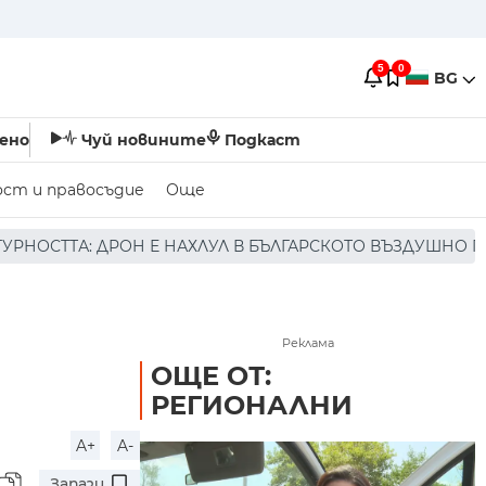
5
0
BG
ено
Чуй новините
Подкаст
ост и правосъдие
Още
АХЛУЛ В БЪЛГАРСКОТО ВЪЗДУШНО ПРОСТРАНСТВО * * * Н
Реклама
ОЩЕ ОТ:
РЕГИОНАЛНИ
A+
A-
Запази