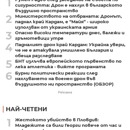
1
сигурността: Дрон е нахлул в българското
въздушно пространство
2
Министерството на отбраната: Дронът,
паднал край Кардам, е “Майя” - широко
използван от украинската армия
3
Опасно високи температури днес, валежи и
гръмотевици утре
4
Падналият дрон край Кардам: Украйна увери,
че не е атакувала умишлено България и
обеща разследване
5
БНТ излъчва европейското първенство по
лека атлетика - вижте програмата
6
Бурни политически реакции след
нахлуването на военен дрон във
въздушното ни пространство (ОБЗОР)
Реклама
НАЙ-ЧЕТЕНИ
1
Жестокото убийство в Пловдив:
Младежите са били Георги повече от час и