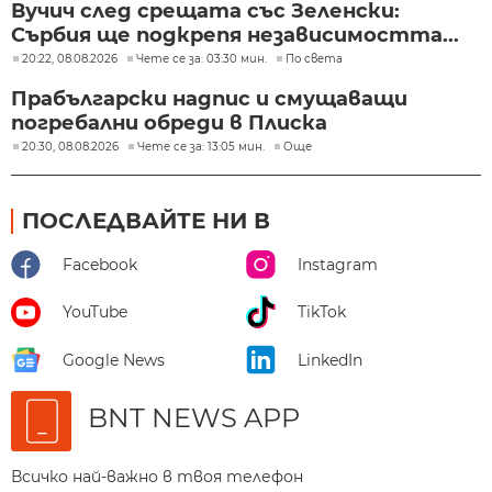
Вучич след срещата със Зеленски:
Сърбия ще подкрепя независимостта...
20:22, 08.08.2026
Чете се за: 03:30 мин.
По света
Прабългарски надпис и смущаващи
погребални обреди в Плиска
20:30, 08.08.2026
Чете се за: 13:05 мин.
Още
ПОСЛЕДВАЙТЕ НИ В
Facebook
Instagram
YouTube
TikTok
Google News
LinkedIn
BNT NEWS APP
Всичко най-важно в твоя телефон