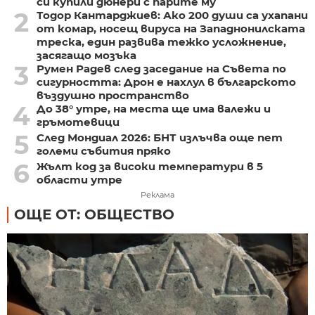
си купили дюнери с парите му
2
Тодор Кантарджиев: Ако 200 души са ухапани
от комар, носещ вируса на Западнонилската
треска, един развива тежко усложнение,
засягащо мозъка
3
Румен Радев след заседание на Съвета по
сигурността: Дрон е нахлул в българското
въздушно пространство
4
До 38° утре, на места ще има валежи и
гръмотевици
5
След Мондиал 2026: БНТ излъчва още пет
големи събития пряко
6
Жълт код за високи температури в 5
области утре
Реклама
ОЩЕ ОТ: ОБЩЕСТВО