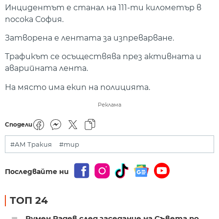
Инцидентът е станал на 111-ти километър в
посока София.
Затворена е лентата за изпреварване.
Трафикът се осъществява през активната и
аварийната лента.
На място има екип на полицията.
Реклама
Сподели
#АМ Тракия
#тир
Последвайте ни
ТОП 24
Румен Радев след заседание на Съвета по