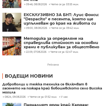
09:46, 08.08.2026
Чете се за: 03:55 мин.
ЕКСКЛУЗИВНО ЗА БНТ: Луис Фонси:
"Despacito" е песента, която ще
изпълнявам до края на живота си
09:00, 08.08.2026
Чете се за: 09:42 мин.
Методика за определяне на
справедлива стойност на основни
храни е публикуван за обществено
обсъждане
22:09, 07.08.2026
Чете се за: 02:47 мин.
Реклама
ВОДЕЩИ НОВИНИ
Доброволци и тежка техника се включват в
гасенето на пожара край бобошевското село Висока
могила
08:24, 09.08.2026
Чете се за: 01:52 мин.
У нас
Падналият дрон край Кардам: