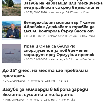
Загуба на навигация или техническа
неизправност са сред възможните
причини
08:36, 09.08.2026
Чете се за: 04:47 мин.
У нас
Земеделският министър Пламен
Абровски: Държавата трябва да
засили контрола върху вноса от
трети страни
08:51, 09.08.2026
Чете се за: 09:27 мин.
Политика
Иран и Оман са близо до
споразумение за нов временен
маршрут през Ормузкия проток
08:05, 09.08.2026
Чете се за: 01:22 мин.
По света
До 35° днес, на места ще превали и
прегърми
07:30, 09.08.2026
Чете се за: 02:15 мин.
У нас
Загуби за милиарди в Европа заради
жегите, сушата и пожарите
17:38, 08.08.2026
Чете се за: 02:47 мин.
Икономика