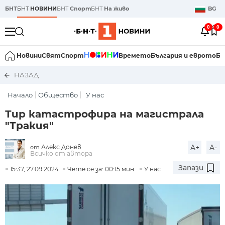
БНТ
БНТ
НОВИНИ
БНТ
Спорт
БНТ
На живо
BG
0
0
Новини
Свят
Спорт
Времето
България и еврото
Би
НАЗАД
Начало
Общество
У нас
Тир катастрофира на магистрала
"Тракия"
Алекс Донев
A+
A-
от
Всичко от автора
Запази
15:37, 27.09.2024
Чете се за: 00:15 мин.
У нас