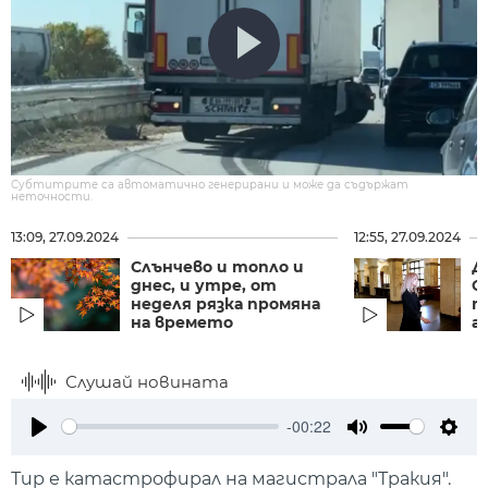
Субтитрите са автоматично генерирани и може да съдържат
неточности.
13:09, 27.09.2024
12:55, 27.09.2024
Слънчево и топло и
Д
днес, и утре, от
Ф
неделя рязка промяна
п
на времето
а
Слушай новината
-00:22
Play
Mute
Setti
Тир е катастрофирал на магистрала "Тракия".