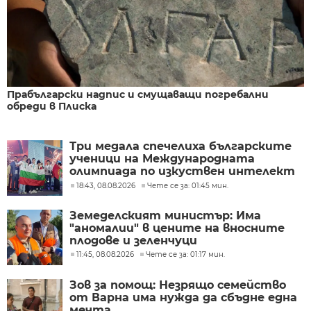
Прабългарски надпис и смущаващи погребални
обреди в Плиска
Три медала спечелиха българските
ученици на Международната
олимпиада по изкуствен интелект
в Казахстан
18:43, 08.08.2026
Чете се за: 01:45 мин.
Земеделският министър: Има
"аномалии" в цените на вносните
плодове и зеленчуци
11:45, 08.08.2026
Чете се за: 01:17 мин.
Зов за помощ: Незрящо семейство
от Варна има нужда да сбъдне една
мечта