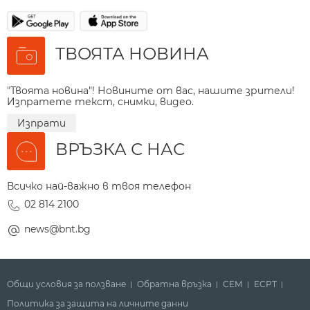
ТВОЯТА НОВИНА
"Твоята новина"! Новините от вас, нашите зрители!
Изпратете текст, снимки, видео.
Изпрати
ВРЪЗКА С НАС
Всичко най-важно в твоя телефон
02 814 2100
news@bnt.bg
Общи условия за ползване
Обратна връзка
СЕМ
ECPT
Политика за защита на личните данни