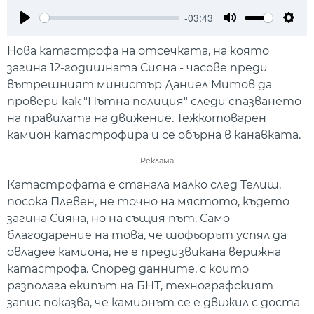
-03:43
Play
Mute
Setti
Нова катастрофа на отсечката, на която
загина 12-годишната Сияна - часове преди
вътрешният министър Даниел Митов да
провери как "Пътна полиция" следи спазването
на правилата на движение. Тежкотоварен
камион катастрофира и се обърна в канавката.
Реклама
Катастрофата е станала малко след Телиш,
посока Плевен, не точно на мястото, където
загина Сияна, но на същия път. Само
благодарение на това, че шофьорът успял да
овладее камиона, не е предизвикана верижна
катастрофа. Според данните, с които
разполага екипът на БНТ, технографският
запис показва, че камионът се е движил с доста