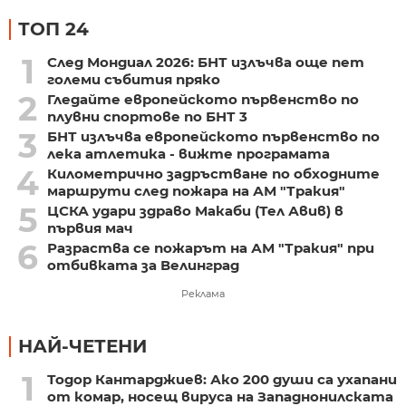
ТОП 24
1
След Мондиал 2026: БНТ излъчва още пет
големи събития пряко
2
Гледайте европейското първенство по
плувни спортове по БНТ 3
3
БНТ излъчва европейското първенство по
лека атлетика - вижте програмата
4
Километрично задръстване по обходните
маршрути след пожара на АМ "Тракия"
5
ЦСКА удари здраво Макаби (Тел Авив) в
първия мач
6
Разраства се пожарът на АМ "Тракия" при
отбивката за Велинград
Реклама
НАЙ-ЧЕТЕНИ
1
Тодор Кантарджиев: Ако 200 души са ухапани
от комар, носещ вируса на Западнонилската