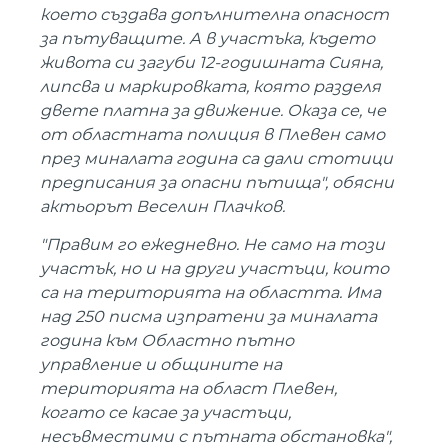
което създава допълнителна опасност
за пътуващите. А в участъка, където
живота си загуби 12-годишната Сияна,
липсва и маркировката, която разделя
двете платна за движение. Оказа се, че
от областната полиция в Плевен само
през миналата година са дали стотици
предписания за опасни пътища", обясни
актьорът Веселин Плачков.
"Правим го ежедневно. Не само на този
участък, но и на други участъци, които
са на територията на областта. Има
над 250 писма изпратени за миналата
година към Областно пътно
управление и общините на
територията на област Плевен,
когато се касае за участъци,
несъвместими с пътната обстановка",