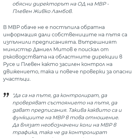
обясни директорът на ОД на МВР -
Плевен Живко Ламбов.
В МВР обаче не е постъпила обратна
информация дали собствениците на пътя са
изпълнили предписанията. Вътрешният
министър Даниел Митов е поискал от
ръководствата на областните дирекции в
Русе и Плевен както засилен контрол на
движението, така и повече проверки за опасни
участъци.
"Да са на пътя, да контролират, да
проверяват състоянието на пътя, да
дават предписания. Такива каквито са и
функциите на МВР в това отношение.
Да влязат необозначени коли на МВР в
трафика, така че да контролират