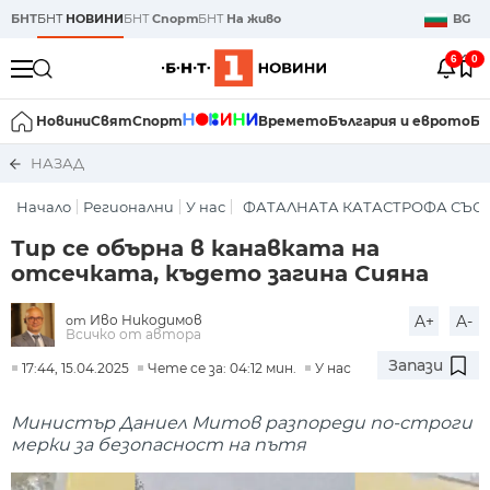
БНТ
БНТ
НОВИНИ
БНТ
Спорт
БНТ
На живо
BG
6
0
Новини
Свят
Спорт
Времето
България и еврото
Би
НАЗАД
Начало
Регионални
У нас
ФАТАЛНАТА КАТАСТРОФА СЪС
Тир се обърна в канавката на
отсечката, където загина Сияна
Иво Никодимов
A+
A-
от
Всичко от автора
Запази
17:44, 15.04.2025
Чете се за: 04:12 мин.
У нас
Министър Даниел Митов разпореди по-строги
мерки за безопасност на пътя