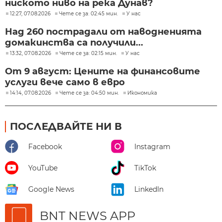
ниското ниво на река Дунав?
12:27, 07.08.2026
Чете се за: 02:45 мин.
У нас
Над 260 пострадали от наводненията
домакинства са получили...
13:32, 07.08.2026
Чете се за: 02:15 мин.
У нас
От 9 август: Цените на финансовите
услуги вече само в евро
14:14, 07.08.2026
Чете се за: 04:50 мин.
Икономика
ПОСЛЕДВАЙТЕ НИ В
Facebook
Instagram
YouTube
TikTok
Google News
LinkedIn
BNT NEWS APP