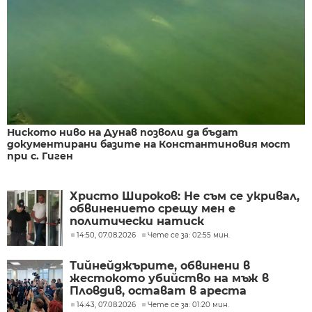
Ниското ниво на Дунав позволи да бъдат
документирани базите на Константиновия мост
при с. Гиген
Христо Широков: Не съм се укривал,
обвинението срещу мен е
политически натиск
14:50, 07.08.2026
Чете се за: 02:55 мин.
Тийнейджърите, обвинени в
жестокото убийство на мъж в
Пловдив, остават в ареста
14:43, 07.08.2026
Чете се за: 01:20 мин.