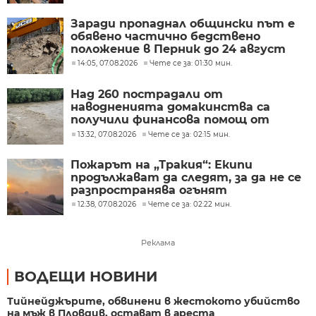
Заради пропаднал общински път е
обявено частично бедствено
положение в Перник до 24 август
14:05, 07.08.2026
Чете се за: 01:30 мин.
Над 260 пострадали от
наводненията домакинства са
получили финансова помощ от
Социалното министерство
13:32, 07.08.2026
Чете се за: 02:15 мин.
Пожарът на „Тракия“: Екипи
продължават да следят, за да не се
разпространява огънят
12:38, 07.08.2026
Чете се за: 02:22 мин.
Реклама
ВОДЕЩИ НОВИНИ
Тийнейджърите, обвинени в жестокото убийство
на мъж в Пловдив, остават в ареста