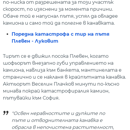
по-ниска от разрешената за този участък
скорост, по изяснени за момента причини.
Обаче той е напуснал пътя, успял да овладее
камиона и само той да полегне в канавката.
Поредна катастрофа с тир на пътя
Плевен - Луковит
Тирът се е движил посока Плевен, когато
шофьорът внезапно губи управлението на
камиона, навлиза към банкета, мантинелата е
странично и се накланя в крайпътната канавка.
Актьорът Веселин Плачков минути по-късно
минава покрай катастрофиралия камион,
пътувайки към София.
"Освен неравностите и дупките по
пътя и отводнителната канавка е
обрасла в непочистена растителност,