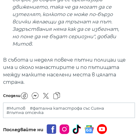
движението, така че да могат да се
изтеглят, колкото се може по-бързо
всички желаещи да тръгнат на път.
Задръствания няма как да се избегнат,
но поне да не бъдат сериозни", добави
Митов.
В събота и неделя повече пътни полицаи ще
има и около манастирите и по пътищата
между малките населени места в цялата
страна.
Сподели
#Митов
#фатална катастрофа със Сияна
#пътна отсечка
Последвайте ни