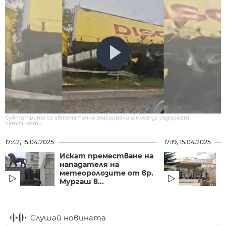
Субтитрите са автоматично генерирани и може да съдържат
неточности.
17:42, 15.04.2025
17:19, 15.04.2025
Искат преместване на
М
нападателя на
з
метеоролозите от вр.
и
Мургаш в...
в
Слушай новината