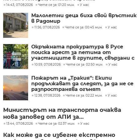
14:43, 07.08.2026
Чете се за: 01:20 мин.
У нас
Малолетни деца биха свой връстник
в Радомир
11:56, 07.08.2026
Чете се за: 00:45 мин.
У нас
Окръжната прокуратура в Русе
поиска арест за петима от
участниците в групите, свързани с
разбитата лаборатория за
10:59, 07.08.2026
Чете се за: 02:50 мин.
У нас
фентанил
Пожарът на „Тракия“: Екипи
продължават да следят, за да не се
разпространява огънят
12:38, 07.08.2026
Чете се за: 02:22 мин.
У нас
Министърът на транспорта очаква
нова заповед от АПИ за...
13:44, 07.08.2026
Чете се за: 02:37 мин.
У нас
Как може да се избегне екстремно