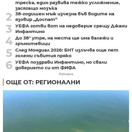
треска, един развива тежко усложнение,
засягащо мозъка
2
38-годишен мъж изчезна във водите на
язовир „Доспат“
3
УЕФА готви вот на недоверие срещу Джани
Инфантино
4
До 38° утре, на места ще има валежи и
гръмотевици
5
След Мондиал 2026: БНТ излъчва още пет
големи събития пряко
6
УЕФА поздрави Инфантино, но свали
доверието си от ФИФА
Реклама
ОЩЕ ОТ: РЕГИОНАЛНИ