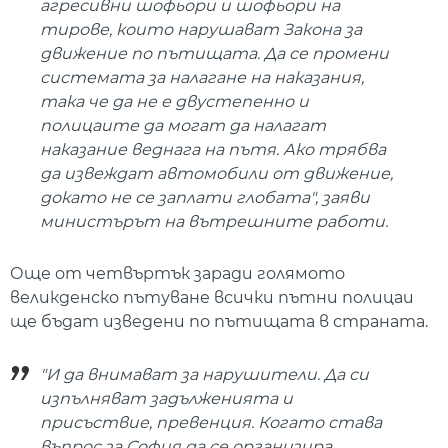
агресивни шофьори и шофьори на
тирове, които нарушават Закона за
движение по пътищата. Да се промени
системата за налагане на наказания,
така че да не е двустепенно и
полицаите да могат да налагат
наказание веднага на пътя. Ако трябва
да извеждат автомобили от движение,
докато не се заплати глобата", заяви
министърът на вътрешните работи.
Още от четвъртък заради голямото
великденско пътуване всички пътни полицаи
ще бъдат изведени по пътищата в страната.
"И да внимават за нарушители. Да си
изпълняват задълженията и
присъствие, превенция. Когато става
въпрос за София да се организира