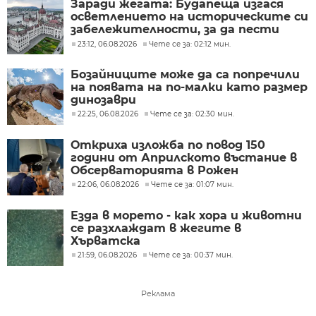
Заради жегата: Будапеща изгася
осветлението на историческите си
забележителности, за да пести
енергия
23:12, 06.08.2026
Чете се за: 02:12 мин.
Бозайниците може да са попречили
на появата на по-малки като размер
динозаври
22:25, 06.08.2026
Чете се за: 02:30 мин.
Откриха изложба по повод 150
години от Априлското въстание в
Обсерваторията в Рожен
22:06, 06.08.2026
Чете се за: 01:07 мин.
Езда в морето - как хора и животни
се разхлаждат в жегите в
Хърватска
21:59, 06.08.2026
Чете се за: 00:37 мин.
Реклама