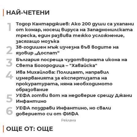
НАЙ-ЧЕТЕНИ
1
Тодор Кантарджиев: Ако 200 души са ухапани
от комар, носещ вируса на Западнонилската
треска, един развива тежко усложнение,
засягащо мозъка
2
38-годишен мъж изчезна във водите на
язовир „Доспат“
3
България посреща чудотворната икона на
Света Богородица – "Хавайска"
4
Ива Михайлова: Полицаят, направил
измерванията за експертизата на
прокуратурата, няма необходимото
образование
5
УЕФА готви вот на недоверие срещу Джани
Инфантино
6
УЕФА поздрави Инфантино, но свали
доверието си от ФИФА
Реклама
ОЩЕ ОТ: ОЩЕ