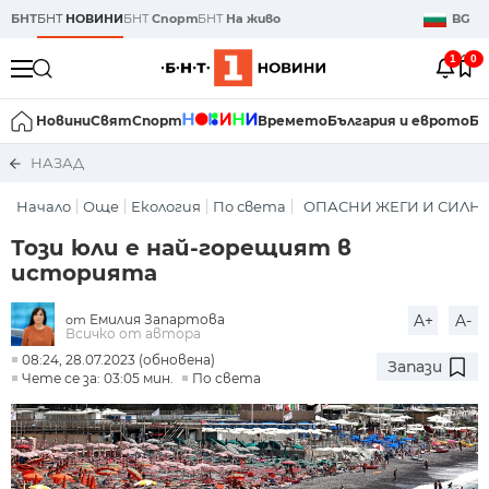
БНТ
БНТ
НОВИНИ
БНТ
Спорт
БНТ
На живо
BG
1
0
Новини
Свят
Спорт
Времето
България и еврото
Би
НАЗАД
Начало
Още
Екология
По света
ОПАСНИ ЖЕГИ И СИЛНИ 
Този юли е най-горещият в
историята
Емилия Запартова
A+
A-
от
Всичко от автора
08:24, 28.07.2023 (обновена)
Запази
Чете се за: 03:05 мин.
По света