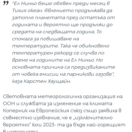
"Ел Ниньо беше обявен преди месец в
Тихия океан. Явлението продължава да
затопля планетата през остатъка от
годината и вероятно ще продължи до
средата на следващата година. То
спомага за повишаване на
температурите. Така че обикновено
температурен рекорд се случва по
време на годините на Ел Ниньо. Но
основната причина са предизвиканите
от човека емисии на парникови газове",
каза Карстен Хаущайн.
Световната метеорологична организация на
ООН и службата за изменение на климата
Коперник на Европейския съюз също заявиха в
съвместно изявление, че е „изключително
вероятно“ юли 2023- та да бъде най-горещият
в историята.