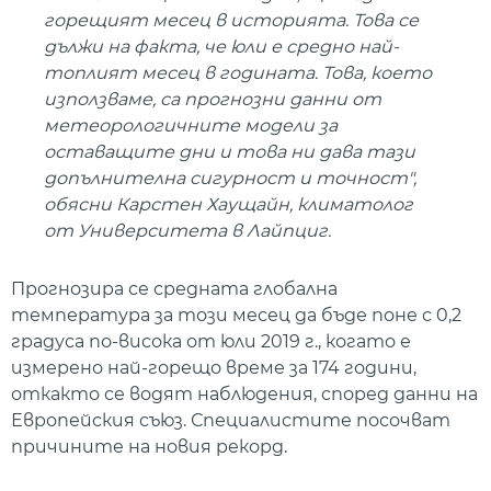
горещият месец в историята. Това се
дължи на факта, че юли е средно най-
топлият месец в годината. Това, което
използваме, са прогнозни данни от
метеорологичните модели за
оставащите дни и това ни дава тази
допълнителна сигурност и точност",
обясни Карстен Хаущайн, климатолог
от Университета в Лайпциг.
Прогнозира се средната глобална
температура за този месец да бъде поне с 0,2
градуса по-висока от юли 2019 г., когато е
измерено най-горещо време за 174 години,
откакто се водят наблюдения, според данни на
Европейския съюз. Специалистите посочват
причините на новия рекорд.