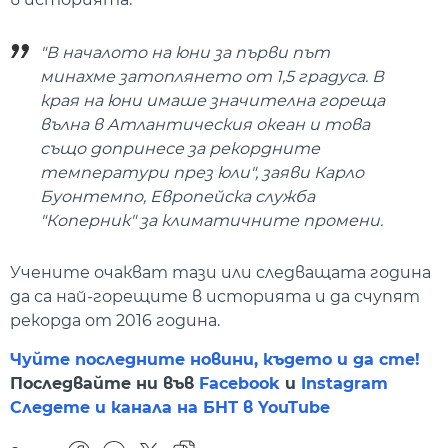
"В началото на юни за първи път
минахме затоплянето от 1,5 градуса. В
края на юни имаше значителна гореща
вълна в Атлантическия океан и това
също допринесе за рекордните
температури през юли", заяви Карло
Буонтемпо, Европейска служба
"Коперник" за климатичните промени.
Учените очакват тази или следващата година
да са най-горещите в историята и да счупят
рекорда от 2016 година.
Чуйте последните новини, където и да сте!
Последвайте ни във
Facebook
и
Instagram
Следете и канала на БНТ в YouTube