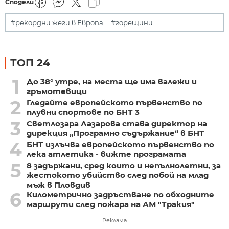
Сподели
#рекордни жеги в Европа
#горещини
ТОП 24
1
До 38° утре, на места ще има валежи и
гръмотевици
2
Гледайте европейското първенство по
плувни спортове по БНТ 3
3
Светлозара Лазарова става директор на
дирекция „Програмно съдържание“ в БНТ
4
БНТ излъчва европейското първенство по
лека атлетика - вижте програмата
5
8 задържани, сред които и непълнолетни, за
жестокото убийство след побой на млад
мъж в Пловдив
6
Километрично задръстване по обходните
маршрути след пожара на АМ "Тракия"
Реклама