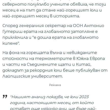
северното полукълбо учените обявиха, че този
месец е на път да стане най-горещият юли и
най-горещият месец в историята.
Според генералния секретар на ООН Антонио
Гутериш ерата на глобалното затопляне е
приключила и "е дошла ерата на глобалното
кипене".
На фона на горещата вълна и невижданите
стойности на термометрите в Южна Европа
и части на Съединените щати и Китай,
докладът за рекордния юли беше публикуван от
Лайпцигския университет.
Реклама
"Нашият анализ показва, че юли 2023
година, настоящият месец, от който
остават още няколко дни, ще бъде най-