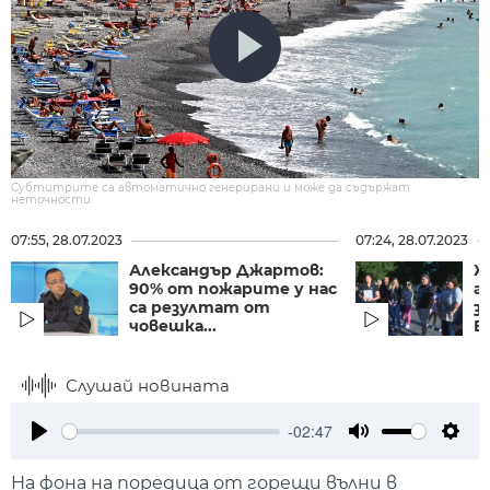
Субтитрите са автоматично генерирани и може да съдържат
неточности.
07:55, 28.07.2023
07:24, 28.07.2023
Александър Джартов:
Ж
90% от пожарите у нас
г
са резултат от
з
човешка...
Ви
Слушай новината
-02:47
Play
Mute
Setti
На фона на поредица от горещи вълни в