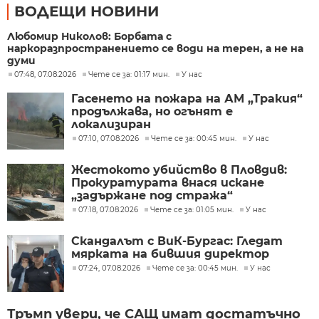
ВОДЕЩИ НОВИНИ
Любомир Николов: Борбата с
наркоразпространението се води на терен, а не на
думи
07:48, 07.08.2026
Чете се за: 01:17 мин.
У нас
Гасенето на пожара на АМ „Тракия“
продължава, но огънят е
локализиран
07:10, 07.08.2026
Чете се за: 00:45 мин.
У нас
Жестокото убийство в Пловдив:
Прокуратурата внася искане
„задържане под стража“
07:18, 07.08.2026
Чете се за: 01:05 мин.
У нас
Скандалът с ВиК-Бургас: Гледат
мярката на бившия директор
07:24, 07.08.2026
Чете се за: 00:45 мин.
У нас
Тръмп увери, че САЩ имат достатъчно