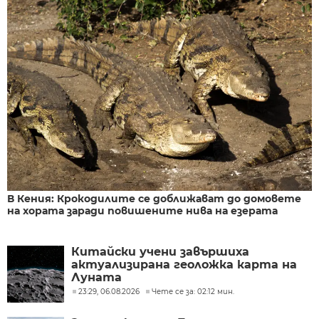
В Кения: Крокодилите се доближават до домовете
на хората заради повишените нива на езерата
Китайски учени завършиха
актуализирана геоложка карта на
Луната
23:29, 06.08.2026
Чете се за: 02:12 мин.