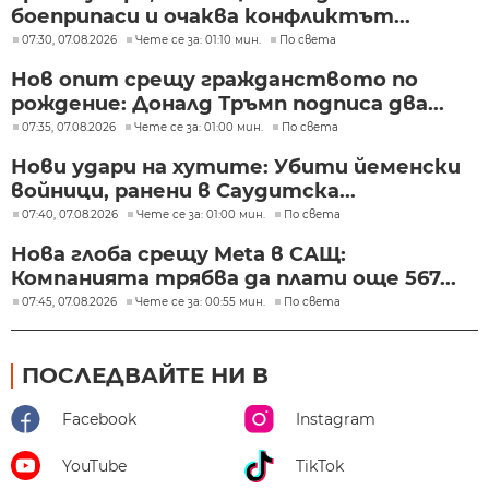
боеприпаси и очаква конфликтът...
07:30, 07.08.2026
Чете се за: 01:10 мин.
По света
Нов опит срещу гражданството по
рождение: Доналд Тръмп подписа два...
07:35, 07.08.2026
Чете се за: 01:00 мин.
По света
Нови удари на хутите: Убити йеменски
войници, ранени в Саудитска...
07:40, 07.08.2026
Чете се за: 01:00 мин.
По света
Нова глоба срещу Meta в САЩ:
Компанията трябва да плати още 567...
07:45, 07.08.2026
Чете се за: 00:55 мин.
По света
ПОСЛЕДВАЙТЕ НИ В
Facebook
Instagram
YouTube
TikTok