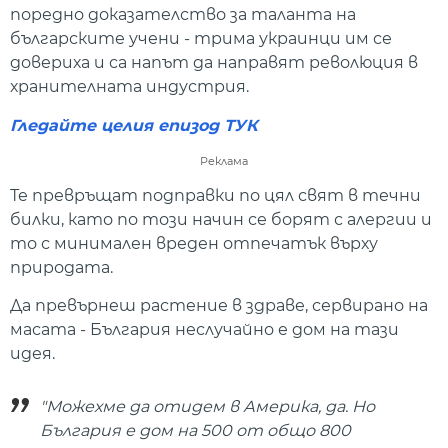
поредно доказателство за таланта на
българските учени - трима украинци им се
довериха и са напът да направят революция в
хранителната индустрия.
Гледайте целия епизод ТУК
Реклама
Те превръщат подправки по цял свят в течни
билки, като по този начин се борят с алергии и
то с минимален вреден отпечатък върху
природата.
Да превърнеш растение в здраве, сервирано на
масата - България неслучайно е дом на тази
идея.
"Можехме да отидем в Америка, да. Но
България е дом на 500 от общо 800