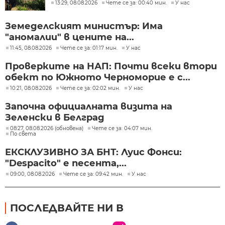
13:29, 08.08.2026
Чете се за: 00:40 мин.
У нас
Земеделският министър: Има
"аномалии" в цените на...
11:45, 08.08.2026
Чете се за: 01:17 мин.
У нас
Проверките на НАП: Почти всеки втори
обект по Южното Черноморие е с...
10:21, 08.08.2026
Чете се за: 02:02 мин.
У нас
Започна официалната визита на
Зеленски в Белград
08:27, 08.08.2026 (обновена)
Чете се за: 04:07 мин.
По света
ЕКСКЛУЗИВНО ЗА БНТ: Луис Фонси:
"Despacito" е песента,...
09:00, 08.08.2026
Чете се за: 09:42 мин.
У нас
ПОСЛЕДВАЙТЕ НИ В