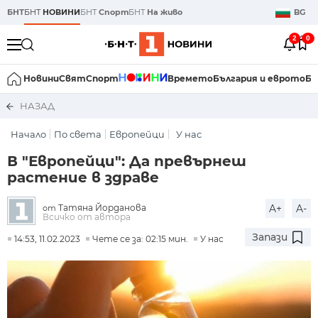
БНТ
БНТ
НОВИНИ
БНТ
Спорт
БНТ
На живо
BG
2
0
Новини
Свят
Спорт
Времето
България и еврото
Би
НАЗАД
Начало
По света
Европейци
У нас
В "Европейци": Да превърнеш
растение в здраве
Татяна Йорданова
A+
A-
от
Всичко от автора
Запази
14:53, 11.02.2023
Чете се за: 02:15 мин.
У нас