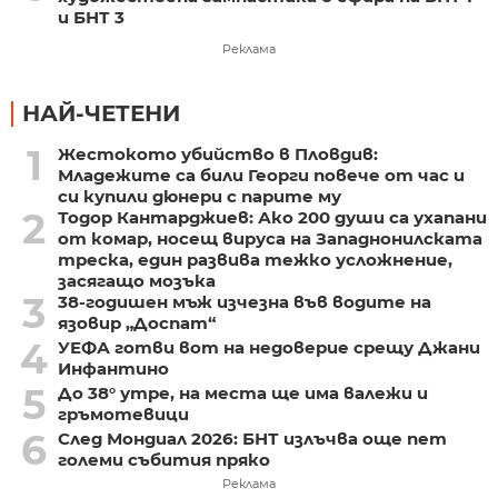
и БНТ 3
Реклама
НАЙ-ЧЕТЕНИ
1
Жестокото убийство в Пловдив:
Младежите са били Георги повече от час и
си купили дюнери с парите му
2
Тодор Кантарджиев: Ако 200 души са ухапани
от комар, носещ вируса на Западнонилската
треска, един развива тежко усложнение,
засягащо мозъка
3
38-годишен мъж изчезна във водите на
язовир „Доспат“
4
УЕФА готви вот на недоверие срещу Джани
Инфантино
5
До 38° утре, на места ще има валежи и
гръмотевици
6
След Мондиал 2026: БНТ излъчва още пет
големи събития пряко
Реклама