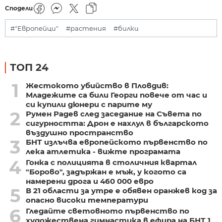
Сподели
#"Европейци"
#растения
#билки
ТОП 24
1
Жестокото убийство в Пловдив:
Младежите са били Георги повече от час и
си купили дюнери с парите му
2
Румен Радев след заседание на Съвета по
сигурността: Дрон е нахлул в българското
въздушно пространство
3
БНТ излъчва европейското първенство по
лека атлетика - вижте програмата
4
Гонка с полицията в столичния квартал
"Борово", задържан е мъж, у когото са
намерени дрога и 460 000 евро
5
В 21 области за утре е обявен оранжев код за
опасно високи температури
6
Гледайте световното първенство по
художествена гимнастика в ефира на БНТ 1