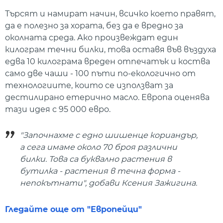
Търсят и намират начин, всичко което правят,
да е полезно за хората, без да е вредно за
околната среда. Ако произвеждат един
килограм течни билки, това оставя във въздуха
едва 10 килограма вреден отпечатък и коства
само две чаши - 100 пъти по-екологично от
технологиите, които се използват за
дестилирано етерично масло. Европа оценява
тази идея с 95 000 евро.
"Започнахме с едно шишенце кориандър,
а сега имаме около 70 броя различни
билки. Това са буквално растения в
бутилка - растения в течна форма -
непокътнати", добави Ксения Зажигина.
Гледайте още от "Европейци"