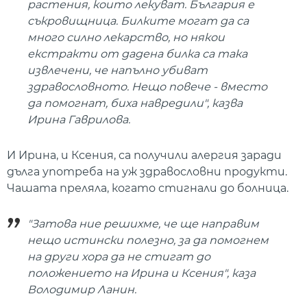
растения, които лекуват. България е
съкровищница. Билките могат да са
много силно лекарство, но някои
екстракти от дадена билка са така
извлечени, че напълно убиват
здравословното. Нещо повече - вместо
да помогнат, биха навредили", казва
Ирина Гаврилова.
И Ирина, и Ксения, са получили алергия заради
дълга употреба на уж здравословни продукти.
Чашата преляла, когато стигнали до болница.
"Затова ние решихме, че ще направим
нещо истински полезно, за да помогнем
на други хора да не стигат до
положението на Ирина и Ксения", каза
Володимир Ланин.