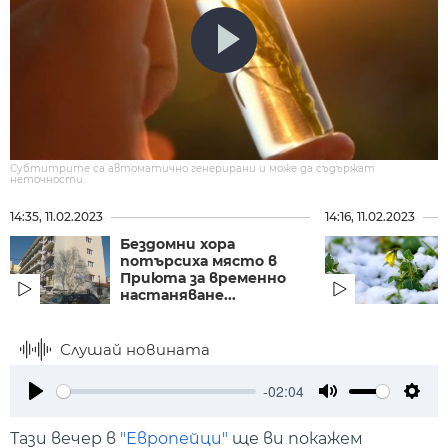
Субтитрите са автоматично генерирани и може да съдържат
неточности.
14:35, 11.02.2023
14:16, 11.02.2023
Бездомни хора
потърсиха място в
Приюта за временно
настаняване...
Слушай новината
-02:04
Play
Mute
Setti
Тази вечер в
"Европейци"
ще ви покажем