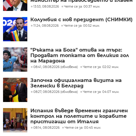
министър на правосъдието и главен
прокурор
13:53, 08.08.2026
Чете се за: 00:37 мин.
Колумбия с нов президент (СНИМКИ)
11:24, 08.08.2026
Чете се за: 00:52 мин.
"Ръката на Бога" отива на търг:
Продават топката от великия гол
на Марадона
08:41, 08.08.2026 (обновена)
Чете се за: 02:02 мин.
Започна официалната визита на
Зеленски в Белград
08:27, 08.08.2026 (обновена)
Чете се за: 04:07 мин.
Испания въведе временен граничен
контрол на полетите и корабите
пристигащи от Италия
08:14, 08.08.2026
Чете се за: 00:45 мин.