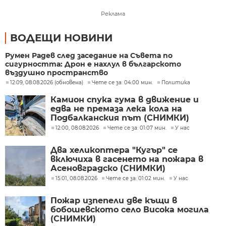
Реклама
ВОДЕЩИ НОВИНИ
Румен Радев след заседание на Съвета по
сигурността: Дрон е нахлул в българското
въздушно пространство
12:09, 08.08.2026 (обновена)
Чете се за: 04:00 мин.
Политика
Камион спука гума в движение и
едва не премаза лека кола на
Подбалканския път (СНИМКИ)
12:00, 08.08.2026
Чете се за: 01:07 мин.
У нас
Два хеликоптера "Кугър" се
включиха в гасенето на пожара в
Асеновградско (СНИМКИ)
15:01, 08.08.2026
Чете се за: 01:02 мин.
У нас
Пожар изпепели две къщи в
бобошевското село Висока могила
(СНИМКИ)