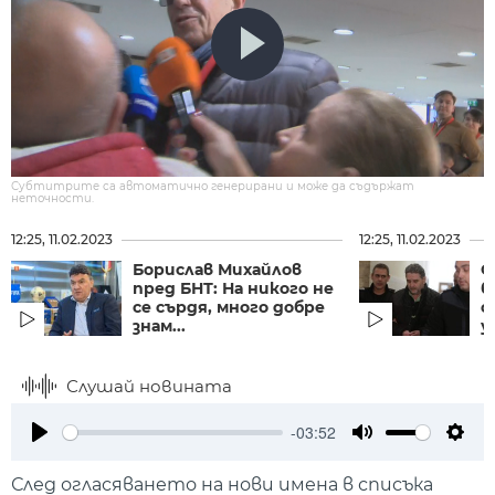
Субтитрите са автоматично генерирани и може да съдържат
неточности.
12:25, 11.02.2023
12:25, 11.02.2023
Борислав Михайлов
О
пред БНТ: На никого не
б
се сърдя, много добре
о
знам...
у
Слушай новината
-03:52
Play
Mute
Setti
След огласяването на нови имена в списъка