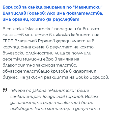
Борисов за санкционирания по "Магнитски"
Владислав Горанов: Ако има доказателства,
има органи, които да разследват
В списъка "Магнитски" попадна и бившият
финансов министър в няколко кабинети на
ГЕРБ Владислав Горанов заради участие в
корупционна схема, в резултат на която
български длъжностни лица са получили
десетки милиони евро в замяна на
благоприятно законодателство,
облагодетелстващо кръгове в хазартния
бизнес. Не закъсня реакцията на Бойко Борисов.
"Вчера по закона "Магнитски" беше
санкциониран Владислав Горанов. Искам
да напомня, че още тогава той беше
освободен като министър и депутат и