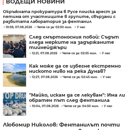
ВОДЕЩИ НОВИНИ
Окръжната прокуратура в Русе поиска арест за
петима от участниците в групите, свързани с
разбитата лаборатория за фентанил
10:59, 07.08.2026
Чете се за: 02:50 мин.
У нас
След смъртоносния побой: Съдът
гледа мерките на задържаните
тийнейджъри
12:21, 07.08.2026
Чете се за: 02:55 мин.
У нас
Как може да се избегне екстремно
ниското ниво на река Дунав?
12:27, 07.08.2026
Чете се за: 02:45 мин.
У нас
"Майко, искам да се лекувам": Има ли
обратен път след фентанила
10:04, 07.08.2026
Чете се за: 04:50 мин.
У нас
Любомир Николов: Фентанилът почти