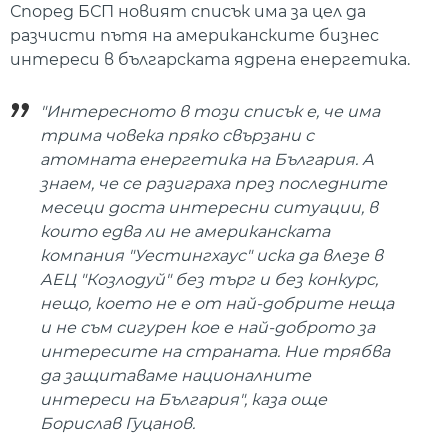
Според БСП новият списък има за цел да
разчисти пътя на американските бизнес
интереси в българската ядрена енергетика.
"Интересното в този списък е, че има
трима човека пряко свързани с
атомната енергетика на България. А
знаем, че се разиграха през последните
месеци доста интересни ситуации, в
които едва ли не американската
компания "Уестингхаус" иска да влезе в
АЕЦ "Козлодуй" без търг и без конкурс,
нещо, което не е от най-добрите неща
и не съм сигурен кое е най-доброто за
интересите на страната. Ние трябва
да защитаваме националните
интереси на България", каза още
Борислав Гуцанов.