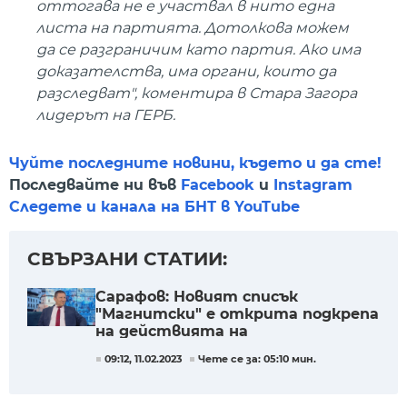
оттогава не е участвал в нито една
листа на партията. Дотолкова можем
да се разграничим като партия. Ако има
доказателства, има органи, които да
разследват", коментира в Стара Загора
лидерът на ГЕРБ.
Чуйте последните новини, където и да сте!
Последвайте ни във
Facebook
и
Instagram
Следете и канала на БНТ в YouTube
СВЪРЗАНИ СТАТИИ:
Сарафов: Новият списък
"Магнитски" е открита подкрепа
на действията на
прокуратурата
09:12, 11.02.2023
Чете се за: 05:10 мин.