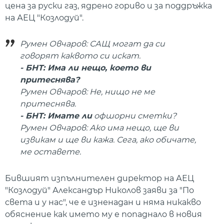
цена за руски газ, ядрено гориво и за поддръжка
на АЕЦ "Козлодуй".
Румен Овчаров: САЩ могат да си
говорят каквото си искат.
- БНТ: Има ли нещо, което ви
притеснява?
Румен Овчаров: Не, нищо не ме
притеснява.
- БНТ: Имате ли
офшорни сметки?
Румен Овчаров: Ако има нещо, ще ви
извикам и ще ви кажа. Сега, ако обичате,
ме оставете.
Бившият изпълнителен директор на АЕЦ
"Козлодуй" Александър Николов заяви за "По
света и у нас", че е изненадан и няма никакво
обяснение как името му е попаднало в новия