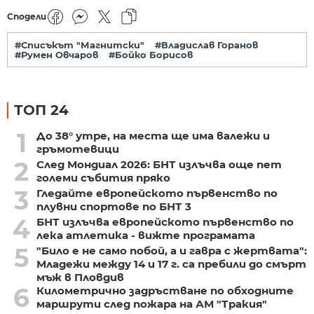
Сподели
#Списъкът "Магнитски"
#Владислав Горанов
#Румен Овчаров
#Бойко Борисов
ТОП 24
1
До 38° утре, на места ще има валежи и
гръмотевици
2
След Мондиал 2026: БНТ излъчва още пет
големи събития пряко
3
Гледайте европейското първенство по
плувни спортове по БНТ 3
4
БНТ излъчва европейското първенство по
лека атлетика - вижте програмата
5
"Било е не само побой, а и гавра с жертвата":
Младежи между 14 и 17 г. са пребили до смърт
мъж в Пловдив
6
Километрично задръстване по обходните
маршрути след пожара на АМ "Тракия"