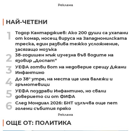
Реклама
НАЙ-ЧЕТЕНИ
1
Тодор Кантарджиев: Ако 200 души са ухапани
от комар, носещ вируса на Западнонилската
треска, един развива тежко усложнение,
засягащо мозъка
2
38-годишен мъж изчезна във водите на
язовир „Доспат“
3
УЕФА готви вот на недоверие срещу Джани
Инфантино
4
До 38° утре, на места ще има валежи и
гръмотевици
5
УЕФА поздрави Инфантино, но свали
доверието си от ФИФА
6
След Мондиал 2026: БНТ излъчва още пет
големи събития пряко
Реклама
ОЩЕ ОТ: ПОЛИТИКА