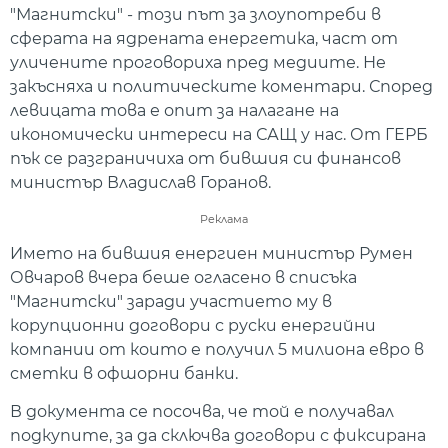
"Магнитски" - този път за злоупотреби в
сферата на ядрената енергетика, част от
уличените проговориха пред медиите. Не
закъсняха и политическите коментари. Според
левицата това е опит за налагане на
икономически интереси на САЩ у нас. От ГЕРБ
пък се разграничиха от бившия си финансов
министър Владислав Горанов.
Реклама
Името на бившия енергиен министър Румен
Овчаров вчера беше огласено в списъка
"Магнитски" заради участието му в
корупционни договори с руски енергийни
компании от които е получил 5 милиона евро в
сметки в офшорни банки.
В документа се посочва, че той е получавал
подкупите, за да сключва договори с фиксирана