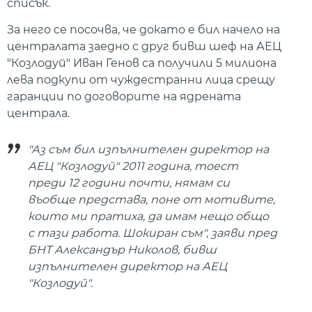
списък.
За него се посочва, че докато е бил начело на
централата заедно с друг бивш шеф на АЕЦ
"Козлодуй" Иван Генов са получили 5 милиона
лева подкупи от чуждестранни лица срещу
гаранции по договорите на ядрената
централа.
"Аз съм бил изпълнителен директор на
АЕЦ "Козлодуй" 2011 година, тоест
преди 12 години почти, нямам си
въобще представа, поне от мотивите,
които ми пратиха, да имам нещо общо
с тази работа. Шокиран съм", заяви пред
БНТ Александър Николов, бивш
изпълнителен директор на АЕЦ
"Козлодуй".