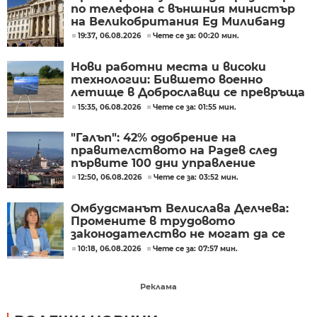
по телефона с външния министър
на Великобритания Ед Милибанд
19:37, 06.08.2026
Чете се за: 00:20 мин.
Нови работни места и високи
технологии: Бившето военно
летище в Доброславци се превръща
в голям космически център
15:35, 06.08.2026
Чете се за: 01:55 мин.
"Галъп": 42% одобрение на
правителството на Радев след
първите 100 дни управление
12:50, 06.08.2026
Чете се за: 03:52 мин.
Омбудсманът Велислава Делчева:
Промените в трудовото
законодателство не могат да се
правят през бюджета
10:18, 06.08.2026
Чете се за: 07:57 мин.
Реклама