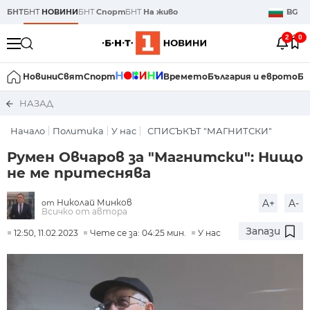
БНТ
БНТ
НОВИНИ
БНТ
Спорт
БНТ
На живо
BG
2
0
Новини
Свят
Спорт
Времето
България и еврото
Би
НАЗАД
Начало
Политика
У нас
СПИСЪКЪТ "МАГНИТСКИ"
Румен Овчаров за "Магнитски": Нищо
не ме притеснява
Николай Минков
A+
A-
от
Всичко от автора
Запази
12:50, 11.02.2023
Чете се за: 04:25 мин.
У нас