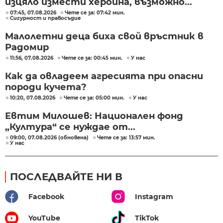
изцяло измести хероина, възможно...
07:45, 07.08.2026
Чете се за: 07:42 мин.
Сигурност и правосъдие
Малолетни деца биха свой връстник в
Радомир
11:56, 07.08.2026
Чете се за: 00:45 мин.
У нас
Как да овладеем агресията при опасни
породи кучета?
10:20, 07.08.2026
Чете се за: 05:00 мин.
У нас
Евтим Милошев: Национален фонд
„Култура“ се нуждае от...
09:00, 07.08.2026 (обновена)
Чете се за: 13:57 мин.
У нас
ПОСЛЕДВАЙТЕ НИ В
Facebook
Instagram
YouTube
TikTok