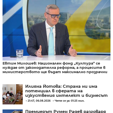
Евтим Милошев: Национален фонд „Култура“ се
нуждае от законодателна реформа, а процесите в
министерството ще бъдат максимално прозрачни
Илияна Йотова: Страна ни има
потенциал в сферата на
изкуствения интелект и бизнесът
забелязва тези перспективи
21:47, 06.08.2026
Чете се за: 01:25 мин.
Премиерът Румен Радев разговаря