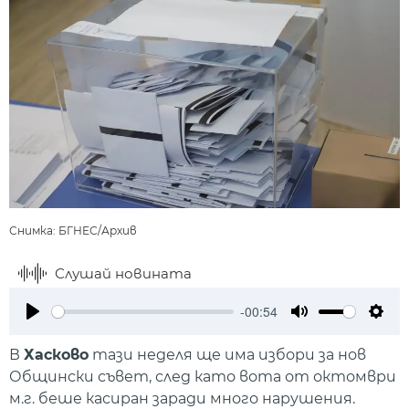
Снимка: БГНЕС/Архив
Слушай новината
-00:54
Play
Mute
Setti
В
Хасково
тази неделя ще има избори за нов
Общински съвет, след като вота от октомври
м.г. беше касиран заради много нарушения.