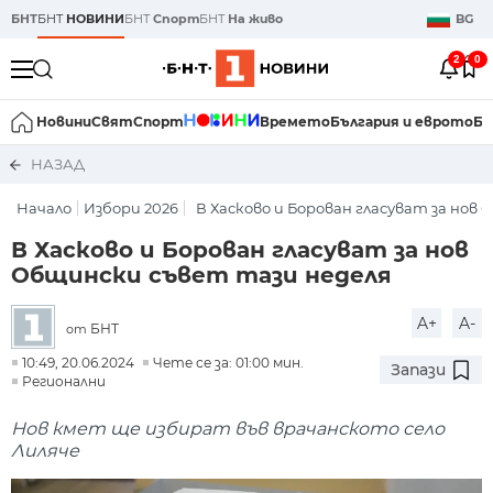
БНТ
БНТ
НОВИНИ
БНТ
Спорт
БНТ
На живо
BG
2
0
Новини
Свят
Спорт
Времето
България и еврото
Би
НАЗАД
Начало
Избори 2026
В Хасково и Борован гласуват за нов О
В Хасково и Борован гласуват за нов
Общински съвет тази неделя
A+
A-
БНТ
от
10:49, 20.06.2024
Чете се за: 01:00 мин.
Запази
Регионални
Нов кмет ще избират във врачанското село
Лиляче