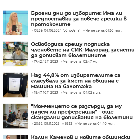
Броени дни до изборите: Има ли
предпоставки за повече грешки в
протоколите
08:59, 04.06.2024 (обновена)
Чете се за: 01:30 мин.
Освободиха срещу подписка
членовете на СИК-Малорад, заснети
да дописват бюлетините
17:42, 13.11.2023
Чете се за: 02:47 мин.
Над 44,8% от избирателите са
гласували за кмет на община с
машина на балотажа
19:47, 10.11.2023
Чете се за: 04:02 мин.
"Момченцето се разсърди, да му
дадем ли преференция" - още
скандални дописвания на бюлетини
20:52, 09.11.2023
6332
Чете се за: 04:40 мин.
Калин Каменов и новите общински