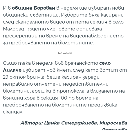
И в
община Борован
в неделя ще избират нови
общински съветници. Изборите бяха касирани
след скандалното видео от пета секция в село
Малорад, където членовете дописваха
преференции по време на видеонаблюдението
за преброяването на бюлетините.
Реклама
Също така в неделя във врачанското
село
Лиляче
избират нов кмет, след като вотът от
29 октомври м.г. беше касиран заради
неправилно отчетени недействителни
бюлетини, грешки в протокола, а влизането на
външни хора в секция 100 по време на
преброяването на бюлетините предизвика
скандал.
Автори: Цанка Семерджиева, Мирослава
Георгиева