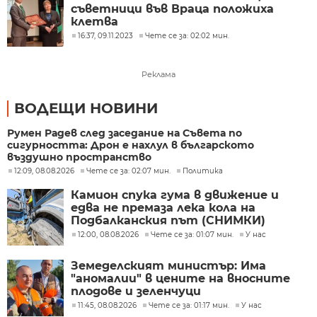
съветници във Враца положиха
клетва
16:37, 09.11.2023
Чете се за: 02:02 мин.
Реклама
ВОДЕЩИ НОВИНИ
Румен Радев след заседание на Съвета по
сигурността: Дрон е нахлул в българското
въздушно пространство
12:09, 08.08.2026
Чете се за: 02:07 мин.
Политика
Камион спука гума в движение и
едва не премаза лека кола на
Подбалканския път (СНИМКИ)
12:00, 08.08.2026
Чете се за: 01:07 мин.
У нас
Земеделският министър: Има
"аномалии" в цените на вносните
плодове и зеленчуци
11:45, 08.08.2026
Чете се за: 01:17 мин.
У нас