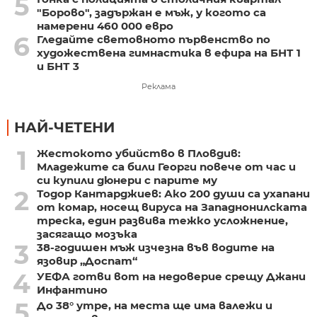
5
"Борово", задържан е мъж, у когото са
намерени 460 000 евро
6
Гледайте световното първенство по
художествена гимнастика в ефира на БНТ 1
и БНТ 3
Реклама
НАЙ-ЧЕТЕНИ
1
Жестокото убийство в Пловдив:
Младежите са били Георги повече от час и
си купили дюнери с парите му
2
Тодор Кантарджиев: Ако 200 души са ухапани
от комар, носещ вируса на Западнонилската
треска, един развива тежко усложнение,
засягащо мозъка
3
38-годишен мъж изчезна във водите на
язовир „Доспат“
4
УЕФА готви вот на недоверие срещу Джани
Инфантино
5
До 38° утре, на места ще има валежи и