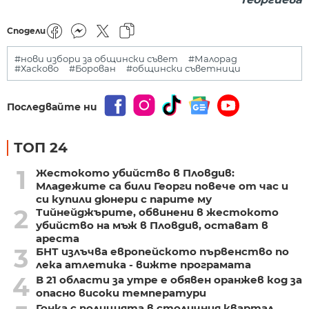
Сподели
#нови избори за общински съвет
#Малорад
#Хасково
#Борован
#общински съветници
Последвайте ни
ТОП 24
1
Жестокото убийство в Пловдив:
Младежите са били Георги повече от час и
си купили дюнери с парите му
2
Тийнейджърите, обвинени в жестокото
убийство на мъж в Пловдив, остават в
ареста
3
БНТ излъчва европейското първенство по
лека атлетика - вижте програмата
4
В 21 области за утре е обявен оранжев код за
опасно високи температури
Гонка с полицията в столичния квартал