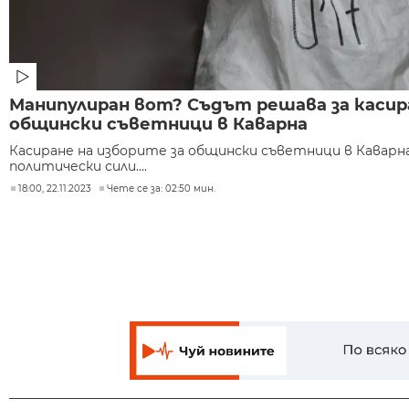
Манипулиран вот? Съдът решава за касир
общински съветници в Каварна
Касиране на изборите за общински съветници в Каварна
политически сили....
18:00, 22.11.2023
Чете се за: 02:50 мин.