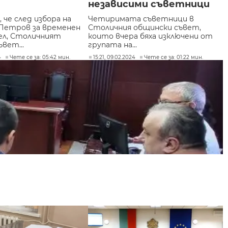
независими съветници
че след избора на
Четиримата съветници в
Петров за временен
Столичния общински съвет,
ел, Столичният
които вчера бяха изключени от
вет...
групата на...
4
Чете се за: 05:42 мин.
15:21, 09.02.2024
Чете се за: 01:22 мин.