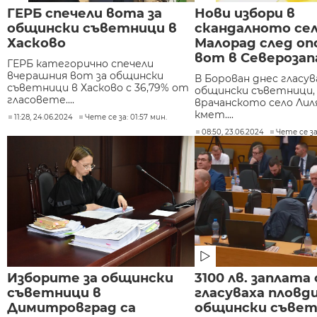
ГЕРБ спечели вота за
Нови избори в
общински съветници в
скандалното се
Хасково
Малорад след оп
вот в Северозап
ГЕРБ категорично спечели
вчерашния вот за общински
В Борован днес гласув
съветници в Хасково с 36,79% от
общински съветници, 
гласовете....
врачанското село Лиля
кмет....
11:28, 24.06.2024
Чете се за: 01:57 мин.
08:50, 23.06.2024
Чете се за
Изборите за общински
3100 лв. заплата 
съветници в
гласуваха пловд
Димитровград са
общински съве