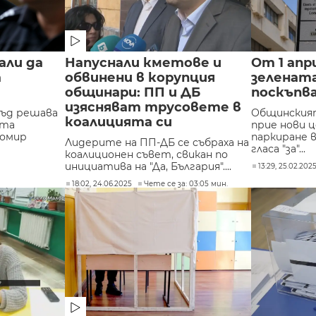
али да
Напуснали кметове и
От 1 апр
а
обвинени в корупция
зелената
общинари: ПП и ДБ
поскъпва
изясняват трусовете в
съд решава
Общинският
коалицията си
ста
прие нови 
гомир
паркиране в
Лидерите на ПП-ДБ се събраха на
гласа "за"...
коалиционен съвет, свикан по
инициатива на "Да, България"....
13:29, 25.02.202
18:02, 24.06.2025
Чете се за: 03:05 мин.