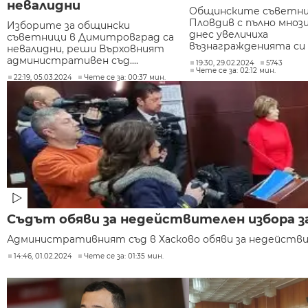
невалидни
Общинските съветни
Пловдив с пълно мноз
Изборите за общински
днес увеличиха
съветници в Димитровград са
възнагражденията си н
невалидни, реши Върховният
административен съд....
19:30, 29.02.2024
5743
Чете се за: 02:12 мин.
22:19, 05.03.2024
Чете се за: 00:37 мин.
Съдът обяви за недействителен избора з
Административният съд в Хасково обяви за недействи
14:46, 01.02.2024
Чете се за: 01:35 мин.