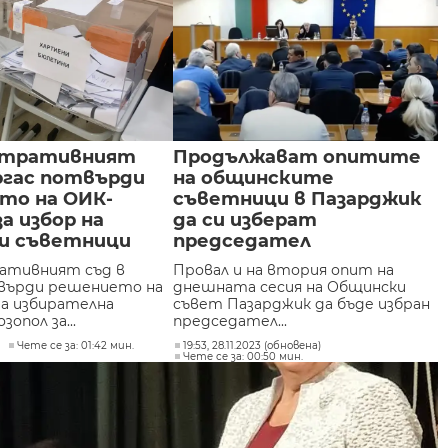
стративният
Продължават опитите
ргас потвърди
на общинските
то на ОИК-
съветници в Пазарджик
за избор на
да си изберат
и съветници
председател
ативният съд в
Провал и на втория опит на
върди решението на
днешната сесия на Общински
а избирателна
съвет Пазарджик да бъде избран
зопол за...
председател...
3
Чете се за: 01:42 мин.
19:53, 28.11.2023 (обновена)
Чете се за: 00:50 мин.