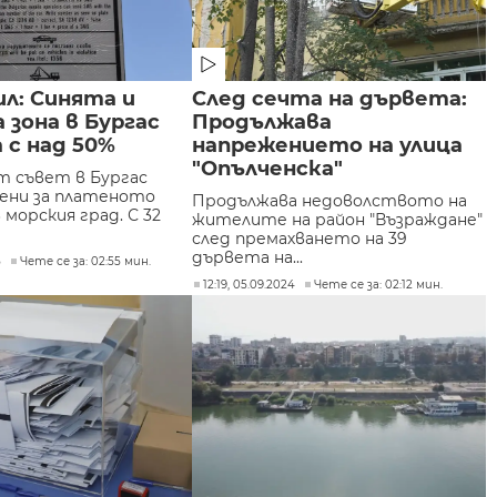
ил: Синята и
След сечта на дървета:
 зона в Бургас
Продължава
 с над 50%
напрежението на улица
"Опълченска"
 съвет в Бургас
цени за платеното
Продължава недоволството на
 морския град. С 32
жителите на район "Възраждане"
след премахването на 39
дървета на...
5
Чете се за: 02:55 мин.
12:19, 05.09.2024
Чете се за: 02:12 мин.