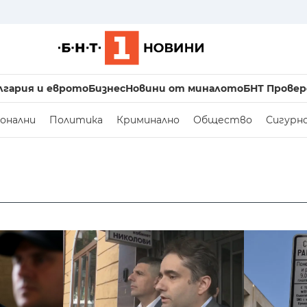
лгария и еврото
Бизнес
Новини от миналото
БНТ Провер
онални
Политика
Криминално
Общество
Сигурн