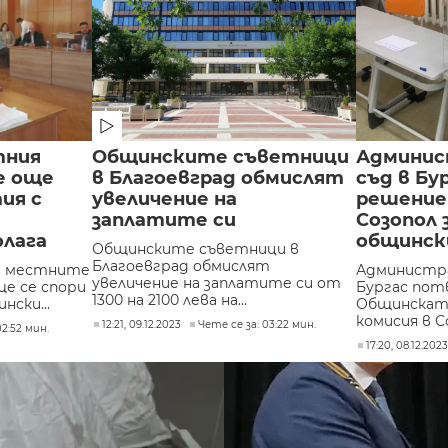
тния
Общинските съветници
Админи
е още
в Благоевград обмислят
съд в Бу
ия с
увеличение на
решение
заплатите си
Созопол 
олага
общинск
Общинските съветници в
Благоевград обмислят
д местните
Администр
увеличение на заплатите си от
ще се спори
Бургас пот
1300 на 2100 лева на...
нски...
Общинскат
комисия в Со
12:21, 09.12.2023
Чете се за: 03:22 мин.
02:52 мин.
17:20, 08.12.202