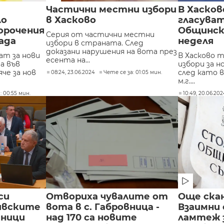
Частични местни избори
В Хасков
ло
в Хасково
гласуват
орочения
Общинск
Серия от частични местни
ада
неделя
избори в страната. След
доказани нарушения на вота през
ат за нови
В Хасково 
есента на...
а във
избори за 
че за нов
след като 
08:24, 23.06.2024
Чете се за: 01:05 мин.
м.г....
: 00:55 мин.
10:49, 20.06.20
си
Отвориха чувалите от
Още скан
ивските
вота в с. Габровница -
Взаимни 
тници
над 170 са новите
ламтеж з