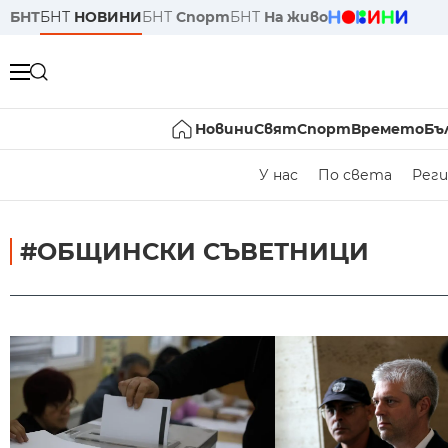
БНТ
БНТ
НОВИНИ
БНТ
Спорт
БНТ
На живо
Новини
Свят
Спорт
Времето
Бъ
У нас
По света
Реги
#ОБЩИНСКИ СЪВЕТНИЦИ