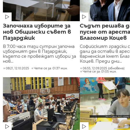
Започнаха изборите за
Съдът решава д
нов Общински съвет в
пусне от арест
Пазарджик
Благомир Коцев
В 7:00 часа тази сутрин започна
Софийският градски 
изборният ден в Пазарджик,
дали да остави в аре
където се провеждат избори за
варненския кмет Бла
нов...
Коцев. Преди дни...
08:21, 12.10.2025
Чете се за: 01:37 мин.
06:55, 12.09.2025 (обновена)
Чете се за: 01:05 мин.