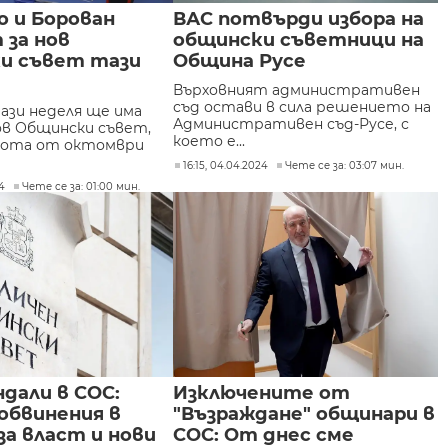
о и Борован
ВАС потвърди избора на
 за нов
общински съветници на
и съвет тази
Община Русе
Върховният административен
съд остави в сила решението на
тази неделя ще има
Административен съд-Русе, с
нов Общински съвет,
което е...
вота от октомври
16:15, 04.04.2024
Чете се за: 03:07 мин.
24
Чете се за: 01:00 мин.
дали в СОС:
Изключените от
обвинения в
"Възраждане" общинари в
а власт и нови
СОС: От днес сме