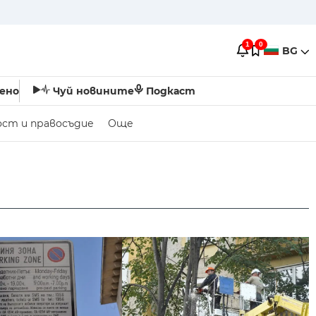
1
0
BG
ено
Чуй новините
Подкаст
ост и правосъдие
Още