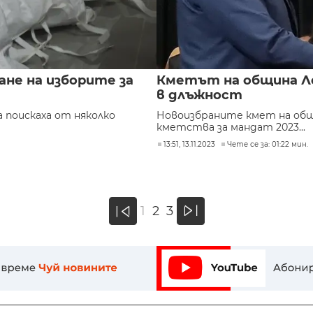
ане на изборите за
Кметът на община Л
в длъжност
 поискаха от няколко
Новоизбраните кмет на общ
кметства за мандат 2023...
13:51, 13.11.2023
Чете се за: 01:22 мин.
»
1
2
3
«