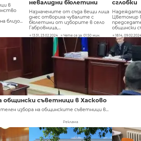
невалидни бюлетини
сглобки
ци в
инство
Назначените от съда вещи лица
Надеждата, 
днес отвориха чувалите с
Цветомир 
а близо...
бюлетини от изборите в село
председат
Габровница,...
общински съ
13:31, 23.02.2024
Чете се за: 01:50 мин.
18:14, 09.02.202
а общински съветници в Хасково
телен избора на общинските съветници в...
Реклама