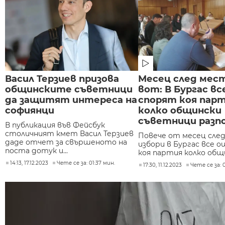
Васил Терзиев призова
Месец след мес
общинските съветници
вот: В Бургас вс
да защитят интереса на
спорят коя парт
софиянци
колко общински
съветници разп
В публикация във Фейсбук
столичният кмет Васил Терзиев
Повече от месец сле
даде отчет за свършеното на
избори в Бургас все о
поста дотук и...
коя партия колко общи
14:13, 17.12.2023
Чете се за: 01:37 мин.
17:30, 11.12.2023
Чете се за: 