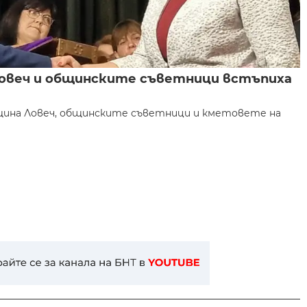
овеч и общинските съветници встъпиха
ина Ловеч, общинските съветници и кметовете на