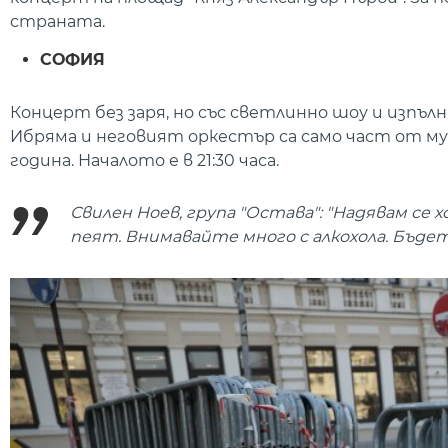
страната.
СОФИЯ
Концерт без заря, но със светлинно шоу и изпълни
Ибряма и неговият оркестър са само част от м
година. Началото е в 21:30 часа.
Свилен Ноев, група "Остава": "Надявам се
пеят. Внимавайте много с алкохола. Бъдет