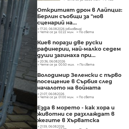
"Слатина", "Подуяне" и
"Изгрев"
Откритият дрон в Лайпциг:
Берлин съобщи за "нов
сценарий на...
17:20, 06.08.2026 (обновена)
Чете се за: 02:22 мин.
По света
Киев порази две руски
рафинерии, най-малко седем
души загинаха при...
20:36, 06.08.2026
Чете се за: 00:50 мин.
По света
Володимир Зеленски с първо
посещение в Сърбия след
началото на войната
21:07, 06.08.2026
Чете се за: 01:00 мин.
По света
Езда в морето - как хора и
животни се разхлаждат в
жегите в Хърватска
21:59, 06.08.2026