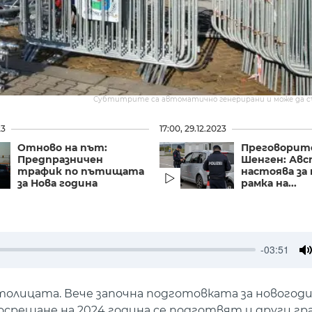
Субтитрите са автоматично генерирани и може да 
23
17:00, 29.12.2023
Отново на път:
Преговорите
Предпразничен
Шенген: Ав
трафик по пътищата
настоява за
за Нова година
рамка на...
-03:51
M
столицата. Вече започна подготовката за нового
посрещане на 2024 година се подготвят и други гр