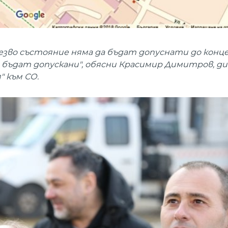
резво състояние няма да бъдат допуснати до конц
а бъдат допускани", обясни Красимир Димитров, д
" към СО.