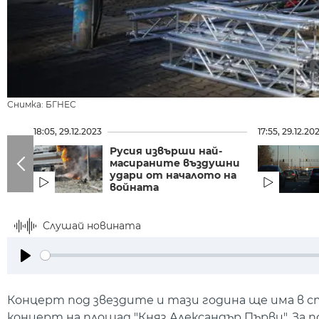
Снимка: БГНЕС
18:05, 29.12.2023
17:55, 29.12.20
Русия извърши най-
масираните въздушни
удари от началото на
войната
Слушай новината
Play
Концерт под звездите и тази година ще има в 
концерт на площад "Княз Александър Първи". За 