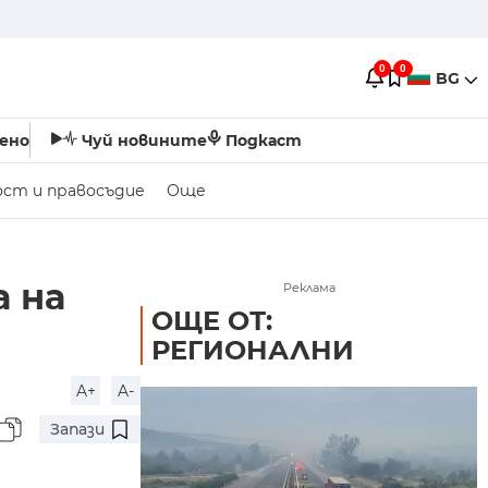
0
0
BG
ено
Чуй новините
Подкаст
ост и правосъдие
Още
а на
Реклама
ОЩЕ ОТ:
РЕГИОНАЛНИ
A+
A-
Запази