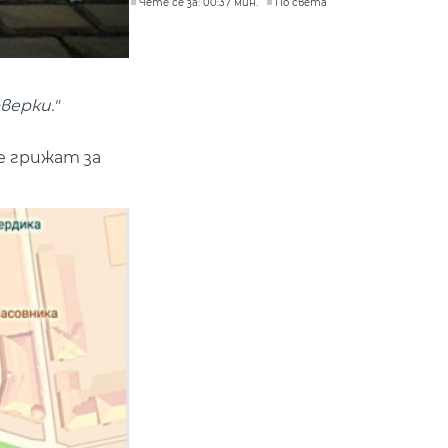
Чете се за: 00:37 мин.
По света
верки."
е грижат за