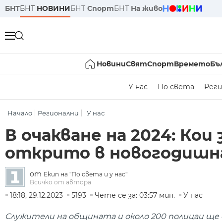
БНТ
БНТ
НОВИНИ
БНТ
Спорт
БНТ
На живо
Новини
Свят
Спорт
Времето
Бъ
У нас
По света
Реги
Начало
Регионални
У нас
В очакване на 2024: Кои
открито в новогодишн
от
Екип на "По света и у нас"
Всичко от автора
18:18, 29.12.2023
5193
Чете се за: 03:57 мин.
У нас
Служители на общината и около 200 полицаи ще 