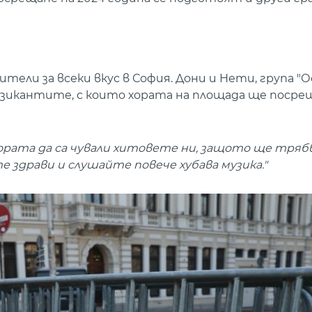
тели за всеки вкус в София. Дони и Нети, група "О
узикантите, с които хората на площада ще поср
 хората да са чували хитовете ни, защото ще трябв
е здрави и слушайте повече хубава музика."