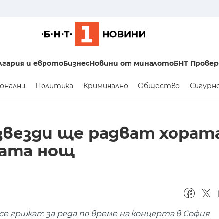
лгария и еврото
Бизнес
Новини от миналото
БНТ Провер
онални
Политика
Криминално
Общество
Сигурн
 звезди ще радват хорат
ата нощ
се грижат за реда по време на концерта в София