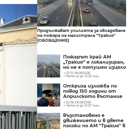
Продължават усилията за овладяване
на пожара на магистрала "Тракия"
(ОБОБЩЕНИЕ)
Пожарът край АМ
„Тракия“ е локализиран,
но не е потушен изцяло
22:13, 06.08.2026
Чете се за: 01:25 мин.
Откриха изложба по
повод 150 години от
Априлското въстание
в Обсерваторията в
22:06, 06.08.2026
Чете се за: 01:07 мин.
Рожен
Възстановено е
движението и в двете
посоки по АМ "Тракия" в