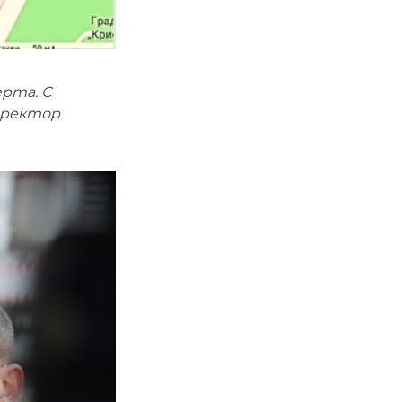
ерта. С
иректор