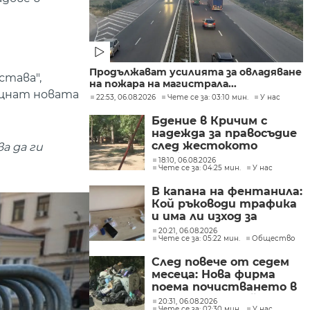
Продължават усилията за овладяване
става",
на пожара на магистрала...
ещнат новата
22:53, 06.08.2026
Чете се за: 03:10 мин.
У нас
Бдение в Кричим с
надежда за правосъдие
след жестокото
а да ги
убийство на млад мъж
18:10, 06.08.2026
Чете се за: 04:25 мин.
У нас
в Пловдив от
тийнейджъри
В капана на фентанила:
Кой ръководи трафика
и има ли изход за
пристрастените?
20:21, 06.08.2026
Чете се за: 05:22 мин.
Общество
След повече от седем
месеца: Нова фирма
поема почистването в
столичните райони
20:31, 06.08.2026
Чете се за: 02:30 мин.
У нас