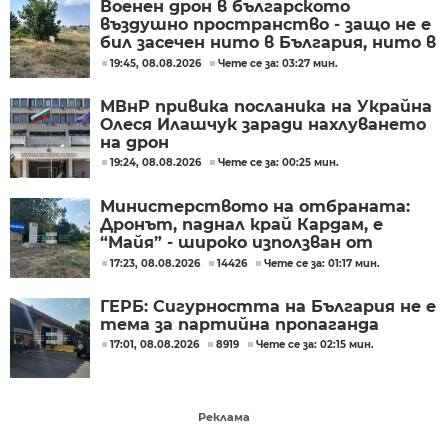
Военен дрон в българското
въздушно пространство - защо не е
бил засечен нито в България, нито в
Румъния?
19:45, 08.08.2026
Чете се за: 03:27 мин.
МВнР привика посланика на Украйна
Олеся Илашчук заради нахлуването
на дрон
19:24, 08.08.2026
Чете се за: 00:25 мин.
Министерството на отбраната:
Дронът, паднал край Кардам, е
“Майя” - широко използван от
украинската армия
17:23, 08.08.2026
14426
Чете се за: 01:17 мин.
ГЕРБ: Сигурността на България не е
тема за партийна пропаганда
17:01, 08.08.2026
8919
Чете се за: 02:15 мин.
Реклама