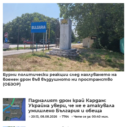
Бурни политически реакции след нахлуването на
военен дрон във въздушното ни пространство
(ОБЗОР)
Падналият дрон край Кардам:
Украйна увери, че не е атакувала
умишлено България и обеща
разследване
20:13, 08.08.2026
7764
Чете се за: 00:40 мин.