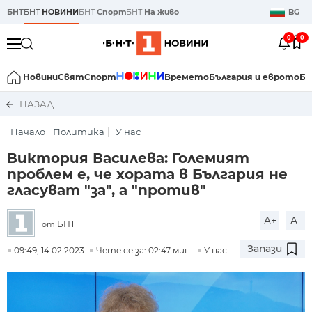
БНТ
БНТ
НОВИНИ
БНТ
Спорт
БНТ
На живо
BG
0
0
Новини
Свят
Спорт
Времето
България и еврото
Би
НАЗАД
Начало
Политика
У нас
Виктория Василева: Големият
проблем е, че хората в България не
гласуват "за", а "против"
A+
A-
БНТ
от
Запази
09:49, 14.02.2023
Чете се за: 02:47 мин.
У нас