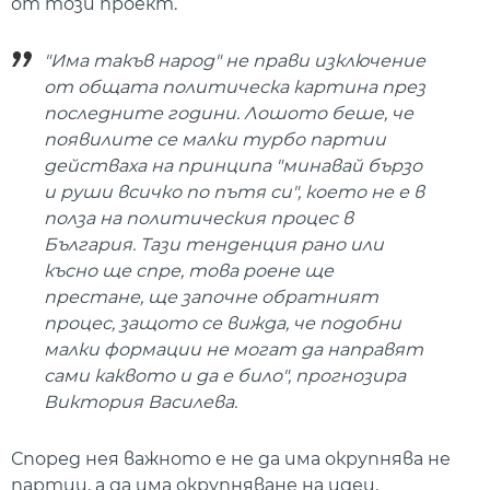
от този проект.
"Има такъв народ" не прави изключение
от общата политическа картина през
последните години. Лошото беше, че
появилите се малки турбо партии
действаха на принципа "минавай бързо
и руши всичко по пътя си", което не е в
полза на политическия процес в
България. Тази тенденция рано или
късно ще спре, това роене ще
престане, ще започне обратният
процес, защото се вижда, че подобни
малки формации не могат да направят
сами каквото и да е било", прогнозира
Виктория Василева.
Според нея важното е не да има окрупнява не
партии, а да има окрупняване на идеи.