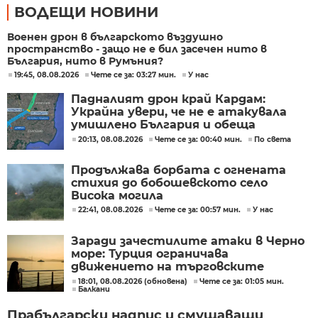
ВОДЕЩИ НОВИНИ
Военен дрон в българското въздушно
пространство - защо не е бил засечен нито в
България, нито в Румъния?
19:45, 08.08.2026
Чете се за: 03:27 мин.
У нас
Падналият дрон край Кардам:
Украйна увери, че не е атакувала
умишлено България и обеща
разследване
20:13, 08.08.2026
Чете се за: 00:40 мин.
По света
Продължава борбата с огнената
стихия до бобошевското село
Висока могила
22:41, 08.08.2026
Чете се за: 00:57 мин.
У нас
Заради зачестилите атаки в Черно
море: Турция ограничава
движението на търговските
кораби
18:01, 08.08.2026 (обновена)
Чете се за: 01:05 мин.
Балкани
Прабългарски надпис и смущаващи