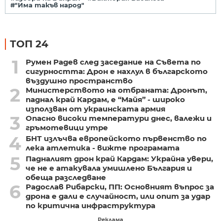
#"Има такъв народ"
ТОП 24
1
Румен Радев след заседание на Съвета по
сигурността: Дрон е нахлул в българското
въздушно пространство
2
Министерството на отбраната: Дронът,
паднал край Кардам, е “Майя” - широко
използван от украинската армия
3
Опасно високи температури днес, валежи и
гръмотевици утре
4
БНТ излъчва европейското първенство по
лека атлетика - вижте програмата
5
Падналият дрон край Кардам: Украйна увери,
че не е атакувала умишлено България и
обеща разследване
6
Радослав Рибарски, ПП: Основният въпрос за
дрона е дали е случайност, или опит за удар
по критична инфраструктура
Реклама