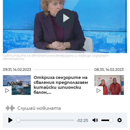
Субтитрите са автоматично генерирани и може да съдържат
неточности.
09:31, 14.02.2023
08:35, 14.02.2023
Откриха сензорите на
Б
сваления предполагаем
с
китайски шпионски
а
балон,...
п
Слушай новината
-02:25
Play
Mute
Setti