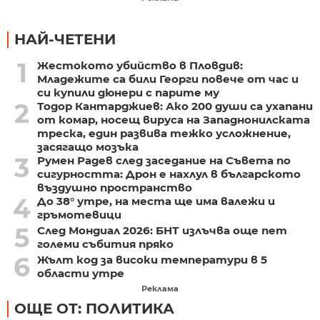
НАЙ-ЧЕТЕНИ
1
Жестокото убийство в Пловдив:
Младежите са били Георги повече от час и
си купили дюнери с парите му
2
Тодор Кантарджиев: Ако 200 души са ухапани
от комар, носещ вируса на Западнонилската
треска, един развива тежко усложнение,
засягащо мозъка
3
Румен Радев след заседание на Съвета по
сигурността: Дрон е нахлул в българското
въздушно пространство
4
До 38° утре, на места ще има валежи и
гръмотевици
5
След Мондиал 2026: БНТ излъчва още пет
големи събития пряко
6
Жълт код за високи температури в 5
области утре
Реклама
ОЩЕ ОТ: ПОЛИТИКА