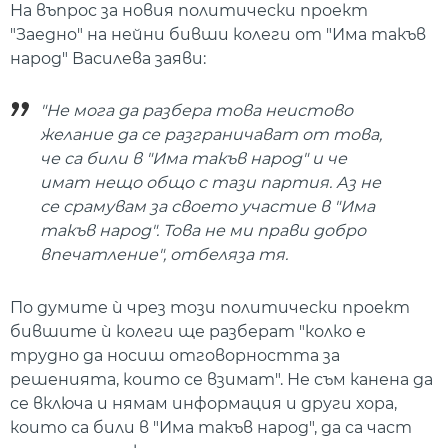
На въпрос за новия политически проект
"Заедно" на нейни бивши колеги от "Има такъв
народ" Василева заяви:
"Не мога да разбера това неистово
желание да се разграничават от това,
че са били в "Има такъв народ" и че
имат нещо общо с тази партия. Аз не
се срамувам за своето участие в "Има
такъв народ". Това не ми прави добро
впечатление", отбеляза тя.
По думите ѝ чрез този политически проект
бившите ѝ колеги ще разберат "колко е
трудно да носиш отговорността за
решенията, които се взимат". Не съм канена да
се включа и нямам информация и други хора,
които са били в "Има такъв народ", да са част