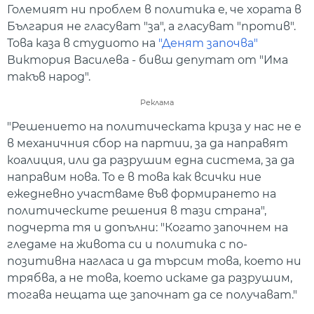
Големият ни проблем в политика е, че хората в
България не гласуват "за", а гласуват "против".
Това каза в студиото на
"Денят започва"
Виктория Василева - бивш депутат от "Има
такъв народ".
Реклама
"Решението на политическата криза у нас не е
в механичния сбор на партии, за да направят
коалиция, или да разрушим една система, за да
направим нова. То е в това как всички ние
ежедневно участваме във формирането на
политическите решения в тази страна",
подчерта тя и допълни: "Когато започнем на
гледаме на живота си и политика с по-
позитивна нагласа и да търсим това, което ни
трябва, а не това, което искаме да разрушим,
тогава нещата ще започнат да се получават."