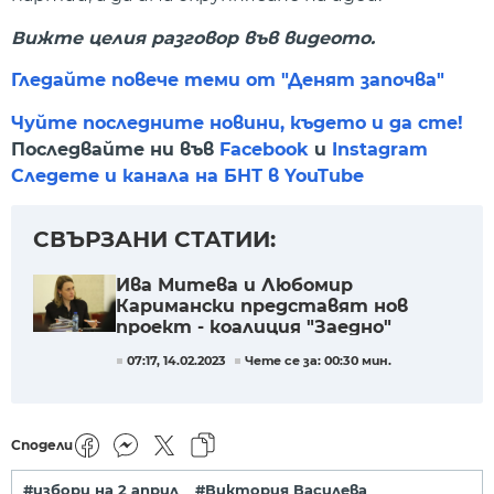
Вижте целия разговор във видеото.
Гледайте повече теми от "Денят започва"
Чуйте последните новини, където и да сте!
Последвайте ни във
Facebook
и
Instagram
Следете и канала на БНТ в YouTube
СВЪРЗАНИ СТАТИИ:
Ива Митева и Любомир
Каримански представят нов
проект - коалиция "Заедно"
07:17, 14.02.2023
Чете се за: 00:30 мин.
Сподели
#избори на 2 април
#Виктория Василева