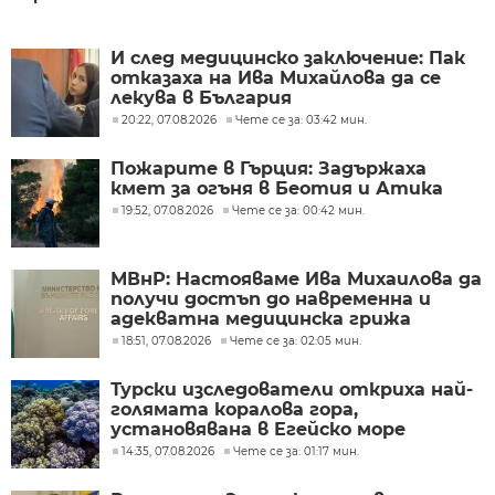
И след медицинско заключение: Пак
отказаха на Ива Михайлова да се
лекува в България
20:22, 07.08.2026
Чете се за: 03:42 мин.
Пожарите в Гърция: Задържаха
кмет за огъня в Беотия и Атика
19:52, 07.08.2026
Чете се за: 00:42 мин.
МВнР: Настояваме Ива Михаилова да
получи достъп до навременна и
адекватна медицинска грижа
18:51, 07.08.2026
Чете се за: 02:05 мин.
Турски изследователи откриха най-
голямата коралова гора,
установявана в Егейско море
14:35, 07.08.2026
Чете се за: 01:17 мин.