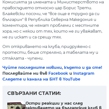
Комисията за имената и Министерството на
правосъдието относно цар Борис Трети.
Блажевски посочи, че "все още е трудно да си
българин" в Република Северна Македония и
коментира, че нямат проблеми с местните
хора, но с някои от тях, които не ги уважават,
не ги искат и са срещу тях.
От откриването на клуба, придружено с
протести, беше стреляно, а табелата му и
стъклата - чупени.
Чуйте последните новини, където и да сте!
Последвайте ни във
Facebook
и
Instagram
Следете и канала на БНТ в YouTube
СВЪРЗАНИ СТАТИИ:
Остри реакции у нас след
закриването на българския клуб в