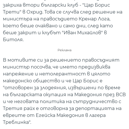
закриха втори български клуб - "Цар Борис
Трети" в Охрид. Това се случва след решение на
министъра на правосъдието Кренар Лога,
което беше очаквано и само дни, след като
беше закрит и клубът "Иван Михайлов" в
Битоля.
Реклама
В мотивите си за решението правосъдният
министър посочва, че името предизвиква
напрежение и нетолерантност в цялото
македонско общество и че Цар Борис е
"отговорен за злодеяния, извършени по време
на българската окупация на Македония през ВСВ
и че неговата политика на сътрудничество с
Третия райх е отговорна за депортацията на
евреите от Егейска Македония в лагера
Треблинка".