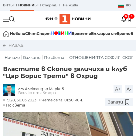
БНТ
БНТ
НОВИНИ
БНТ
Спорт
БНТ
На живо
BG
0
0
Новини
Свят
Спорт
Времето
България и еврото
Би
НАЗАД
Начало
Балкани
По света
ОТНОШЕНИЯТА СОФИЯ-СКОП
Властите в Скопие заличиха и клуб
"Цар Борис Трети" в Охрид
Александър Марков
A+
A-
от
Всичко от автора
19:28, 30.03.2023
Чете се за: 01:50 мин.
Запази
По света