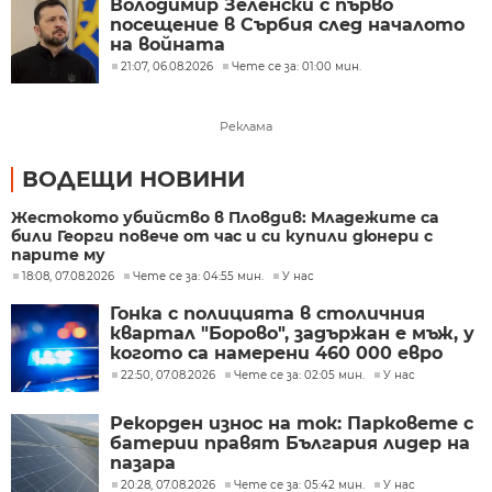
Володимир Зеленски с първо
посещение в Сърбия след началото
на войната
21:07, 06.08.2026
Чете се за: 01:00 мин.
Реклама
ВОДЕЩИ НОВИНИ
Жестокото убийство в Пловдив: Младежите са
били Георги повече от час и си купили дюнери с
парите му
18:08, 07.08.2026
Чете се за: 04:55 мин.
У нас
Гонка с полицията в столичния
квартал "Борово", задържан е мъж, у
когото са намерени 460 000 евро
22:50, 07.08.2026
Чете се за: 02:05 мин.
У нас
Рекорден износ на ток: Парковете с
батерии правят България лидер на
пазара
20:28, 07.08.2026
Чете се за: 05:42 мин.
У нас