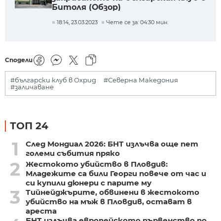
Битоля (Обзор)
18:14, 23.03.2023
Чете се за: 04:30 мин.
Сподели
#български клуб в Охрид
#Северна Македония
#заличаване
ТОП 24
1
След Мондиал 2026: БНТ излъчва още пет
големи събития пряко
2
Жестокото убийство в Пловдив:
Младежите са били Георги повече от час и
си купили дюнери с парите му
3
Тийнейджърите, обвинени в жестокото
убийство на мъж в Пловдив, остават в
ареста
БНТ излъчва европейското първенство по