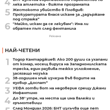
4
лека атлетика - вижте програмата
5
Жестокото убийство в Пловдив:
Прокуратурата внася искане за „задържане
под стража“
6
"Майко, искам да се лекувам": Има ли
обратен път след фентанила
Реклама
НАЙ-ЧЕТЕНИ
1
Тодор Кантарджиев: Ако 200 души са ухапани
от комар, носещ вируса на Западнонилската
треска, един развива тежко усложнение,
засягащо мозъка
2
38-годишен мъж изчезна във водите на
язовир „Доспат“
3
УЕФА готви вот на недоверие срещу Джани
Инфантино
4
До 38° утре, на места ще има валежи и
гръмотевици
След Мондиал 2026: БНТ излъчва още пет