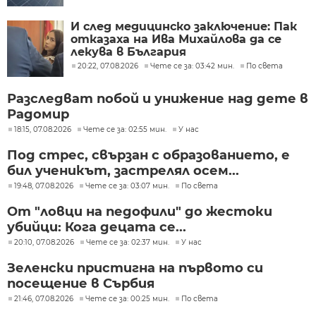
И след медицинско заключение: Пак
отказаха на Ива Михайлова да се
лекува в България
20:22, 07.08.2026
Чете се за: 03:42 мин.
По света
Разследват побой и унижение над дете в
Радомир
18:15, 07.08.2026
Чете се за: 02:55 мин.
У нас
Под стрес, свързан с образованието, е
бил ученикът, застрелял осем...
19:48, 07.08.2026
Чете се за: 03:07 мин.
По света
От "ловци на педофили" до жестоки
убийци: Кога децата се...
20:10, 07.08.2026
Чете се за: 02:37 мин.
У нас
Зеленски пристигна на първото си
посещение в Сърбия
21:46, 07.08.2026
Чете се за: 00:25 мин.
По света