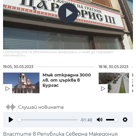
Субтитрите са автоматично генерирани и може да съдържат
неточности.
19:05, 30.03.2023
18:18, 30.03.2023
Мъж открадна 3000
Н
лв. от църква в
з
Бургас
щ
п
Слушай новината
-01:40
Play
Mute
Setti
Властите в Република Северна Македония