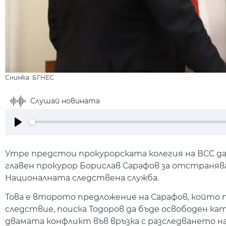
Снимка: БГНЕС
Слушай новината
Play
Утре предстои прокурорската колегия на ВСС да
главен прокурор Борислав Сарафов за отстраня
Националната следствена служба.
Това е второто предложение на Сарафов, който 
следствие, поиска Тодоров да бъде освободен к
двамата конфликт във връзка с разследването на