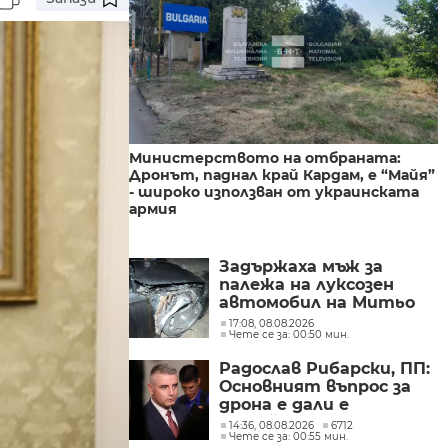
Министерството на отбраната:
Дронът, паднал край Кардам, е “Майя”
- широко използван от украинската
армия
Задържаха мъж за
палежа на луксозен
автомобил на Митьо
Очите в Слънчев бряг
17:08, 08.08.2026
Чете се за: 00:50 мин.
Радослав Рибарски, ПП:
Основният въпрос за
дрона е дали е
случайност, или опит
14:36, 08.08.2026
6712
Чете се за: 00:55 мин.
за удар по критична