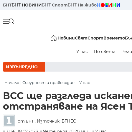
БНТ
БНТ
НОВИНИ
БНТ
Спорт
БНТ
На живо
Новини
Свят
Спорт
Времето
Бъ
У нас
По света
Реги
ИЗВЪНРЕДНО
РУМЕН РАДЕВ СЛЕ
Начало
Сигурност и правосъдие
У нас
ВСС ще разгледа искане
отстраняване на Ясен 
от
, Източник: БГНЕС
БНТ
21:56, 18.07.2023
Чете се за: 01:20 мин.
У нас