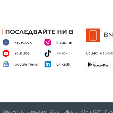
ПОСЛЕДВАЙТЕ НИ В
BN
Facebook
Instagram
Всичко най-в
YouTube
TikTok
Google News
LinkedIn
Общи условия за ползване
Обратна връзка
СЕМ
ECPT
Поли