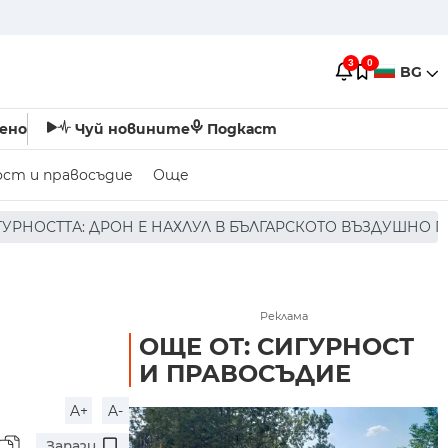
3
0
BG
ено
Чуй новините
Подкаст
ост и правосъдие
Още
ЛУЛ В БЪЛГАРСКОТО ВЪЗДУШНО ПРОСТРАНСТВО * * * НЯМ
Реклама
ОЩЕ ОТ: СИГУРНОСТ
И ПРАВОСЪДИЕ
A+
A-
Запази