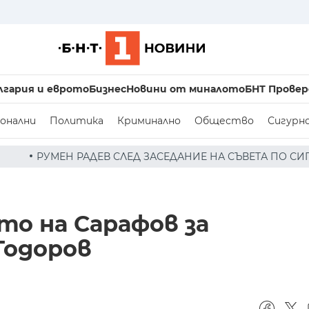
лгария и еврото
Бизнес
Новини от миналото
БНТ Провер
онални
Политика
Криминално
Общество
Сигурн
Д ЗАСЕДАНИЕ НА СЪВЕТА ПО СИГУРНОСТТА: ДРОН Е НАХ
то на Сарафов за
Тодоров