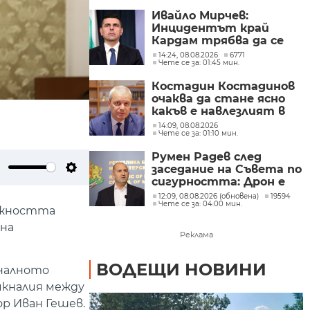
инфраструктура
Ивайло Мирчев:
Инцидентът край
Кардам трябва да се
разследва като
14:24, 08.08.2026
6771
Чете се за: 01:45 мин.
потенциален
инцидент
Костадин Костадинов
очаква да стане ясно
какъв е навлезлият в
българското въздушно
14:09, 08.08.2026
Чете се за: 01:10 мин.
пространство дрон
Румен Радев след
заседание на Съвета по
ute
Settings
сигурността: Дрон е
нахлул в българското
12:09, 08.08.2026 (обновена)
19594
Чете се за: 04:00 мин.
въздушно
лъжността
пространство
 на
Реклама
ВОДЕЩИ НОВИНИ
оналното
икналия между
р Иван Гешев.