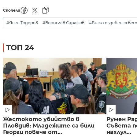
Сподели
#Ясен Тодоров
#Борислав Сарафов
#Висш съдебен съве
ТОП 24
Жестокото убийство в
Румен Рад
Пловдив: Младежите са били
Съвета п
Георги повече от...
нахлул...