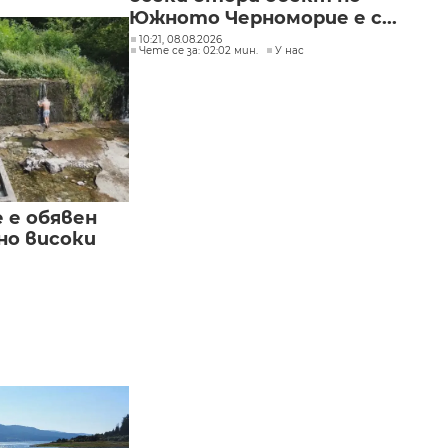
Южното Черноморие е с...
10:21, 08.08.2026
Чете се за: 02:02 мин.
У нас
е е обявен
но високи