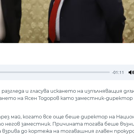
-01:11
M
 разгледа и гласува искането на изпълняващия д
ването на Ясен Тодоров като заместник-директор
през май, когато все още беше директор на Наци
ато негов заместник. Причината тогава беше възн
 взрива до кортежа на тогавашния главен прокуро