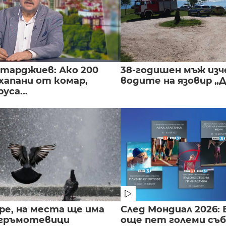
нтарджиев: Ако 200
38-годишен мъж изч
хапани от комар,
водите на язовир „
уса...
ре, на места ще има
След Мондиал 2026: 
 гръмотевици
още пет големи съ