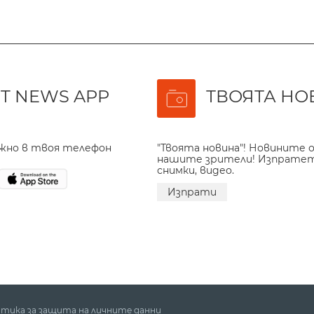
T NEWS APP
ТВОЯТА НО
ажно в твоя телефон
"Твоята новина"! Новините о
нашите зрители! Изпрате
снимки, видео.
Изпрати
тика за защита на личните данни