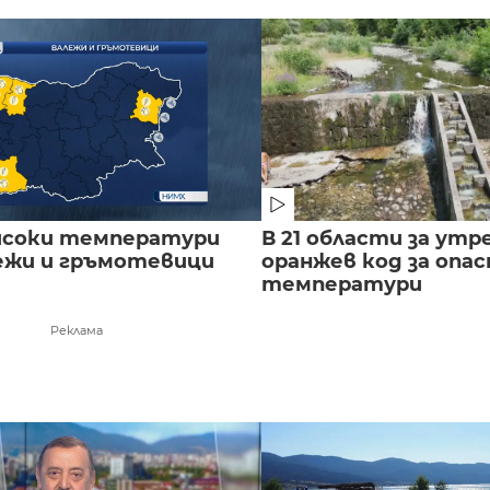
исоки температури
В 21 области за утр
лежи и гръмотевици
оранжев код за опас
температури
Реклама