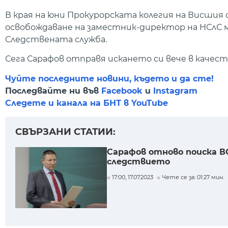
В края на юни Прокурорската колегия на Висшия 
освобождаване на заместник-директор на НСлС м
Следствената служба.
Сега Сарафов отправя искането си вече в качес
Чуйте последните новини, където и да сте!
Последвайте ни във
Facebook
и
Instagram
Следете и канала на БНТ в YouTube
СВЪРЗАНИ СТАТИИ:
Сарафов отново поиска В
следствието
17:00, 17.07.2023
Чете се за: 01:27 мин.