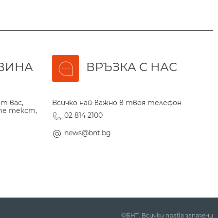
ВИНА
ВРЪЗКА С НАС
т вас,
Всичко най-важно в твоя телефон
те текст,
02 814 2100
news@bnt.bg
©БНТ. Всички права запазени