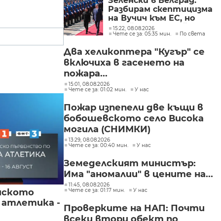
Зеленски в Белград:
Разбирам скептицизма
на Вучич към ЕС, но
Украйна е във война и
15:22, 08.08.2026
Чете се за: 05:35 мин.
По света
няма време за
скептицизъм
Два хеликоптера "Кугър" се
включиха в гасенето на
пожара...
15:01, 08.08.2026
Чете се за: 01:02 мин.
У нас
Пожар изпепели две къщи в
бобошевското село Висока
могила (СНИМКИ)
13:29, 08.08.2026
Чете се за: 00:40 мин.
У нас
Земеделският министър:
Има "аномалии" в цените на...
11:45, 08.08.2026
йското
Чете се за: 01:17 мин.
У нас
 атлетика -
Проверките на НАП: Почти
всеки втори обект по