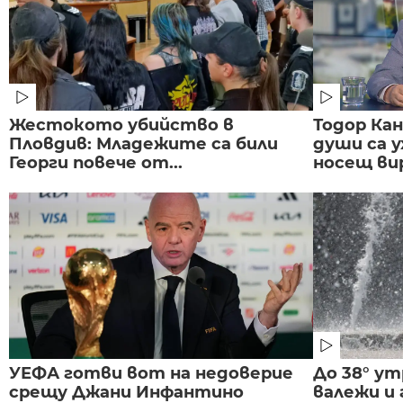
Жестокото убийство в
Тодор Ка
Пловдив: Младежите са били
души са у
Георги повече от...
носещ вир
УЕФА готви вот на недоверие
До 38° ут
срещу Джани Инфантино
валежи и