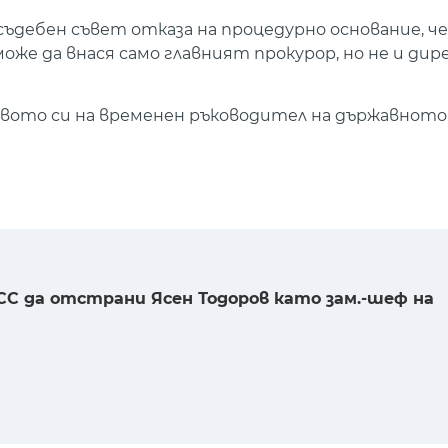
съдебен съвет отказа на процедурно основание, че
оже да внася само главният прокурор, но не и ди
твото си на временен ръководител на държавното
СС да отстрани Ясен Тодоров като зам.-шеф на