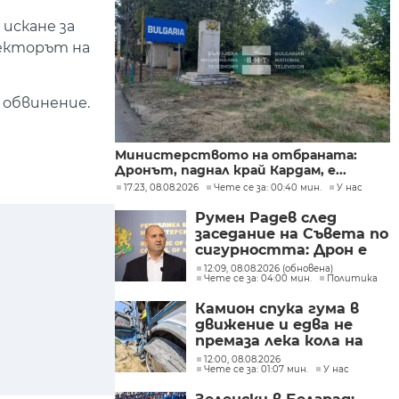
 искане за
ректорът на
 обвинение.
Министерството на отбраната:
Дронът, паднал край Кардам, е...
17:23, 08.08.2026
Чете се за: 00:40 мин.
У нас
Румен Радев след
заседание на Съвета по
сигурността: Дрон е
нахлул в българското
12:09, 08.08.2026 (обновена)
Чете се за: 04:00 мин.
Политика
въздушно
пространство
Камион спука гума в
движение и едва не
премаза лека кола на
Подбалканския път
12:00, 08.08.2026
Чете се за: 01:07 мин.
У нас
(СНИМКИ)