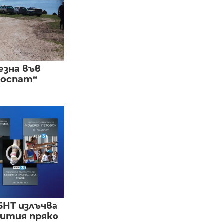
езна във
Доспат“
БНТ излъчва
бития пряко