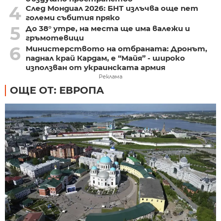
4
След Мондиал 2026: БНТ излъчва още пет
големи събития пряко
5
До 38° утре, на места ще има валежи и
гръмотевици
6
Министерството на отбраната: Дронът,
паднал край Кардам, е “Майя” - широко
използван от украинската армия
Реклама
ОЩЕ ОТ: ЕВРОПА