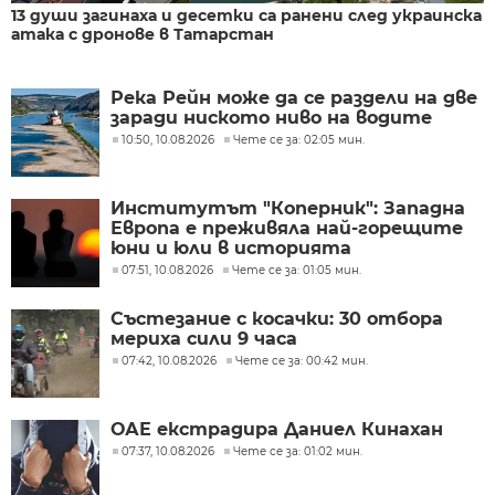
13 души загинаха и десетки са ранени след украинска
атака с дронове в Татарстан
Река Рейн може да се раздели на две
заради ниското ниво на водите
10:50, 10.08.2026
Чете се за: 02:05 мин.
Институтът "Коперник": Западна
Европа е преживяла най-горещите
юни и юли в историята
07:51, 10.08.2026
Чете се за: 01:05 мин.
Състезание с косачки: 30 отбора
мериха сили 9 часа
07:42, 10.08.2026
Чете се за: 00:42 мин.
ОАЕ екстрадира Даниел Кинахан
07:37, 10.08.2026
Чете се за: 01:02 мин.