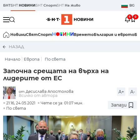
БНТ
БНТ
НОВИНИ
БНТ
Спорт
БНТ
На живо
BG
5
0
Новини
Свят
Спорт
Времето
България и еврото
Би
НАЗАД
Начало
Европа
По света
Започна срещата на върха на
лидерите от ЕС
Десислава Апостолова
A+
A-
от
Всичко от автора
21:16, 24.05.2021
Чете се за: 01:07 мин.
Запази
По света