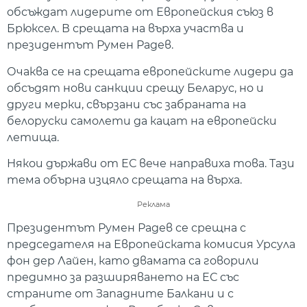
обсъждат лидерите от Европейския съюз в
Брюксел. В срещата на върха участва и
президентът Румен Радев.
Очаква се на срещата европейските лидери да
обсъдят нови санкции срещу Беларус, но и
други мерки, свързани със забраната на
белоруски самолети да кацат на европейски
летища.
Някои държави от ЕС вече направиха това. Тази
тема обърна изцяло срещата на върха.
Реклама
Президентът Румен Радев се срещна с
председателя на Европейската комисия Урсула
фон дер Лайен, като двамата са говорили
предимно за разширяването на ЕС със
страните от Западните Балкани и с