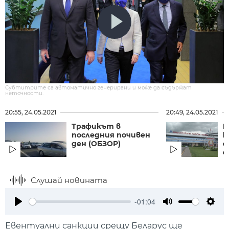
Субтитрите са автоматично генерирани и може да съдържат
неточности.
20:55, 24.05.2021
20:49, 24.05.2021
Трафикът в
Р
последния почивен
к
ден (ОБЗОР)
о
с
Слушай новината
-01:04
Play
Mute
Setti
Евентуални санкции срещу Беларус ще