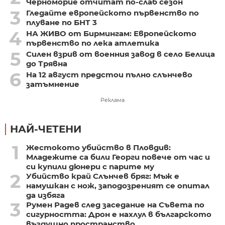
Черноморие отчитат по-слаб сезон
3
Гледайте европейското първенство по
плуване по БНТ 3
4
НА ЖИВО от Бирмингам: Европейското
първенство по лека атлетика
5
Силен взрив от военния завод в село Белица
до Трявна
6
На 12 август предстои пълно слънчево
затъмнение
Реклама
НАЙ-ЧЕТЕНИ
1
Жестокото убийство в Пловдив:
Младежите са били Георги повече от час и
си купили дюнери с парите му
2
Убийство край Слънчев бряг: Мъж е
намушкан с нож, заподозреният се опитал
да избяга
3
Румен Радев след заседание на Съвета по
сигурността: Дрон е нахлул в българското
въздушно пространство