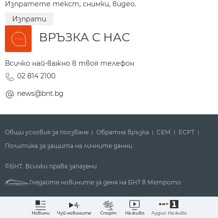
Изпратете текст, снимки, видео.
Изпрати
ВРЪЗКА С НАС
Всичко най-важно в твоя телефон
02 814 2100
news@bnt.bg
Общи условия за ползване
Обратна връзка
СЕМ
ECPT
Политика за защита на личните данни
©БНТ. Всички права запазени
Гледайте новините за деня на БНТ в Метрото
Аудио: На живо
Новини
Чуй новините
Спорт
На живо