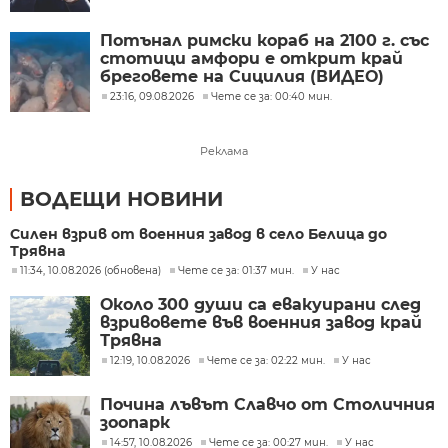
Потънал римски кораб на 2100 г. със
стотици амфори е открит край
бреговете на Сицилия (ВИДЕО)
23:16, 09.08.2026
Чете се за: 00:40 мин.
Реклама
ВОДЕЩИ НОВИНИ
Силен взрив от военния завод в село Белица до
Трявна
11:34, 10.08.2026 (обновена)
Чете се за: 01:37 мин.
У нас
Около 300 души са евакуирани след
взривовете във военния завод край
Трявна
12:19, 10.08.2026
Чете се за: 02:22 мин.
У нас
Почина лъвът Славчо от Столичния
зоопарк
14:57, 10.08.2026
Чете се за: 00:27 мин.
У нас