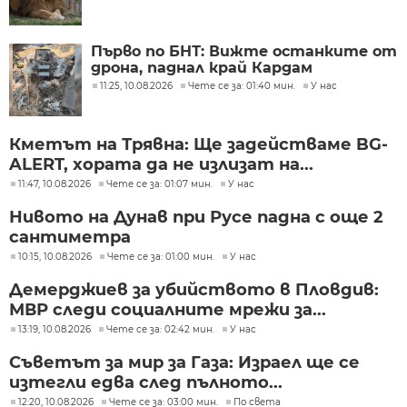
Първо по БНТ: Вижте останките от
дрона, паднал край Кардам
11:25, 10.08.2026
Чете се за: 01:40 мин.
У нас
Кметът на Трявна: Ще задействаме BG-
ALERT, хората да не излизат на...
11:47, 10.08.2026
Чете се за: 01:07 мин.
У нас
Нивото на Дунав при Русе падна с още 2
сантиметра
10:15, 10.08.2026
Чете се за: 01:00 мин.
У нас
Демерджиев за убийството в Пловдив:
МВР следи социалните мрежи за...
13:19, 10.08.2026
Чете се за: 02:42 мин.
У нас
Съветът за мир за Газа: Израел ще се
изтегли едва след пълното...
12:20, 10.08.2026
Чете се за: 03:00 мин.
По света