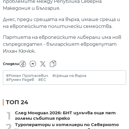
проблемите между Република Северна
Македония и България.
Днес, преди срещата на върха, имаше среща и
на европейските политически семейства.
Партията на европейските либерали има нов
съпредседател - българският евродепутат
Илхан Кючюк.
Сподели
#Роман Протасевич
#среща на върха
#Румен Радев
#ЕС
ТОП 24
1
След Мондиал 2026: БНТ излъчва още пет
големи събития пряко
2
Туроператори и хотелиери по Северното