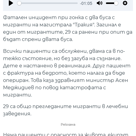
-01:05
Play
Mute
Setti
Фатален инцидент при гонка с два буса с
мигранти на магистрала "Тракия". Загинал е
един от мигрантите, 29 са ранени при опит да
бъдат спрени двата буса.
Всички пациенти са обслужени, двама са в по-
тежко състояние, но без загуба на съзнание.
Дете е настанено в реанимация. Друг пациент
с фрактура на бедрото, което налага да бъде
опериран. Това каза здравният министър Асен
Меджидиев по повод катастрофата с
мигранти.
29 са общо прегледаните мигранти в лечебни
заведения.
Реклама
Няма пациенти с опасност за живота, екипът