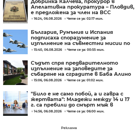
Добринка Калчева, прокурор в
Апелативна прокуратура – Пловдив,
е предложена за член на ВСС
16:24, 06.08.2026
Чете се за: 02:17 мин.
България, Румъния и Испания
подписаха споразумение за
изпълнение на съвместни мисии по
охрана на въздушното
15:40, 06.08.2026
Чете се за: 00:55 мин.
пространство
Съдът спря предварителното
изпълнение на заповедите за
събаряне на сградите в Баба Алино
15:06, 06.08.2026
Чете се за: 01:02 мин.
"Било е не само побой, а и гавра с
жертвата": Младежи между 14 и 17
г. са пребили до смърт мъж в
Пловдив
14:56, 06.08.2026
Чете се за: 06:00 мин.
Реклама