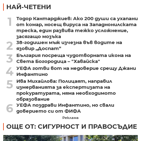
НАЙ-ЧЕТЕНИ
1
Тодор Кантарджиев: Ако 200 души са ухапани
от комар, носещ вируса на Западнонилската
треска, един развива тежко усложнение,
засягащо мозъка
2
38-годишен мъж изчезна във водите на
язовир „Доспат“
3
България посреща чудотворната икона на
Света Богородица – "Хавайска"
4
УЕФА готви вот на недоверие срещу Джани
Инфантино
5
Ива Михайлова: Полицаят, направил
измерванията за експертизата на
прокуратурата, няма необходимото
образование
6
УЕФА поздрави Инфантино, но свали
доверието си от ФИФА
Реклама
ОЩЕ ОТ: СИГУРНОСТ И ПРАВОСЪДИЕ