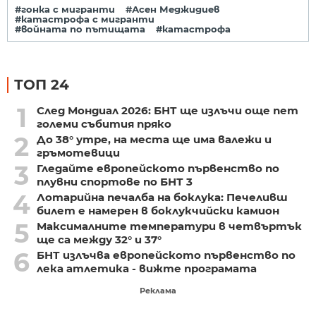
#гонка с мигранти
#Асен Меджидиев
#катастрофа с мигранти
#войната по пътищата
#катастрофа
ТОП 24
1
След Мондиал 2026: БНТ ще излъчи още пет
големи събития пряко
2
До 38° утре, на места ще има валежи и
гръмотевици
3
Гледайте европейското първенство по
плувни спортове по БНТ 3
4
Лотарийна печалба на боклука: Печеливш
билет е намерен в боклукчийски камион
5
Максималните температури в четвъртък
ще са между 32° и 37°
6
БНТ излъчва европейското първенство по
лека атлетика - вижте програмата
Реклама