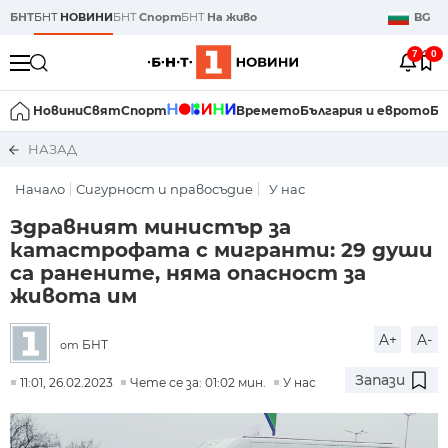
БНТ
БНТ
НОВИНИ
БНТ
Спорт
БНТ
На живо
BG
7
0
Новини
Свят
Спорт
Времето
България и еврото
Би
НАЗАД
Начало
Сигурност и правосъдие
У нас
Здравният министър за
катастрофата с мигранти: 29 души
са ранените, няма опасност за
живота им
A+
A-
БНТ
от
Запази
11:01, 26.02.2023
Чете се за: 01:02 мин.
У нас