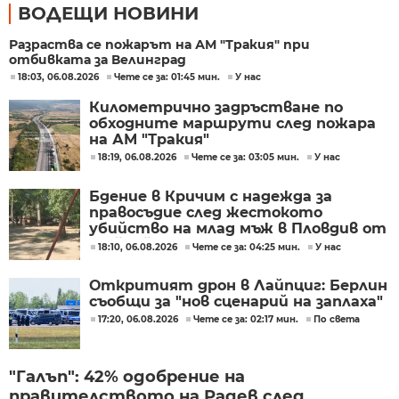
ВОДЕЩИ НОВИНИ
Разраства се пожарът на АМ "Тракия" при
отбивката за Велинград
18:03, 06.08.2026
Чете се за: 01:45 мин.
У нас
Километрично задръстване по
обходните маршрути след пожара
на АМ "Тракия"
18:19, 06.08.2026
Чете се за: 03:05 мин.
У нас
Бдение в Кричим с надежда за
правосъдие след жестокото
убийство на млад мъж в Пловдив от
тийнейджъри
18:10, 06.08.2026
Чете се за: 04:25 мин.
У нас
Откритият дрон в Лайпциг: Берлин
съобщи за "нов сценарий на заплаха"
17:20, 06.08.2026
Чете се за: 02:17 мин.
По света
"Галъп": 42% одобрение на
правителството на Радев след...