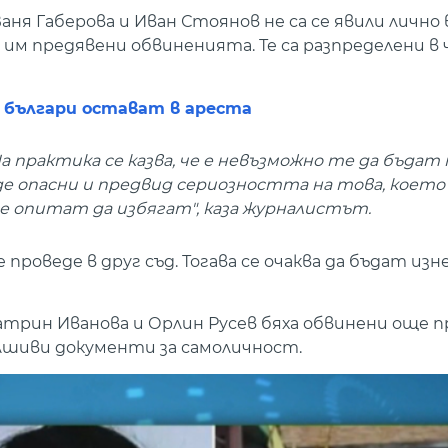
ня Габерова и Иван Стоянов не са се явили лично в 
са им предявени обвиненията. Те са разпределени в
 българи остават в ареста
На практика се казва, че е невъзможно те да бъдат
е опасни и предвид сериозността на това, което 
се опитат да избягат", каза журналистът.
проведе в друг съд. Тогава се очаква да бъдат изн
атрин Иванова и Орлин Русев бяха обвинени още п
алшиви документи за самоличност.