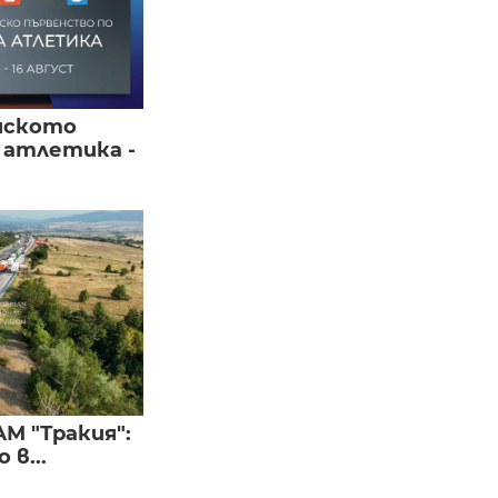
йското
 атлетика -
М "Тракия":
в...