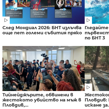
След Мондиал 2026: БНТ излъчва
Гледайте
още пет големи събития пряко
първенст
по БНТ 3
Тийнейджърите, обвинени в
Жестоко
жестокото убийство на мъж в
Пловдив:
Пловдив,...
искане за.