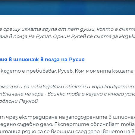
е срещу цялата група от пет души, която е смят
 в полза на Русия. Орлин Русев се смята за мозък
ия в шпионаж в полза на Русия
, където е пребивавал Русев. Към момента къщата 
рмация и са наблюдавали обекти и хора конкретно
вличане на хора - всичко това е казано с много ус
обясни Паунов.
ват чрез екстрадиране на заподозрените в шпиона
ведено съдебно дело. Експертите обясняват това
тания рязко са се влошили след започването на 