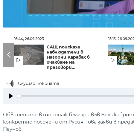
16:44, 26.09.2023
15:13, 26.09.20
САЩ поискаха
наблюдатели в
Нагорни Карабах в
очакване на
преговори...
Слушай новината
Play
Обвинените в шпионаж българи във Великобритан
конкретно посочени от Русия. Това заяви в пре
Паунов.