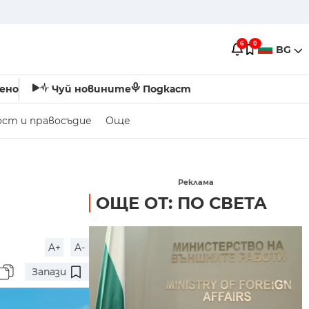
6
0
BG
ено
Чуй новините
Подкаст
ост и правосъдие
Още
Реклама
ОЩЕ ОТ: ПО СВЕТА
A+
A-
Запази