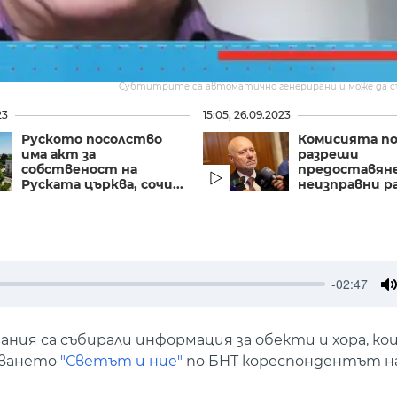
Субтитрите са автоматично генерирани и може да 
23
15:05, 26.09.2023
Руското посолство
Комисията по
има акт за
разреши
собственост на
предоставян
Руската църква, сочи...
неизправни ра
-02:47
M
ия са събирали информация за обекти и хора, ко
даването
"Светът и ние"
по БНТ кореспондентът н