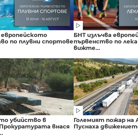
 европейското
БНТ излъчва европе
во по плувни спортове
първенство по лека
вижте...
то убийство в
Големият пожар на А
 Прокуратурата внася
Пуснаха движението 
..