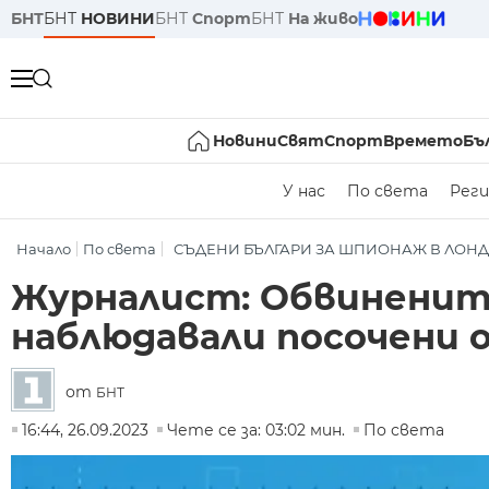
БНТ
БНТ
НОВИНИ
БНТ
Спорт
БНТ
На живо
Новини
Свят
Спорт
Времето
Бъ
У нас
По света
Реги
Начало
По света
СЪДЕНИ БЪЛГАРИ ЗА ШПИОНАЖ В ЛОН
Журналист: Обвинените
наблюдавали посочени о
от
БНТ
16:44, 26.09.2023
Чете се за: 03:02 мин.
По света