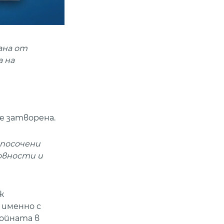
ана от
а на
е затворена.
 посочени
ловности и
ж
 именно с
войната в