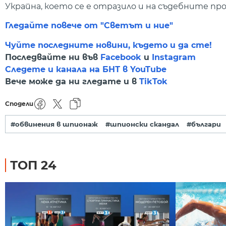
Украйна, което се е отразило и на съдебните пр
Гледайте повече от "Светът и ние"
Чуйте последните новини, където и да сте!
Последвайте ни във
Facebook
и
Instagram
Следете и канала на БНТ в YouTube
Вече може да ни гледате и в
TikTok
Сподели
#обвинения в шпионаж
#шпионски скандал
#българи
ТОП 24