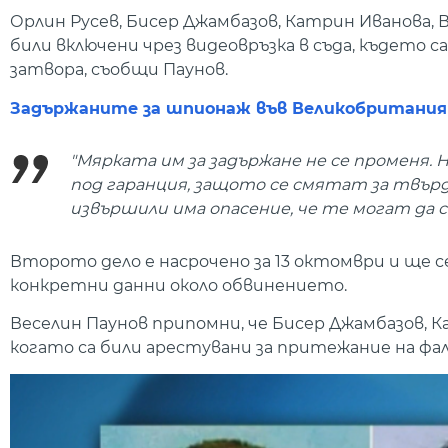
Орлин Русев, Бисер Джамбазов, Катрин Иванова, Ва
били включени чрез видеовръзка в съда, където 
затвора, съобщи Паунов.
Задържаните за шпионаж във Великобритания
"Мярката им за задържане не се променя. 
под гаранция, защото се смятат за твърд
извършили има опасение, че те могат да 
Второто дело е насрочено за 13 октомври и ще се 
конкретни данни около обвинението.
Веселин Паунов припомни, че Бисер Джамбазов, К
когато са били арестувани за притежание на ф