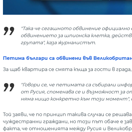
"Така че сегашното обвинение официално 
обвинението за шпионска клетка, действала
групата", каза журналистът.
Петима българи са обвинени във Великобритан
За щаб квартира се смята къща за гости в града
"Говори се, че петимата са събирали инфо
от Русия, споменава се и възможност за от
няма нищо конкретно към този момент", 
Той заяви, че по принцип такива случаи се реша
чуждестранни граждани, но този път обаче е за
факта, че отношенията между Русия и Великобри