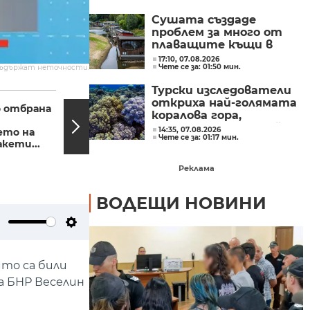
Сушата създаде
проблем за много от
плаващите къщи в
Нидерландия
17:10, 07.08.2026
Чете се за: 01:50 мин.
съдържат неточности.
Турски изследователи
14:38, 26.09.2023
12:30,
откриха най-голямата
 отбрана
Приятели и колеги
коралова гора,
се простиха с Тошо
установявана в Егейско
14:35, 07.08.2026
ето на
Тошев (Снимки)
Чете се за: 01:17 мин.
море
кети...
Реклама
ВОДЕЩИ НОВИНИ
ute
Settings
ито са били
а БНР Веселин