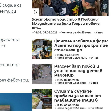
съда, а са
 четири
Жестокото убийство в Пловдив:
Младежите са били Георги повече
от...
18:08, 07.08.2026
Чете се за: 04:55 мин.
У нас
 пуснати
Фентаниловата афера:
Агенти под прикритие
са
стигнаха до
лабораторията във
18:02, 07.08.2026
Чете се за: 04:20 мин.
У нас
„Факултета“
есени по-
Разследват побой и
унижение над дете в
Радомир
рез февруари,
18:15, 07.08.2026
Чете се за: 02:55 мин.
У нас
Сушата създаде
проблем за много от
плаващите къщи в
Нидерландия
17:10, 07.08.2026
Чете се за: 01:50 мин.
По света