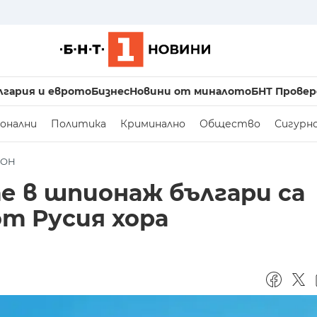
лгария и еврото
Бизнес
Новини от миналото
БНТ Провер
онални
Политика
Криминално
Общество
Сигурн
ДОН
 в шпионаж българи са
т Русия хора