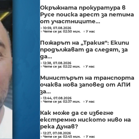
Окръжната прокуратура в
Русе поиска арест за петима
от участниците...
10:59, 07.08.2026
Чете се за: 02:50 мин.
У нас
Пожарът на „Тракия“: Екипи
продължават да следят, за
да...
12:38, 07.08.2026
Чете се за: 02:22 мин.
У нас
Министърът на транспорта
очаква нова заповед от АПИ
за...
13:44, 07.08.2026
Чете се за: 02:37 мин.
У нас
Как може да се избегне
екстремно ниското ниво на
река Дунав?
12:27, 07.08.2026
Чете се за: 02:45 мин.
У нас