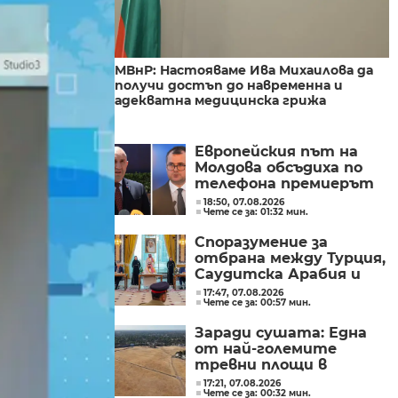
МВнР: Настояваме Ива Михаилова да
получи достъп до навременна и
адекватна медицинска грижа
Европейския път на
Молдова обсъдиха по
телефона премиерът
Радев и молдовският
18:50, 07.08.2026
Чете се за: 01:32 мин.
му колега Тофан
Споразумение за
отбрана между Турция,
Саудитска Арабия и
Пакистан
17:47, 07.08.2026
Чете се за: 00:57 мин.
Заради сушата: Една
от най-големите
тревни площи в
британската столица
17:21, 07.08.2026
Чете се за: 00:32 мин.
е напълно изгоряла