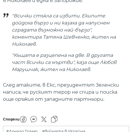
в Николаев и една в Запорожие.
"Всички стъкла са избити. Екипите
дойдоха бързо и ни казаха да напуснем
сградата възможно най-бързо",
коментира Татяна Шевченко, жител на
Николаев.
"Къщата е разцепена на две. В другата
част всички са мъртви", каза още Любов
Марушчак, жител на Николаев.
След атаките, в Екс, президентът Зеленски
написа, че руският терор не спира и поиска
още оръжия от западните партньори.
Сподели
#Доналд Тръмп
#войната в Украйна