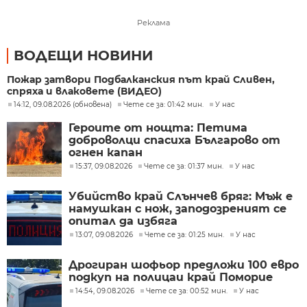
Реклама
ВОДЕЩИ НОВИНИ
Пожар затвори Подбалканския път край Сливен,
спряха и влаковете (ВИДЕО)
14:12, 09.08.2026 (обновена)
Чете се за: 01:42 мин.
У нас
Героите от нощта: Петима
доброволци спасиха Българово от
огнен капан
15:37, 09.08.2026
Чете се за: 01:37 мин.
У нас
Убийство край Слънчев бряг: Мъж е
намушкан с нож, заподозреният се
опитал да избяга
13:07, 09.08.2026
Чете се за: 01:25 мин.
У нас
Дрогиран шофьор предложи 100 евро
подкуп на полицаи край Поморие
14:54, 09.08.2026
Чете се за: 00:52 мин.
У нас