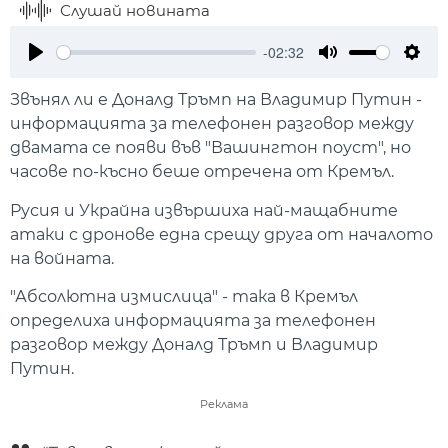
Слушай новината
-02:32
Play
Mute
Setti
Звънял ли е Доналд Тръмп на Владимир Путин -
информацията за телефонен разговор между
двамата се появи във "Вашингтон поуст", но
часове по-късно беше отречена от Кремъл.
Русия и Украйна извършиха най-мащабните
атаки с дронове една срещу друга от началото
на войната.
"Абсолютна измислица" - така в Кремъл
определиха информацията за телефонен
разговор между Доналд Тръмп и Владимир
Путин.
Реклама