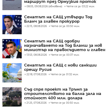
маршрут през Ормузкия проток
08:05, 09.08.2026 (обновена)
Чете се за: 03:22 мин.
Сенатът на САЩ утвърди Тод
Бланч за главен прокурор
22:15, 08.08.2026
Чете се за: 00:50 мин.
Сенатът на САЩ одобри
назначаването на Тод Бланш за нов
министър на правосъдието и главен
прокурор
13:53, 08.08.2026
Чете се за: 00:37 мин.
Сенатът на САЩ с нови санкции
срещу Русия
22:18, 07.08.2026
Чете се за: 01:32 мин.
Съд спря проект на Тръмп за
строителството на бална зала на
стойност 400 млн. долара
21:25, 07.08.2026
Чете се за: 00:50 мин.