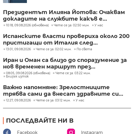
Президентът Илияна Йотова: Очаквам
докладите на службите какъв е...
10:18, 09.08.2026 (обновена)
Чете се за: 02:50 мин.
У нас
Испанските власти провериха около 200
пристигащи от Италия след...
13:01, 09.08.2026
Чете се за: 02:02 мин.
По света
Иран и Оман са близо до споразумение за
нов временен маршрут през...
08:05, 09.08.2026 (обновена)
Чете се за: 03:22 мин.
Близък изток
Важно напомняне: Зрелостниците
трябва сами да внесат здравните си...
12:27, 09.08.2026
Чете се за: 03:12 мин.
У нас
ПОСЛЕДВАЙТЕ НИ В
Facebook
Instagram