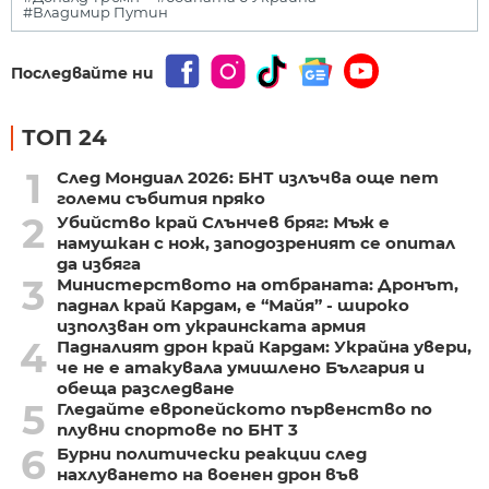
#Владимир Путин
Последвайте ни
ТОП 24
1
След Мондиал 2026: БНТ излъчва още пет
големи събития пряко
2
Убийство край Слънчев бряг: Мъж е
намушкан с нож, заподозреният се опитал
да избяга
3
Министерството на отбраната: Дронът,
паднал край Кардам, е “Майя” - широко
използван от украинската армия
4
Падналият дрон край Кардам: Украйна увери,
че не е атакувала умишлено България и
обеща разследване
5
Гледайте европейското първенство по
плувни спортове по БНТ 3
6
Бурни политически реакции след
нахлуването на военен дрон във