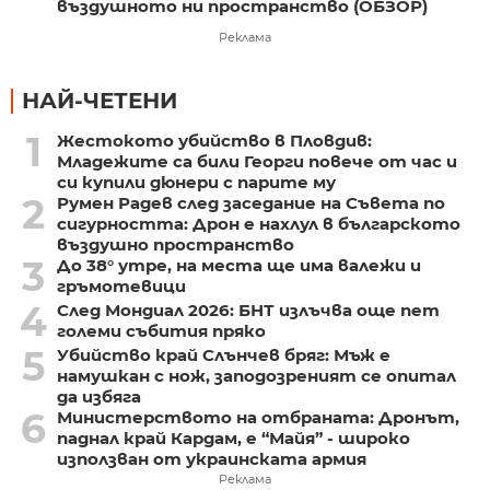
въздушното ни пространство (ОБЗОР)
Реклама
НАЙ-ЧЕТЕНИ
1
Жестокото убийство в Пловдив:
Младежите са били Георги повече от час и
си купили дюнери с парите му
2
Румен Радев след заседание на Съвета по
сигурността: Дрон е нахлул в българското
въздушно пространство
3
До 38° утре, на места ще има валежи и
гръмотевици
4
След Мондиал 2026: БНТ излъчва още пет
големи събития пряко
5
Убийство край Слънчев бряг: Мъж е
намушкан с нож, заподозреният се опитал
да избяга
6
Министерството на отбраната: Дронът,
паднал край Кардам, е “Майя” - широко
използван от украинската армия
Реклама