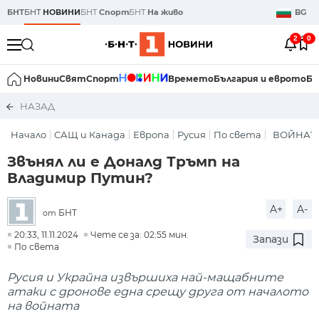
БНТ
БНТ
НОВИНИ
БНТ
Спорт
БНТ
На живо
BG
2
0
Новини
Свят
Спорт
Времето
България и еврото
Би
НАЗАД
Начало
САЩ и Канада
Европа
Русия
По света
ВОЙНАТА
Звънял ли е Доналд Тръмп на
Владимир Путин?
A+
A-
БНТ
от
20:33, 11.11.2024
Чете се за: 02:55 мин.
Запази
По света
Русия и Украйна извършиха най-мащабните
атаки с дронове една срещу друга от началото
на войната