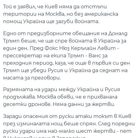
Той е заявил, че Киев няма да отстъпи
територии на Москва, но без американска
помощ Украйна ще загуби войната.
Едно от предизборните обещания на Доналд
Тръмп беше, че ще спре войната в Украйна за
един ден. Пред Фокс Нюз Керълайн Левит -
прессекретар на екипа Тръмп - Ванс за
преходния период, каза, че още в първия си ден
Тръмп ще убеди Русия и Украйна да седнат на
масата за преговори.
Размяната на удари между Украйна и Русия
продължава. Москва обяви, че е прихванала
десетки дронове. Няма данни за жертви.
Заради опасения от руски атаки токът в Киев
през изминалата нощ беше спрян. След поредни
руски удари има най-малко шест жертви - пет