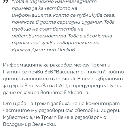
"Това е възможно най-нагледният
пример за качеството на
информацията, която се публикува сега,
понякога в доста сериозни издания. Това
изобщо не съответства на
действителността. Това е абсолютна
измислица", заяви говорителят на
Кремъл Дмитрий Песков.
Информацията за разговор между Тръмп и
Путин се появи във "Вашингтон поуст", който
цитира анонимен източник. В него избраният
за държавен глава на САЩ е предупредил Путин
да не ескалира войната в Украйна.
От щаба на Тръмп заявиха, че не коментират
частните му разговори със световни лидери.
Известно е, че Тръмп вече е разговарял с
Володимир Зеленски.