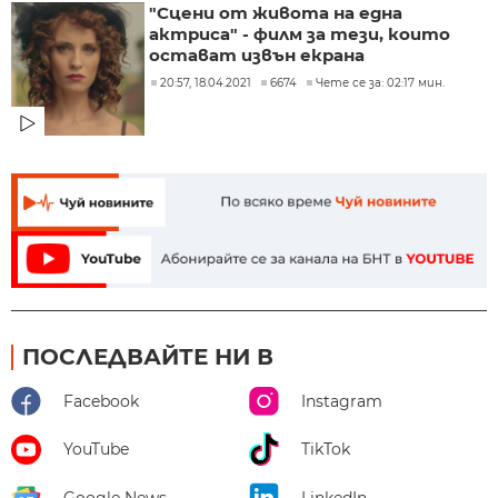
"Сцени от живота на една
актриса" - филм за тези, които
остават извън екрана
20:57, 18.04.2021
6674
Чете се за: 02:17 мин.
ПОСЛЕДВАЙТЕ НИ В
Facebook
Instagram
YouTube
TikTok
Google News
LinkedIn