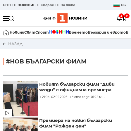
БНТ
БНТ
НОВИНИ
БНТ
Спорт
БНТ
На живо
BG
2
0
Новини
Свят
Спорт
Времето
България и еврото
Би
НАЗАД
#НОВ БЪЛГАРСКИ ФИЛМ
Новият български филм "Диви
ягоди" с официална премиера
21:04, 02.02.2026
Чете се за: 01:22 мин.
Премиера на новия български
филм "Рожден ден"