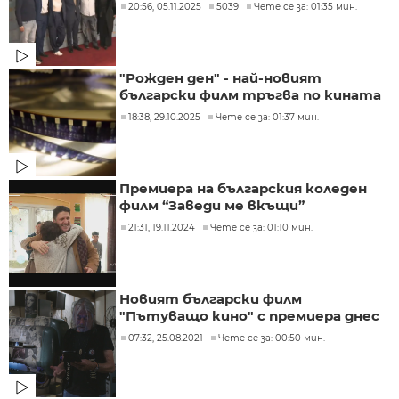
20:56, 05.11.2025
5039
Чете се за: 01:35 мин.
"Рожден ден" - най-новият
български филм тръгва по кината
18:38, 29.10.2025
Чете се за: 01:37 мин.
Премиера на българския коледен
филм “Заведи ме вкъщи”
21:31, 19.11.2024
Чете се за: 01:10 мин.
Новият български филм
"Пътуващо кино" с премиера днес
07:32, 25.08.2021
Чете се за: 00:50 мин.