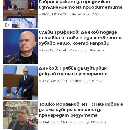
Габриел искат да продължат
изпълнението на приоритетите
18:00, 08.03.2024
Чете се за: 04:10 мин.
Слави Трифонов: Денков подаде
оставка и това е единственото
хубаво нещо, което направи
13:53, 06.03.2024
Чете се за: 01:25 мин.
Денков: Трябва да извървим
докрай пътя на реформите
09:32, 06.03.2024
Чете се за: 04:17 мин.
Тошко Йорданов, ИТН: Най-добре е
да има избори и хората да
пренаредят резултата
08:46, 06.03.2024
Чете се за: 00:50 мин.