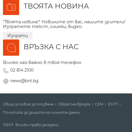
ТВОЯТА НОВИНА
"Твоята новина"! Новините от вас, нашите зрители!
Изпратете текст, снимки, видео.
Изпрати
ВРЪЗКА С НАС
Всичко най-важно в твоя телефон
02 814 2100
news@bnt.bg
Общи условия за ползване
Обратна връзка
СЕМ
ECPT
Политика за защита на личните данни
©БНТ. Всички права запазени