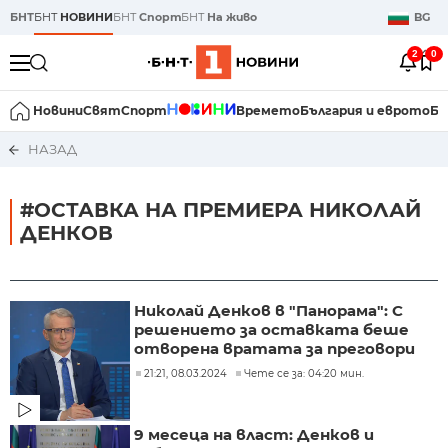
БНТ
БНТ
НОВИНИ
БНТ
Спорт
БНТ
На живо
BG
2
0
Новини
Свят
Спорт
Времето
България и еврото
Би
НАЗАД
#ОСТАВКА НА ПРЕМИЕРА НИКОЛАЙ
ДЕНКОВ
Николай Денков в "Панорама": С
решението за оставката беше
отворена вратата за преговори
21:21, 08.03.2024
Чете се за: 04:20 мин.
9 месеца на власт: Денков и