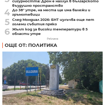
сигурността: Дрон е нахлул в българското
въздушно пространство
4
До 38° утре, на места ще има валежи и
гръмотевици
5
След Мондиал 2026: БНТ излъчва още пет
големи събития пряко
6
Жълт код за високи температури в 5
области утре
Реклама
ОЩЕ ОТ: ПОЛИТИКА