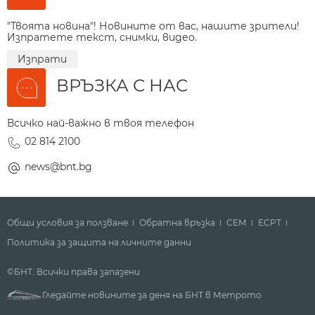
"Твоята новина"! Новините от вас, нашите зрители!
Изпратете текст, снимки, видео.
Изпрати
ВРЪЗКА С НАС
Всичко най-важно в твоя телефон
02 814 2100
news@bnt.bg
Общи условия за ползване
Обратна връзка
СЕМ
ECPT
Политика за защита на личните данни
©БНТ. Всички права запазени
Гледайте новините за деня на БНТ в Метрото