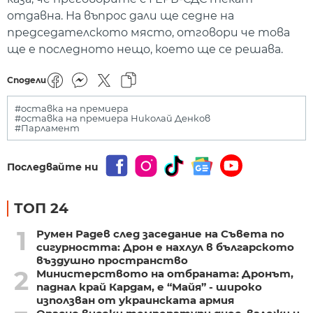
отдавна. На въпрос дали ще седне на
председателското място, отговори че това
ще е последното нещо, което ще се решава.
Сподели
#оставка на премиера
#оставка на премиера Николай Денков
#Парламент
Последвайте ни
ТОП 24
1
Румен Радев след заседание на Съвета по
сигурността: Дрон е нахлул в българското
въздушно пространство
2
Министерството на отбраната: Дронът,
паднал край Кардам, е “Майя” - широко
използван от украинската армия