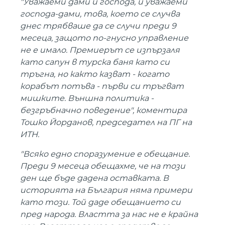
"Уважаеми дами и господа, и уважаеми
господа-дами, това, което се случва
днес трябваше да се случи преди 9
месеца, защото по-гнусно управление
не е имало. Премиерът се изпързаля
като сапун в турска баня като си
тръгна, но както казват - когато
корабът потъва - първи си тръгват
мишките. Външна политика -
безгръбначно поведение", коментира
Тошко Йорданов, председател на ПГ на
ИТН.
"Всяко едно споразумение е обещание.
Преди 9 месеца обещахме, че на този
ден ще бъде дадена оставката. В
историята на България няма примери
като този. Той даде обещанието си
пред народа. Властта за нас не е крайна