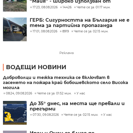
“Майя” - широко използван от
украинската армия
17:23, 08.08.2026
14426
Чете се за: 01:17 мин.
ГЕРБ: Сигурността на България не е
тема за партийна пропаганда
17:01, 08.08.2026
8919
Чете се за: 02:15 мин.
Реклама
ВОДЕЩИ НОВИНИ
Доброволци и тежка техника се включват в
гасенето на пожара край бобошевското село Висока
могила
08:24, 09.08.2026
Чете се за: 01:52 мин.
У нас
До 35° днес, на места ще превали и
прегърми
07:30, 09.08.2026
Чете се за: 02:15 мин.
У нас