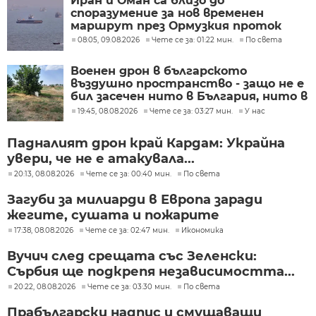
Иран и Оман са близо до
споразумение за нов временен
маршрут през Ормузкия проток
08:05, 09.08.2026
Чете се за: 01:22 мин.
По света
Военен дрон в българското
въздушно пространство - защо не е
бил засечен нито в България, нито в
Румъния?
19:45, 08.08.2026
Чете се за: 03:27 мин.
У нас
Падналият дрон край Кардам: Украйна
увери, че не е атакувала...
20:13, 08.08.2026
Чете се за: 00:40 мин.
По света
Загуби за милиарди в Европа заради
жегите, сушата и пожарите
17:38, 08.08.2026
Чете се за: 02:47 мин.
Икономика
Вучич след срещата със Зеленски:
Сърбия ще подкрепя независимостта...
20:22, 08.08.2026
Чете се за: 03:30 мин.
По света
Прабългарски надпис и смущаващи