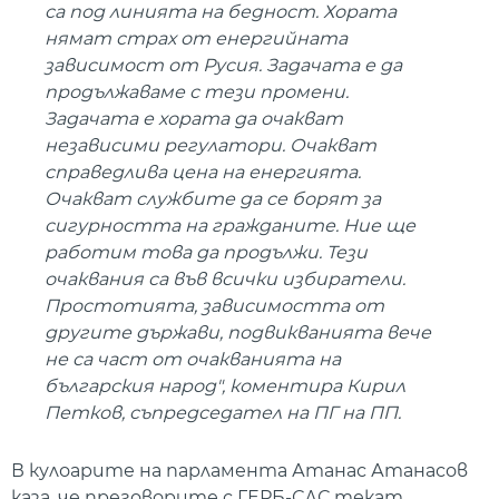
са под линията на бедност. Хората
нямат страх от енергийната
зависимост от Русия. Задачата е да
продължаваме с тези промени.
Задачата е хората да очакват
независими регулатори. Очакват
справедлива цена на енергията.
Очакват службите да се борят за
сигурността на гражданите. Ние ще
работим това да продължи. Тези
очаквания са във всички избиратели.
Простотията, зависимостта от
другите държави, подвикванията вече
не са част от очакванията на
българския народ", коментира Кирил
Петков, съпредседател на ПГ на ПП.
В кулоарите на парламента Атанас Атанасов
каза, че преговорите с ГЕРБ-СДС текат