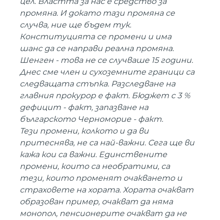
цел. Властта за нас е средство за
промяна. И докато тази промяна се
случва, ние ще бъдем тук.
Конституцията се промени и има
шанс да се направи реална промяна.
Шенген - това не се случваше 15 години.
Днес сме член и сухоземните граници са
следващата стъпка. Разследване на
главния прокурор е факт. Бюджет с 3 %
дефицит - факт, запазване на
българското Черноморие - факт.
Тези промени, колкото и да ви
притеснява, не са най-важни. Сега ще ви
кажа кои са важни. Единствените
промени, които са необратими, са
тези, които променят очакването и
страховете на хората. Хората очакват
образован пример, очакват да няма
монопол, пенсионерите очакват да не