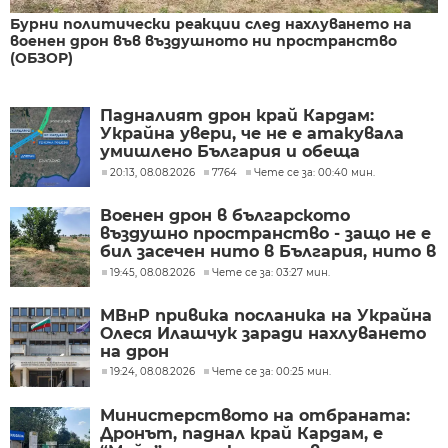
Бурни политически реакции след нахлуването на
военен дрон във въздушното ни пространство
(ОБЗОР)
Падналият дрон край Кардам:
Украйна увери, че не е атакувала
умишлено България и обеща
разследване
20:13, 08.08.2026
7764
Чете се за: 00:40 мин.
Военен дрон в българското
въздушно пространство - защо не е
бил засечен нито в България, нито в
Румъния?
19:45, 08.08.2026
Чете се за: 03:27 мин.
МВнР привика посланика на Украйна
Олеся Илашчук заради нахлуването
на дрон
19:24, 08.08.2026
Чете се за: 00:25 мин.
Министерството на отбраната:
Дронът, паднал край Кардам, е