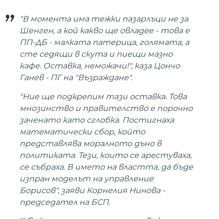
"В момента има тежки пазарлъци не за
Шенген, а кой какво ще овладее - това е
ПП-ДБ - малката патерица, голямата, а
сте седящи в скута и пиещи мазно
кафе. Оставка, неможачи!", каза Цончо
Ганев - ПГ на "Възраждане".
"Ние ще подкрепим тази оставка. Това
мнозинство и правителство е порочно
заченато като сглобка. Постигнаха
математически сбор, който
представлява моралното дъно в
политиката. Тези, които се арестуваха,
се събраха. В името на властта, да бъде
изпран моделът на управление
Борисов", заяви Корнелия Нинова -
председател на БСП.