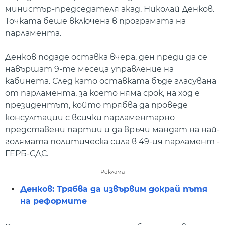
министър-председателя акад. Николай Денков.
Точката беше включена в програмата на
парламента.
Денков подаде оставка вчера, ден преди да се
навършат 9-те месеца управление на
кабинета. След като оставката бъде гласувана
от парламента, за което няма срок, на ход е
президентът, който трябва да проведе
консултации с всички парламентарно
представени партии и да връчи мандат на най-
голямата политическа сила в 49-ия парламент -
ГЕРБ-СДС.
Реклама
Денков: Трябва да извървим докрай пътя
на реформите