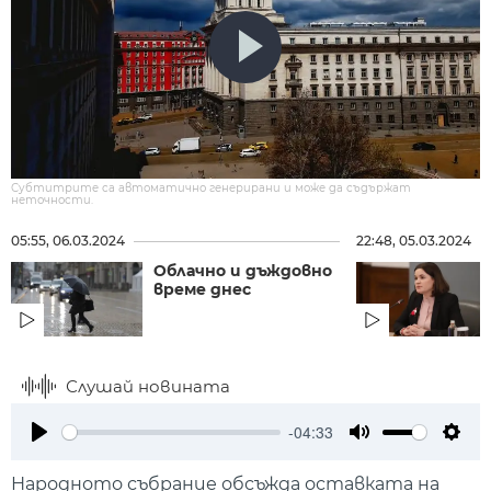
Субтитрите са автоматично генерирани и може да съдържат
неточности.
05:55, 06.03.2024
22:48, 05.03.2024
Облачно и дъждовно
време днес
Слушай новината
-04:33
Play
Mute
Setti
Народното събрание обсъжда оставката на