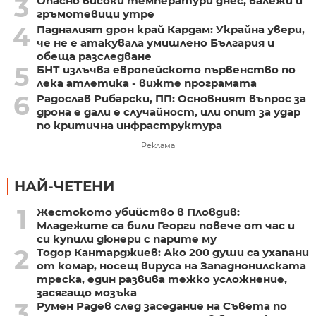
3
Опасно високи температури днес, валежи и
гръмотевици утре
4
Падналият дрон край Кардам: Украйна увери,
че не е атакувала умишлено България и
обеща разследване
5
БНТ излъчва европейското първенство по
лека атлетика - вижте програмата
6
Радослав Рибарски, ПП: Основният въпрос за
дрона е дали е случайност, или опит за удар
по критична инфраструктура
Реклама
НАЙ-ЧЕТЕНИ
1
Жестокото убийство в Пловдив:
Младежите са били Георги повече от час и
си купили дюнери с парите му
2
Тодор Кантарджиев: Ако 200 души са ухапани
от комар, носещ вируса на Западнонилската
треска, един развива тежко усложнение,
засягащо мозъка
3
Румен Радев след заседание на Съвета по