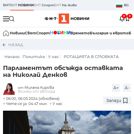
БНТ
БНТ
НОВИНИ
БНТ
Спорт
БНТ
На живо
BG
0
0
Новини
Свят
Спорт
Времето
България и еврото
Би
НАЗАД
Начало
Политика
У нас
РОТАЦИЯТА В СГЛОБКАТА
Парламентът обсъжда оставката
на Николай Денков
Милена Кирова
A+
A-
от
Всичко от автора
06:00, 06.03.2024 (обновена)
Запази
Чете се за: 04:47 мин.
У нас