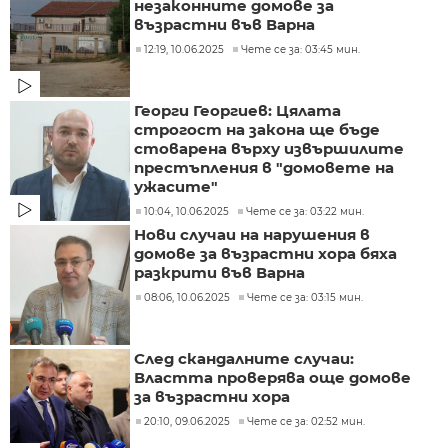
незаконните домове за
възрастни във Варна
12:19, 10.06.2025
Чете се за: 03:45 мин.
Георги Георгиев: Цялата
строгост на закона ще бъде
стоварена върху извършилите
престъпления в "домовете на
ужасите"
10:04, 10.06.2025
Чете се за: 03:22 мин.
Нови случаи на нарушения в
домове за възрастни хора бяха
разкрити във Варна
08:06, 10.06.2025
Чете се за: 03:15 мин.
След скандалните случаи:
Властта проверява още домове
за възрастни хора
20:10, 09.06.2025
Чете се за: 02:52 мин.