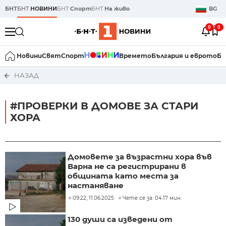
БНТ
БНТ
НОВИНИ
БНТ
Спорт
БНТ
На живо
BG
0
0
Новини
Свят
Спорт
Времето
България и еврото
Би
НАЗАД
#ПРОВЕРКИ В ДОМОВЕ ЗА СТАРИ
ХОРА
Домовете за възрастни хора във
Варна не са регистрирани в
общината като места за
настаняване
09:22, 11.06.2025
Чете се за: 04:17 мин.
130 души са изведени от