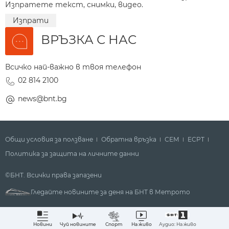
Изпратете текст, снимки, видео.
Изпрати
ВРЪЗКА С НАС
Всичко най-важно в твоя телефон
02 814 2100
news@bnt.bg
Общи условия за ползване
Обратна връзка
СЕМ
ECPT
Политика за защита на личните данни
©БНТ. Всички права запазени
Гледайте новините за деня на БНТ в Метрото
Аудио: На живо
Новини
Чуй новините
Спорт
На живо