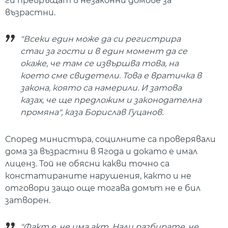
ги превръщат в незаконни домове за
възрастни.
"Всеки един може да си регистрира
стаи за гости и в един момент да се
окаже, че там се извършва това, на
което сме свидетели. Това е вратичка в
закона, която са намерили. И затова
казах, че ще предложим и законодателна
промяна", каза Борислав Гуцанов.
Според министъра, социлните са проверявали
дома за възрастни в Ягода и докато е имал
лиценз. Той не обясни какви точно са
констатираните нарушения, както и не
отговори защо още тогава домът не е бил
затворен.
"Факт е, че има акт. Нали разбирате, че