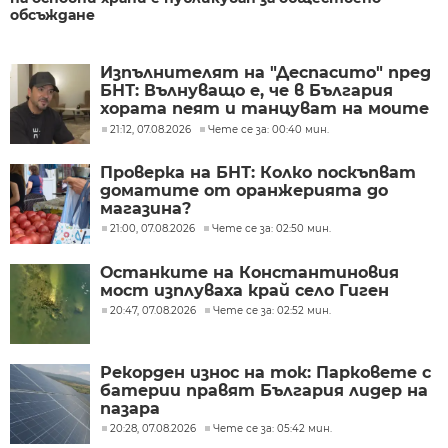
обсъждане
Изпълнителят на "Деспасито" пред
БНТ: Вълнуващо е, че в България
хората пеят и танцуват на моите
песни
21:12, 07.08.2026
Чете се за: 00:40 мин.
Проверка на БНТ: Колко поскъпват
доматите от оранжерията до
магазина?
21:00, 07.08.2026
Чете се за: 02:50 мин.
Останките на Константиновия
мост изплуваха край село Гиген
20:47, 07.08.2026
Чете се за: 02:52 мин.
Рекорден износ на ток: Парковете с
батерии правят България лидер на
пазара
20:28, 07.08.2026
Чете се за: 05:42 мин.