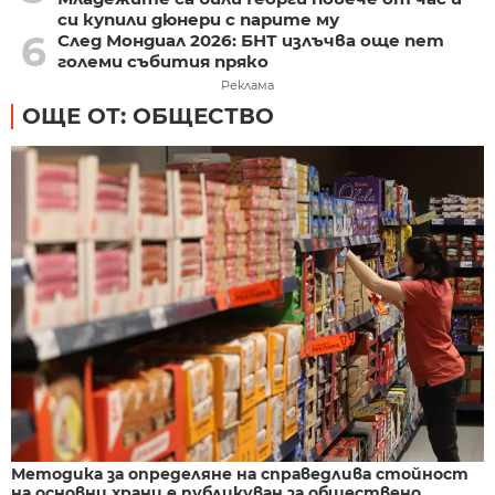
си купили дюнери с парите му
6
След Мондиал 2026: БНТ излъчва още пет
големи събития пряко
Реклама
ОЩЕ ОТ: ОБЩЕСТВО
Методика за определяне на справедлива стойност
на основни храни е публикуван за обществено