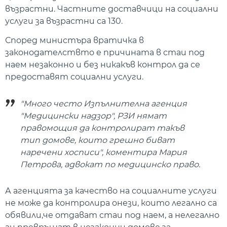
възрастни. Частните доставчици на социални
услуги за възрастни са 130.
Според министъра вратичка в
законодателствто е причината в стаи под
наем незаконно и без никакъв контрол да се
предоставят социални услуги.
"Много често Изпълнителна агенция
"Медицински надзор", РЗИ нямат
правомощия да контролират такъв
тип домове, които грешно биват
наречени хосписи", коментира Мария
Петрова, адвокат по медицинско право.
А агенцията за качество на социалните услуги
не може да контролира онези, които легално са
обявили,че отдават стаи под наем, а нелегално