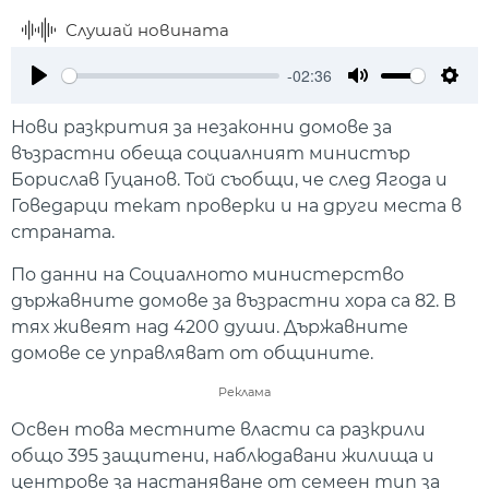
Слушай новината
-02:36
Play
Mute
Setti
Нови разкрития за незаконни домове за
възрастни обеща социалният министър
Борислав Гуцанов. Той съобщи, че след Ягода и
Говедарци текат проверки и на други места в
страната.
По данни на Социалното министерство
държавните домове за възрастни хора са 82. В
тях живеят над 4200 души. Държавните
домове се управляват от общините.
Реклама
Освен това местните власти са разкрили
общо 395 защитени, наблюдавани жилища и
центрове за настаняване от семеен тип за