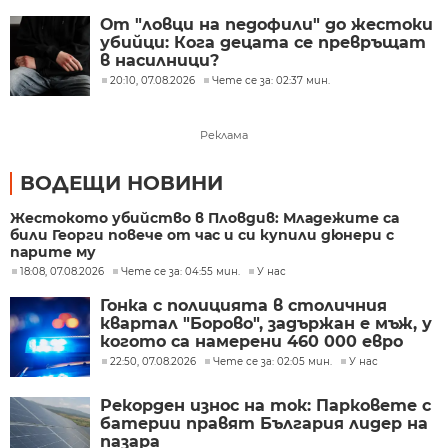
От "ловци на педофили" до жестоки
убийци: Кога децата се превръщат
в насилници?
20:10, 07.08.2026
Чете се за: 02:37 мин.
Реклама
ВОДЕЩИ НОВИНИ
Жестокото убийство в Пловдив: Младежите са
били Георги повече от час и си купили дюнери с
парите му
18:08, 07.08.2026
Чете се за: 04:55 мин.
У нас
Гонка с полицията в столичния
квартал "Борово", задържан е мъж, у
когото са намерени 460 000 евро
22:50, 07.08.2026
Чете се за: 02:05 мин.
У нас
Рекорден износ на ток: Парковете с
батерии правят България лидер на
пазара