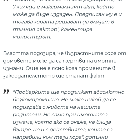
7 хиляди е максималният акт, който
може да бъде издаден. Предписан му е и
тогава хората решават да влязат в
тъмния сектор", коментира
министърът.
Властта подозира, че възрастните хора от
домовете може да са жертви на имотни
измами. Още не е ясно кога промените в
закоодателстото ще станат факт.
"Проверките ще продължат абсолютно
безкомпромисно. Не може никой да се
подиграва с живота на нашите
родители. Не само при имотната
измама, която ако се окаже, че влиза
вътре, но и с действията, които са
направили към тези хора", допълни