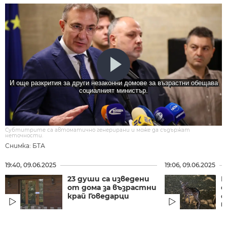
И още разкрития за други незаконни домове за възрастни обещава
социалният министър.
Субтитрите са автоматично генерирани и може да съдържат
неточности.
Снимка: БТА
19:40, 09.06.2025
19:06, 09.06.2025
23 души са изведени
Н
от дома за възрастни
е
край Говедарци
о
в