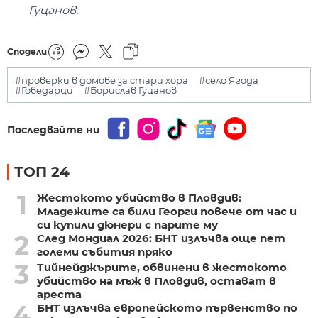
Гуцанов.
Сподели
#проверки в домове за стари хора
#село Ягода
#Говедарци
#Борислав Гуцанов
Последвайте ни
ТОП 24
1
Жестокото убийство в Пловдив:
Младежите са били Георги повече от час и
си купили дюнери с парите му
2
След Мондиал 2026: БНТ излъчва още пет
големи събития пряко
3
Тийнейджърите, обвинени в жестокото
убийство на мъж в Пловдив, остават в
ареста
4
БНТ излъчва европейското първенство по