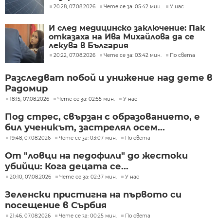
20:28, 07.08.2026
Чете се за: 05:42 мин.
У нас
И след медицинско заключение: Пак
отказаха на Ива Михайлова да се
лекува в България
20:22, 07.08.2026
Чете се за: 03:42 мин.
По света
Разследват побой и унижение над дете в
Радомир
18:15, 07.08.2026
Чете се за: 02:55 мин.
У нас
Под стрес, свързан с образованието, е
бил ученикът, застрелял осем...
19:48, 07.08.2026
Чете се за: 03:07 мин.
По света
От "ловци на педофили" до жестоки
убийци: Кога децата се...
20:10, 07.08.2026
Чете се за: 02:37 мин.
У нас
Зеленски пристигна на първото си
посещение в Сърбия
21:46, 07.08.2026
Чете се за: 00:25 мин.
По света