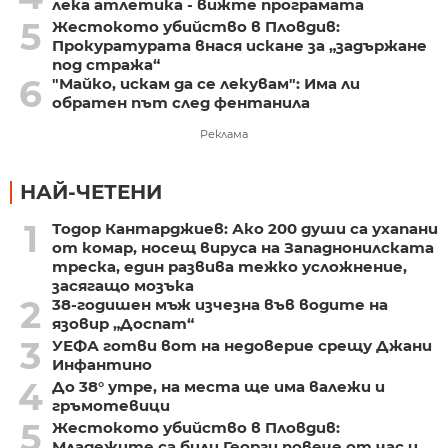
лека атлетика - вижте програмата
5
Жестокото убийство в Пловдив:
Прокуратурата внася искане за „задържане
под стража“
6
"Майко, искам да се лекувам": Има ли
обратен път след фентанила
Реклама
НАЙ-ЧЕТЕНИ
1
Тодор Кантарджиев: Ако 200 души са ухапани
от комар, носещ вируса на Западнонилската
треска, един развива тежко усложнение,
засягащо мозъка
2
38-годишен мъж изчезна във водите на
язовир „Доспат“
3
УЕФА готви вот на недоверие срещу Джани
Инфантино
4
До 38° утре, на места ще има валежи и
гръмотевици
5
Жестокото убийство в Пловдив:
Младежите са били Георги повече от час и