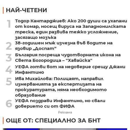
НАЙ-ЧЕТЕНИ
1
Тодор Кантарджиев: Ако 200 души са ухапани
от комар, носещ вируса на Западнонилската
треска, един развива тежко усложнение,
засягащо мозъка
2
38-годишен мъж изчезна във водите на
язовир „Доспат“
3
България посреща чудотворната икона на
Света Богородица – "Хавайска"
4
УЕФА готви вот на недоверие срещу Джани
Инфантино
5
Ива Михайлова: Полицаят, направил
измерванията за експертизата на
прокуратурата, няма необходимото
образование
6
УЕФА поздрави Инфантино, но свали
доверието си от ФИФА
Реклама
ОЩЕ ОТ: СПЕЦИАЛНО ЗА БНТ