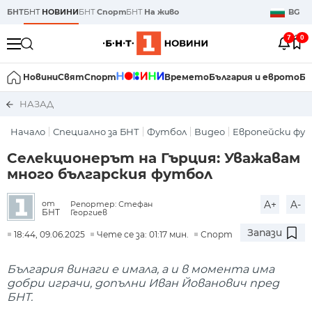
БНТ
БНТ
НОВИНИ
БНТ
Спорт
БНТ
На живо
BG
7
0
Новини
Свят
Спорт
Времето
България и еврото
Би
НАЗАД
Начало
Специално за БНТ
Футбол
Видео
Европейски фу
Селекционерът на Гърция: Уважавам
много българския футбол
A+
A-
от
Репортер: Стефан
БНТ
Георгиев
Запази
18:44, 09.06.2025
Чете се за: 01:17 мин.
Спорт
България винаги е имала, а и в момента има
добри играчи, допълни Иван Йованович пред
БНТ.