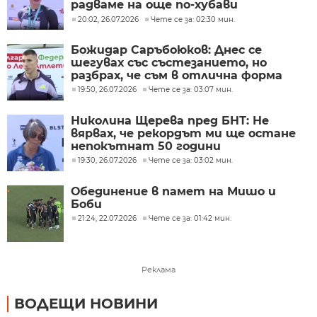
радваме на още по-хубави
резултати
20:02, 26.07.2026
Чете се за: 02:30 мин.
Божидар Саръбоюков: Днес се
шегувах със състезанието, но
разбрах, че съм в отлична форма
19:50, 26.07.2026
Чете се за: 03:07 мин.
Николина Щерева пред БНТ: Не
вярвах, че рекордът ми ще остане
непокътнат 50 години
19:30, 26.07.2026
Чете се за: 03:02 мин.
Обединение в памет на Мишо и
Боби
21:24, 22.07.2026
Чете се за: 01:42 мин.
Реклама
ВОДЕЩИ НОВИНИ