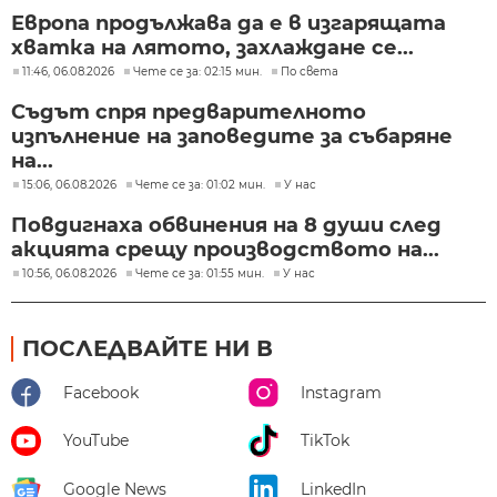
Европа продължава да е в изгарящата
хватка на лятото, захлаждане се...
11:46, 06.08.2026
Чете се за: 02:15 мин.
По света
Съдът спря предварителното
изпълнение на заповедите за събаряне
на...
15:06, 06.08.2026
Чете се за: 01:02 мин.
У нас
Повдигнаха обвинения на 8 души след
акцията срещу производството на...
10:56, 06.08.2026
Чете се за: 01:55 мин.
У нас
ПОСЛЕДВАЙТЕ НИ В
Facebook
Instagram
YouTube
TikTok
Google News
LinkedIn