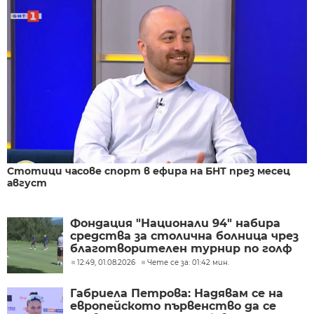
Стотици часове спорт в ефира на БНТ през месец
август
Фондация "Национали 94" набира
средства за столична болница чрез
благотворителен турнир по голф
12:49, 01.08.2026
Чете се за: 01:42 мин.
Габриела Петрова: Надявам се на
европейското първенство да се