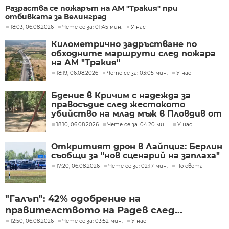
Разраства се пожарът на АМ "Тракия" при
отбивката за Велинград
18:03, 06.08.2026
Чете се за: 01:45 мин.
У нас
Километрично задръстване по
обходните маршрути след пожара
на АМ "Тракия"
18:19, 06.08.2026
Чете се за: 03:05 мин.
У нас
Бдение в Кричим с надежда за
правосъдие след жестокото
убийство на млад мъж в Пловдив от
тийнейджъри
18:10, 06.08.2026
Чете се за: 04:20 мин.
У нас
Откритият дрон в Лайпциг: Берлин
съобщи за "нов сценарий на заплаха"
17:20, 06.08.2026
Чете се за: 02:17 мин.
По света
"Галъп": 42% одобрение на
правителството на Радев след...
12:50, 06.08.2026
Чете се за: 03:52 мин.
У нас