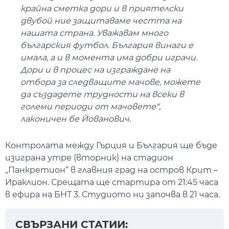
крайна сметка дори и в приятелски
двубой ние защитаваме честта на
нашата страна. Уважавам много
българския футбол. България винаги е
имала, а и в момента има добри играчи.
Дори и в процес на изграждане на
отбора за следващите мачове, можете
да създадете трудности на всеки в
големи периоди от мачовете“,
лаконичен бе Йованович.
Контролата между Гърция и България ще бъде
изиграна утре (вторник) на стадион
„Панкретион“ в главния град на остров Крит –
Ираклион. Срещата ще стартира от 21:45 часа
в ефира на БНТ 3. Студиото ни започва в 21 часа.
СВЪРЗАНИ СТАТИИ: