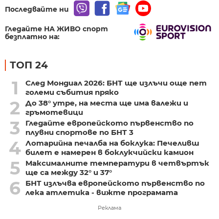
Последвайте ни
Гледайте НА ЖИВО спорт
безплатно на:
ТОП 24
1
След Мондиал 2026: БНТ ще излъчи още пет
големи събития пряко
2
До 38° утре, на места ще има валежи и
гръмотевици
3
Гледайте европейското първенство по
плувни спортове по БНТ 3
4
Лотарийна печалба на боклука: Печеливш
билет е намерен в боклукчийски камион
5
Максималните температури в четвъртък
ще са между 32° и 37°
6
БНТ излъчва европейското първенство по
лека атлетика - вижте програмата
Реклама