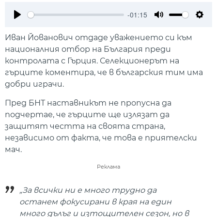
-01:15
Play
Mute
Setti
Иван Йованович отдаде уважението си към
националния отбор на България преди
контролата с Гърция. Селекционерът на
гърците коментира, че в българския тим има
добри играчи.
Пред БНТ наставникът не пропусна да
подчертае, че гърците ще излязат да
защитят честта на своята страна,
независимо от факта, че това е приятелски
мач.
Реклама
„За всички ни е много трудно да
останем фокусирани в края на един
много дълъг и изтощителен сезон, но в