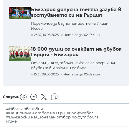
България допусна тежка загуба в
гостуването си на Гърция
Поражение за възпитаниците на Илиан
Илиев.
23:37, 10.06.2025
Чете се за: 02:27 мин.
18 000 души се очакват на двубоя
Гърция - България
От гръцкия футболен съюз са се погрижили
двубоят в Ираклион да бъде...
15:31, 09.06.2025
Чете се за: 05:02 мин.
Сподели
#Иван Йованович
#Национален отбор на Гърция по футбол
#Български национален отбор по футбол за
мъже