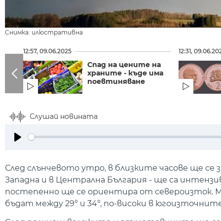
Снимка: илюстративна
12:57, 09.06.2025
12:31, 09.06.20
Спад на цените на
храните - къде има
поевтиняване
Слушай новината
Play
След слънчевото утро, в близките часове ще се 
Западна и в Централна България - ще са интензив
постепенно ще се ориентира от североизток. 
бъдат между 29° и 34°, по-високи в югоизточните