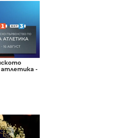
йското
 атлетика -