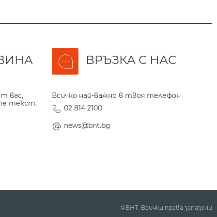
ВИНА
ВРЪЗКА С НАС
т вас,
Всичко най-важно в твоя телефон
те текст,
02 814 2100
news@bnt.bg
©БНТ. Всички права запазени