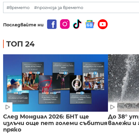
#времето
#прогноза за времето
Последвайте ни
ТОП 24
След Мондиал 2026: БНТ ще
До 38° ут
излъчи още пет големи събития
валежи и
пряко