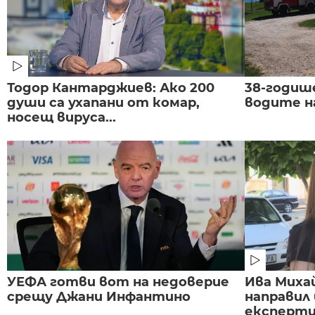
Тодор Кантарджиев: Ако 200
38-годиш
души са ухапани от комар,
водите н
носещ вируса...
УЕФА готви вот на недоверие
Ива Миха
срещу Джани Инфантино
направил
експертиз