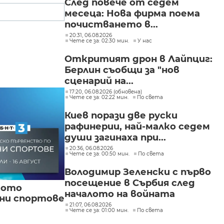
След повече от седем
месеца: Нова фирма поема
почистването в...
20:31, 06.08.2026
Чете се за: 02:30 мин.
У нас
Откритият дрон в Лайпциг:
Берлин съобщи за "нов
сценарий на...
17:20, 06.08.2026 (обновена)
Чете се за: 02:22 мин.
По света
Киев порази две руски
рафинерии, най-малко седем
души загинаха при...
20:36, 06.08.2026
Чете се за: 00:50 мин.
По света
Володимир Зеленски с първо
посещение в Сърбия след
кото
началото на войната
вни спортове
21:07, 06.08.2026
Чете се за: 01:00 мин.
По света