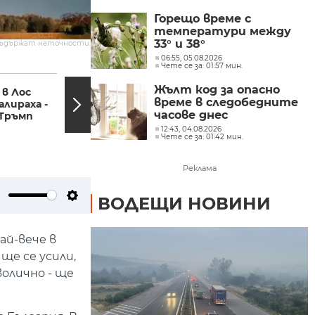
Горещо време с
температури между
33° и 38°
съдържат неточности.
06:55, 05.08.2026
Чете се за: 01:57 мин.
12:25, 09.06.2025
11:43,
Жълт код за опасно
в Лос
Спортни новини
време в следобедните
лираха -
09.06.2025 г., 12:25 ч.
часове днес
 Тръмп
12:43, 04.08.2026
Чете се за: 01:42 мин.
Реклама
ВОДЕЩИ НОВИНИ
ute
Settings
ай-вече в
ще се усили,
олично - ще