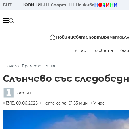
БНТ
БНТ
НОВИНИ
БНТ
Спорт
БНТ
На живо
Новини
Свят
Спорт
Времето
Бъ
У нас
По света
Реги
Начало
Времето
У нас
Слънчево със следобедн
от
БНТ
13:15, 09.06.2025
Чете се за: 01:55 мин.
У нас