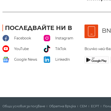
ПОСЛЕДВАЙТЕ НИ В
BN
Facebook
Instagram
Всичко най-в
YouTube
TikTok
Google News
LinkedIn
Общи условия за ползване
Обратна връзка
СЕМ
ECPT
Поли