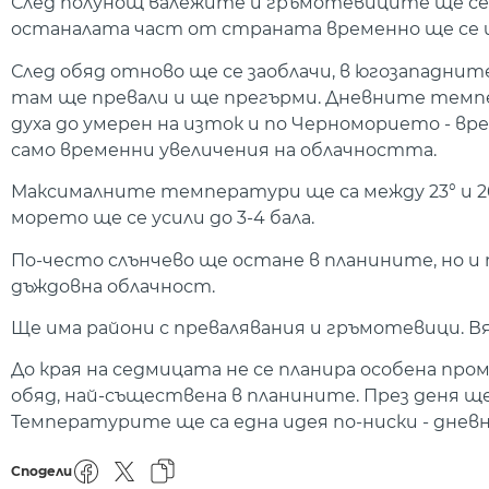
След полунощ валежите и гръмотевиците ще се 
останалата част от страната временно ще се и
След обяд отново ще се заоблачи, в югозападни
там ще превали и ще прегърми. Дневните темпер
духа до умерен на изток и по Черноморието - вр
само временни увеличения на облачността.
Максималните температури ще са между 23° и 26°
морето ще се усили до 3-4 бала.
По-често слънчево ще остане в планините, но и
дъждовна облачност.
Ще има райони с превалявания и гръмотевици. В
До края на седмицата не се планира особена пром
обяд, най-съществена в планините. През деня ще
Температурите ще са една идея по-ниски - дневни
Сподели