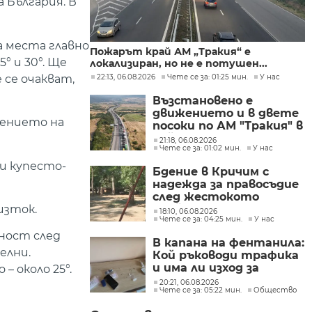
 България. В
а места главно
Пожарът край АМ „Тракия“ е
 и 30°. Ще
локализиран, но не е потушен...
 се очакват,
22:13, 06.08.2026
Чете се за: 01:25 мин.
У нас
Възстановено е
движението и в двете
нението на
посоки по АМ "Тракия" в
района на 69-тия
21:18, 06.08.2026
Чете се за: 01:02 мин.
У нас
километър
и купесто-
Бдение в Кричим с
надежда за правосъдие
след жестокото
изток.
убийство на млад мъж
18:10, 06.08.2026
Чете се за: 04:25 мин.
У нас
в Пловдив от
тийнейджъри
чност след
В капана на фентанила:
елни.
Кой ръководи трафика
и има ли изход за
– около 25°.
пристрастените?
20:21, 06.08.2026
Чете се за: 05:22 мин.
Общество