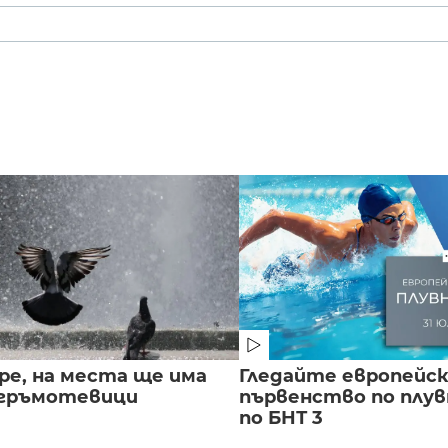
ре, на места ще има
Гледайте европейс
 гръмотевици
първенство по плу
по БНТ 3