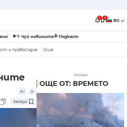
9
0
BG
ено
Чуй новините
Подкаст
ост и правосъдие
Още
ините
Реклама
ОЩЕ ОТ: ВРЕМЕТО
A+
A-
Запази