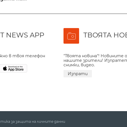
T NEWS APP
ТВОЯТА НО
ажно в твоя телефон
"Твоята новина"! Новините о
нашите зрители! Изпрате
снимки, видео.
Изпрати
тика за защита на личните данни