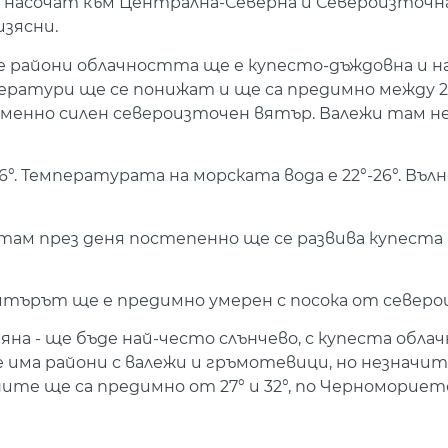
насочат към Централна-Северна и Североизточна
зясни.
те райони облачността ще е купесто-дъждовна и н
атури ще се понижат и ще са предимно между 25°
еменно силен североизточен вятър. Валежи там не
. Температурата на морската вода е 22°-26°. Въл
 там през деня постепенно ще се развива купеста 
ятърът ще е предимно умерен с посока от северо
яна - ще бъде най-често слънчево, с купеста обла
 има райони с валежи и гръмотевици, но незначит
те ще са предимно от 27° и 32°, по Черноморието 