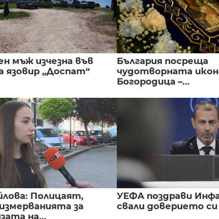
ен мъж изчезна във
България посреща
а язовир „Доспат“
чудотворната икон
Богородица –...
йлова: Полицаят,
УЕФА поздрави Инфа
 измерванията за
свали доверието с
ата на...