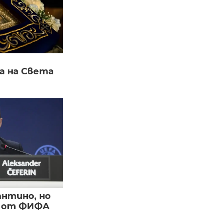
а на Света
нтино, но
и от ФИФА