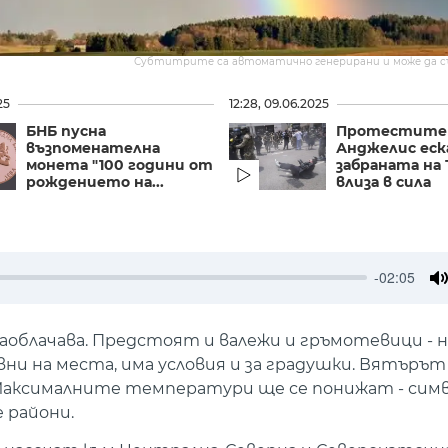
Субтитрите са автоматично генерирани и може да 
25
12:28, 09.06.2025
БНБ пусна
Протестите 
възпоменателна
Анджелис еска
монета "100 години от
забраната на
рождението на...
влиза в сила
-02:05
M
заоблачава. Предстоят и валежи и гръмотевици - н
ни на места, има условия и за градушки. Вятърът 
Максималните температури ще се понижат - симв
 райони.