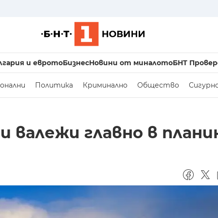
лгария и еврото
Бизнес
Новини от миналото
БНТ Провер
онални
Политика
Криминално
Общество
Сигурн
и валежи главно в план