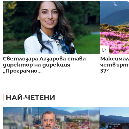
Светлозара Лазарова става
Максима
директор на дирекция
четвъртъ
„Програмно...
37°
НАЙ-ЧЕТЕНИ