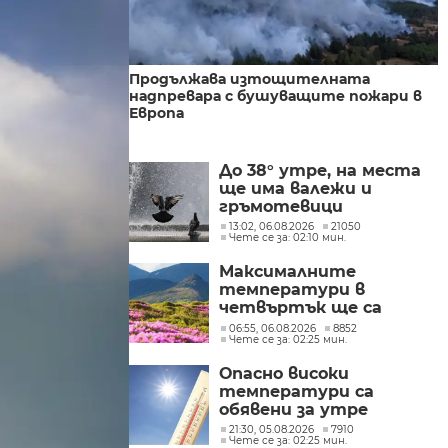
Продължава изтощителната
надпревара с бушуващите пожари в
Европа
До 38° утре, на места
ще има валежи и
гръмотевици
13:02, 06.08.2026
21050
Чете се за: 02:10 мин.
Максималните
температури в
четвъртък ще са
между 32° и 37°
06:55, 06.08.2026
8852
Чете се за: 02:25 мин.
Опасно високи
температури са
обявени за утре
21:30, 05.08.2026
7910
Чете се за: 02:25 мин.