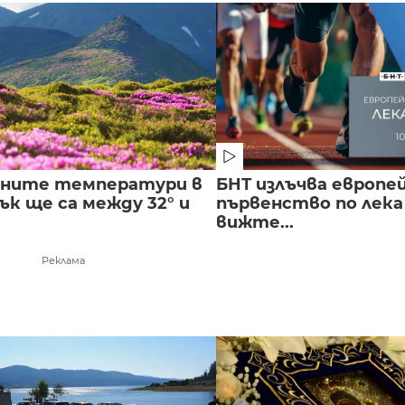
лните температури в
БНТ излъчва европе
к ще са между 32° и
първенство по лека
вижте...
Реклама