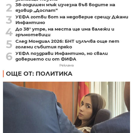
2
38-годишен мъж изчезна във водите на
язовир „Доспат“
3
УЕФА готви вот на недоверие срещу Джани
Инфантино
4
До 38° утре, на места ще има валежи и
гръмотевици
5
След Мондиал 2026: БНТ излъчва още пет
големи събития пряко
6
УЕФА поздрави Инфантино, но свали
доверието си от ФИФА
Реклама
ОЩЕ ОТ: ПОЛИТИКА