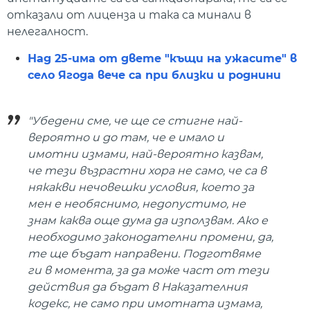
отказали от лиценза и така са минали в
нелегалност.
Над 25-има от двете "къщи на ужасите" в
село Ягода вече са при близки и роднини
"Убедени сме, че ще се стигне най-
вероятно и до там, че е имало и
имотни измами, най-вероятно казвам,
че тези възрастни хора не само, че са в
някакви нечовешки условия, което за
мен е необяснимо, недопустимо, не
знам каква още дума да използвам. Ако е
необходимо законодателни промени, да,
те ще бъдат направени. Подготвяме
ги в момента, за да може част от тези
действия да бъдат в Наказателния
кодекс, не само при имотната измама,