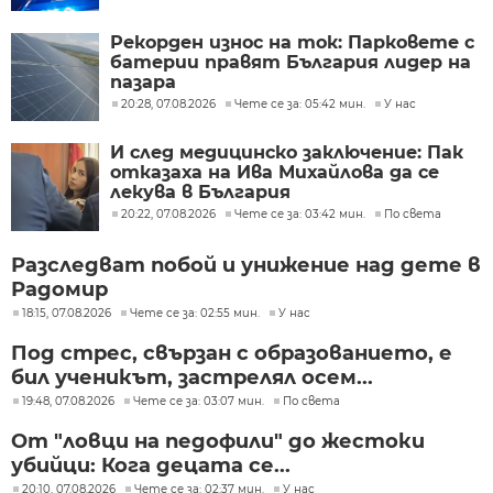
Рекорден износ на ток: Парковете с
батерии правят България лидер на
пазара
20:28, 07.08.2026
Чете се за: 05:42 мин.
У нас
И след медицинско заключение: Пак
отказаха на Ива Михайлова да се
лекува в България
20:22, 07.08.2026
Чете се за: 03:42 мин.
По света
Разследват побой и унижение над дете в
Радомир
18:15, 07.08.2026
Чете се за: 02:55 мин.
У нас
Под стрес, свързан с образованието, е
бил ученикът, застрелял осем...
19:48, 07.08.2026
Чете се за: 03:07 мин.
По света
От "ловци на педофили" до жестоки
убийци: Кога децата се...
20:10, 07.08.2026
Чете се за: 02:37 мин.
У нас