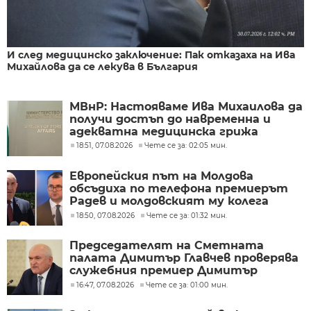
И след медицинско заключение: Пак отказаха на Ива
Михайлова да се лекува в България
МВнР: Настояваме Ива Михаилова да
получи достъп до навременна и
адекватна медицинска грижа
18:51, 07.08.2026
Чете се за: 02:05 мин.
Европейския път на Молдова
обсъдиха по телефона премиерът
Радев и молдовският му колега
Тофан
18:50, 07.08.2026
Чете се за: 01:32 мин.
Председателят на Сметната
палата Димитър Главчев проверява
служебния премиер Димитър
Главчев?
16:47, 07.08.2026
Чете се за: 01:00 мин.