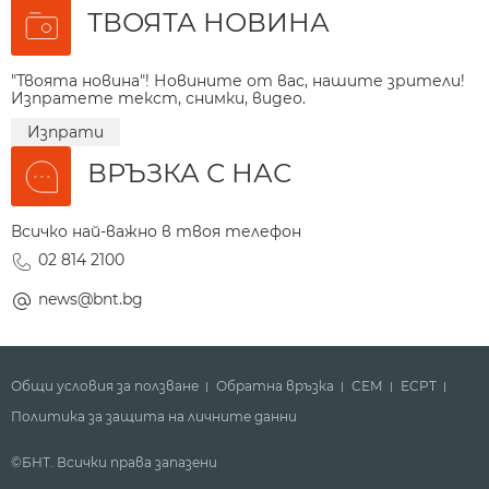
ТВОЯТА НОВИНА
"Твоята новина"! Новините от вас, нашите зрители!
Изпратете текст, снимки, видео.
Изпрати
ВРЪЗКА С НАС
Всичко най-важно в твоя телефон
02 814 2100
news@bnt.bg
Общи условия за ползване
Обратна връзка
СЕМ
ECPT
Политика за защита на личните данни
©БНТ. Всички права запазени