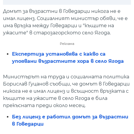
Play
Mute
Setti
Домът за възрастни в Говедарци никога не е
имал лиценз. Социалният министър обяви, че е
има връзка между Говедарци и "къщите на
ужасите" в старозагорското село Ягода.
Реклама
Експертиза установява с какво са
упоявани възрастните хора в село Ягода
Министърът на труда и социалната политика
Борислав Гуцанов съобщи, че домът в Говедарци
никога не е имал лиценз и всъщност връзката с
къщите на ужасите в село Ягода е била
прекъсната преди около месец.
Без лиценз е работил домът за възрастни
в Говедарци