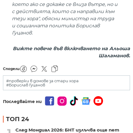
която ако се докаже се влиза вътре, но и
с действията, които са направили към
тези хора", обясни министър на труда
и социалната политика Борислав
Гуцанов.
Вижте повече във включването на Альоша
Шаламанов.
Сподели
#проверки в домове за стари хора
#Борислав Гуцанов
Последвайте ни
ТОП 24
След Мондиал 2026: БНТ излъчва още пет