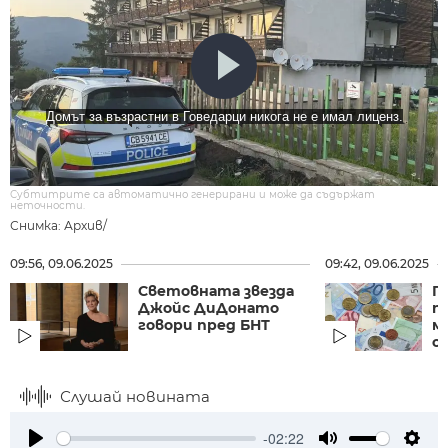
Домът за възрастни в Говедарци никога не е имал лиценз.
Субтитрите са автоматично генерирани и може да съдържат
неточности.
Снимка: Архив/
09:56, 09.06.2025
09:42, 09.06.2025
Световната звезда
П
Джойс ДиДонато
п
говори пред БНТ
м
с
Слушай новината
-02:22