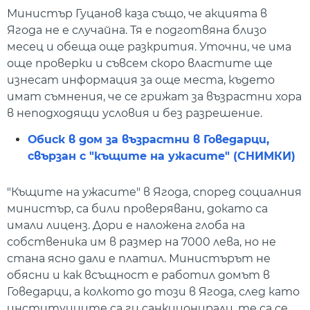
Министър Гуцанов каза също, че акцията в
Ягода не е случайна. Тя е подготвяна близо
месец и обеща още разкрития. Уточни, че има
още проверки и съвсем скоро властите ще
изнесат информация за още места, където
имат съмнения, че се грижат за възрастни хора
в неподходящи условия и без разрешение.
Обиск в дом за възрастни в Говедарци,
свързан с "къщите на ужасите" (СНИМКИ)
"Къщите на ужасите" в Ягода, според социалния
министър, са били проверявани, докато са
имали лиценз. Дори е наложена глоба на
собственика им в размер на 7000 лева, но не
стана ясно дали е платил. Министърът не
обясни и как всъщност е работил домът в
Говедарци, а колкото до този в Ягода, след като
институциите са ги санкционирали, те са се