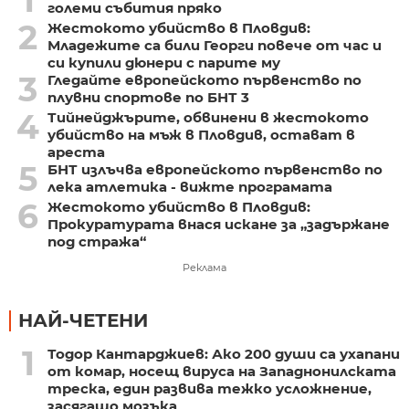
1
големи събития пряко
2
Жестокото убийство в Пловдив:
Младежите са били Георги повече от час и
си купили дюнери с парите му
3
Гледайте европейското първенство по
плувни спортове по БНТ 3
4
Тийнейджърите, обвинени в жестокото
убийство на мъж в Пловдив, остават в
ареста
5
БНТ излъчва европейското първенство по
лека атлетика - вижте програмата
6
Жестокото убийство в Пловдив:
Прокуратурата внася искане за „задържане
под стража“
Реклама
НАЙ-ЧЕТЕНИ
1
Тодор Кантарджиев: Ако 200 души са ухапани
от комар, носещ вируса на Западнонилската
треска, един развива тежко усложнение,
засягащо мозъка