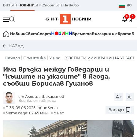
БНТ
БНТ
НОВИНИ
БНТ
Спорт
БНТ
На живо
BG
6
0
Новини
Свят
Спорт
Времето
България и еврото
Би
НАЗАД
Начало
Политика
У нас
ХОСПИСИ ИЛИ КЪЩИ НА УЖАСИ
Има връзка между Говедарци и
"къщите на ужасите" в Ягода,
съобщи Борислав Гуцанов
Альоша Шаламанов
A+
A-
от
Всичко от автора
11:36, 09.06.2025 (обновена)
Запази
Чете се за: 02:45 мин.
У нас