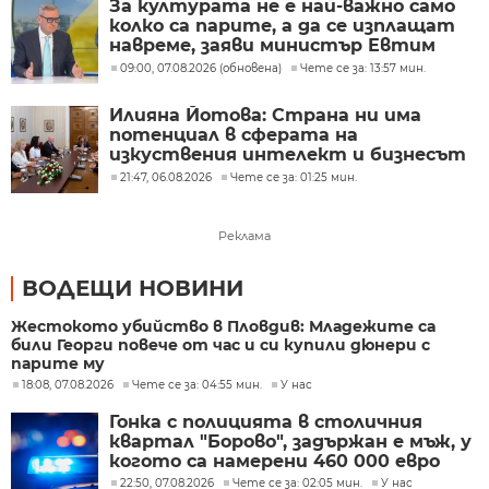
За културата не е най-важно само
колко са парите, а да се изплащат
навреме, заяви министър Евтим
Милошев
09:00, 07.08.2026 (обновена)
Чете се за: 13:57 мин.
Илияна Йотова: Страна ни има
потенциал в сферата на
изкуствения интелект и бизнесът
забелязва тези перспективи
21:47, 06.08.2026
Чете се за: 01:25 мин.
Реклама
ВОДЕЩИ НОВИНИ
Жестокото убийство в Пловдив: Младежите са
били Георги повече от час и си купили дюнери с
парите му
18:08, 07.08.2026
Чете се за: 04:55 мин.
У нас
Гонка с полицията в столичния
квартал "Борово", задържан е мъж, у
когото са намерени 460 000 евро
22:50, 07.08.2026
Чете се за: 02:05 мин.
У нас