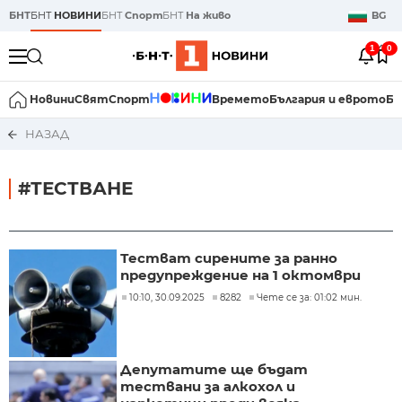
БНТ
БНТ
НОВИНИ
БНТ
Спорт
БНТ
На живо
BG
1
0
Новини
Свят
Спорт
Времето
България и еврото
Би
НАЗАД
#ТЕСТВАНЕ
Тестват сирените за ранно
предупреждение на 1 октомври
10:10, 30.09.2025
8282
Чете се за: 01:02 мин.
Депутатите ще бъдат
тествани за алкохол и