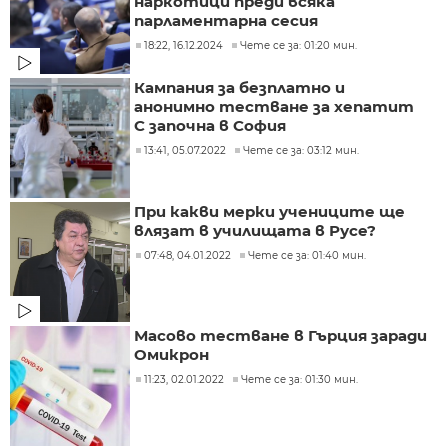
наркотици преди всяка
парламентарна сесия
18:22, 16.12.2024
Чете се за: 01:20 мин.
Кампания за безплатно и
анонимно тестване за хепатит
С започна в София
13:41, 05.07.2022
Чете се за: 03:12 мин.
При какви мерки учениците ще
влязат в училищата в Русе?
07:48, 04.01.2022
Чете се за: 01:40 мин.
Масово тестване в Гърция заради
Омикрон
11:23, 02.01.2022
Чете се за: 01:30 мин.