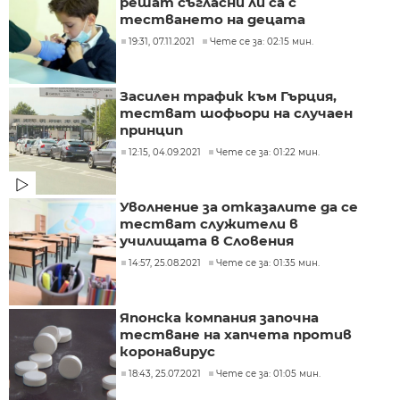
решат съгласни ли са с
тестването на децата
19:31, 07.11.2021
Чете се за: 02:15 мин.
Засилен трафик към Гърция,
тестват шофьори на случаен
принцип
12:15, 04.09.2021
Чете се за: 01:22 мин.
Уволнение за отказалите да се
тестват служители в
училищата в Словения
14:57, 25.08.2021
Чете се за: 01:35 мин.
Японска компания започна
тестване на хапчета против
коронавирус
18:43, 25.07.2021
Чете се за: 01:05 мин.