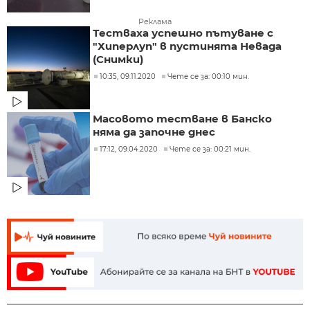
Реклама
Тестваха успешно пътуване с
"Хиперлуп" в пустинята Невада
(Снимки)
10:35, 09.11.2020
Чете се за: 00:10 мин.
Масовото тестване в Банско
няма да започне днес
17:12, 09.04.2020
Чете се за: 00:21 мин.