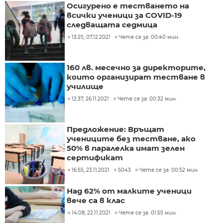
Осигурено е тестването на
всички ученици за COVID-19
следващата седмица
13:25, 07.12.2021
Чете се за: 00:40 мин.
160 лв. месечно за директорите,
които организират тестване в
училище
12:37, 26.11.2021
Чете се за: 00:32 мин.
Предложение: Връщат
учениците без тестване, ако
50% в паралелка имат зелен
сертификат
16:55, 23.11.2021
5043
Чете се за: 00:52 мин.
Над 62% от малките ученици
вече са в клас
14:08, 22.11.2021
Чете се за: 01:55 мин.