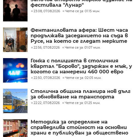
фестивала "Лунар"
23:08, 07.08.2026
Чете се за: 01:15 мин.
Фентаниловата афера: Шест часа
продължава заседанието на съда в
Русе, на което се гледат мерките
на задържаните
22:56, 07.08.2026
Чете се за: 01:07 мин.
Гонка с полицията в столичния
квартал "Борово", задържан е мъж, у
когото са намерени 460 000 евро
22:50, 07.08.2026
Чете се за: 02:05 мин.
Столична община планира нов дълг
за обновяване на транспорта
22:22, 07.08.2026
Чете се за: 01:25 мин.
Методика за определяне на
справедлива стойност на основни
храни е публикуван за обществено