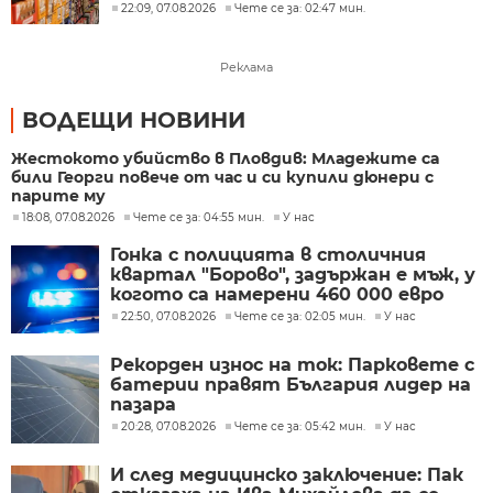
обсъждане
22:09, 07.08.2026
Чете се за: 02:47 мин.
Реклама
ВОДЕЩИ НОВИНИ
Жестокото убийство в Пловдив: Младежите са
били Георги повече от час и си купили дюнери с
парите му
18:08, 07.08.2026
Чете се за: 04:55 мин.
У нас
Гонка с полицията в столичния
квартал "Борово", задържан е мъж, у
когото са намерени 460 000 евро
22:50, 07.08.2026
Чете се за: 02:05 мин.
У нас
Рекорден износ на ток: Парковете с
батерии правят България лидер на
пазара
20:28, 07.08.2026
Чете се за: 05:42 мин.
У нас
И след медицинско заключение: Пак