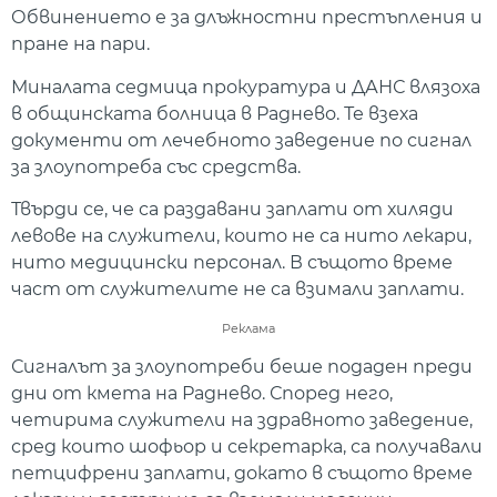
Обвинението е за длъжностни престъпления и
пране на пари.
Миналата седмица прокуратура и ДАНС влязоха
в общинската болница в Раднево. Те взеха
документи от лечебното заведение по сигнал
за злоупотреба със средства.
Твърди се, че са раздавани заплати от хиляди
левове на служители, които не са нито лекари,
нито медицински персонал. В същото време
част от служителите не са взимали заплати.
Реклама
Сигналът за злоупотреби беше подаден преди
дни от кмета на Раднево. Според него,
четирима служители на здравното заведение,
сред които шофьор и секретарка, са получавали
петцифрени заплати, докато в същото време