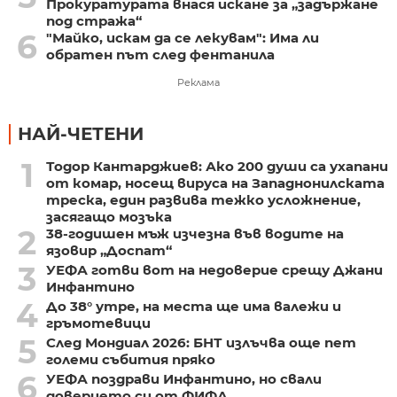
Прокуратурата внася искане за „задържане
под стража“
6
"Майко, искам да се лекувам": Има ли
обратен път след фентанила
Реклама
НАЙ-ЧЕТЕНИ
1
Тодор Кантарджиев: Ако 200 души са ухапани
от комар, носещ вируса на Западнонилската
треска, един развива тежко усложнение,
засягащо мозъка
2
38-годишен мъж изчезна във водите на
язовир „Доспат“
3
УЕФА готви вот на недоверие срещу Джани
Инфантино
4
До 38° утре, на места ще има валежи и
гръмотевици
5
След Мондиал 2026: БНТ излъчва още пет
големи събития пряко
6
УЕФА поздрави Инфантино, но свали
доверието си от ФИФА