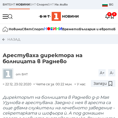
БНТ
БНТ
НОВИНИ
БНТ
Спорт
БНТ
На живо
BG
0
0
Новини
Свят
Спорт
Времето
България и еврото
Би
НАЗАД
Арестуваха директора на
болницата в Раднево
A+
A-
от БНТ
Запази
22:12, 23.02.2020
Чете се за: 00:22 мин.
У нас
Директорът на болницата в Раднево д-р Мая
Узунова е арестувана. Заедно с нея в ареста са
още двама служители на лечебното заведение -
секретарката и шофьора ѝ. А под домашен