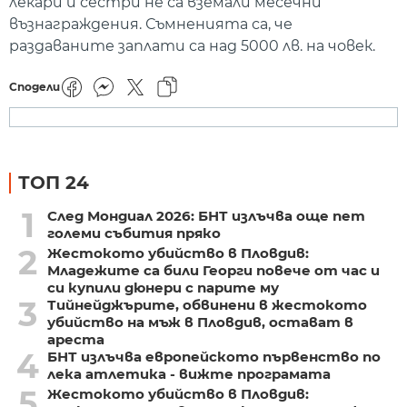
лекари и сестри не са вземали месечни
възнаграждения. Съмненията са, че
раздаваните заплати са над 5000 лв. на човек.
Сподели
ТОП 24
1
След Мондиал 2026: БНТ излъчва още пет
големи събития пряко
2
Жестокото убийство в Пловдив:
Младежите са били Георги повече от час и
си купили дюнери с парите му
3
Тийнейджърите, обвинени в жестокото
убийство на мъж в Пловдив, остават в
ареста
4
БНТ излъчва европейското първенство по
лека атлетика - вижте програмата
5
Жестокото убийство в Пловдив: