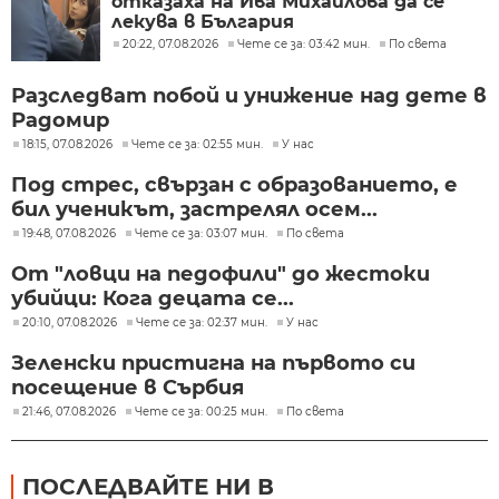
отказаха на Ива Михайлова да се
лекува в България
20:22, 07.08.2026
Чете се за: 03:42 мин.
По света
Разследват побой и унижение над дете в
Радомир
18:15, 07.08.2026
Чете се за: 02:55 мин.
У нас
Под стрес, свързан с образованието, е
бил ученикът, застрелял осем...
19:48, 07.08.2026
Чете се за: 03:07 мин.
По света
От "ловци на педофили" до жестоки
убийци: Кога децата се...
20:10, 07.08.2026
Чете се за: 02:37 мин.
У нас
Зеленски пристигна на първото си
посещение в Сърбия
21:46, 07.08.2026
Чете се за: 00:25 мин.
По света
ПОСЛЕДВАЙТЕ НИ В