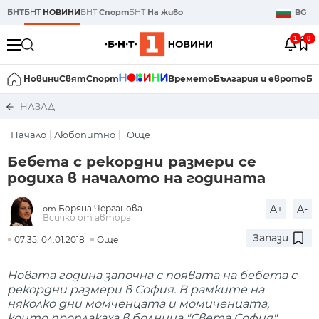
БНТ
БНТ
НОВИНИ
БНТ
Спорт
БНТ
На живо
BG
1
0
Новини
Свят
Спорт
Времето
България и еврото
Би
НАЗАД
Начало
Любопитно
Още
Бебета с рекордни размери се
родиха в началото на годината
Боряна Черганова
A+
A-
от
Всичко от автора
Запази
07:35, 04.01.2018
Още
Новата година започна с появата на бебета с
рекордни размери в София. В рамките на
няколко дни момченцата и момиченцата,
които проплакаха в болница "Света София"