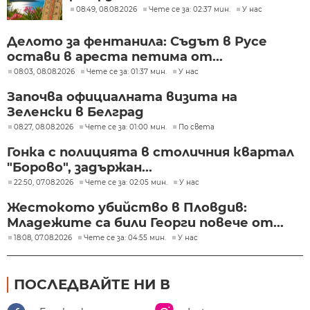
08:49, 08.08.2026
Чете се за: 02:37 мин.
У нас
Делото за фентанила: Съдът в Русе
остави в ареста петима от...
08:03, 08.08.2026
Чете се за: 01:37 мин.
У нас
Започва официалната визита на
Зеленски в Белград
08:27, 08.08.2026
Чете се за: 01:00 мин.
По света
Гонка с полицията в столичния квартал
"Борово", задържан...
22:50, 07.08.2026
Чете се за: 02:05 мин.
У нас
Жестокото убийство в Пловдив:
Младежите са били Георги повече от...
18:08, 07.08.2026
Чете се за: 04:55 мин.
У нас
ПОСЛЕДВАЙТЕ НИ В