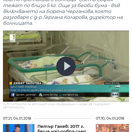
тежат по близо 5 кг. Още за бейби бума - във
включването на Боряна Черганова, която
разговаря с д-р Гергана Коларова, директор на
болницата.
Субтитрите са автоматично генерирани и може да съдържат
неточности.
07:21, 04.01.2018
07:10, 04.01.2018
Петър Ганев: 2017 г.
беше най-добра след