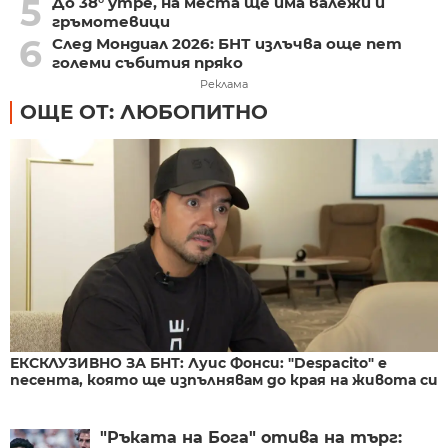
5
До 38° утре, на места ще има валежи и
гръмотевици
6
След Мондиал 2026: БНТ излъчва още пет
големи събития пряко
Реклама
ОЩЕ ОТ: ЛЮБОПИТНО
ЕКСКЛУЗИВНО ЗА БНТ: Луис Фонси: "Despacito" е
песента, която ще изпълнявам до края на живота си
"Ръката на Бога" отива на търг: