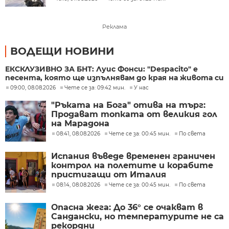
Реклама
ВОДЕЩИ НОВИНИ
ЕКСКЛУЗИВНО ЗА БНТ: Луис Фонси: "Despacito" е
песента, която ще изпълнявам до края на живота си
09:00, 08.08.2026
Чете се за: 09:42 мин.
У нас
"Ръката на Бога" отива на търг:
Продават топката от великия гол
на Марадона
08:41, 08.08.2026
Чете се за: 00:45 мин.
По света
Испания въведе временен граничен
контрол на полетите и корабите
пристигащи от Италия
08:14, 08.08.2026
Чете се за: 00:45 мин.
По света
Опасна жега: До 36° се очакват в
Сандански, но температурите не са
рекордни