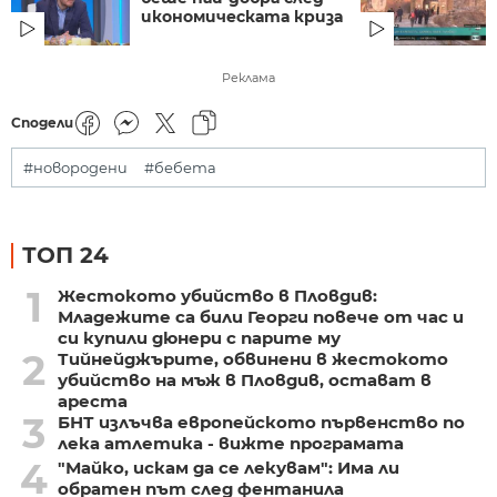
икономическата криза
Реклама
Сподели
#новородени
#бебета
ТОП 24
1
Жестокото убийство в Пловдив:
Младежите са били Георги повече от час и
си купили дюнери с парите му
2
Тийнейджърите, обвинени в жестокото
убийство на мъж в Пловдив, остават в
ареста
3
БНТ излъчва европейското първенство по
лека атлетика - вижте програмата
4
"Майко, искам да се лекувам": Има ли
обратен път след фентанила