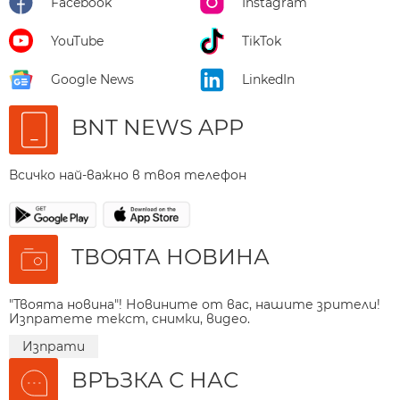
Facebook
Instagram
YouTube
TikTok
Google News
LinkedIn
BNT NEWS APP
Всичко най-важно в твоя телефон
ТВОЯТА НОВИНА
"Твоята новина"! Новините от вас, нашите зрители!
Изпратете текст, снимки, видео.
Изпрати
ВРЪЗКА С НАС