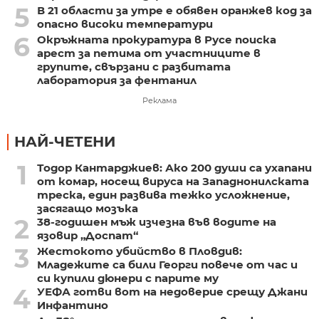
5
В 21 области за утре е обявен оранжев код за
опасно високи температури
6
Окръжната прокуратура в Русе поиска
арест за петима от участниците в
групите, свързани с разбитата
лаборатория за фентанил
Реклама
НАЙ-ЧЕТЕНИ
1
Тодор Кантарджиев: Ако 200 души са ухапани
от комар, носещ вируса на Западнонилската
треска, един развива тежко усложнение,
засягащо мозъка
2
38-годишен мъж изчезна във водите на
язовир „Доспат“
3
Жестокото убийство в Пловдив:
Младежите са били Георги повече от час и
си купили дюнери с парите му
4
УЕФА готви вот на недоверие срещу Джани
Инфантино