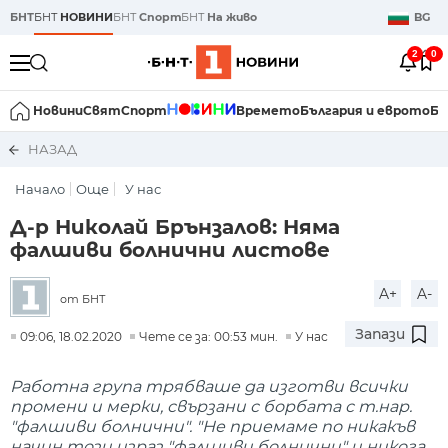
БНТ
БНТ
НОВИНИ
БНТ
Спорт
БНТ
На живо
BG
2
0
Новини
Свят
Спорт
Времето
България и еврото
Би
НАЗАД
Начало
Още
У нас
Д-р Николай Брънзалов: Няма
фалшиви болнични листове
A+
A-
от БНТ
Запази
09:06, 18.02.2020
Чете се за: 00:53 мин.
У нас
Работна група трябваше да изготви всички
промени и мерки, свързани с борбата с т.нар.
"фалшиви болнични". "Не приемаме по никакъв
начин този израз "фалшиви болнични" и никога