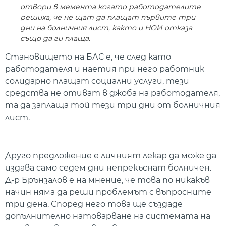
отвори в мемента когато работодателите
решиха, че не щат да плащат първите три
дни на болничния лист, както и НОИ отказа
също да ги плаща.
Становището на БЛС е, че след като
работодателя и наетия при него работник
солидарно плащат социални услуги, тези
средства не отиват в джоба на работодателя,
та да заплаща той тези три дни от болничния
лист.
Друго предложение е личният лекар да може да
издава само седем дни непрекъснат болничен.
Д-р Брънзалов е на мнение, че това по никакъв
начин няма да реши проблемът с въпросните
три дена. Според него това ще създаде
допълнително натоварване на системата на