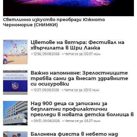
Светлинно изкуство преобрази Южното
Черноморие (СНИМКИ)
Цветове на вятъра: Фестивал на
хвърчилата в Шри Ланка
12:56, 09.08.2026
Чете се за: 00:37 мин.
Важно напомняне: Зрелостниците
трябва сами да внесат здравните
си осигуровки
12:27, 09.08.2026
Чете се за: 03:12 мин.
Над 900 деца са записани за
безплатни профилактични
прегледи в новата детска болница в
Бургас
09:31, 09.08.2026
Чете се за: 05:27 мин.
Балонена фиеста в небето над