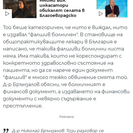
Мними ВиК
К
инкасатори
г
обикалят селата в
о
Благоевградско
Той беше категоричен, че нито е виждал, нито
е издавал "фалшив болничен". В становище на
общопрактикуващите лекари в България е
написано, че такива фалшиви болнични листа
няма. Има такива, които не кореспондират с
конкретното здравословно състояние на
пациента, но да се нарече един документ
"фалшив" е много тежко обвинение смята той.
Д-р Брънзалов обясни, че болничният е
финансов документ, а издаването на финансови
документи с невярно съдържание е
престъпление.
Реклама
Д-р Николай Брънзалов: Този разговор се