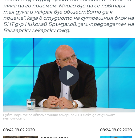
няма да го приемем. Много взе да се повтаря
тая дума и накрая взе обществото да я
приема", каза в студиото на сутрешния блок на
БНТ д-р Николай Брънзалов, зам.-председател на
Български лекарски съюз.
Субтитрите са автоматично генерирани и може да съдържат
неточности.
08:42, 18.02.2020
08:24, 18.02.2020