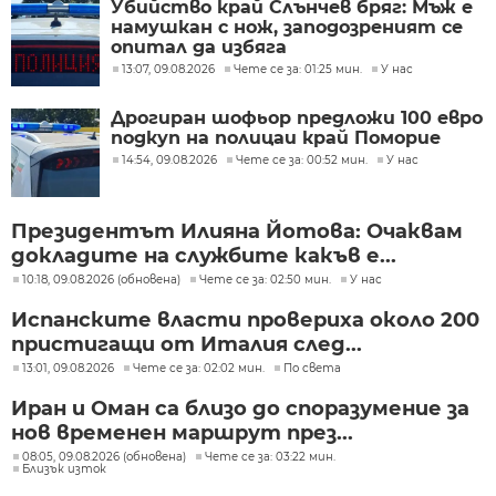
Убийство край Слънчев бряг: Мъж е
намушкан с нож, заподозреният се
опитал да избяга
13:07, 09.08.2026
Чете се за: 01:25 мин.
У нас
Дрогиран шофьор предложи 100 евро
подкуп на полицаи край Поморие
14:54, 09.08.2026
Чете се за: 00:52 мин.
У нас
Президентът Илияна Йотова: Очаквам
докладите на службите какъв е...
10:18, 09.08.2026 (обновена)
Чете се за: 02:50 мин.
У нас
Испанските власти провериха около 200
пристигащи от Италия след...
13:01, 09.08.2026
Чете се за: 02:02 мин.
По света
Иран и Оман са близо до споразумение за
нов временен маршрут през...
08:05, 09.08.2026 (обновена)
Чете се за: 03:22 мин.
Близък изток