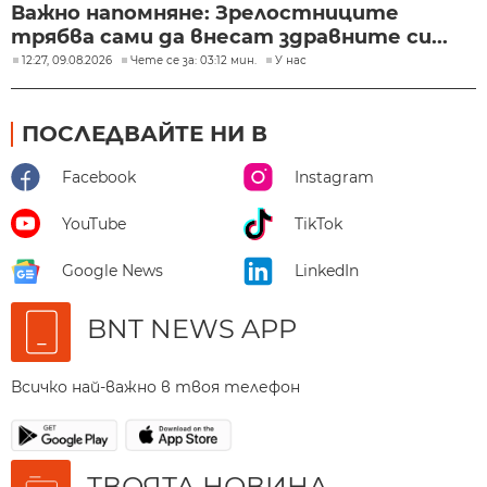
Важно напомняне: Зрелостниците
трябва сами да внесат здравните си...
12:27, 09.08.2026
Чете се за: 03:12 мин.
У нас
ПОСЛЕДВАЙТЕ НИ В
Facebook
Instagram
YouTube
TikTok
Google News
LinkedIn
BNT NEWS APP
Всичко най-важно в твоя телефон
ТВОЯТА НОВИНА