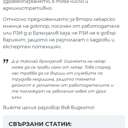
здравеопазването, в това число и
административно.
Относно предложението за второ лекарско
мнение на доктор, посочен от работодателя
или РЗИ д-р Брънзалов каза, че РЗИ не е добър
вариянт, защото не разполагат с кадрови и
експертен потенциял.
Д-р Николай Брънзалов: Оценката на лекар
може да се прави само от лекар. Това според
нас трябва да се върши от службите по
трудова медицина, защото тяхната
дейност е заплатено от работодателите и
те поглеждат на заболелия човек от друг
ъгъл.
Вижте целия разговор във видеото!
СВЪРЗАНИ СТАТИИ: