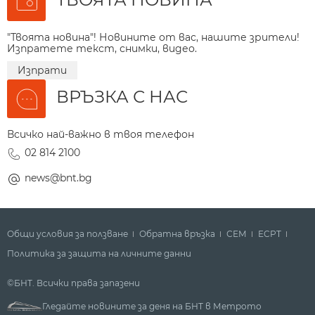
"Твоята новина"! Новините от вас, нашите зрители!
Изпратете текст, снимки, видео.
Изпрати
ВРЪЗКА С НАС
Всичко най-важно в твоя телефон
02 814 2100
news@bnt.bg
Общи условия за ползване
Обратна връзка
СЕМ
ECPT
Политика за защита на личните данни
©БНТ. Всички права запазени
Гледайте новините за деня на БНТ в Метрото