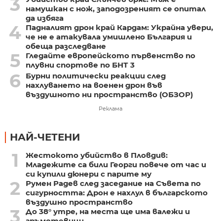
3
намушкан с нож, заподозреният се опитал
да избяга
4
Падналият дрон край Кардам: Украйна увери,
че не е атакувала умишлено България и
обеща разследване
5
Гледайте европейското първенство по
плувни спортове по БНТ 3
6
Бурни политически реакции след
нахлуването на военен дрон във
въздушното ни пространство (ОБЗОР)
Реклама
НАЙ-ЧЕТЕНИ
1
Жестокото убийство в Пловдив:
Младежите са били Георги повече от час и
си купили дюнери с парите му
2
Румен Радев след заседание на Съвета по
сигурността: Дрон е нахлул в българското
въздушно пространство
3
До 38° утре, на места ще има валежи и
гръмотевици