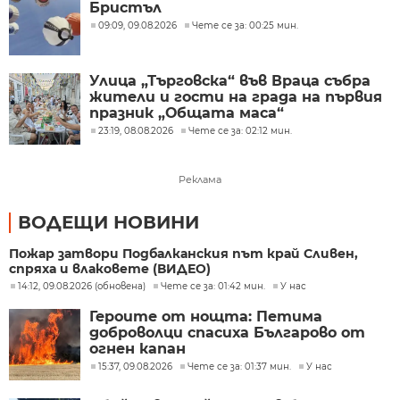
Бристъл
09:09, 09.08.2026
Чете се за: 00:25 мин.
Улица „Търговска“ във Враца събра
жители и гости на града на първия
празник „Общата маса“
23:19, 08.08.2026
Чете се за: 02:12 мин.
Реклама
ВОДЕЩИ НОВИНИ
Пожар затвори Подбалканския път край Сливен,
спряха и влаковете (ВИДЕО)
14:12, 09.08.2026 (обновена)
Чете се за: 01:42 мин.
У нас
Героите от нощта: Петима
доброволци спасиха Българово от
огнен капан
15:37, 09.08.2026
Чете се за: 01:37 мин.
У нас