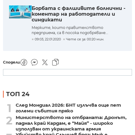
Борбата с фалшивите болнични -
коментар на работодатели и
синдикати
Мерките, които правителството
предприема, са в посока подобряване...
09:03, 22.01.2020
Чете се за: 00:20 мин.
Сподели
ТОП 24
1
След Мондиал 2026: БНТ излъчва още пет
големи събития пряко
2
Министерството на отбраната: Дронът,
паднал край Кардам, е “Майя” - широко
използван от украинската армия
Убийство край Слънчев бряг: Мъж е