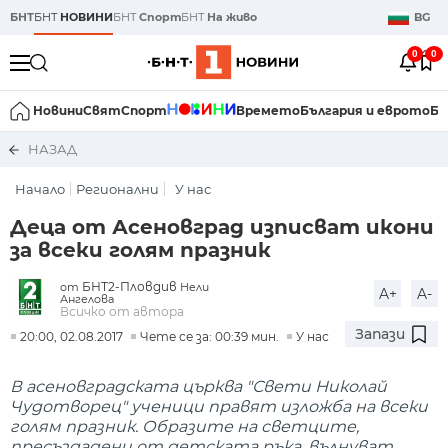
БНТ
БНТ
НОВИНИ
БНТ
Спорт
БНТ
На живо
BG
0
0
Новини
Свят
Спорт
Времето
България и еврото
Би
НАЗАД
Начало
Регионални
У нас
Деца от Асеновград изписват икони
за всеки голям празник
БНТ2-Пловдив
от
Нели
A+
A-
Ангелова
Всичко от автора
Запази
20:00, 02.08.2017
Чете се за: 00:39 мин.
У нас
В асеновградската църква "Свети Николай
Чудотворец" ученици правят изложба на всеки
голям празник. Образите на светците,
пресъздадени от детската ръка, вълнуват