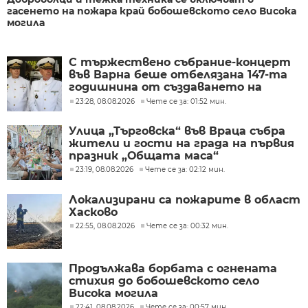
гасенето на пожара край бобошевското село Висока
могила
С тържествено събрание-концерт
във Варна беше отбелязана 147-та
годишнина от създаването на
Военноморските сили
23:28, 08.08.2026
Чете се за: 01:52 мин.
Улица „Търговска“ във Враца събра
жители и гости на града на първия
празник „Общата маса“
23:19, 08.08.2026
Чете се за: 02:12 мин.
Локализирани са пожарите в област
Хасково
22:55, 08.08.2026
Чете се за: 00:32 мин.
Продължава борбата с огнената
стихия до бобошевското село
Висока могила
22:41, 08.08.2026
Чете се за: 00:57 мин.