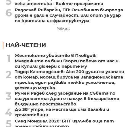
5
лека атлетика - вижте програмата
6
Радослав Рибарски, ПП: Основният въпрос за
дрона е дали е случайност, или опит за удар
по критична инфраструктура
Реклама
НАЙ-ЧЕТЕНИ
1
Жестокото убийство в Пловдив:
Младежите са били Георги повече от час и
си купили дюнери с парите му
2
Тодор Кантарджиев: Ако 200 души са ухапани
от комар, носещ вируса на Западнонилската
треска, един развива тежко усложнение,
засягащо мозъка
3
Румен Радев след заседание на Съвета по
сигурността: Дрон е нахлул в българското
въздушно пространство
4
До 38° утре, на места ще има валежи и
гръмотевици
5
След Мондиал 2026: БНТ излъчва още пет
големи събития пряко