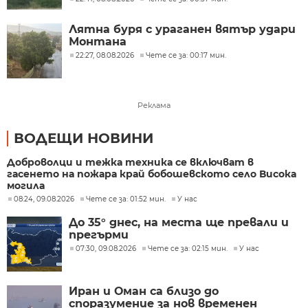
Лятна буря с ураганен вятър удари
Монтана
22:27, 08.08.2026
Чете се за: 00:17 мин.
Реклама
ВОДЕЩИ НОВИНИ
Доброволци и тежка техника се включват в
гасенето на пожара край бобошевското село Висока
могила
08:24, 09.08.2026
Чете се за: 01:52 мин.
У нас
До 35° днес, на места ще превали и
прегърми
07:30, 09.08.2026
Чете се за: 02:15 мин.
У нас
Иран и Оман са близо до
споразумение за нов временен