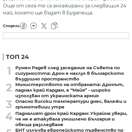
Още от сега те са ангажирани за следващия 24
май, когато ще бъдат в Будапеща.
Сподели
ТОП 24
1
Румен Радев след заседание на Съвета по
сигурността: Дрон е нахлул в българското
въздушно пространство
2
Министерството на отбраната: Дронът,
паднал край Кардам, е “Майя” - широко
използван от украинската армия
3
Опасно високи температури днес, валежи и
гръмотевици утре
4
Падналият дрон край Кардам: Украйна увери,
че не е атакувала умишлено България и
обеща разследване
БНТ излъчва европейското първенство по