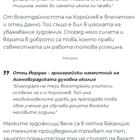
тишина, може би самата икона ги прави."
От всеотдайността на Коройчев е впечатлен
и отец Данчо. Той също е бил в школата на
уважавания художник. Според него силата и
вярата в доброто са това, което прави
съвместната им работа толкова успешна.
Реклама
Отец Йордан – архиерейски наместник на
Асеновградската духовна околия
"Благодаря на тези всеотдайни учители,
особено на г-н Коройчев. Той има
необикновените дарби да преподава това
свое учение да обучава децата въпреки
неговите години."
Малките художници вече са в лятна ваканция,
но техните произведения тръгват на път,
защото поканите към тях не спират да валят.