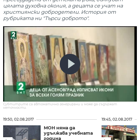
цялата духовна околия, а децата се учат на
християнски добродетели. История от
рубриката ни "Търси доброто".
Субтитрите са автоматично генерирани и може да съдържат
неточности.
19:50, 02.08.2017
19:45, 02.08.2017
МОН няма да
удължава учебната
година