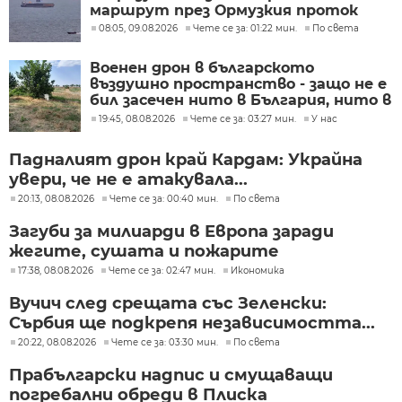
маршрут през Ормузкия проток
08:05, 09.08.2026
Чете се за: 01:22 мин.
По света
Военен дрон в българското
въздушно пространство - защо не е
бил засечен нито в България, нито в
Румъния?
19:45, 08.08.2026
Чете се за: 03:27 мин.
У нас
Падналият дрон край Кардам: Украйна
увери, че не е атакувала...
20:13, 08.08.2026
Чете се за: 00:40 мин.
По света
Загуби за милиарди в Европа заради
жегите, сушата и пожарите
17:38, 08.08.2026
Чете се за: 02:47 мин.
Икономика
Вучич след срещата със Зеленски:
Сърбия ще подкрепя независимостта...
20:22, 08.08.2026
Чете се за: 03:30 мин.
По света
Прабългарски надпис и смущаващи
погребални обреди в Плиска