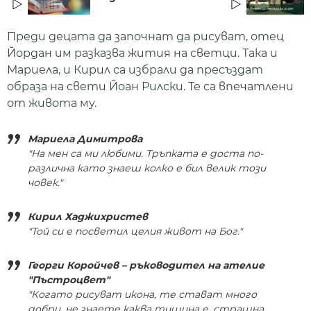
Преди децата да започнат да рисуват, отец
Йордан им разказва жития на светци. Така и
Мариела, и Кирил са избрали да пресъздат
образа на свети Йоан Рилски. Те са впечатлени
от живота му.
Мариела Димитрова
"На мен са ми любими. Тръпката е доста по-
различна като знаеш колко е бил велик този
човек."
Кирил Хаджихристев
"Той си е посветил целия живот на Бог."
Георги Коройчев – ръководител на ателие
"Пъстроцвет"
"Когато рисуват икона, те стават много
добри, не знаете каква тишина е, страшна