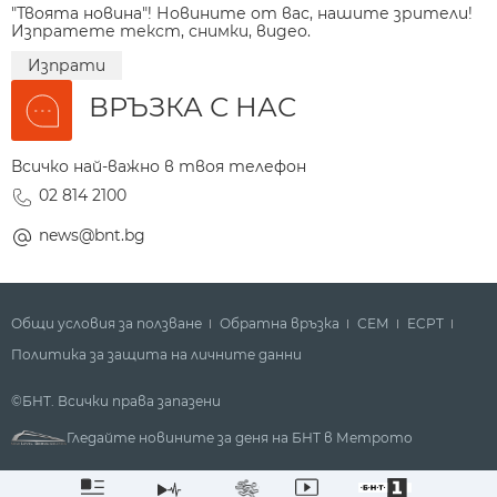
"Твоята новина"! Новините от вас, нашите зрители!
Изпратете текст, снимки, видео.
Изпрати
ВРЪЗКА С НАС
Всичко най-важно в твоя телефон
02 814 2100
news@bnt.bg
Общи условия за ползване
Обратна връзка
СЕМ
ECPT
Политика за защита на личните данни
©БНТ. Всички права запазени
Гледайте новините за деня на БНТ в Метрото