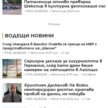
Паталеница отново превърна
Шекспир в културна дестинация със
съвременен прочит
09:57, 04.08.2026
Чете се за: 03:25 мин.
Реклама
ВОДЕЩИ НОВИНИ
След скандала в Банско: Очаква се среща на МВР с
представители на „Шалом“
07:05, 06.08.2026
Чете се за: 01:07 мин.
У нас
Сериозна заплаха за сигурността в
Германия, след като дрон беше
намерен на летището в Лайпциг
07:15, 06.08.2026
Чете се за: 01:37 мин.
По света
Християн Даскалов: Не всеки
неоторизиран достъп означава
пробив на данни, но показва
сериозни пропуски в
08:15, 06.08.2026
Чете се за: 05:52 мин.
У нас
киберсигурността