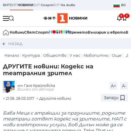
БНТ
БНТ
НОВИНИ
БНТ
Спорт
БНТ
На живо
BG
0
0
Новини
Свят
Спорт
Времето
България и еврото
Би
НАЗАД
Начало
Култура
Общество
У нас
Любопитно
Още
Др
ДРУГИТЕ новини: Кодекс на
театралния зрител
Галя Крайчовска
A+
A-
от
Всичко от автора
Запази
21:58, 28.03.2017
Другите новини
Баба Меца с атракции за празниците, родните
театрали готвят кодекс на зрителите, НАП с
нови електронни услуги, Боб Дилън може да се
размине с наградната премия, Take That ни