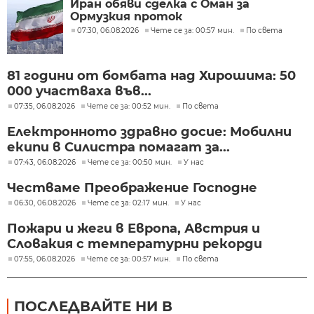
Иран обяви сделка с Оман за
Ормузкия проток
07:30, 06.08.2026
Чете се за: 00:57 мин.
По света
81 години от бомбата над Хирошима: 50
000 участваха във...
07:35, 06.08.2026
Чете се за: 00:52 мин.
По света
Електронното здравно досие: Мобилни
екипи в Силистра помагат за...
07:43, 06.08.2026
Чете се за: 00:50 мин.
У нас
Честваме Преображение Господне
06:30, 06.08.2026
Чете се за: 02:17 мин.
У нас
Пожари и жеги в Европа, Австрия и
Словакия с температурни рекорди
07:55, 06.08.2026
Чете се за: 00:57 мин.
По света
ПОСЛЕДВАЙТЕ НИ В