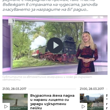
въвеждат в страната на чудесата, започва
гласуването за наградите на БГ радио...
Субтитрите са автоматично генерирани и може да съдържат
неточности.
21:30, 28.03.2017
21:00, 28.03.2017
Възрастна жена падна
Р
и нарани лицето си
"Б
заради изкъртени
п
пейки
п