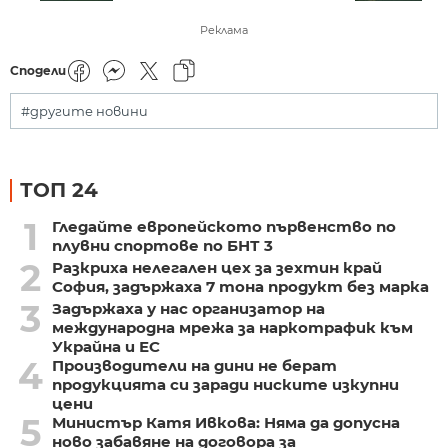
Реклама
Сподели
#другите новини
ТОП 24
1
Гледайте европейското първенство по
плувни спортове по БНТ 3
2
Разкриха нелегален цех за зехтин край
София, задържаха 7 тона продукт без марка
3
Задържаха у нас организатор на
международна мрежа за наркотрафик към
Украйна и ЕС
4
Производители на дини не берат
продукцията си заради ниските изкупни
цени
5
Министър Катя Ивкова: Няма да допусна
ново забавяне на договора за