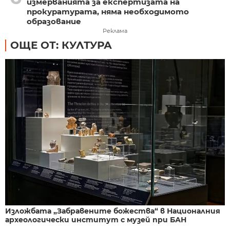
измерванията за експертизата на
прокуратурата, няма необходимото
образование
Реклама
ОЩЕ ОТ: КУЛТУРА
Изложбата „Забравените божества“ в Националния
археологически институт с музей при БАН