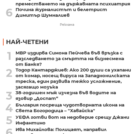
преместването на държавната психиатрия
6
Почина журналистът и белетрист
Димитър Шумналиев
Реклама
НАЙ-ЧЕТЕНИ
1
МВР издирва Симона Пейчева във връзка с
разследването за смъртта на бизнесмена
от Банкя?
2
Тодор Кантарджиев: Ако 200 души са ухапани
от комар, носещ вируса на Западнонилската
треска, един развива тежко усложнение,
засягащо мозъка
3
38-годишен мъж изчезна във водите на
язовир „Доспат“
4
България посреща чудотворната икона на
Света Богородица – "Хавайска"
5
УЕФА готви вот на недоверие срещу Джани
Инфантино
6
Ива Михайлова: Полицаят, направил