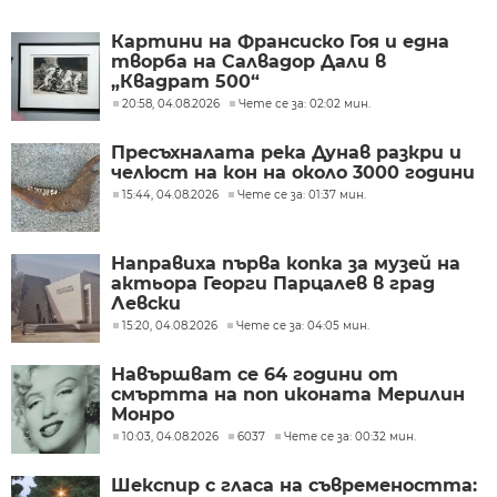
Картини на Франсиско Гоя и една
творба на Салвадор Дали в
„Квадрат 500“
20:58, 04.08.2026
Чете се за: 02:02 мин.
Пресъхналата река Дунав разкри и
челюст на кон на около 3000 години
15:44, 04.08.2026
Чете се за: 01:37 мин.
Направиха първа копка за музей на
актьора Георги Парцалев в град
Левски
15:20, 04.08.2026
Чете се за: 04:05 мин.
Навършват се 64 години от
смъртта на поп иконата Мерилин
Монро
10:03, 04.08.2026
6037
Чете се за: 00:32 мин.
Шекспир с гласа на съвремеността: