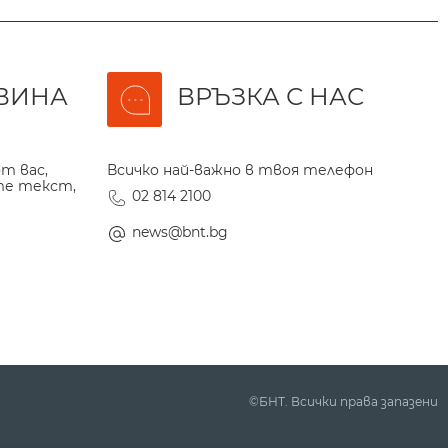
ВИНА
ВРЪЗКА С НАС
т вас,
Всичко най-важно в твоя телефон
те текст,
02 814 2100
news@bnt.bg
©БНТ. Всички права запазени