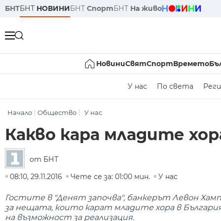
БНТ
БНТ
НОВИНИ
БНТ
Спорт
БНТ
На живо
Новини
Свят
Спорт
Времето
Бъ
У нас
По света
Реги
Начало
Общество
У нас
Какво кара младите хо
от БНТ
08:10, 29.11.2016
Чете се за: 01:00 мин.
У нас
Гостите в "Денят започва", банкерът Левон Хам
за нещата, които карат младите хора в Българи
на възможност за реализация.