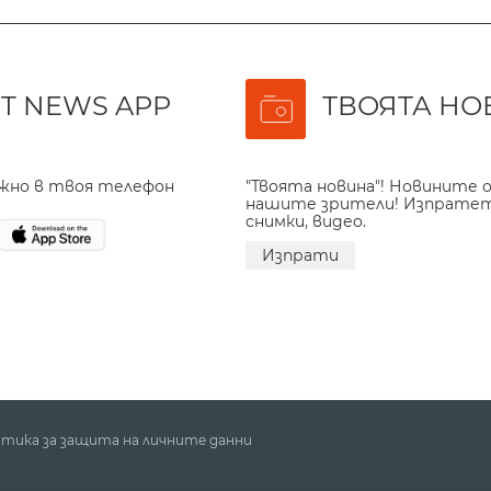
T NEWS APP
ТВОЯТА НО
ажно в твоя телефон
"Твоята новина"! Новините о
нашите зрители! Изпрате
снимки, видео.
Изпрати
тика за защита на личните данни