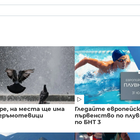
ре, на места ще има
Гледайте европейс
 гръмотевици
първенство по плу
по БНТ 3