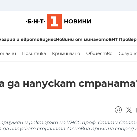
лгария и еврото
Бизнес
Новини от миналото
БНТ Провер
онални
Политика
Криминално
Общество
Сигурн
ра да напускат страната
парцумян и ректорът на УНСС проф. Стати Статев
я да напускат страната. Основна причина според 