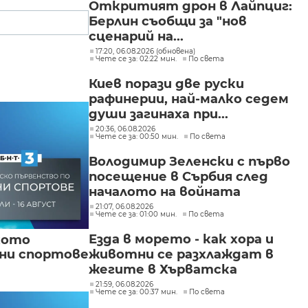
Откритият дрон в Лайпциг:
Берлин съобщи за "нов
сценарий на...
17:20, 06.08.2026 (обновена)
Чете се за: 02:22 мин.
По света
Киев порази две руски
рафинерии, най-малко седем
души загинаха при...
20:36, 06.08.2026
Чете се за: 00:50 мин.
По света
Володимир Зеленски с първо
посещение в Сърбия след
началото на войната
21:07, 06.08.2026
Чете се за: 01:00 мин.
По света
Езда в морето - как хора и
кото
животни се разхлаждат в
вни спортове
жегите в Хърватска
21:59, 06.08.2026
Чете се за: 00:37 мин.
По света