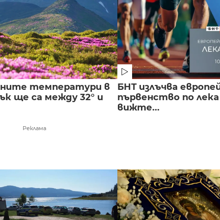
лните температури в
БНТ излъчва европе
к ще са между 32° и
първенство по лека
вижте...
Реклама