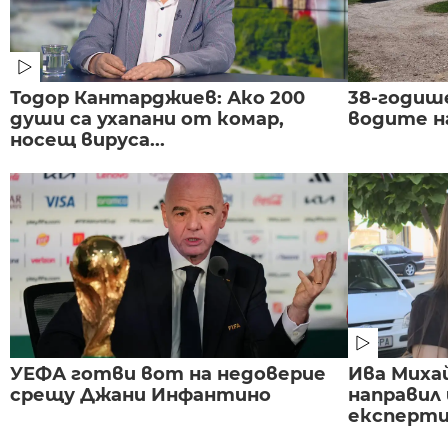
Тодор Кантарджиев: Ако 200
38-годиш
души са ухапани от комар,
водите н
носещ вируса...
УЕФА готви вот на недоверие
Ива Миха
срещу Джани Инфантино
направил
експертиз