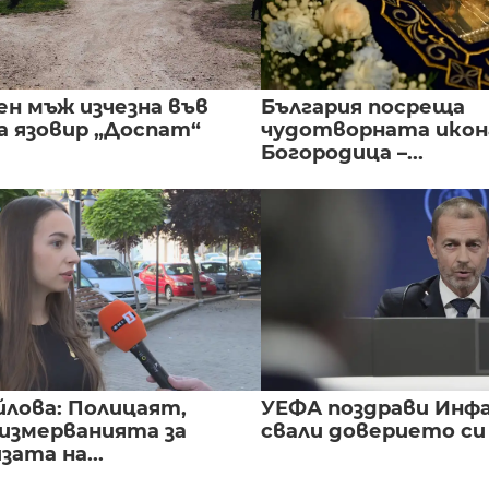
ен мъж изчезна във
България посреща
а язовир „Доспат“
чудотворната икон
Богородица –...
йлова: Полицаят,
УЕФА поздрави Инфа
 измерванията за
свали доверието с
ата на...