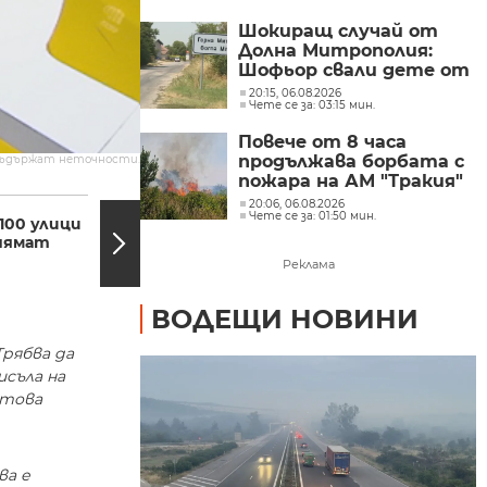
Шокиращ случай от
Долна Митрополия:
Шофьор свали дете от
автобус и го остави на
20:15, 06.08.2026
Чете се за: 03:15 мин.
пътя в жегата
Повече от 8 часа
продължава борбата с
съдържат неточности.
пожара на АМ "Тракия"
22:57, 28.11.2016
22:28,
при отбивката към
20:06, 06.08.2026
Чете се за: 01:50 мин.
Велинград
100 улици
Кола се вряза в
 нямат
заведение на
жълтите павета
Реклама
ВОДЕЩИ НОВИНИ
Трябва да
исъла на
 това
ва е