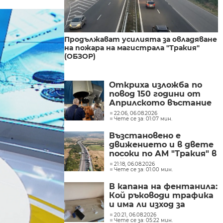
Продължават усилията за овладяване
на пожара на магистрала "Тракия"
(ОБЗОР)
Откриха изложба по
повод 150 години от
Априлското въстание
в Обсерваторията в
22:06, 06.08.2026
Чете се за: 01:07 мин.
Рожен
Възстановено е
движението и в двете
посоки по АМ "Тракия" в
района на 69-ия
21:18, 06.08.2026
Чете се за: 01:00 мин.
километър
В капана на фентанила:
Кой ръководи трафика
и има ли изход за
пристрастените?
20:21, 06.08.2026
Чете се за: 05:22 мин.