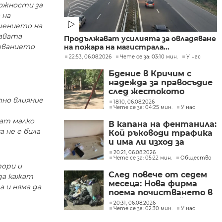
можности за
 на
ешението на
жавата
Продължават усилията за овладяване
зованието
на пожара на магистрала...
22:53, 06.08.2026
Чете се за: 03:10 мин.
У нас
Бдение в Кричим с
надежда за правосъдие
след жестокото
убийство на млад мъж
тно влияние
18:10, 06.08.2026
Чете се за: 04:25 мин.
У нас
в Пловдив от
тийнейджъри
ат малко
В капана на фентанила:
 не е била
Кой ръководи трафика
и има ли изход за
пристрастените?
20:21, 06.08.2026
Чете се за: 05:22 мин.
Общество
тори и
След повече от седем
да кажат
месеца: Нова фирма
 и няма да
поема почистването в
столичните райони
20:31, 06.08.2026
Чете се за: 02:30 мин.
У нас
"Слатина", "Подуяне" и
"Изгрев"