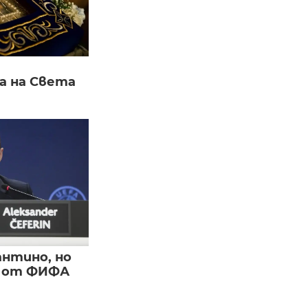
а на Света
нтино, но
и от ФИФА