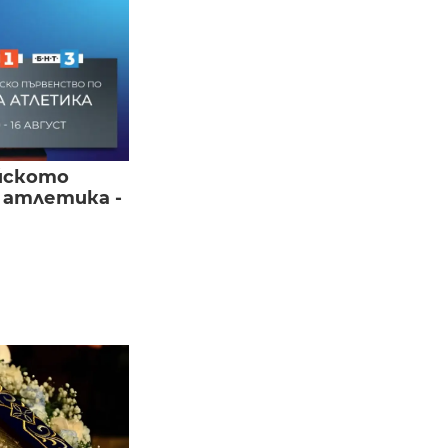
йското
 атлетика -