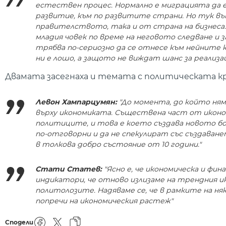
естествен процес. Нормално е миграцията да е
развитие, към по развитите страни. Но тук въ
правителството, така и от страна на бизнеса. 
младия човек по време на неговото следване и
трябва по-сериозно да се отнесе към нейните к
ни е лошо, а защото не виждат шанс за реализац
Двамата засегнаха и темата с политическата кр
Левон Хампарцумян:
"До момента, до който ням
върху икономиката. Съществена част от иконом
политиците, и това е което създава новото б
по-отговорни и да не спекулират със създаване
в толкова добро състояние от 10 години."
Стати Статев:
"Ясно е, че икономическа и фи
индикатори, че отново излизаме на трендния и
политолозите. Надяваме се, че в рамките на ня
попречи на икономическия растеж"
Сподели