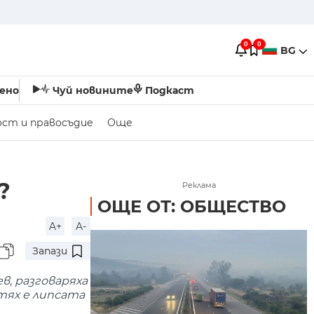
0
0
BG
ено
Чуй новините
Подкаст
ост и правосъдие
Още
?
Реклама
ОЩЕ ОТ: ОБЩЕСТВО
A+
A-
Запази
, разговаряха
тях е липсата