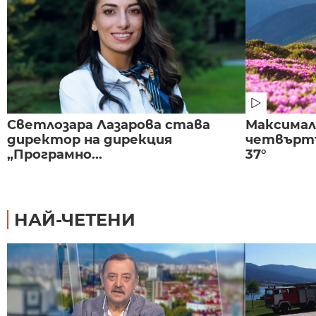
Светлозара Лазарова става
Максима
директор на дирекция
четвъртъ
„Програмно...
37°
НАЙ-ЧЕТЕНИ