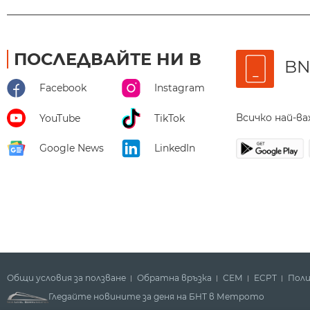
ПОСЛЕДВАЙТЕ НИ В
BN
Facebook
Instagram
Всичко най-в
YouTube
TikTok
Google News
LinkedIn
Общи условия за ползване
Обратна връзка
СЕМ
ECPT
Поли
Гледайте новините за деня на БНТ в Метрото