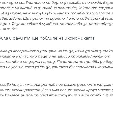
 от една сравнително по бедна държава, с по-малки въз
проса е на активна държавна политика, както от страна
И аз мисля, че ние тук губим много оставяйки изцяло р
 завършване. Ще припомня идеята, която повтарям. Дър
адри. Те заминават в чужбина, не толкова, защото обра
ия тук."
иза и дали тя ще повлияе на икономиката.
аме дългосрочното усещане на криза, няма да има дирек
иката е в частни ръце и не зависи по никакъв начин от
огатство и ни дърпа напред. Политиците трябва да бъд
то на усещането за криза, защото българската икономика
нансова криза няма. Напротив, ние имаме достатъчно фак
кономически растеж. Дали има политическа криза могат 
колко месеца, политическата ситуация ще се стабилизира