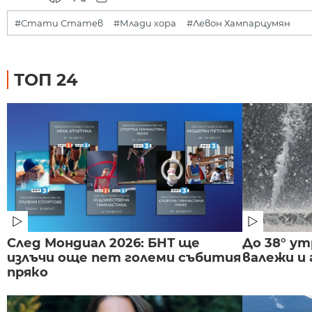
#Стати Статев
#Млади хора
#Левон Хампарцумян
ТОП 24
След Мондиал 2026: БНТ ще
До 38° ут
излъчи още пет големи събития
валежи и
пряко