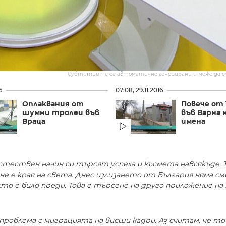
Субтитрите са автоматично генерирани и може да 
6
07:08, 29.11.2016
Оплаквания от
Повече от 
шумни тролеи във
във Варна
Враца
имена
стествен начин си търсят успеха и късмета навсякъде. 
не е края на света. Днес излизането от България няма см
кто е било преди. Това е търсене на друго приложение на
роблема с миграцията на висши кадри. Аз считам, че то