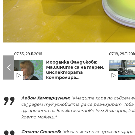
07:33, 29.11.2016
07:18, 29.11.201
Йорданка Фандъкова:
Машините са на терен,
инспектората
контролира...
Левон Хампарцумян:
"Младите хора по съвсем е
създадем тук условията да се реализират. Това 
изгарянето на всички мостове към България, ка
което можеш."
Стати Статев:
"Много често се драматизира п