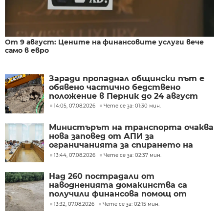
От 9 август: Цените на финансовите услуги вече
само в евро
Заради пропаднал общински път е
обявено частично бедствено
положение в Перник до 24 август
14:05, 07.08.2026
Чете се за: 01:30 мин.
Министърът на транспорта очаква
нова заповед от АПИ за
ограничанията за спирането на
тежкотоварния трафик
13:44, 07.08.2026
Чете се за: 02:37 мин.
Над 260 пострадали от
наводненията домакинства са
получили финансова помощ от
социалното министерство
13:32, 07.08.2026
Чете се за: 02:15 мин.