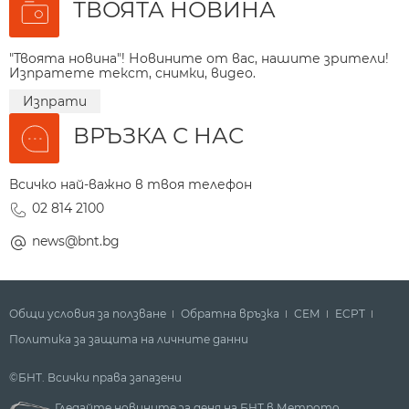
ТВОЯТА НОВИНА
"Твоята новина"! Новините от вас, нашите зрители!
Изпратете текст, снимки, видео.
Изпрати
ВРЪЗКА С НАС
Всичко най-важно в твоя телефон
02 814 2100
news@bnt.bg
Общи условия за ползване
Обратна връзка
СЕМ
ECPT
Политика за защита на личните данни
©БНТ. Всички права запазени
Гледайте новините за деня на БНТ в Метрото