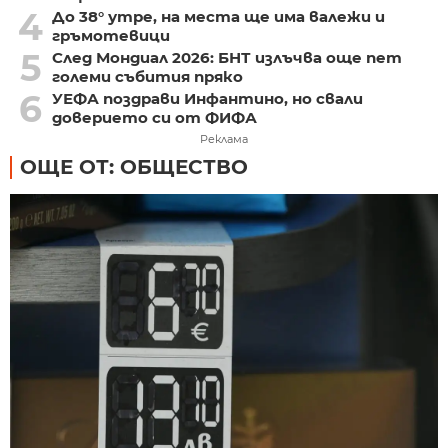
4
До 38° утре, на места ще има валежи и
гръмотевици
5
След Мондиал 2026: БНТ излъчва още пет
големи събития пряко
6
УЕФА поздрави Инфантино, но свали
доверието си от ФИФА
Реклама
ОЩЕ ОТ: ОБЩЕСТВО