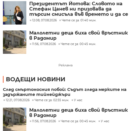
Президентът Йотова: Словото на
Стефан Цанев ни призовава да
търсим смисъла във времето и да се
ръководим от нравствената мяра
12:08, 07.08.2026
Чете се за: 01:40 мин.
на съвестта
Малолетни деца биха свой връстник
в Радомир
11:56, 07.08.2026
Чете се за: 00:45 мин.
Реклама
ВОДЕЩИ НОВИНИ
След смъртоносния побой: Съдът гледа мерките на
задържаните тийнейджъри
12:21, 07.08.2026
Чете се за: 02:55 мин.
У нас
Малолетни деца биха свой връстник
в Радомир
11:56, 07.08.2026
Чете се за: 00:45 мин.
У нас