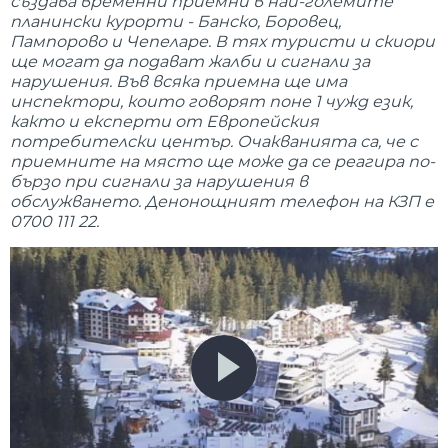
създава временни приемни в най-големите
планински курорти - Банско, Боровец,
Пампорово и Чепеларе. В тях туристи и скиори
ще могат да подават жалби и сигнали за
нарушения. Във всяка приемна ще има
инспектори, които говорят поне 1 чужд език,
както и експерти от Европейския
потребителски център. Очакванията са, че с
приемните на място ще може да се реагира по-
бързо при сигнали за нарушения в
обслужването. Денонощният телефон на КЗП е
0700 111 22.