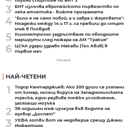
плувни спортове по БНТ 3
3
БНТ излъчва европейското първенство по
лека атлетика - вижте програмата
4
"Било е не само побой, а и гавра с жертвата":
Младежи между 14 и 17 г. са пребили до смърт
мъж в Пловдив
5
Километрично задръстване по обходните
маршрути след пожара на АМ "Тракия"
6
ЦСКА удари здраво Макаби (Тел Авив) в
първия мач
Реклама
НАЙ-ЧЕТЕНИ
1
Тодор Кантарджиев: Ако 200 души са ухапани
от комар, носещ вируса на Западнонилската
треска, един развива тежко усложнение,
засягащо мозъка
2
38-годишен мъж изчезна във водите на
язовир „Доспат“
3
УЕФА готви вот на недоверие срещу Джани
Инфантино