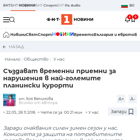
БНТ
БНТ
НОВИНИ
БНТ
Спорт
БНТ
На живо
BG
4
0
Новини
Свят
Спорт
Времето
България и еврото
Би
НАЗАД
Начало
Общество
У нас
Създават временни приемни за
нарушения в най-големите
планински курорти
Зоя Велинова
A+
A-
от
Всичко от автора
Запази
22:05, 28.11.2016
Чете се за: 00:21 мин.
У нас
Заради очаквания силен зимен сезон у нас,
Комисията за защита на потребителите