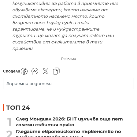
комуникативни. За работа в приемните ние
обучаваме експерти, които наемаме от
съответното населено място, които
владеят поне 1 чужд език и така
гарантираме, че и чуждестранните
туристи ще могат да получат съвет или
съдействие от служителите в тези
приемни.
Реклама
Сподели
#приемни родители
ТОП 24
1
След Мондиал 2026: БНТ излъчва още пет
големи събития пряко
2
Гледайте европейското първенство по