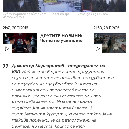
Субтитрите са автоматично генерирани и може да съдържат
неточности.
21:41, 28.11.2016
21:38, 28.11.2016
ДРУГИТЕ НОВИНИ:
Чети по устните
Димитър Маргаритов - председател на
КЗП
: Най-често в приемните през зимния
сезон туристите се оплакват от дублиране
на резервации, изгубен багаж, липса на
информация при предоставянето на
различни услуги на ски пистите или при
настаняването им. Имаме пълното
съдействие на местните власти в
съответните курорти, където откриваме
такива приемни. Те са разположени на
централни места, които са най-