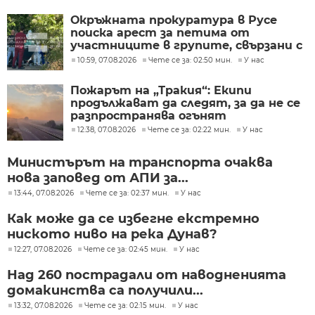
Окръжната прокуратура в Русе
поиска арест за петима от
участниците в групите, свързани с
разбитата лаборатория за
10:59, 07.08.2026
Чете се за: 02:50 мин.
У нас
фентанил
Пожарът на „Тракия“: Екипи
продължават да следят, за да не се
разпространява огънят
12:38, 07.08.2026
Чете се за: 02:22 мин.
У нас
Министърът на транспорта очаква
нова заповед от АПИ за...
13:44, 07.08.2026
Чете се за: 02:37 мин.
У нас
Как може да се избегне екстремно
ниското ниво на река Дунав?
12:27, 07.08.2026
Чете се за: 02:45 мин.
У нас
Над 260 пострадали от наводненията
домакинства са получили...
13:32, 07.08.2026
Чете се за: 02:15 мин.
У нас