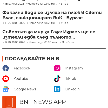
13:19, 10.08.2026
Чете се за: 02:42 мин.
У нас
Фекални води се изляха на плаж в Свети
Влас, санкционират ВиК - Бургас
10:26, 10.08.2026
Чете се за: 01:55 мин.
У нас
Съветът за мир за Газа: Израел ще се
изтегли едва след пълното...
12:20, 10.08.2026
Чете се за: 03:00 мин.
По света
ПОСЛЕДВАЙТЕ НИ В
Facebook
Instagram
YouTube
TikTok
Google News
LinkedIn
BNT NEWS APP