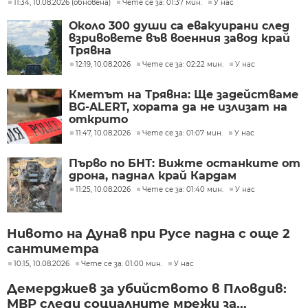
11:34, 10.08.2026 (обновена)
Чете се за: 01:37 мин.
У нас
Около 300 души са евакуирани след
взривовете във военния завод край
Трявна
12:19, 10.08.2026
Чете се за: 02:22 мин.
У нас
Кметът на Трявна: Ще задействаме
BG-ALERT, хората да не излизат на
открито
11:47, 10.08.2026
Чете се за: 01:07 мин.
У нас
Първо по БНТ: Вижте останките от
дрона, паднал край Кардам
11:25, 10.08.2026
Чете се за: 01:40 мин.
У нас
Нивото на Дунав при Русе падна с още 2
сантиметра
10:15, 10.08.2026
Чете се за: 01:00 мин.
У нас
Демерджиев за убийството в Пловдив:
МВР следи социалните мрежи за...