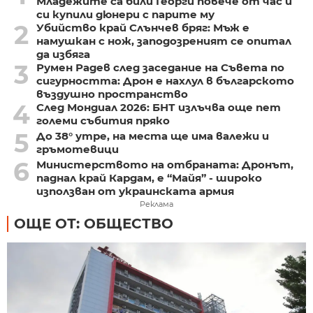
Младежите са били Георги повече от час и
си купили дюнери с парите му
2
Убийство край Слънчев бряг: Мъж е
намушкан с нож, заподозреният се опитал
да избяга
3
Румен Радев след заседание на Съвета по
сигурността: Дрон е нахлул в българското
въздушно пространство
4
След Мондиал 2026: БНТ излъчва още пет
големи събития пряко
5
До 38° утре, на места ще има валежи и
гръмотевици
6
Министерството на отбраната: Дронът,
паднал край Кардам, е “Майя” - широко
използван от украинската армия
Реклама
ОЩЕ ОТ: ОБЩЕСТВО