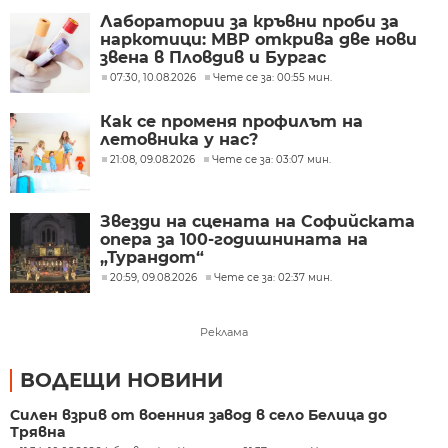
Лаборатории за кръвни проби за
наркотици: МВР открива две нови
звена в Пловдив и Бургас
07:30, 10.08.2026
Чете се за: 00:55 мин.
Как се променя профилът на
летовника у нас?
21:08, 09.08.2026
Чете се за: 03:07 мин.
Звезди на сцената на Софийската
опера за 100-годишнината на
„Турандот“
20:59, 09.08.2026
Чете се за: 02:37 мин.
Реклама
ВОДЕЩИ НОВИНИ
Силен взрив от военния завод в село Белица до
Трявна