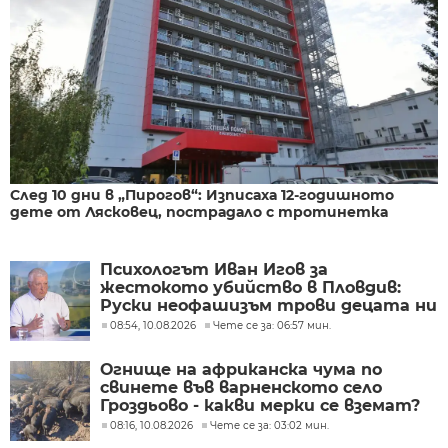
След 10 дни в „Пирогов“: Изписаха 12-годишното
дете от Лясковец, пострадало с тротинетка
Психологът Иван Игов за
жестокото убийство в Пловдив:
Руски неофашизъм трови децата ни
08:54, 10.08.2026
Чете се за: 06:57 мин.
Огнище на африканска чума по
свинете във варненското село
Гроздьово - какви мерки се вземат?
08:16, 10.08.2026
Чете се за: 03:02 мин.