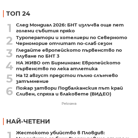
ТОП 24
1
След Мондиал 2026: БНТ излъчва още пет
големи събития пряко
2
Туроператори и хотелиери по Северното
Черноморие отчитат по-слаб сезон
3
Гледайте европейското първенство по
плуване по БНТ 3
4
НА ЖИВО от Бирмингам: Европейското
първенство по лека атлетика
5
На 12 август предстои пълно слънчево
затъмнение
6
Пожар затвори Подбалканския път край
Сливен, спряха и влаковете (ВИДЕО)
Реклама
НАЙ-ЧЕТЕНИ
1
Жестокото убийство в Пловдив: