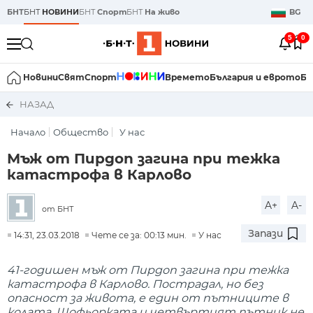
БНТ
БНТ
НОВИНИ
БНТ
Спорт
БНТ
На живо
BG
5
0
Новини
Свят
Спорт
Времето
България и еврото
Би
НАЗАД
Начало
Общество
У нас
Мъж от Пирдоп загина при тежка
катастрофа в Карлово
A+
A-
от БНТ
Запази
14:31, 23.03.2018
Чете се за: 00:13 мин.
У нас
41-годишен мъж от Пирдоп загина при тежка
катастрофа в Карлово. Пострадал, но без
опасност за живота, е един от пътниците в
колата. Шофьорката и четвъртият пътник не