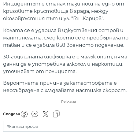
Инцидентът е станал тази нощ на едно от
кръговите кръстовища в града, между
околовръстния път и ул. "Ген.Карцов".
Колата се е ударила в изкуствения остров и
мантинелата, след което се е преобърнала по
таван и се е забила във военното поделение.
30-годишната шофьорка е с малък опит, няма
данни да е употребила алкохол и наркотици,
уточняват от полицията.
Вероятната причина за катастрофата е
несоъбразена с хлъзгавата настилка скорост.
Реклама
Сподели
#катастрофа