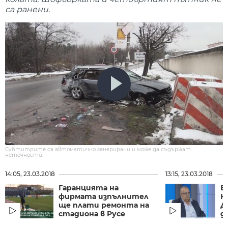
са ранени.
Субтитрите са автоматично генерирани и може да съдържат
неточности.
14:05, 23.03.2018
13:15, 23.03.2018
Гаранцията на
Б
фирмата изпълнител
Н
ще плати ремонта на
Д
стадиона в Русе
до