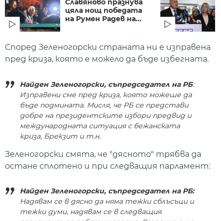
Славяново празнува
цяла нощ победата
на Румен Радев на...
Според Зеленогорски страната ни е изправена
пред криза, която е можело да бъде избегната.
Найден Зеленогорски, съпредседател на РБ
:
Изправени сме пред криза, която можеше да
бъде подмината. Мисля, че РБ се представи
добре на президентските избори предвид и
международната ситуация с бежанската
криза, Брекзит и т.н.
Зеленогорски смята, че "дясното" трябва да
остане сплотено и при следващия парламент:
Найден Зеленогорски, съпредседател на РБ:
Надявам се в дясно да няма тежки сблъсъци и
тежки думи, надявам се в следващия