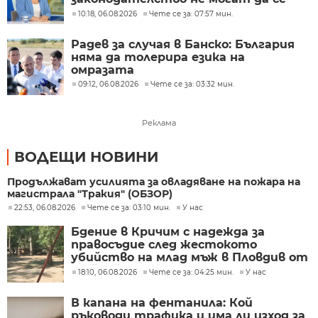
правят през бюджета
10:18, 06.08.2026
Чете се за: 07:57 мин.
Радев за случая в Банско: България
няма да толерира езика на
омразата
09:12, 06.08.2026
Чете се за: 03:32 мин.
Реклама
ВОДЕЩИ НОВИНИ
Продължават усилията за овладяване на пожара на
магистрала "Тракия" (ОБЗОР)
22:53, 06.08.2026
Чете се за: 03:10 мин.
У нас
Бдение в Кричим с надежда за
правосъдие след жестокото
убийство на млад мъж в Пловдив от
тийнейджъри
18:10, 06.08.2026
Чете се за: 04:25 мин.
У нас
В капана на фентанила: Кой
ръководи трафика и има ли изход за