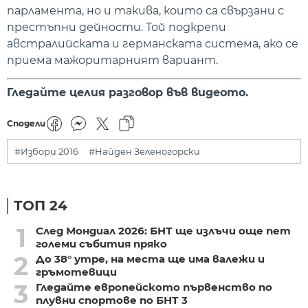
парламента, но и такива, които са свързани с
престъпни дейности. Той подкрепи
австралийската и германската система, ако се
приема мажоритарният вариант.
Гледайте целия разговор във видеото.
Сподели
#Избори 2016
#Найден Зеленогорски
ТОП 24
1
След Мондиал 2026: БНТ ще излъчи още пет
големи събития пряко
2
До 38° утре, на места ще има валежи и
гръмотевици
3
Гледайте европейското първенство по
плувни спортове по БНТ 3