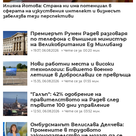
Илияна Йотова: Страна ни има потенциал в
сферата на изкуствения интелект и бизнесът
забелязва тези перспективи
Премиерът Румен Радев разговаря
по телефона с външния министър
на Великобритания Ед Милибанд
19:37, 06.08.2026
Чете се за: 00:20 мин.
Нови работни места и високи
технологии: Бившето военно
летище в Доброславци се превръща
в голям космически център
15:35, 06.08.2026
Чете се за: 01:55 мин.
"Галъп": 42% одобрение на
правителството на Радев след
първите 100 дни управление
12:50, 06.08.2026
Чете се за: 03:52 мин.
Омбудсманът Велислава Делчева:
Промените в трудовото
законодателство не могат да се