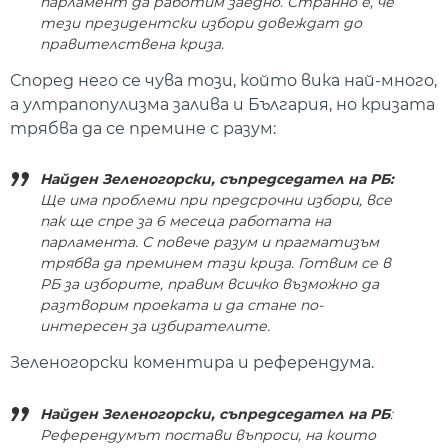
парламент да работим заедно. Странно е, че
тези президентски избори довеждат до
правителствена криза.
Според него се чува този, който вика най-много,
а ултрапопулизма залива и България, но кризата
трябва да се премине с разум:
Найден Зеленогорски, съпредседател на РБ:
Ще има проблеми при предсрочни избори, все
пак ще спре за 6 месеца работата на
парламента. С повече разум и прагматизъм
трябва да преминем тази криза. Готвим се в
РБ за изборите, правим всичко възможно да
разтворим проеката и да стане по-
интересен за избирателите.
Зеленогорски коментира и референдума.
Найден Зеленогорски, съпредседател на РБ
:
Референдумът постави въпроси, на които