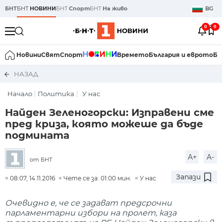
БНТ
БНТ
НОВИНИ
БНТ
Спорт
БНТ
На живо
BG
0
0
Новини
Свят
Спорт
Времето
България и еврото
Би
НАЗАД
Начало
Политика
У нас
Найден Зеленогорски: Изправени сме
пред криза, която можеше да бъде
подмината
A+
A-
от БНТ
Запази
08:07, 14.11.2016
Чете се за: 01:00 мин.
У нас
Очевидно е, че се задават предсрочни
парламентарни избори на пролет, каза