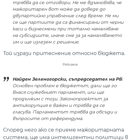
трябва да се отговори. Не ме вдъхновява, че
мажоритарен вот може да доведе до
двупартийно управление след време. Не ми
се ще партиите да са финансирани от черни
каси и бизнесмени при тотално намаляване
на субсидиите, иначе сме за за намаляването
им и ще излезем с решение.
Той изрази притеснение относно бюджета.
Реклама
Найден Зеленогорски, съпредседател на РБ
:
Основен проблем е бюджетът, дали ще го
внася служебният парламент, или ще
продължим с този. Законопроектът за
антикорупция е важен и трябва да се
гласува. Парламентът трябва да обсъди и
въпросите от референдума.
Според него ако се приеме мажоритарната
система, ще има интелигентни политици в