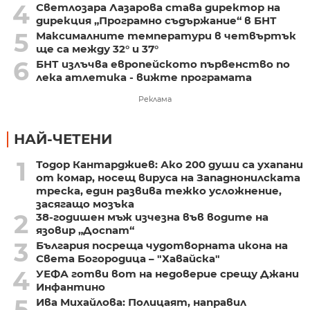
4
Светлозара Лазарова става директор на
дирекция „Програмно съдържание“ в БНТ
5
Максималните температури в четвъртък
ще са между 32° и 37°
6
БНТ излъчва европейското първенство по
лека атлетика - вижте програмата
Реклама
НАЙ-ЧЕТЕНИ
1
Тодор Кантарджиев: Ако 200 души са ухапани
от комар, носещ вируса на Западнонилската
треска, един развива тежко усложнение,
засягащо мозъка
2
38-годишен мъж изчезна във водите на
язовир „Доспат“
3
България посреща чудотворната икона на
Света Богородица – "Хавайска"
4
УЕФА готви вот на недоверие срещу Джани
Инфантино
5
Ива Михайлова: Полицаят, направил