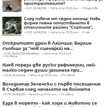
пристрастените?
20:21, 06.08.2026
Чете се за: 05:22 мин.
Общество
След повече от седем месеца: Нова
фирма поема почистването в
столичните райони "Слатина",
"Подуяне" и "Изгрев"
20:31, 06.08.2026
Чете се за: 02:30 мин.
У нас
Откритият дрон в Лайпциг: Берлин
съобщи за "нов сценарий на...
17:20, 06.08.2026 (обновена)
Чете се за: 02:22 мин.
По света
Киев порази две руски рафинерии, най-
малко седем души загинаха при...
20:36, 06.08.2026
Чете се за: 00:50 мин.
По света
Володимир Зеленски с първо посещение
в Сърбия след началото на войната
21:07, 06.08.2026
Чете се за: 01:00 мин.
По света
Езда в морето - как хора и животни се