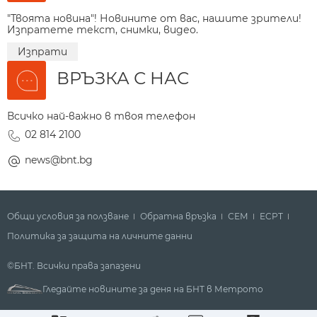
"Твоята новина"! Новините от вас, нашите зрители!
Изпратете текст, снимки, видео.
Изпрати
ВРЪЗКА С НАС
Всичко най-важно в твоя телефон
02 814 2100
news@bnt.bg
Общи условия за ползване
Обратна връзка
СЕМ
ECPT
Политика за защита на личните данни
©БНТ. Всички права запазени
Гледайте новините за деня на БНТ в Метрото