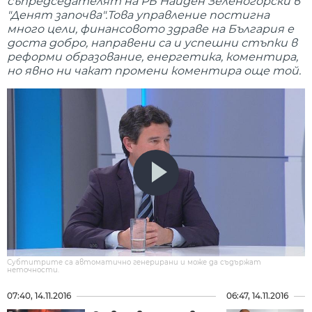
съпредседателят на РБ Найден Зеленогорски в
"Денят започва".Това управление постигна
много цели, финансовото здраве на България е
доста добро, направени са и успешни стъпки в
реформи образование, енергетика, коментира,
но явно ни чакат промени коментира още той.
Субтитрите са автоматично генерирани и може да съдържат
неточности.
07:40, 14.11.2016
06:47, 14.11.2016