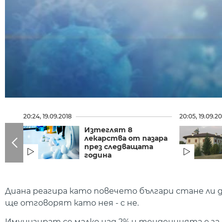
20:24, 19.09.2018
20:05, 19.09.2
Изтеглят 8
лекарства от пазара
през следващата
година
Диана реагира като повечето българи стане ли 
ще отговорят като нея - с не.
Имунизират се малко над 2% и тенденцията е за н