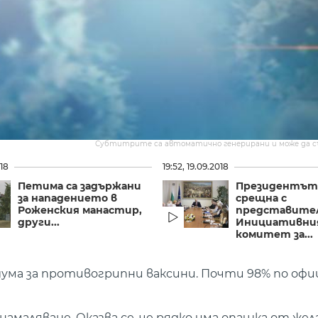
Субтитрите са автоматично генерирани и може да 
018
19:52, 19.09.2018
Петима са задържани
​Президентът
за нападението в
срещна с
Роженския манастир,
представите
други...
Инициативни
комитет за...
дума за противогрипни ваксини. Почти 98% по офи
амаляване. Оказва се, че рядко има опашка от жел