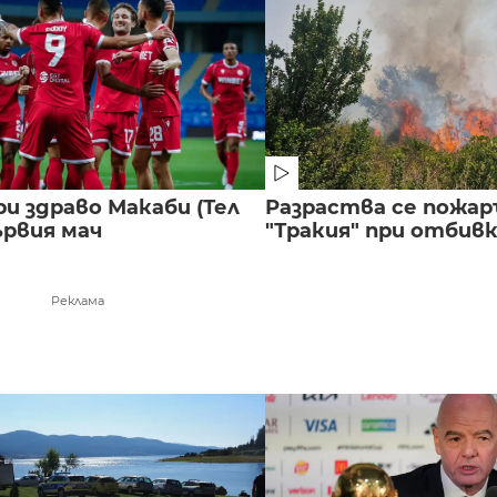
и здраво Макаби (Тел
Разраства се пожар
ървия мач
"Тракия" при отбивка
Реклама