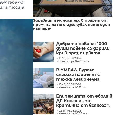
Центъра по
, а това е
Здравният министър: Страхът от
промяната не е излекувал нито един
пациент
Добрата новина: 1000
души повече са дарили
кръв през първата
половина на 2026 г.
14:50, 06.08.2026
Чете се за: 04:07 мин.
В УМБАЛ Бургас
спасиха пациент с
тежка легионелна
инфекция
10:45, 06.08.2026
Чете се за: 03:12 мин.
Епидемията от ебола в
ДР Конго е „по-
критична от всякога“,
съобщиха от „Лекари
22:46, 05.08.2026
Чете се за: 02:35 мин.
без граници“