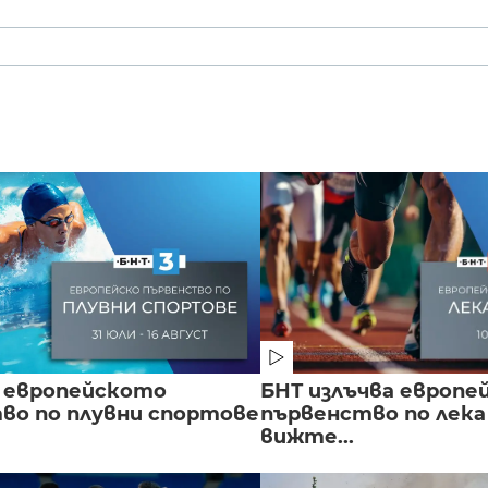
 европейското
БНТ излъчва европе
во по плувни спортове
първенство по лека
вижте...