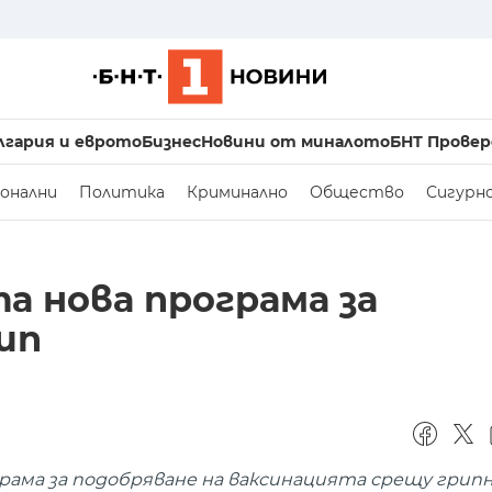
лгария и еврото
Бизнес
Новини от миналото
БНТ Провер
онални
Политика
Криминално
Общество
Сигурн
та нова програма за
ип
грама за подобряване на ваксинацията срещу грипн