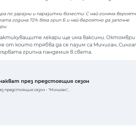
а по заразни и паразитни болести: С най-голяма вероят
лата година 72% бяха грип Б и най-вероятно да започне
ри.
рактикуващите лекари ще има ваксини. Октомври 
 от които трябва да се пазим са Мичиган, Сингап
първата грипна пандемия в света.
чакват през предстоящия сезон
 предстоящия сезон - "Мичиган",...