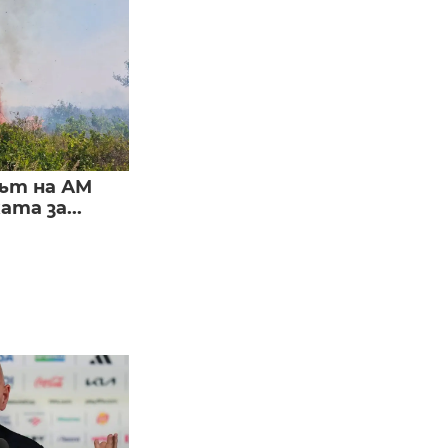
ът на АМ
та за...