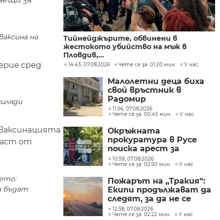
ваксина на
Тийнейджърите, обвинени в
жестокото убийство на мъж в
Пловдив,...
ерие сред
14:43, 07.08.2026
Чете се за: 01:20 мин.
У нас
Малолетни деца биха
свой връстник в
Радомир
хиляди
11:56, 07.08.2026
Чете се за: 00:45 мин.
У нас
 ваксинацията
Окръжната
прокуратура в Русе
част от
поиска арест за
петима от
10:59, 07.08.2026
Чете се за: 02:50 мин.
У нас
участниците в
групите, свързани с
ето:
Пожарът на „Тракия“:
разбитата
а бъдат
Екипи продължават да
лаборатория за
следят, за да не се
фентанил
разпространява
12:38, 07.08.2026
Чете се за: 02:22 мин.
У нас
огънят