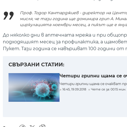
Проф. Тодор Кантарджиев - директор на Център
мисля, че тази година ще доминира грип А. Мина
циркулацията ноември месец, а пикът ще е януа
До няколко дни в аптечната мрежа и при общоп
подходящият месец за профилактика, а щамовете
Пукет. Тази година се навършват 100 години от 
СВЪРЗАНИ СТАТИИ:
Четири грипни щама се о
Четири грипни щама се очакват през
16:45, 19.09.2018
Чете се за: 00:15 мин.