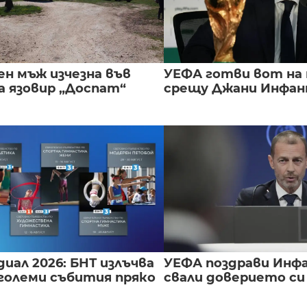
ен мъж изчезна във
УЕФА готви вот на
а язовир „Доспат“
срещу Джани Инфа
иал 2026: БНТ излъчва
УЕФА поздрави Инфа
големи събития пряко
свали доверието с