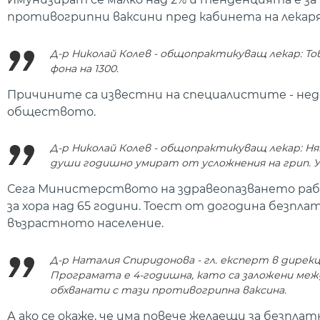
противогрипни ваксини пред кабинета на лекаря
Д-р Николай Колев - общопрактикуващ лекар: То
фона на 1300.
Причините са известни на специалистите - не
обществото.
Д-р Николай Колев - общопрактикуващ лекар: Няма
души годишно умират от усложнения на грип. У
Сега Министерството на здравеопазването раб
за хора над 65 години. Тоест от догодина безпл
възрастното население.
Д-р Наталия Спиридонова - гл. експерт в дире
Програмата е 4-годишна, като са заложени между
обхванати с тази противогрипна ваксина.
А ако се окаже, че има повече желаещи за безплат