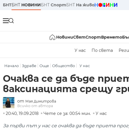
БНТ
БНТ
НОВИНИ
БНТ
Спорт
БНТ
На живо
Новини
Свят
Спорт
Времето
Бъ
У нас
По света
Реги
Начало
Здраве
Още
Общество
У нас
Очаква се да бъде прие
ваксинацията срещу гр
от
Мая Димитрова
Всичко от автора
20:40, 19.09.2018
Чете се за: 00:54 мин.
У нас
За първи път у нас се очаква да бъде приета про