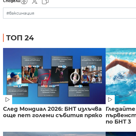
Сподели
#ваксинация
ТОП 24
След Мондиал 2026: БНТ излъчва
Гледайте
още пет големи събития пряко
първенст
по БНТ 3