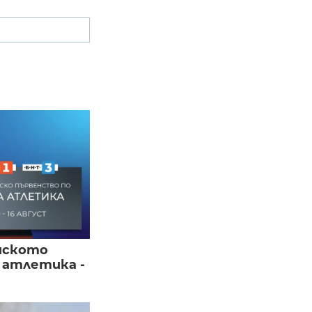
йското
 атлетика -