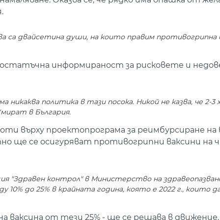
.
ва са двайсетина души, на които правим противогрипна 
достатъчна информираност за рисковете и недов
 никаква политика в тази посока. Никой не казва, че 2-3 
мират в България.
оти върху проектопрограма за реимбурсиране на
атно ще се осигуряват противогрипни ваксини на 
кция "Здравен контрол" в Министерство на здравеопазван
 10% до 25% в крайната година, която е 2022 г., които д
на ваксина от тези 25% - ще се решава в движение.