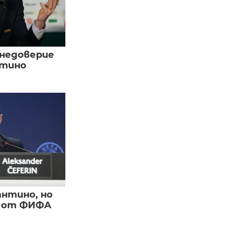
 недоверие
нтино
нтино, но
и от ФИФА