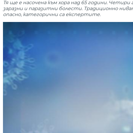
Тя ще е насочена към хора над 65 години. Четир
заразни и паразитни болести. Традиционно ниват
опасно, категорични са експертите.