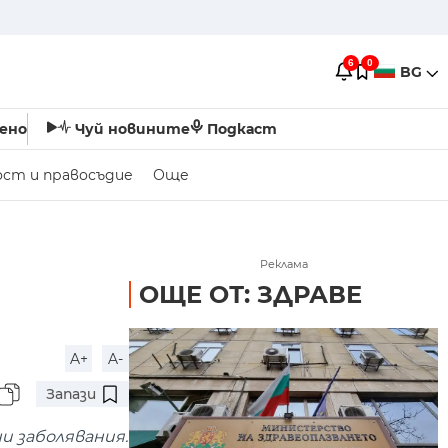
6
0
BG
ено
Чуй новините
Подкаст
ост и правосъдие
Още
Реклама
ОЩЕ ОТ: ЗДРАВЕ
A+
A-
Запази
и заболявания.