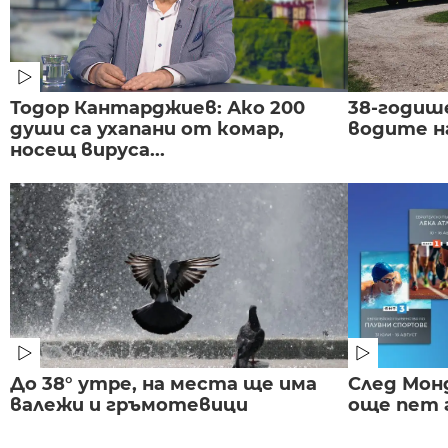
Тодор Кантарджиев: Ако 200
38-годиш
души са ухапани от комар,
водите н
носещ вируса...
До 38° утре, на места ще има
След Монд
валежи и гръмотевици
още пет 