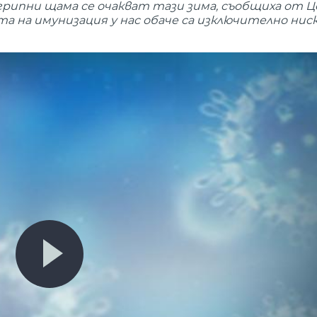
и грипни щама се очакват тази зима, съобщиха от 
а на имунизация у нас обаче са изключително ниски