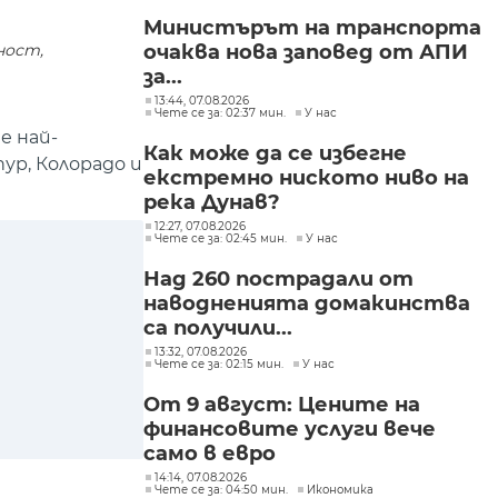
Министърът на транспорта
ност,
очаква нова заповед от АПИ
за...
13:44, 07.08.2026
Чете се за: 02:37 мин.
У нас
е най-
Как може да се избегне
ур, Колорадо и
екстремно ниското ниво на
река Дунав?
12:27, 07.08.2026
Чете се за: 02:45 мин.
У нас
Над 260 пострадали от
наводненията домакинства
са получили...
13:32, 07.08.2026
Чете се за: 02:15 мин.
У нас
От 9 август: Цените на
финансовите услуги вече
само в евро
14:14, 07.08.2026
Чете се за: 04:50 мин.
Икономика