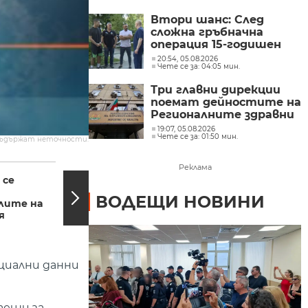
Втори шанс: След
сложна гръбначна
операция 15-годишен
състезател по борба
20:54, 05.08.2026
Чете се за: 04:05 мин.
отново е на крака
Три главни дирекции
поемат дейностите на
Регионалните здравни
инспекции
19:07, 05.08.2026
Чете се за: 01:50 мин.
съдържат неточности.
19:48, 19.09.2018
19:40,
Реклама
 се
​БСП е против
започналата
ВОДЕЩИ НОВИНИ
лите на
процедура за
я
отнемането на гласа
на...
циални данни
аещи за