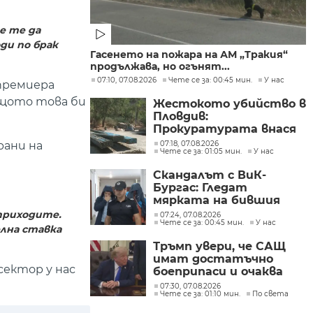
е те да
ди по брак
Гасенето на пожара на АМ „Тракия“
продължава, но огънят...
07:10, 07.08.2026
Чете се за: 00:45 мин.
У нас
 премиера
защото това би
Жестокото убийство в
Пловдив:
Прокуратурата внася
искане „задържане под
рани на
07:18, 07.08.2026
Чете се за: 01:05 мин.
У нас
стража“
Скандалът с ВиК-
Бургас: Гледат
мярката на бившия
директор
 приходите.
07:24, 07.08.2026
Чете се за: 00:45 мин.
У нас
лна ставка
Тръмп увери, че САЩ
имат достатъчно
сектор у нас
боеприпаси и очаква
конфликтът с Иран да
07:30, 07.08.2026
Чете се за: 01:10 мин.
По света
приключи скоро