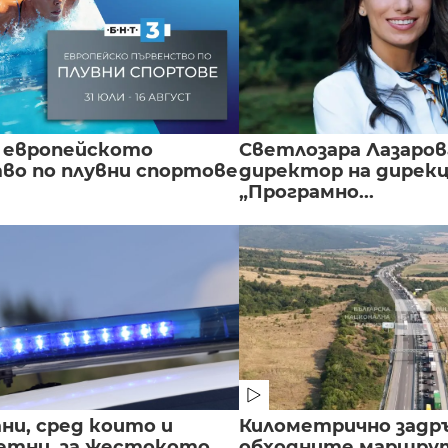
 европейското
Светлозара Лазаров
во по плувни спортове
директор на дирек
„Програмно...
ни, сред които и
Километрично задр
етни, за жестокото
обходните маршрут