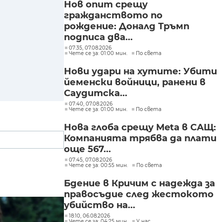
Нов опит срещу
гражданството по
рождение: Доналд Тръмп
подписа два...
07:35, 07.08.2026
Чете се за: 01:00 мин.
По света
Нови удари на хутите: Убити
йеменски войници, ранени в
Саудитска...
07:40, 07.08.2026
Чете се за: 01:00 мин.
По света
Нова глоба срещу Meta в САЩ:
Компанията трябва да плати
още 567...
07:45, 07.08.2026
Чете се за: 00:55 мин.
По света
Бдение в Кричим с надежда за
правосъдие след жестокото
убийство на...
18:10, 06.08.2026
Чете се за: 04:25 мин.
У нас