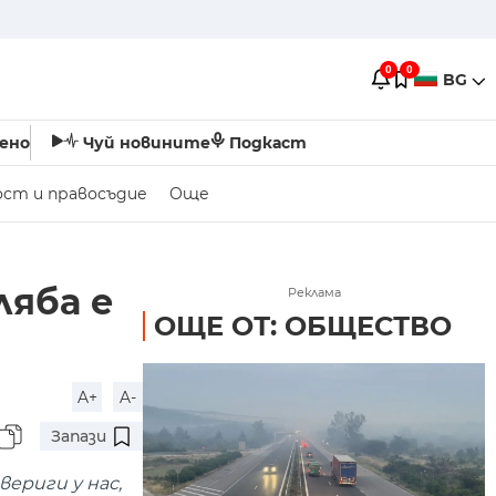
0
0
BG
ено
Чуй новините
Подкаст
ост и правосъдие
Още
ляба е
Реклама
ОЩЕ ОТ: ОБЩЕСТВО
A+
A-
Запази
ериги у нас,