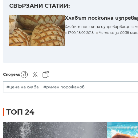
СВЪРЗАНИ СТАТИИ:
Хлябът поскъпна изпрева
Хлябът поскъпна изпреварващо с ме
17:09, 18.09.2018
Чете се за: 00:38 мин.
Сподели
#цена на хляба
#румен порожанов
ТОП 24