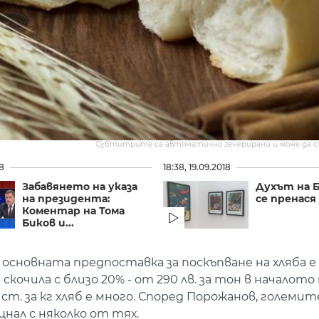
Субтитрите са автоматично генерирани и може да 
18
18:38, 19.09.2018
Забавянето на указа
Духът на 
на президента:
се пренася
Коментар на Тома
Биков и...
основната предпоставка за поскъпване на хляба е
очила с близо 20% - от 290 лв. за тон в началото 
0 ст. за кг хляб е много. Според Порожанов, големит
нал с няколко от тях.