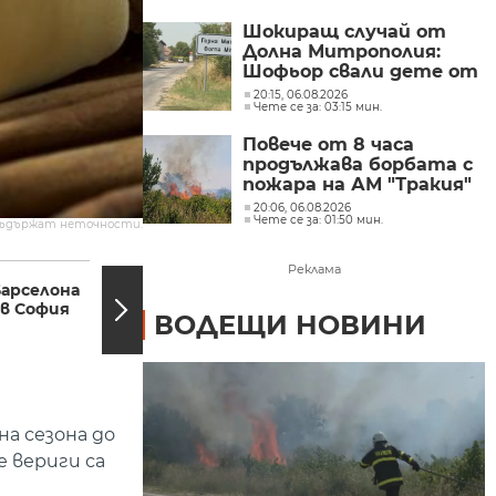
Шокиращ случай от
Долна Митрополия:
Шофьор свали дете от
автобус и го остави на
20:15, 06.08.2026
Чете се за: 03:15 мин.
пътя в жегата
Повече от 8 часа
продължава борбата с
пожара на АМ "Тракия"
при отбивката към
20:06, 06.08.2026
Чете се за: 01:50 мин.
Велинград
съдържат неточности.
18:25, 19.09.2018
18:09,
Реклама
Барселона
Разбиха организирана
 в София
престъпна група за
ВОДЕЩИ НОВИНИ
незаконна сеч
на сезона до
е вериги са