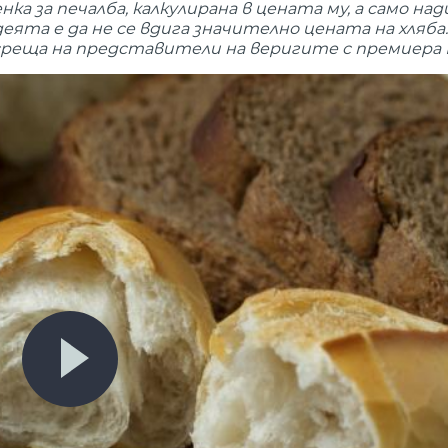
а за печалба, калкулирана в цената му, а само над
деята е да не се вдига значително цената на хляба
среща на представители на веригите с премиера 