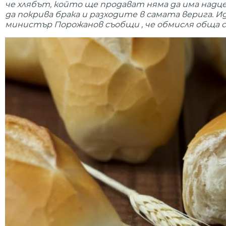
че хлябът, който ще продават няма да има надценк
да покрива брака и разходите в самата верига. И
министър Порожанов съобщи , че обмисля обща 