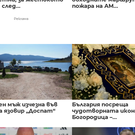
след...
пожара на АМ...
Реклама
ен мъж изчезна във
България посреща
а язовир „Доспат“
чудотворната икон
Богородица –...