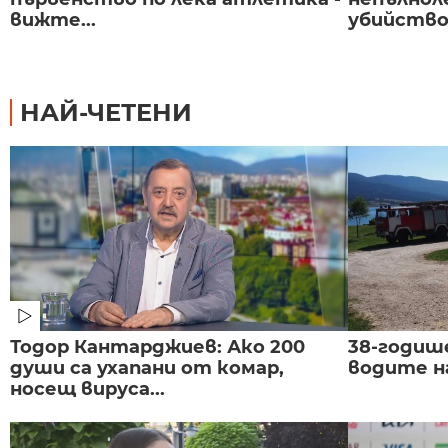
вижте...
убийство 
НАЙ-ЧЕТЕНИ
Тодор Кантарджиев: Ако 200
38-годиш
души са ухапани от комар,
водите н
носещ вируса...