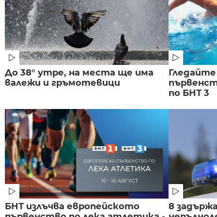
До 38° утре, на места ще има
Гледайте
валежи и гръмотевици
първенст
по БНТ 3
БНТ излъчва европейското
8 задържа
първенство по лека атлетика -
непълнол