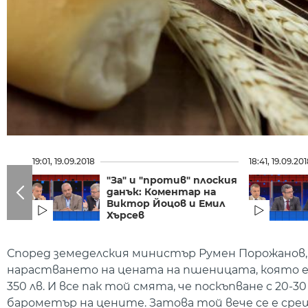
19:01, 19.09.2018
18:41, 19.09.20
"За" и "против" плоския
данък: Коментар на
Виктор Йоцов и Емил
Хърсев
Според земеделския министър Румен Порожанов, 
нарастването на цената на пшеницата, която е ск
350 лв. И все пак той смята, че поскъпване с 20-3
барометър на цените. Затова той вече се е срещ