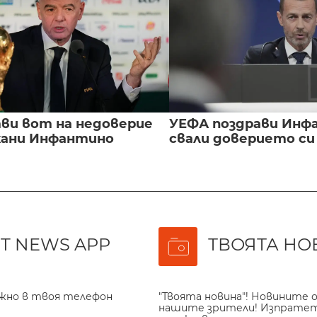
ви вот на недоверие
УЕФА поздрави Инфа
ани Инфантино
свали доверието с
T NEWS APP
ТВОЯТА НО
ажно в твоя телефон
"Твоята новина"! Новините о
нашите зрители! Изпрате