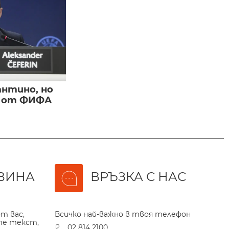
нтино, но
и от ФИФА
ВИНА
ВРЪЗКА С НАС
т вас,
Всичко най-важно в твоя телефон
те текст,
02 814 2100