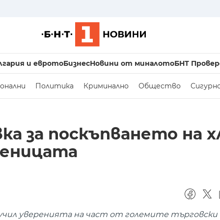
лгария и еврото
Бизнес
Новини от миналото
БНТ Провер
онални
Политика
Криминално
Общество
Сигурн
а за поскъпването на х
шеницата
чил уверенията на част от големите търговски в