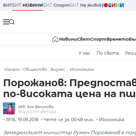
БНТ
БНТ
НОВИНИ
БНТ
Спорт
БНТ
На живо
Новини
Свят
Спорт
Времето
Бъ
У нас
По света
Реги
Начало
Общество
Бизнес
Икономика
Порожанов: Предпоставк
по-високата цена на п
от
Зоя Велинова
Всичко от автора
19:16, 19.09.2018
Чете се за: 00:48 мин.
Икономика
Земеделският министър Румен Порожанов е полу