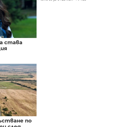
а става
ция
ъстване по
и след