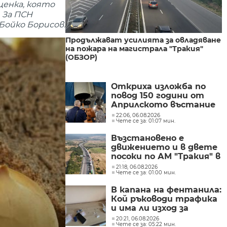
ценка, която
. За ПСН
Бойко Борисов.
Продължават усилията за овладяване
на пожара на магистрала "Тракия"
(ОБЗОР)
Откриха изложба по
повод 150 години от
Априлското въстание
в Обсерваторията в
22:06, 06.08.2026
Чете се за: 01:07 мин.
Рожен
Възстановено е
движението и в двете
посоки по АМ "Тракия" в
района на 69-ия
21:18, 06.08.2026
Чете се за: 01:00 мин.
километър
В капана на фентанила:
Кой ръководи трафика
и има ли изход за
пристрастените?
20:21, 06.08.2026
Чете се за: 05:22 мин.