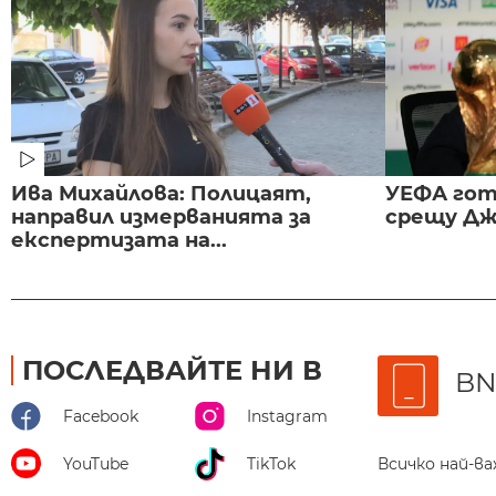
Ива Михайлова: Полицаят,
УЕФА гот
направил измерванията за
срещу Дж
експертизата на...
ПОСЛЕДВАЙТЕ НИ В
BN
Facebook
Instagram
Всичко най-в
YouTube
TikTok