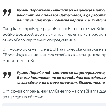
Румен Порожанов - министър на земеделието,
работят не с печалба върху хляба, а да работ
или други разходи в самата верига. Т.е. хлябът
След като проведе разговори с всички търговски
Бойко Борисов. Все пак министърът е категориче
означавало картелно споразумение.
Относно искането на БСП за по-ниска ставка на 
Евросъюза има най-ниска ставка за насъщните п
министерство.
Румен Порожанов - министър на земеделието, 
В този контекст не се предвижда със законо
за какъвто и да е друг продукт, включително и
От друга страна, намаляването на ставката ДД
да излезе на светло.