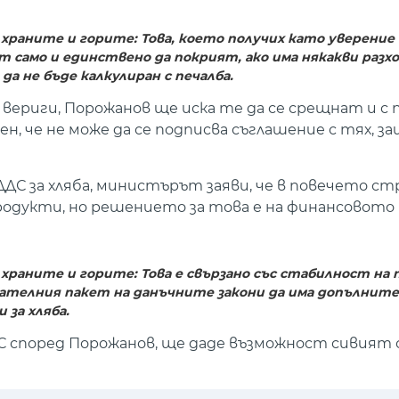
 храните и горите:
Това, което получих като уверение 
ят само и единствено да покрият, ако има някакви разхо
 да не бъде калкулиран с печалба.
 вериги, Порожанов ще иска те да се срещнат и с
н, че не може да се подписва съглашение с тях, 
ДДС за хляба, министърът заяви, че в повечето ст
родукти, но решението за това е на финансовото
храните и горите: Т
ова е свързано със стабилност на
дателния пакет на данъчните закони да има допълните
 за хляба.
С според Порожанов, ще даде възможност сивият 