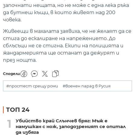
започнати нещата, но не може с една лека ръка
да бутнеш къщи, в които живеят над 200
човека.
Живеещи в махалата заявиха, че не желаят да се
стига до ескалиране на напрежението. До
сблъсъци не се стигна. Екипи на полицията и
жандармерията ще останат да дежурят и
през нощта.
Сподели
#простест срещу роми
#военен парад в Русия
ТОП 24
1
Убийство край Слънчев бряг: Мъж е
намушкан с нож, заподозреният се опитал
да избяга