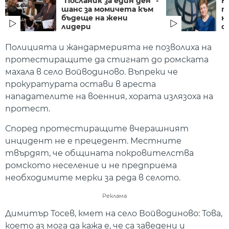
"Посланик за един ден" -
К
шанс за момичета към
п
бъдеще на жени
н
лидери
от
Полицията и жандармерията не позволиха на
протестиращите да стигнат до ромската
махала в село Войводиново. Въпреки че
прокуратурата остави в ареста
нападателите на военния, хората излязоха на
протест.
Според протестиращите вчерашният
инцидент не е прецедент. Местните
твърдят, че общината покровителства
ромското неселение и не предприема
необходимите мерки за реда в селото.
Реклама
Димитър Тосев, кмет на село Войводиново: Това,
което аз мога да кажа е, че са заведени и