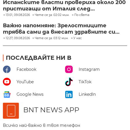
Испанските власти провериха около 200
пристигащи от Италия след...
13:01, 09.08.2026
Чете се за: 02:02 мин.
По света
Важно напомняне: Зрелостниците
трябва сами да внесат здравните си...
12:27, 09.08.2026
Чете се за: 03:12 мин.
У нас
ПОСЛЕДВАЙТЕ НИ В
Facebook
Instagram
YouTube
TikTok
Google News
LinkedIn
BNT NEWS APP
Всичко най-важно в твоя телефон