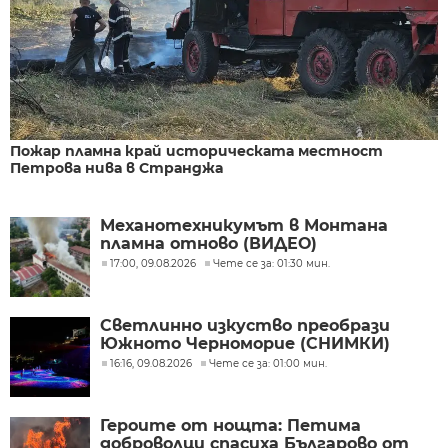
Пожар пламна край историческата местност
Петрова нива в Странджа
Механотехникумът в Монтана
пламна отново (ВИДЕО)
17:00, 09.08.2026
Чете се за: 01:30 мин.
Светлинно изкуство преобрази
Южното Черноморие (СНИМКИ)
16:16, 09.08.2026
Чете се за: 01:00 мин.
Героите от нощта: Петима
доброволци спасиха Българово от