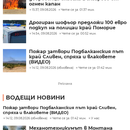
огнен капан
15:37, 09.08.2026
Чете се за: 01:37 мин.
Дрогиран шофьор предложи 100 евро
подкуп на полицаи край Поморие
14:54, 09.08.2026
Чете се за: 00:52 мин.
Пожар затвори Подбалканския път
край Сливен, спряха и влаковете
(ВИДЕО)
14:12, 09.08.2026 (обновена)
Чете се за: 01:42 мин.
Реклама
ВОДЕЩИ НОВИНИ
Пожар затвори Подбалканския път край Сливен,
спряха и влаковете (ВИДЕО)
14:12, 09.08.2026 (обновена)
Чете се за: 01:42 мин.
У нас
Механотехникумът в Монтана