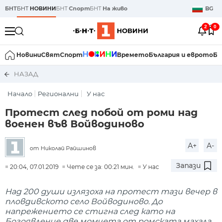
БНТ
БНТ
НОВИНИ
БНТ
Спорт
БНТ
На живо
BG
2
0
Новини
Свят
Спорт
Времето
България и еврото
Би
НАЗАД
Начало
Регионални
У нас
Протест след побой от роми над
военен във Войводиново
A+
A-
от Николай Райшинов
Запази
20:04, 07.01.2019
Чете се за: 00:21 мин.
У нас
Над 200 души излязоха на протест тази вечер в
пловдивското село Войводиново. До
напрежението се стигна след като на
Богоявление две момчета от ромската махала