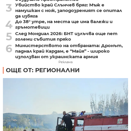
3
Убийство край Слънчев бряг: Мъж е
намушкан с нож, заподозреният се опитал
да избяга
4
До 38° утре, на места ще има валежи и
гръмотевици
5
След Мондиал 2026: БНТ излъчва още пет
големи събития пряко
6
Министерството на отбраната: Дронът,
паднал край Кардам, е “Майя” - широко
използван от украинската армия
Реклама
ОЩЕ ОТ: РЕГИОНАЛНИ