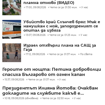
пламна отново (ВИДЕО)
17:00, 09.08.2026
Чете се за: 01:30 мин.
У нас
Убийство край Слънчев бряг: Мъж е
намушкан с нож, заподозреният се
опитал да избяга
13:07, 09.08.2026
Чете се за: 01:25 мин.
У нас
Израел отхвърли плана на САЩ за
Газа
17:12, 09.08.2026
Чете се за: 01:37 мин.
По света
Героите от нощта: Петима доброволци
спасиха Българово от огнен капан
15:37, 09.08.2026
Чете се за: 01:37 мин.
У нас
Президентът Илияна Йотова: Очаквам
докладите на службите какъв е...
10:18, 09.08.2026 (обновена)
Чете се за: 02:50 мин.
У нас