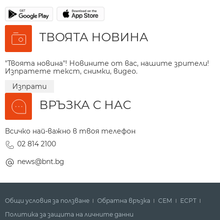
ТВОЯТА НОВИНА
"Твоята новина"! Новините от вас, нашите зрители!
Изпратете текст, снимки, видео.
Изпрати
ВРЪЗКА С НАС
Всичко най-важно в твоя телефон
02 814 2100
news@bnt.bg
Общи условия за ползване
Обратна връзка
СЕМ
ECPT
Политика за защита на личните данни