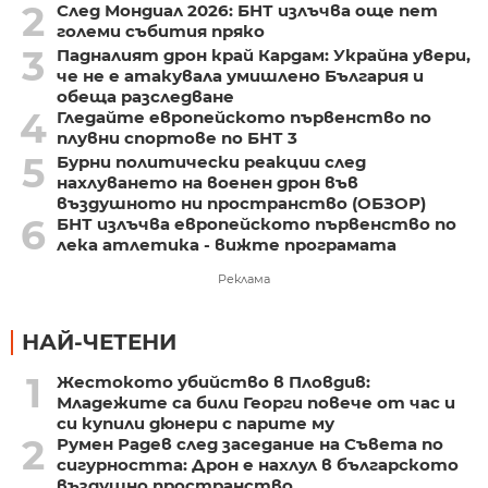
2
След Мондиал 2026: БНТ излъчва още пет
големи събития пряко
3
Падналият дрон край Кардам: Украйна увери,
че не е атакувала умишлено България и
обеща разследване
4
Гледайте европейското първенство по
плувни спортове по БНТ 3
5
Бурни политически реакции след
нахлуването на военен дрон във
въздушното ни пространство (ОБЗОР)
6
БНТ излъчва европейското първенство по
лека атлетика - вижте програмата
Реклама
НАЙ-ЧЕТЕНИ
1
Жестокото убийство в Пловдив:
Младежите са били Георги повече от час и
си купили дюнери с парите му
2
Румен Радев след заседание на Съвета по
сигурността: Дрон е нахлул в българското
въздушно пространство