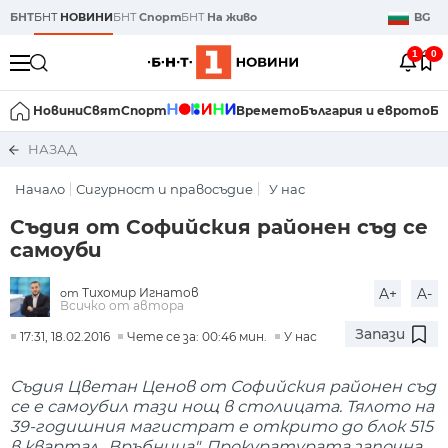
БНТ
БНТ
НОВИНИ
БНТ
Спорт
БНТ
На живо
BG
1
0
Новини
Свят
Спорт
Времето
България и еврото
Би
НАЗАД
Начало
Сигурност и правосъдие
У нас
Съдия от Софийския районен съд се
самоуби
Тихомир Игнатов
A+
A-
от
Всичко от автора
Запази
17:31, 18.02.2016
Чете се за: 00:46 мин.
У нас
Съдия Цветан Ценов от Софийския районен съд
се e самоубил тази нощ в столицата. Тялото на
39-годишния магистрат е открито до блок 515
в квартал „Връбница". Прокуратурата започна