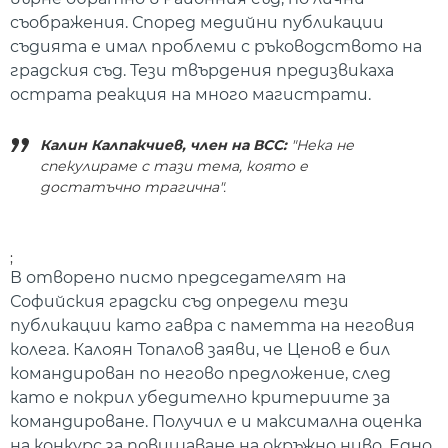
съображения. Според медийни публикации
съдията е имал проблеми с ръководството на
градския съд. Тези твърдения предизвикаха
острата реакция на много магистрати.
Калин Калпакчиев, член на ВСС:
"Нека не
спекулираме с тази тема, която е
достатъчно трагична".
;
В отворено писмо председателят на
Софийския градски съд определи тези
публикации като гавра с паметта на неговия
колега. Калоян Топалов заяви, че Ценов е бил
командирован по негово предложение, след
като е покрил убедително критериите за
командироване. Получил е и максимална оценка
на конкурс за повишаване на окръжно ниво. Едно