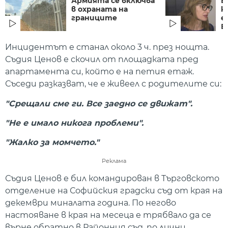
Армията се включва
Е
в охраната на
к
границите
е
Б
Инцидентът е станал около 3 ч. през нощта.
Съдия Ценов е скочил от площадката пред
апартамента си, който е на петия етаж.
Съседи разказват, че е живеел с родителите си:
"Срещали сме ги. Все заедно се движат".
"Не е имало никога проблеми".
"Жалко за момчето."
Реклама
Съдия Ценов е бил командирован в Търговското
отделение на Софийския градски съд от края на
декември миналата година. По негово
настояване в края на месеца е трябвало да се
върне обратно в Районния съд, по лични