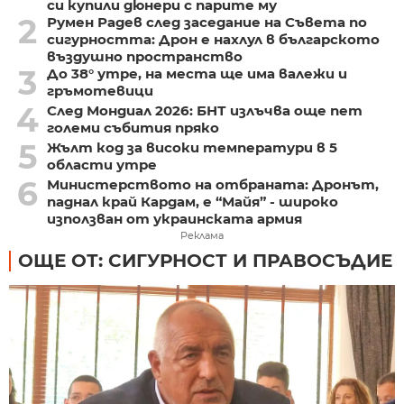
си купили дюнери с парите му
2
Румен Радев след заседание на Съвета по
сигурността: Дрон е нахлул в българското
въздушно пространство
3
До 38° утре, на места ще има валежи и
гръмотевици
4
След Мондиал 2026: БНТ излъчва още пет
големи събития пряко
5
Жълт код за високи температури в 5
области утре
6
Министерството на отбраната: Дронът,
паднал край Кардам, е “Майя” - широко
използван от украинската армия
Реклама
ОЩЕ ОТ: СИГУРНОСТ И ПРАВОСЪДИЕ