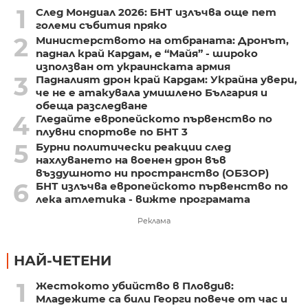
1
След Мондиал 2026: БНТ излъчва още пет
големи събития пряко
2
Министерството на отбраната: Дронът,
паднал край Кардам, е “Майя” - широко
използван от украинската армия
3
Падналият дрон край Кардам: Украйна увери,
че не е атакувала умишлено България и
обеща разследване
4
Гледайте европейското първенство по
плувни спортове по БНТ 3
5
Бурни политически реакции след
нахлуването на военен дрон във
въздушното ни пространство (ОБЗОР)
6
БНТ излъчва европейското първенство по
лека атлетика - вижте програмата
Реклама
НАЙ-ЧЕТЕНИ
1
Жестокото убийство в Пловдив:
Младежите са били Георги повече от час и