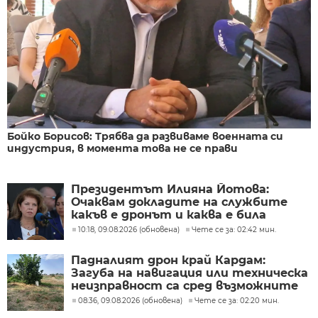
Бойко Борисов: Трябва да развиваме военната си
индустрия, в момента това не се прави
Президентът Илияна Йотова:
Очаквам докладите на службите
какъв е дронът и каква е била
неговата роля
10:18, 09.08.2026 (обновена)
Чете се за: 02:42 мин.
Падналият дрон край Кардам:
Загуба на навигация или техническа
неизправност са сред възможните
причини
08:36, 09.08.2026 (обновена)
Чете се за: 02:20 мин.