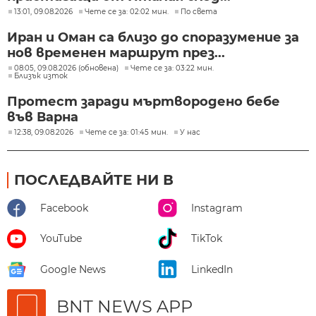
13:01, 09.08.2026
Чете се за: 02:02 мин.
По света
Иран и Оман са близо до споразумение за
нов временен маршрут през...
08:05, 09.08.2026 (обновена)
Чете се за: 03:22 мин.
Близък изток
Протест заради мъртвородено бебе
във Варна
12:38, 09.08.2026
Чете се за: 01:45 мин.
У нас
ПОСЛЕДВАЙТЕ НИ В
Facebook
Instagram
YouTube
TikTok
Google News
LinkedIn
BNT NEWS APP