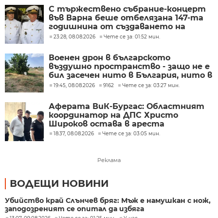
С тържествено събрание-концерт
във Варна беше отбелязана 147-та
годишнина от създаването на
Военноморските сили
23:28, 08.08.2026
Чете се за: 01:52 мин.
Военен дрон в българското
въздушно пространство - защо не е
бил засечен нито в България, нито в
Румъния?
19:45, 08.08.2026
9162
Чете се за: 03:27 мин.
Аферата ВиК-Бургас: Областният
координатор на ДПС Христо
Широков остава в ареста
18:37, 08.08.2026
Чете се за: 03:05 мин.
Реклама
ВОДЕЩИ НОВИНИ
Убийство край Слънчев бряг: Мъж е намушкан с нож,
заподозреният се опитал да избяга