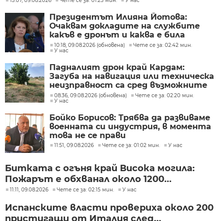
13:07, 09.08.2026
Чете се за: 01:25 мин.
У нас
Президентът Илияна Йотова:
Очаквам докладите на службите
какъв е дронът и каква е била
неговата роля
10:18, 09.08.2026 (обновена)
Чете се за: 02:42 мин.
У нас
Падналият дрон край Кардам:
Загуба на навигация или техническа
неизправност са сред възможните
причини
08:36, 09.08.2026 (обновена)
Чете се за: 02:20 мин.
У нас
Бойко Борисов: Трябва да развиваме
военната си индустрия, в момента
това не се прави
11:51, 09.08.2026
Чете се за: 01:02 мин.
У нас
Битката с огъня край Висока могила:
Пожарът е обхванал около 1200...
11:11, 09.08.2026
Чете се за: 02:15 мин.
У нас
Испанските власти провериха около 200
пристигащи от Италия след...