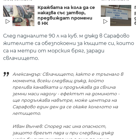
Кражбата на кола да се
П
наказва със затвор,
р
предвиждат промени
д
в НК
б
След падналите 90 л на куб. м дъжд в Сарафово
жителите са обезпокоени за къщите си, които
са на метри от морския бряг, заради
свлачището.
Александър: Свлачището, както е тръгнало в
момента, всеки следващ дъжд, който
прелива канавката и продължава да свлича
земни маси надолу - ефектът на доминото -
ще продължава навътре, може центъра на
Сарафово един ден да се окаже колелото на
летището.
Иван Вълчев: Според нас има опасност,
защото брегът пада и при следващ дъжд