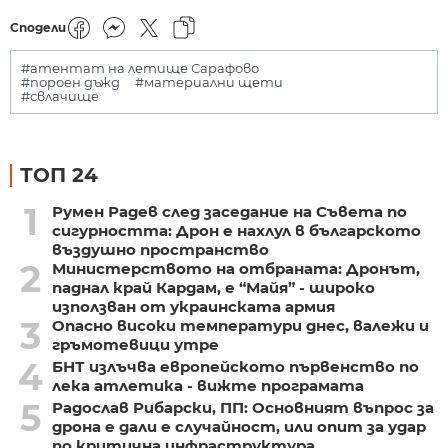
Сподели
#атентат на летище Сарафово
#пороен дъжд
#материални щети
#свлачище
ТОП 24
1
Румен Радев след заседание на Съвета по
сигурността: Дрон е нахлул в българското
въздушно пространство
2
Министерството на отбраната: Дронът,
паднал край Кардам, е “Майя” - широко
използван от украинската армия
3
Опасно високи температури днес, валежи и
гръмотевици утре
4
БНТ излъчва европейското първенство по
лека атлетика - вижте програмата
5
Радослав Рибарски, ПП: Основният въпрос за
дрона е дали е случайност, или опит за удар
по критична инфраструктура