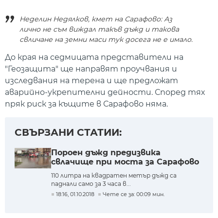
Неделин Недялков, кмет на Сарафово: Аз
лично не съм виждал такъв дъжд и такова
свличане на земни маси тук досега не е имало.
До края на седмицата представители на
"Геозащита" ще направят проучвания и
изследвания на терена и ще предложат
аварийно-укрепителни дейности. Според тях
пряк риск за къщите в Сарафово няма.
СВЪРЗАНИ СТАТИИ:
Пороен дъжд предизвика
свлачище при моста за Сарафово
110 литра на квадратен метър дъжд са
паднали само за 3 часа в...
18:16, 01.10.2018
Чете се за: 00:09 мин.