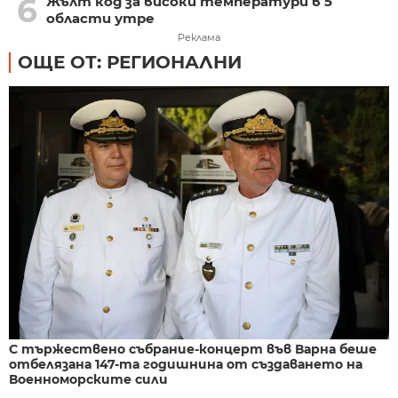
6
Жълт код за високи температури в 5
области утре
Реклама
ОЩЕ ОТ: РЕГИОНАЛНИ
С тържествено събрание-концерт във Варна беше
отбелязана 147-та годишнина от създаването на
Военноморските сили