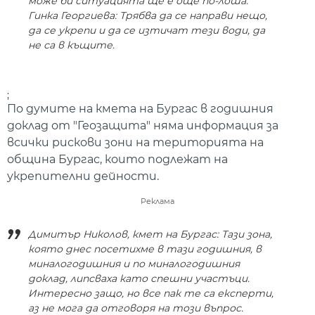
може би ситуацията ще е още по-лоша.
Гинка Георгиева: Трябва да се направи нещо,
да се укрепи и да се изтичат тези води, да
не са в къщите.
;
По думите на кмета на Бургас в годишния
доклад от "Геозащита" няма информация за
всички рискови зони на територията на
община Бургас, които подлежат на
укрепителни дейности.
Реклама
Димитър Николов, кмет на Бургас: Тази зона,
която днес посетихме в тази годишния, в
миналогодишния и по миналогодишния
доклад, липсваха като спешни участъци.
Интересно защо, но все пак те са експерти,
аз не мога да отговоря на този въпрос.