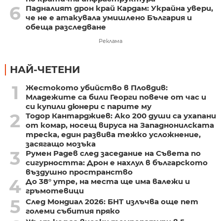
6
Падналият дрон край Кардам: Украйна увери,
че не е атакувала умишлено България и
обеща разследване
Реклама
НАЙ-ЧЕТЕНИ
1
Жестокото убийство в Пловдив:
Младежите са били Георги повече от час и
си купили дюнери с парите му
2
Тодор Кантарджиев: Ако 200 души са ухапани
от комар, носещ вируса на Западнонилската
треска, един развива тежко усложнение,
засягащо мозъка
3
Румен Радев след заседание на Съвета по
сигурността: Дрон е нахлул в българското
въздушно пространство
4
До 38° утре, на места ще има валежи и
гръмотевици
5
След Мондиал 2026: БНТ излъчва още пет
големи събития пряко