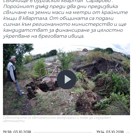
свлачище в бургаския квартал "Сарафово".
Поройният дъжд преди два дни предизвика
свличане на земни маси на метри от крайните
къщи в квартала. От общината са подали
сигнал към регионалното министерство и ще
кандидатстват за финансиране за цялостно
укрепване на бреговата ивица.
Субтитрите са автоматично генерирани и може да съдържат
неточности.
19:38, 03.10.2018
19:14, 03.10.2018