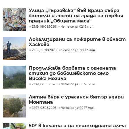
Улица „Търговска“ във Враца събра
жители и гости на града на първия
празник „Общата маса“
23:19, 08.08.2026
Чете се за: 02:12 мин.
Локализирани са пожарите в област
Хасково
22:55, 08.08.2026
Чете се за: 00:32 мин.
Продължава борбата с огнената
стихия до бобошевското село
Висока могила
22:41, 08.08.2026
Чете се за: 00:57 мин.
Лятна буря с ураганен вятър удари
Монтана
22:27, 08.08.2026
Чете се за: 00:17 мин.
50° в колата и на пешеходната алея: