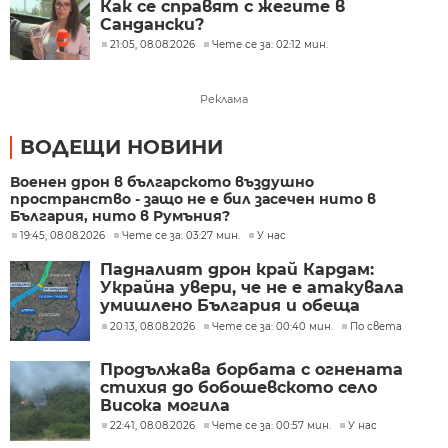
Как се справят с жегите в
Сандански?
21:05, 08.08.2026
Чете се за: 02:12 мин.
Реклама
ВОДЕЩИ НОВИНИ
Военен дрон в българското въздушно
пространство - защо не е бил засечен нито в
България, нито в Румъния?
19:45, 08.08.2026
Чете се за: 03:27 мин.
У нас
Падналият дрон край Кардам:
Украйна увери, че не е атакувала
умишлено България и обеща
разследване
20:13, 08.08.2026
Чете се за: 00:40 мин.
По света
Продължава борбата с огнената
стихия до бобошевското село
Висока могила
22:41, 08.08.2026
Чете се за: 00:57 мин.
У нас