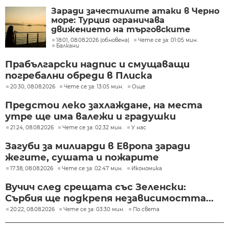
Заради зачестилите атаки в Черно
море: Турция ограничава
движението на търговските
кораби
18:01, 08.08.2026 (обновена)
Чете се за: 01:05 мин.
Балкани
Прабългарски надпис и смущаващи
погребални обреди в Плиска
20:30, 08.08.2026
Чете се за: 13:05 мин.
Още
Предстои леко захлаждане, на места
утре ще има валежи и градушки
21:24, 08.08.2026
Чете се за: 02:32 мин.
У нас
Загуби за милиарди в Европа заради
жегите, сушата и пожарите
17:38, 08.08.2026
Чете се за: 02:47 мин.
Икономика
Вучич след срещата със Зеленски:
Сърбия ще подкрепя независимостта...
20:22, 08.08.2026
Чете се за: 03:30 мин.
По света