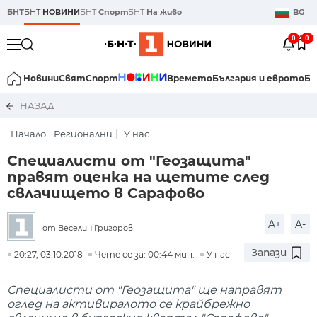
БНТ
БНТ
НОВИНИ
БНТ
Спорт
БНТ
На живо
BG
0
0
Новини
Свят
Спорт
Времето
България и еврото
Би
НАЗАД
Начало
Регионални
У нас
Специалисти от "Геозащита"
правят оценка на щетите след
свлачището в Сарафово
A+
A-
от Веселин Григоров
Запази
20:27, 03.10.2018
Чете се за: 00:44 мин.
У нас
Специалисти от "Геозащита" ще направят
оглед на активиралото се крайбрежно