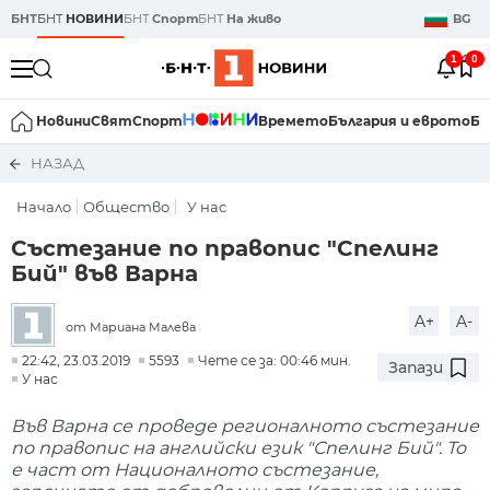
БНТ
БНТ
НОВИНИ
БНТ
Спорт
БНТ
На живо
BG
1
0
Новини
Свят
Спорт
Времето
България и еврото
Би
НАЗАД
Начало
Общество
У нас
Състезание по правопис "Спелинг
Бий" във Варна
A+
A-
от Мариана Малева
22:42, 23.03.2019
5593
Чете се за: 00:46 мин.
Запази
У нас
Във Варна се проведе регионалното състезание
по правопис на английски език "Спелинг Бий". То
е част от Националното състезание,