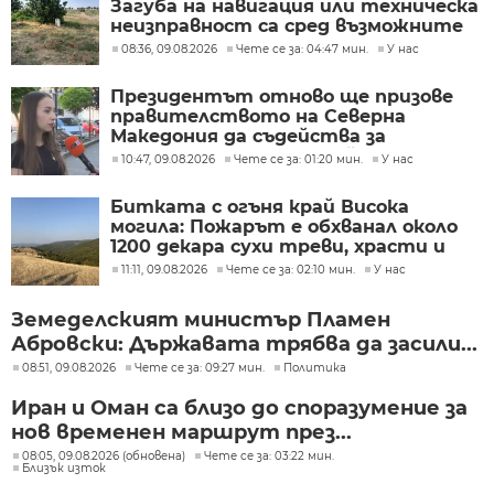
Загуба на навигация или техническа
неизправност са сред възможните
причини
08:36, 09.08.2026
Чете се за: 04:47 мин.
У нас
Президентът отново ще призове
правителството на Северна
Македония да съдейства за
лечението на Ива Михайлова
10:47, 09.08.2026
Чете се за: 01:20 мин.
У нас
Битката с огъня край Висока
могила: Пожарът е обхванал около
1200 декара сухи треви, храсти и
дъбова гора
11:11, 09.08.2026
Чете се за: 02:10 мин.
У нас
Земеделският министър Пламен
Абровски: Държавата трябва да засили...
08:51, 09.08.2026
Чете се за: 09:27 мин.
Политика
Иран и Оман са близо до споразумение за
нов временен маршрут през...
08:05, 09.08.2026 (обновена)
Чете се за: 03:22 мин.
Близък изток