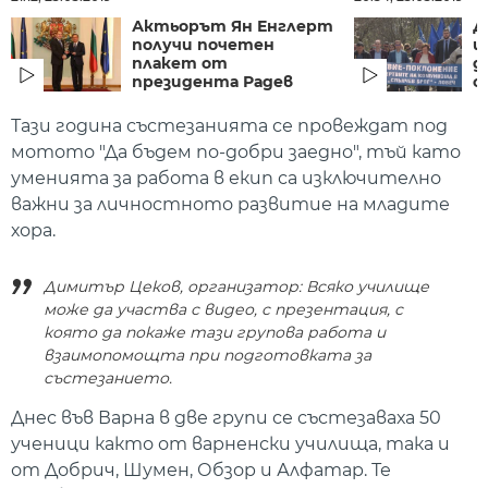
Актьорът Ян Енглерт
Д
получи почетен
ш
плакет от
д
президента Радев
с
Тази година състезанията се провеждат под
мотото "Да бъдем по-добри заедно", тъй като
уменията за работа в екип са изключително
важни за личностното развитие на младите
хора.
Димитър Цеков, организатор: Всяко училище
може да участва с видео, с презентация, с
която да покаже тази групова работа и
взаимопомощта при подготовката за
състезанието.
Днес във Варна в две групи се състезаваха 50
ученици както от варненски училища, така и
от Добрич, Шумен, Обзор и Алфатар. Те