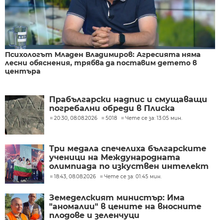
Психологът Младен Владимиров: Агресията няма
лесни обяснения, трябва да поставим детето в
центъра
Прабългарски надпис и смущаващи
погребални обреди в Плиска
20:30, 08.08.2026
5018
Чете се за: 13:05 мин.
Три медала спечелиха българските
ученици на Международната
олимпиада по изкуствен интелект
в Казахстан
18:43, 08.08.2026
Чете се за: 01:45 мин.
Земеделският министър: Има
"аномалии" в цените на вносните
плодове и зеленчуци