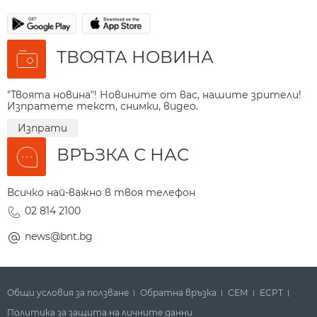
ТВОЯТА НОВИНА
"Твоята новина"! Новините от вас, нашите зрители!
Изпратете текст, снимки, видео.
Изпрати
ВРЪЗКА С НАС
Всичко най-важно в твоя телефон
02 814 2100
news@bnt.bg
Общи условия за ползване
Обратна връзка
СЕМ
ECPT
Политика за защита на личните данни