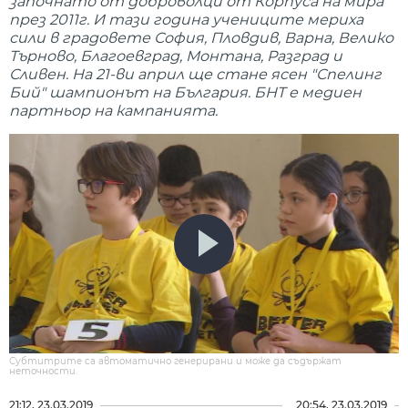
започнато от доброволци от Корпуса на мира
през 2011г. И тази година учениците мериха
сили в градовете София, Пловдив, Варна, Велико
Търново, Благоевград, Монтана, Разград и
Сливен. На 21-ви април ще стане ясен "Спелинг
Бий" шампионът на България. БНТ е медиен
партньор на кампанията.
Субтитрите са автоматично генерирани и може да съдържат
неточности.
21:12, 23.03.2019
20:54, 23.03.2019