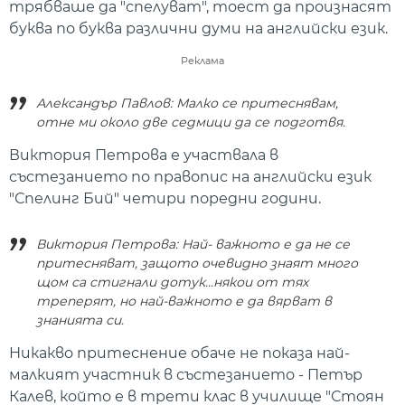
трябваше да "спелуват", тоест да произнасят
буква по буква различни думи на английски език.
Реклама
Александър Павлов: Малко се притеснявам,
отне ми около две седмици да се подготвя.
Виктория Петрова е участвала в
състезанието по правопис на английски език
"Спелинг Бий" четири поредни години.
Виктория Петрова: Най- важното е да не се
притесняват, защото очевидно знаят много
щом са стигнали дотук...някои от тях
треперят, но най-важното е да вярват в
знанията си.
Никакво притеснение обаче не показа най-
малкият участник в състезанието - Петър
Калев, който е в трети клас в училище "Стоян