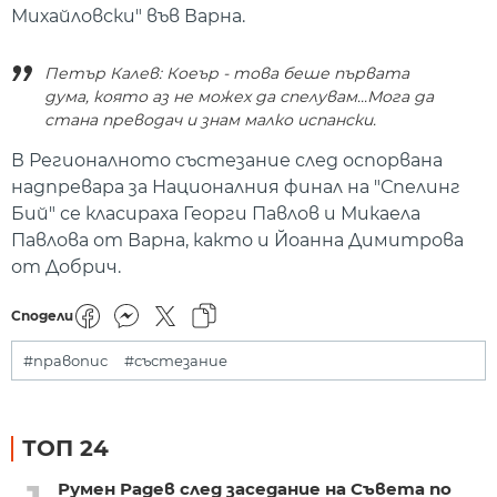
Михайловски" във Варна.
Петър Калев: Коеър - това беше първата
дума, която аз не можех да спелувам...Мога да
стана преводач и знам малко испански.
В Регионалното състезание след оспорвана
надпревара за Националния финал на "Спелинг
Бий" се класираха Георги Павлов и Микаела
Павлова от Варна, както и Йоанна Димитрова
от Добрич.
Сподели
#правопис
#състезание
ТОП 24
Румен Радев след заседание на Съвета по