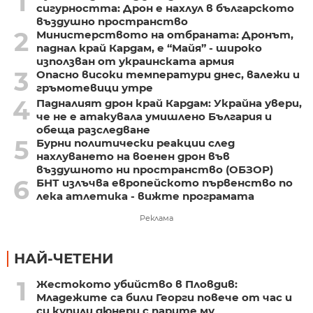
1
сигурността: Дрон е нахлул в българското
въздушно пространство
2
Министерството на отбраната: Дронът,
паднал край Кардам, е “Майя” - широко
използван от украинската армия
3
Опасно високи температури днес, валежи и
гръмотевици утре
4
Падналият дрон край Кардам: Украйна увери,
че не е атакувала умишлено България и
обеща разследване
5
Бурни политически реакции след
нахлуването на военен дрон във
въздушното ни пространство (ОБЗОР)
6
БНТ излъчва европейското първенство по
лека атлетика - вижте програмата
Реклама
НАЙ-ЧЕТЕНИ
1
Жестокото убийство в Пловдив:
Младежите са били Георги повече от час и
си купили дюнери с парите му