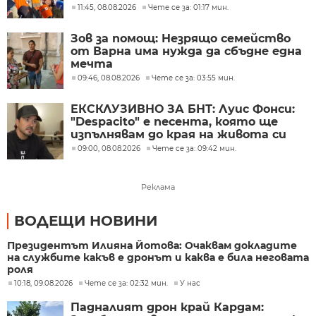
11:45, 08.08.2026
Чете се за: 01:17 мин.
Зов за помощ: Незрящо семейство
от Варна има нужда да сбъдне една
мечта
09:46, 08.08.2026
Чете се за: 03:55 мин.
ЕКСКЛУЗИВНО ЗА БНТ: Луис Фонси:
"Despacito" е песента, която ще
изпълнявам до края на живота си
09:00, 08.08.2026
Чете се за: 09:42 мин.
Реклама
ВОДЕЩИ НОВИНИ
Президентът Илияна Йотова: Очаквам докладите
на службите какъв е дронът и каква е била неговата
роля
10:18, 09.08.2026
Чете се за: 02:32 мин.
У нас
Падналият дрон край Кардам: