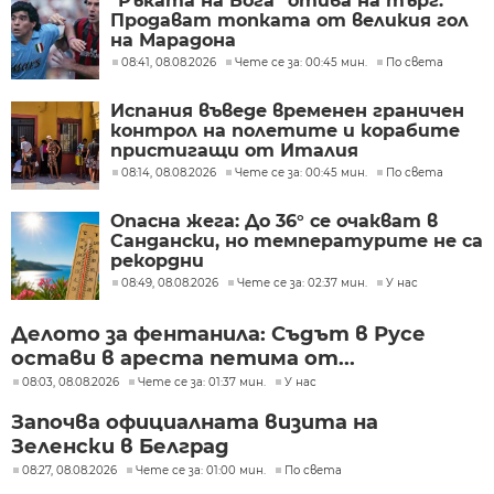
"Ръката на Бога" отива на търг:
Продават топката от великия гол
на Марадона
08:41, 08.08.2026
Чете се за: 00:45 мин.
По света
Испания въведе временен граничен
контрол на полетите и корабите
пристигащи от Италия
08:14, 08.08.2026
Чете се за: 00:45 мин.
По света
Опасна жега: До 36° се очакват в
Сандански, но температурите не са
рекордни
08:49, 08.08.2026
Чете се за: 02:37 мин.
У нас
Делото за фентанила: Съдът в Русе
остави в ареста петима от...
08:03, 08.08.2026
Чете се за: 01:37 мин.
У нас
Започва официалната визита на
Зеленски в Белград
08:27, 08.08.2026
Чете се за: 01:00 мин.
По света