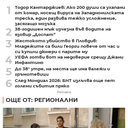
1
Тодор Кантарджиев: Ако 200 души са ухапани
от комар, носещ вируса на Западнонилската
треска, един развива тежко усложнение,
засягащо мозъка
2
38-годишен мъж изчезна във водите на
язовир „Доспат“
3
Жестокото убийство в Пловдив:
Младежите са били Георги повече от час и
си купили дюнери с парите му
4
УЕФА готви вот на недоверие срещу Джани
Инфантино
5
До 38° утре, на места ще има валежи и
гръмотевици
6
След Мондиал 2026: БНТ излъчва още пет
големи събития пряко
Реклама
ОЩЕ ОТ: РЕГИОНАЛНИ