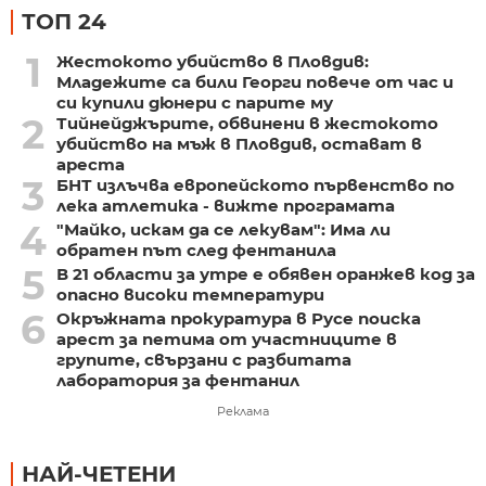
ТОП 24
1
Жестокото убийство в Пловдив:
Младежите са били Георги повече от час и
си купили дюнери с парите му
2
Тийнейджърите, обвинени в жестокото
убийство на мъж в Пловдив, остават в
ареста
3
БНТ излъчва европейското първенство по
лека атлетика - вижте програмата
4
"Майко, искам да се лекувам": Има ли
обратен път след фентанила
5
В 21 области за утре е обявен оранжев код за
опасно високи температури
6
Окръжната прокуратура в Русе поиска
арест за петима от участниците в
групите, свързани с разбитата
лаборатория за фентанил
Реклама
НАЙ-ЧЕТЕНИ