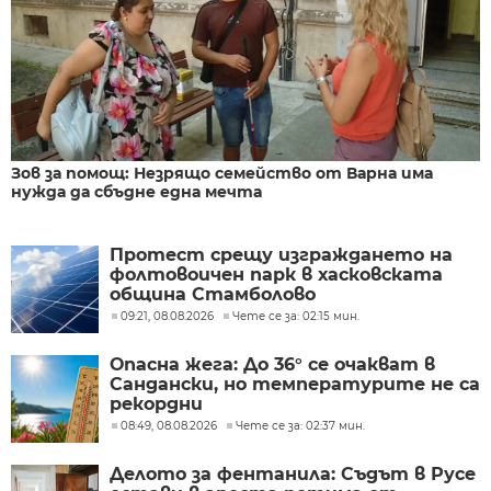
Зов за помощ: Незрящо семейство от Варна има
нужда да сбъдне една мечта
Протест срещу изграждането на
фолтовоичен парк в хасковската
община Стамболово
09:21, 08.08.2026
Чете се за: 02:15 мин.
Опасна жега: До 36° се очакват в
Сандански, но температурите не са
рекордни
08:49, 08.08.2026
Чете се за: 02:37 мин.
Делото за фентанила: Съдът в Русе