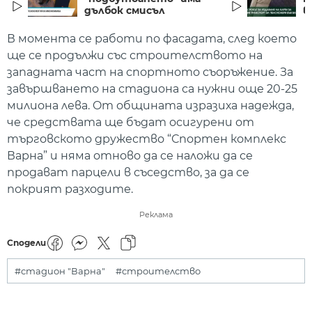
дълбок смисъл
в
В момента се работи по фасадата, след което
ще се продължи със строителството на
западната част на спортното съоръжение. За
завършването на стадиона са нужни още 20-25
милиона лева. Oт общината изразиха надежда,
че средствата ще бъдат осигурени от
търговското дружество “Спортен комплекс
Варна” и няма отново да се наложи да се
продават парцели в съседство, за да се
покрият разходите.
Реклама
Сподели
#стадион "Варна"
#строителство