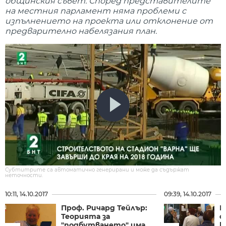
общинския съвет. Според представителите
на местния парламент няма проблеми с
изпълнението на проекта или отклонение от
предварително набелязания план.
Субтитрите са автоматично генерирани и може да съдържат
неточности.
10:11, 14.10.2017
09:39, 14.10.2017
Проф. Ричард Тейлър:
Н
Теорията за
с
"подбутването" има
к