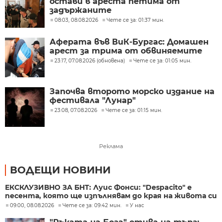
остави в ареста петима от
задържаните
08:03, 08.08.2026
Чете се за: 01:37 мин.
Аферата във ВиК-Бургас: Домашен
арест за трима от обвиняемите
23:17, 07.08.2026 (обновена)
Чете се за: 01:05 мин.
Започва второто морско издание на
фестивала "Лунар"
23:08, 07.08.2026
Чете се за: 01:15 мин.
Реклама
ВОДЕЩИ НОВИНИ
ЕКСКЛУЗИВНО ЗА БНТ: Луис Фонси: "Despacito" е
песента, която ще изпълнявам до края на живота си
09:00, 08.08.2026
Чете се за: 09:42 мин.
У нас