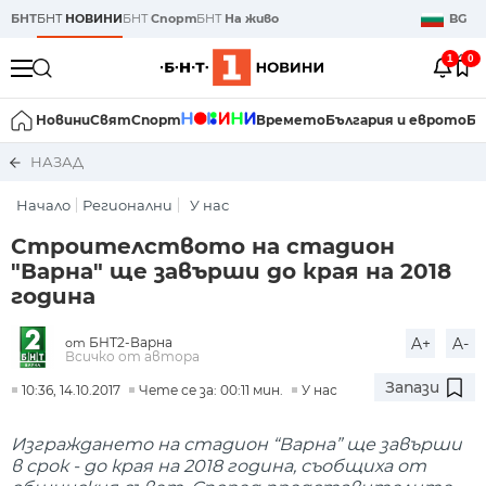
БНТ
БНТ
НОВИНИ
БНТ
Спорт
БНТ
На живо
BG
1
0
Новини
Свят
Спорт
Времето
България и еврото
Би
НАЗАД
Начало
Регионални
У нас
Строителството на стадион
"Варна" ще завърши до края на 2018
година
БНТ2-Варна
A+
A-
от
Всичко от автора
Запази
10:36, 14.10.2017
Чете се за: 00:11 мин.
У нас
Изграждането на стадион “Варна” ще завърши
в срок - до края на 2018 година, съобщиха от