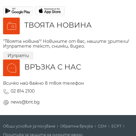
ТВОЯТА НОВИНА
"Твоята новина"! Новините от вас, нашите зрители!
Изпратете текст, снимки, видео.
Изпрати
ВРЪЗКА С НАС
Всичко най-важно в твоя телефон
02 814 2100
news@bnt.bg
Общи условия за ползване
Обратна връзка
СЕМ
ECPT
Политика за защита на личните данни