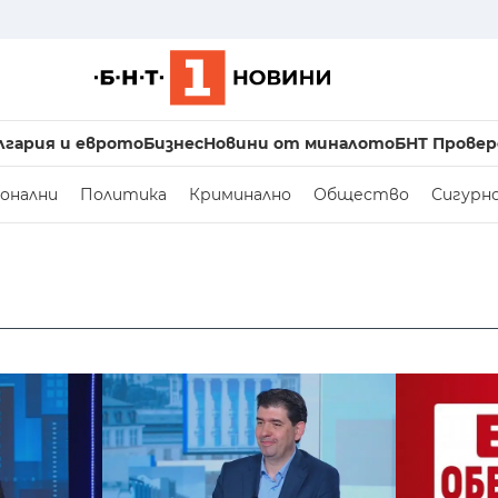
лгария и еврото
Бизнес
Новини от миналото
БНТ Провер
онални
Политика
Криминално
Общество
Сигурн