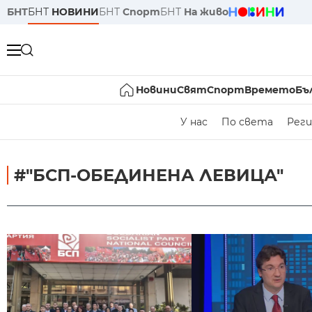
БНТ
БНТ
НОВИНИ
БНТ
Спорт
БНТ
На живо
Новини
Свят
Спорт
Времето
Бъ
У нас
По света
Реги
#"БСП-ОБЕДИНЕНА ЛЕВИЦА"