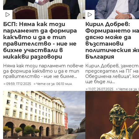
БСП: Няма как този
Кирил Добрев:
парламент да формира
Формирането на 
какъвто и да е тип
дясно може да
правителство - ние не
възстанови
бихме участвали в
политическия ж
никакви разговори
България
Няма как този парламент повече
Кирил Добрев, замест
да формира какъвто и да е тип
председател на ПГ на 
правителство - ние не бихме...
Обединена левица", к
ще бъде ли...
09:59, 17.12.2025
Чете се за: 06:10 мин.
11:07, 26.07.2025
Чете се за: 