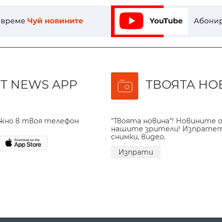
T NEWS APP
ТВОЯТА НО
ажно в твоя телефон
"Твоята новина"! Новините о
нашите зрители! Изпрате
снимки, видео.
Изпрати