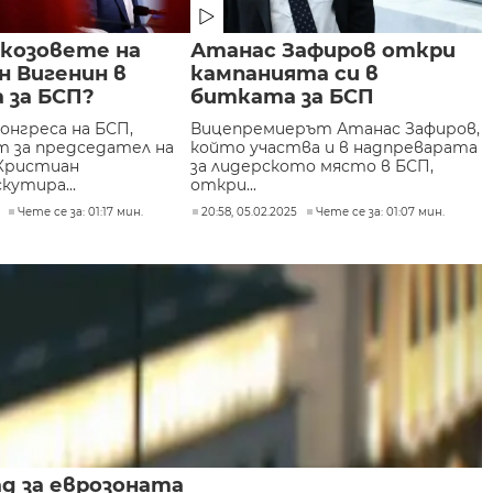
 козовете на
Атанас Зафиров откри
н Вигенин в
кампанията си в
 за БСП?
битката за БСП
онгреса на БСП,
Вицепремиерът Атанас Зафиров,
 за председател на
който участва и в надпреварата
Кристиан
за лидерското място в БСП,
кутира...
откри...
Чете се за: 01:17 мин.
20:58, 05.02.2025
Чете се за: 01:07 мин.
ад за еврозоната