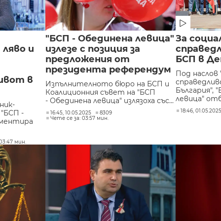
"БСП - Обединена левица"
За социа
ляво и
излезе с позиция за
справед
предложения от
БСП в Де
президента референдум
Под наслов 
ивот в
справедлив
Изпълнителното бюро на БСП и
България", 
Коалиционния съвет на "БСП
левица" отб
- Обединена левица" излязоха със...
ник-
18:46, 01.05.202
"БСП -
16:45, 10.05.2025
8309
Чете се за: 03:57 мин.
оментира
03:47 мин.