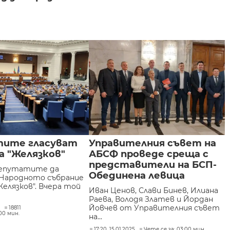
ите гласуват
Управителния съвет на
а "Желязков"
АБСФ проведе среща с
представители на БСП-
депутатите да
Обединена левица
 Народното събрание
елязков". Вчера той
Иван Ценов, Слави Бинев, Илиана
Раева, Володя Златев и Йордан
Йовчев от Управителния съвет
5
18811
:00 мин.
на...
17:20, 15.01.2025
Чете се за: 03:00 мин.