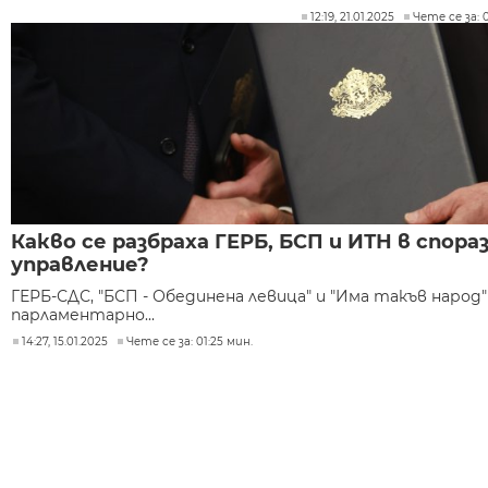
12:19, 21.01.2025
Чете се за: 0
Какво се разбраха ГЕРБ, БСП и ИТН в спор
управление?
ГЕРБ-СДС, "БСП - Обединена левица" и "Има такъв народ
парламентарно...
14:27, 15.01.2025
Чете се за: 01:25 мин.