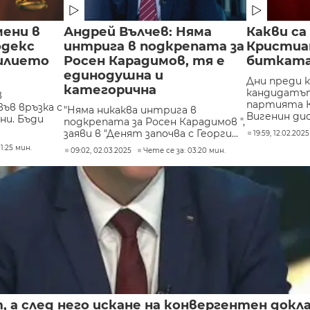
мени в
Андрей Вълчев: Няма
Какви са
одекс
интрига в подкрепата за
Кристиа
силието
Росен Карадимов, тя е
битката
единодушна и
Дни преди к
категорична
кандидатът
в
партията 
ъв връзка с
"Няма никаква интрига в
Вигенин дис
ни. Бъди
подкрепата за Росен Карадимов ",
заяви в "Денят започва с Георги...
19:59, 12.02.2025
1:25 мин.
09:02, 02.03.2025
Чете се за: 03:20 мин.
 а след него искане на конвергентен докл