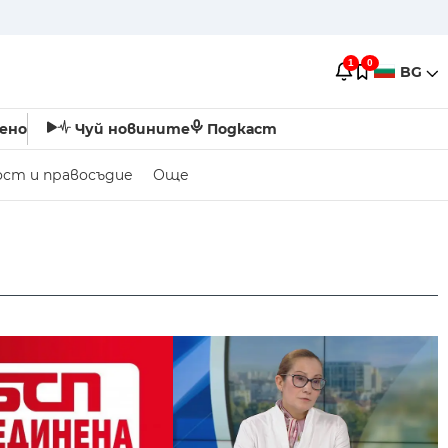
1
0
BG
ено
Чуй новините
Подкаст
ост и правосъдие
Още