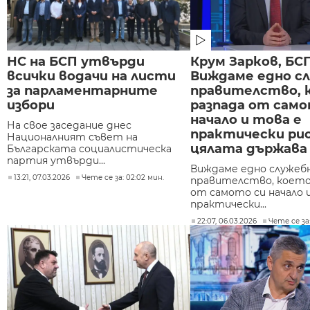
НС на БСП утвърди
Крум Зарков, БСП
всички водачи на листи
Виждаме едно с
за парламентарните
правителство, 
избори
разпада от само
начало и това е
На свое заседание днес
практически рис
Националният съвет на
цялата държава
Българската социалистическа
партия утвърди...
Виждаме едно служеб
13:21, 07.03.2026
Чете се за: 02:02 мин.
правителство, което
от самото си начало 
практически...
22:07, 06.03.2026
Чете се за: