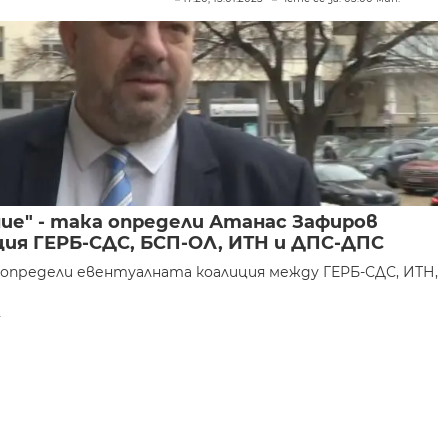
ие" - така определи Атанас Зафиров
ия ГЕРБ-СДС, БСП-ОЛ, ИТН и ДПС-ДПС
 определи евентуалната коалиция между ГЕРБ-СДС, ИТН,
.