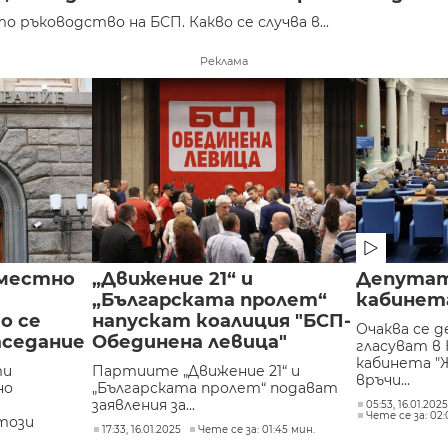
ръководство на БСП. Какво се случва в...
Реклама
вместно
„Движение 21“ и
Депутат
„Българската пролет“
кабинет
о се
напускат коалиция "БСП-
Очаква се 
аседание
Обединена левица"
гласуват в
кабинета "Ж
ти
Партиите „Движение 21“ и
връчи...
но
„Българската пролет“ подават
заявления за...
05:53, 16.01.202
Чете се за: 02
този
17:33, 16.01.2025
Чете се за: 01:45 мин.