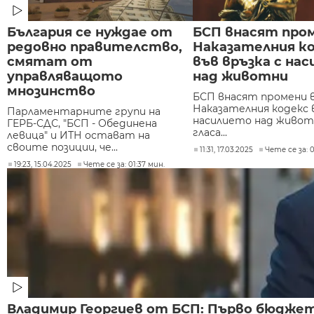
България се нуждае от
БСП внасят про
редовно правителство,
Наказателния к
смятат от
във връзка с на
управляващото
над животни
мнозинство
БСП внасят промени 
Наказателния кодекс в
Парламентарните групи на
насилието над живот
ГЕРБ-СДС, "БСП - Обединена
гласа...
левица" и ИТН остават на
своите позиции, че...
11:31, 17.03.2025
Чете се за: 0
19:23, 15.04.2025
Чете се за: 01:37 мин.
Владимир Георгиев от БСП: Първо бюджет,