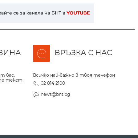
ВИНА
ВРЪЗКА С НАС
т вас,
Всичко най-важно в твоя телефон
те текст,
02 814 2100
news@bnt.bg