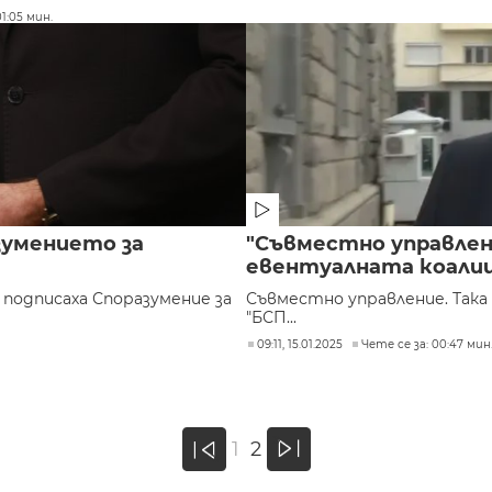
1:05 мин.
азумението за
"Съвместно управлен
евентуалната коалиц
" подписаха Споразумение за
Съвместно управление. Така
"БСП...
09:11, 15.01.2025
Чете се за: 00:47 мин
»
1
2
«