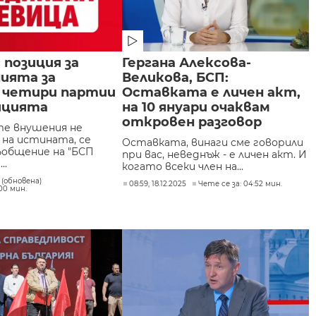
 позиция за
Гергана Алексова-
ията за
Великова, БСП:
и четири партии
Оставката е личен акт,
ицията
на 10 януари очаквам
откровен разговор
е внушения не
на истината, се
Оставката, винаги сме говорили
съобщение на "БСП
при вас, неведнъж - е личен акт. И
..
когато всеки член на...
6 (обновена)
08:59, 18.12.2025
Чете се за: 04:52 мин.
:00 мин.