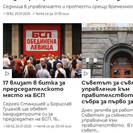
Седмица в управлението и протести срещу временното 
18:30, 25.01.2025
Чете се за: 01:35 мин.
17 влизат в битка за
Съветът за съ
председателското
управление към
място на БСП
правителствот
събра за първо з
Сергей Станишев и Борислав
Гуцанов ще обявят
Днес започва да рабо
кандидатурите си за
Съветът за съвмест
председател на БСП. 16...
управление към
правителството. В 
06:43, 24.01.2025
Чете се за: 00:45 мин.
съвет...