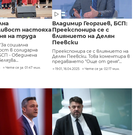
лна
Владимир Георгиев, БСП:
ливост настояха
Преекспонира се с
ня на труда
влиянието на Делян
Пеевски
"За социална
ост в солидарна
Преекспонира се с влиянието на
"БСП - Обединена
Делян Пеевски. Това коментира в
елязва...
предаването "Още от деня"...
5
Чете се за: 01:47 мин.
19:01, 16.04.2025
Чете се за: 02:17 мин.