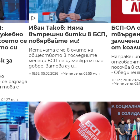
:
Иван Таков: Няма
БСП-ОЛ с
лужебно
вътрешни битки в БСП,
твърден
което се
повярвайте ми!
заличен
то си
от коал
Истината е че в очите на
обществото в последните
Направенит
к за
месеци БСП не изглежда много
отговарят 
добре. Затова аз и...
посочва в 
- Обединена.
18:38, 05.02.2026
Чете се за: 03:55 мин.
но
19:27, 20.01.202
 се разпада
Чете се за: 02
и това е
 04:27 мин.